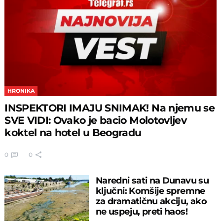
HRONIKA
INSPEKTORI IMAJU SNIMAK! Na njemu se
SVE VIDI: Ovako je bacio Molotovljev
koktel na hotel u Beogradu
0
0
Naredni sati na Dunavu su
ključni: Komšije spremne
za dramatičnu akciju, ako
ne uspeju, preti haos!