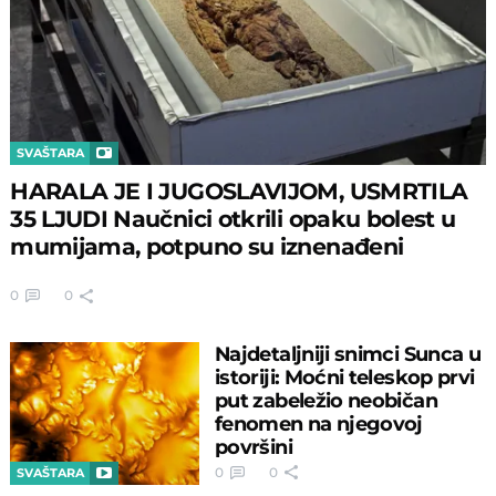
SVAŠTARA
HARALA JE I JUGOSLAVIJOM, USMRTILA
35 LJUDI Naučnici otkrili opaku bolest u
mumijama, potpuno su iznenađeni
0
0
Najdetaljniji snimci Sunca u
istoriji: Moćni teleskop prvi
put zabeležio neobičan
fenomen na njegovoj
površini
0
0
SVAŠTARA