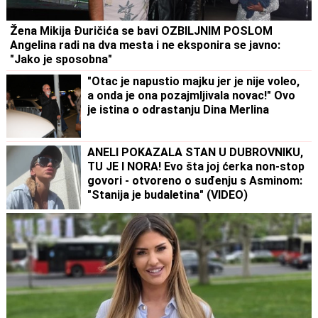
Žena Mikija Đuričića se bavi OZBILJNIM POSLOM
Angelina radi na dva mesta i ne eksponira se javno:
"Jako je sposobna"
"Otac je napustio majku jer je nije voleo,
a onda je ona pozajmljivala novac!" Ovo
je istina o odrastanju Dina Merlina
ANELI POKAZALA STAN U DUBROVNIKU,
TU JE I NORA! Evo šta joj ćerka non-stop
govori - otvoreno o suđenju s Asminom:
"Stanija je budaletina" (VIDEO)