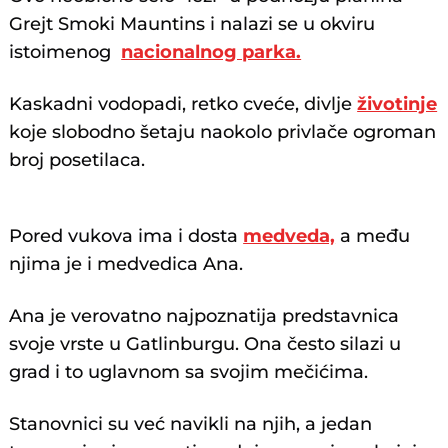
Grejt Smoki Mauntins i nalazi se u okviru
istoimenog
nacionalnog parka.
Kaskadni vodopadi, retko cveće, divlje
životinje
koje slobodno šetaju naokolo privlače ogroman
broj posetilaca.
Pored vukova ima i dosta
medveda,
a među
njima je i medvedica Ana.
Ana je verovatno najpoznatija predstavnica
svoje vrste u Gatlinburgu. Ona često silazi u
grad i to uglavnom sa svojim mečićima.
Stanovnici su već navikli na njih, a jedan