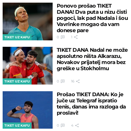
Ponovo prošao TIKET
DANA! Dva puta u nizu čisti
pogoci, lak pad Nadala i šou
Vavrinke mogao da vam
donese pare
0
1
TIKET UZ KAFU
TIKET DANA Nadal ne može
apsolutno ništa Alkarazu,
Novakov prijatelj mora bez
greške u Stokholmu
0
16
TIKET UZ KAFU
Prošao TIKET DANA: Ko je
juče uz Telegraf ispratio
tenis, danas ima razloga da
proslavi!
0
4
TIKET UZ KAFU