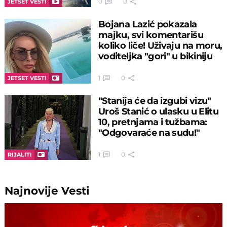
0
0
JETSET VESTI
Bojana Lazić pokazala
majku, svi komentarišu
koliko liče! Uživaju na moru,
voditeljka "gori" u bikiniju
1
0
JETSET VESTI
"Stanija će da izgubi vizu"
Uroš Stanić o ulasku u Elitu
10, pretnjama i tužbama:
"Odgovaraće na sudu!"
1
0
RIJALITI
Najnovije
Vesti