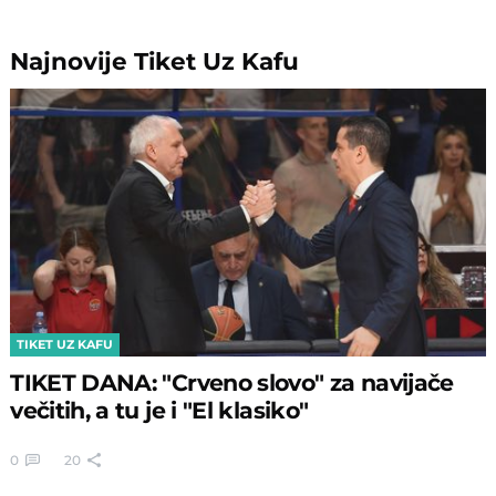
Najnovije
Tiket Uz Kafu
TIKET UZ KAFU
TIKET DANA: "Crveno slovo" za navijače
večitih, a tu je i "El klasiko"
0
20