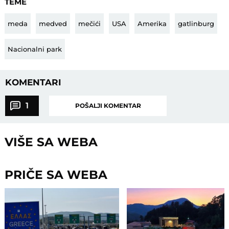
TEME
meda
medved
mečići
USA
Amerika
gatlinburg
Nacionalni park
KOMENTARI
1
POŠALJI KOMENTAR
VIŠE SA WEBA
PRIČE SA WEBA