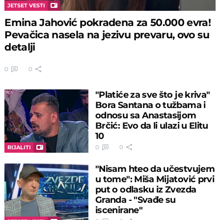
JETSET VESTI
Emina Jahović pokradena za 50.000 evra!
Pevačica nasela na jezivu prevaru, ovo su
detalji
0
0
"Platiće za sve što je kriva"
Bora Santana o tužbama i
odnosu sa Anastasijom
Brčić: Evo da li ulazi u Elitu
10
0
0
RIJALITI
"Nisam hteo da učestvujem
u tome": Miša Mijatović prvi
put o odlasku iz Zvezda
Granda - "Svađe su
iscenirane"