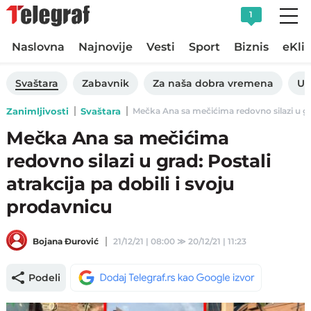
1
Naslovna
Najnovije
Vesti
Sport
Biznis
eKli
Svaštara
Zabavnik
Za naša dobra vremena
Uk
Zanimljivosti
Svaštara
Mečka Ana sa mečićima redovno silazi u grad
Mečka Ana sa mečićima
redovno silazi u grad: Postali
atrakcija pa dobili i svoju
prodavnicu
Bojana Đurović
21/12/21 | 08:00
≫
20/12/21 | 11:23
Podeli