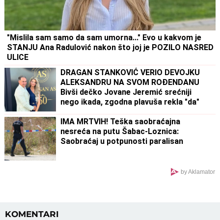
"Mislila sam samo da sam umorna..." Evo u kakvom je
STANJU Ana Radulović nakon što joj je POZILO NASRED
ULICE
DRAGAN STANKOVIĆ VERIO DEVOJKU
ALEKSANDRU NA SVOM ROĐENDANU
Bivši dečko Jovane Jeremić srećniji
nego ikada, zgodna plavuša rekla "da"
IMA MRTVIH! Teška saobraćajna
nesreća na putu Šabac-Loznica:
Saobraćaj u potpunosti paralisan
by Aklamator
KOMENTARI