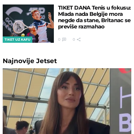
TIKET DANA Tenis u fokusu:
Mlada nada Belgije mora
negde da stane, Britanac se
previše razmahao
0
0
TIKET UZ KAFU
Najnovije
Jetset