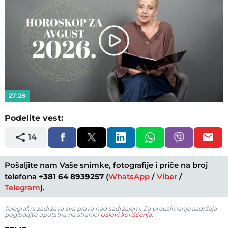
Play
Video
27:28
Podelite vest:
14
Pošaljite nam Vaše snimke, fotografije i priče na broj
telefona
+381 64 8939257
(
WhatsApp
/
Viber
/
Telegram
).
Telegraf.rs zadržava sva prava nad sadržajem. Za preuzimanje sadržaja
pogledajte uputstva na stranici
Uslovi korišćenja
.