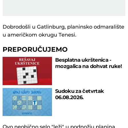
Dobrodošli u Gatlinburg, planinsko odmaralište
u američkom okrugu Tenesi.
PREPORUČUJEMO
Besplatna ukrštenica -
mozgalica na dohvat ruke!
Sudoku za četvrtak
06.08.2026.
Ovo neobično selo "leži" u podnožju planina