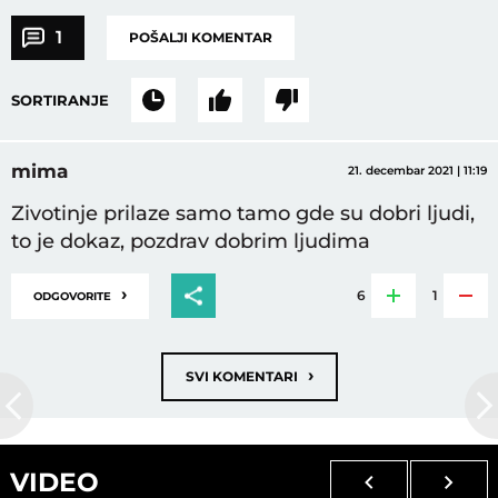
1
POŠALJI KOMENTAR
SORTIRANJE
mima
21. decembar 2021 | 11:19
Zivotinje prilaze samo tamo gde su dobri ljudi,
to je dokaz, pozdrav dobrim ljudima
›
6
1
ODGOVORITE
›
SVI KOMENTARI
VIDEO