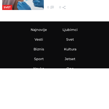
0
0
SVET
Najnovije
Ljubimci
Vesti
Svet
Biznis
Kultura
Sport
Jetset
Nauka
Ona
Aero
Zanimljivosti
eKlinika
Hi-Tech
Auto
Plantbased
Ubrzanje
Telegraf TV