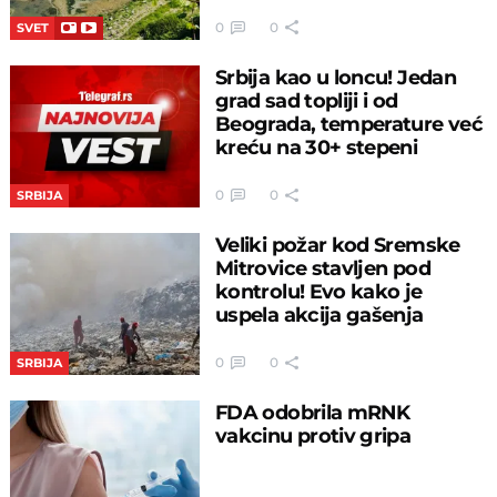
0
0
SVET
Srbija kao u loncu! Jedan
grad sad topliji i od
Beograda, temperature već
kreću na 30+ stepeni
0
0
SRBIJA
Veliki požar kod Sremske
Mitrovice stavljen pod
kontrolu! Evo kako je
uspela akcija gašenja
0
0
SRBIJA
FDA odobrila mRNK
vakcinu protiv gripa