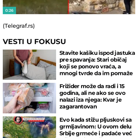
0:26
(Telegraf.rs)
VESTI U FOKUSU
Stavite kašiku ispod jastuka
pre spavanja: Stari običaj
koji se ponovo vraća, a
mnogi tvrde da im pomaže
Frižider može da radi i 15
godina, ali ne ako se ovo
nalazi iza njega: Kvar je
zagarantovan
Evo kada stižu pljuskovi sa
grmljavinom: U ovom delu
Srbije grmeće i padaće već