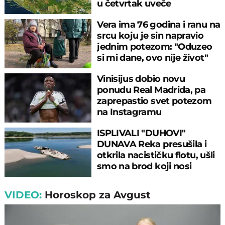
u četvrtak uveče
Vera ima 76 godina i ranu na
srcu koju je sin napravio
jednim potezom: "Oduzeo
si mi dane, ovo nije život"
Vinisijus dobio novu
ponudu Real Madrida, pa
zaprepastio svet potezom
na Instagramu
ISPLIVALI "DUHOVI"
DUNAVA Reka presušila i
otkrila nacističku flotu, ušli
smo na brod koji nosi
JEZIVU GLASINU
VIDEO:
Horoskop za Avgust