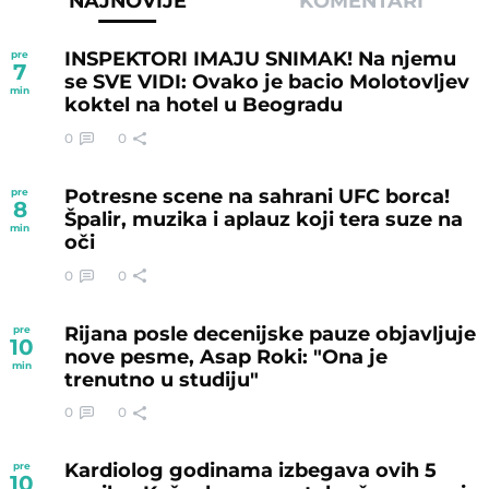
NAJNOVIJE
KOMENTARI
INSPEKTORI IMAJU SNIMAK! Na njemu
pre
7
se SVE VIDI: Ovako je bacio Molotovljev
min
koktel na hotel u Beogradu
0
0
Potresne scene na sahrani UFC borca!
pre
8
Špalir, muzika i aplauz koji tera suze na
min
oči
0
0
Rijana posle decenijske pauze objavljuje
pre
10
nove pesme, Asap Roki: "Ona je
min
trenutno u studiju"
0
0
Kardiolog godinama izbegava ovih 5
pre
10