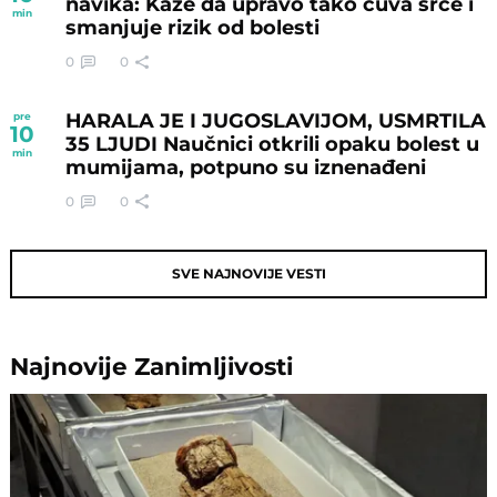
navika: Kaže da upravo tako čuva srce i
min
smanjuje rizik od bolesti
0
0
HARALA JE I JUGOSLAVIJOM, USMRTILA
pre
10
35 LJUDI Naučnici otkrili opaku bolest u
min
mumijama, potpuno su iznenađeni
0
0
SVE NAJNOVIJE VESTI
Najnovije
Zanimljivosti