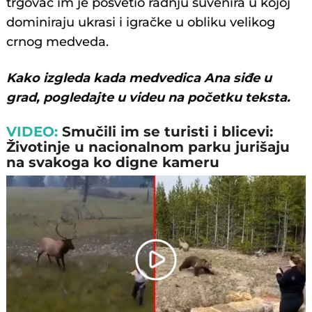
trgovac im je posvetio radnju suvenira u kojoj
dominiraju ukrasi i igračke u obliku velikog
crnog medveda.
Kako izgleda kada medvedica Ana siđe u
grad, pogledajte u videu na početku teksta.
VIDEO:
Smučili im se turisti i blicevi:
Životinje u nacionalnom parku jurišaju
na svakoga ko digne kameru
Play
Video