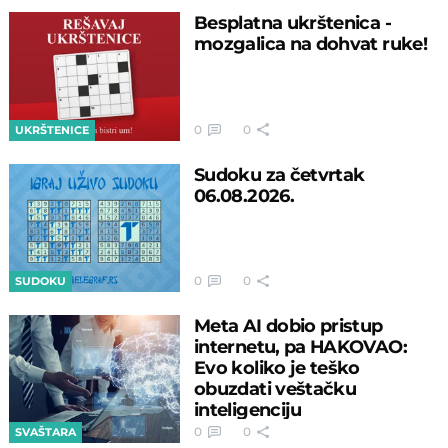
Besplatna ukrštenica -
mozgalica na dohvat ruke!
0
0
UKRŠTENICE
Sudoku za četvrtak
06.08.2026.
0
0
SUDOKU
Meta AI dobio pristup
internetu, pa HAKOVAO:
Evo koliko je teško
obuzdati veštačku
inteligenciju
0
0
SVAŠTARA