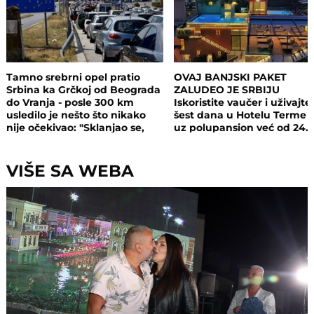
Tamno srebrni opel pratio
OVAJ BANJSKI PAKET
Srbina ka Grčkoj od Beograda
ZALUDEO JE SRBIJU
do Vranja - posle 300 km
Iskoristite vaučer i uživajte
usledilo je nešto što nikako
šest dana u Hotelu Terme 
nije očekivao: "Sklanjao se,
uz polupansion već od 24.
ubrzavao, kočio, a onda..."
dinara
VIŠE SA WEBA