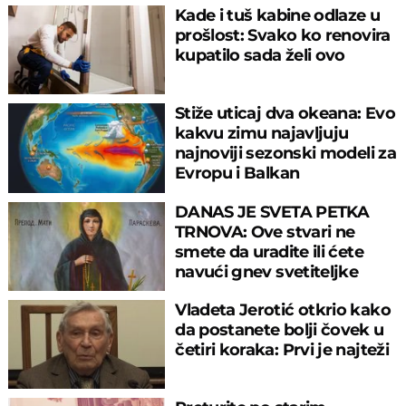
Kade i tuš kabine odlaze u
prošlost: Svako ko renovira
kupatilo sada želi ovo
Stiže uticaj dva okeana: Evo
kakvu zimu najavljuju
najnoviji sezonski modeli za
Evropu i Balkan
DANAS JE SVETA PETKA
TRNOVA: Ove stvari ne
smete da uradite ili ćete
navući gnev svetiteljke
Vladeta Jerotić otkrio kako
da postanete bolji čovek u
četiri koraka: Prvi je najteži