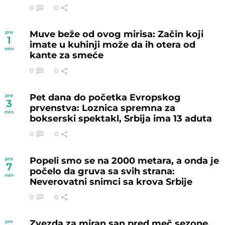
0
0
Muve beže od ovog mirisa: Začin koji
pre
1
imate u kuhinji može da ih otera od
min
kante za smeće
0
0
Pet dana do početka Evropskog
pre
3
prvenstva: Loznica spremna za
min
bokserski spektakl, Srbija ima 13 aduta
0
0
Popeli smo se na 2000 metara, a onda je
pre
7
počelo da gruva sa svih strana:
min
Neverovatni snimci sa krova Srbije
0
0
Zvezda za miran san pred meč sezone,
pre