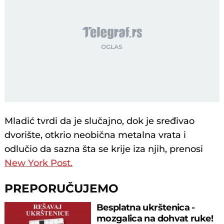
Mladić tvrdi da je slučajno, dok je sređivao
dvorište, otkrio neobična metalna vrata i
odlučio da sazna šta se krije iza njih, prenosi
New York Post.
PREPORUČUJEMO
Besplatna ukrštenica -
mozgalica na dohvat ruke!