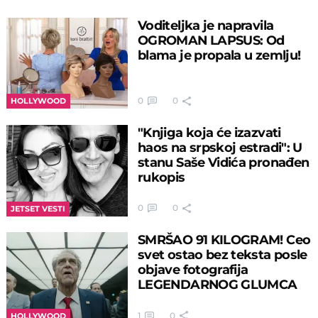
Voditeljka je napravila
OGROMAN LAPSUS: Od
blama je propala u zemlju!
0
0
HOLLYWOOD
"Knjiga koja će izazvati
haos na srpskoj estradi": U
stanu Saše Vidića pronađen
rukopis
0
0
JETSET VESTI
SMRŠAO 91 KILOGRAM! Ceo
svet ostao bez teksta posle
objave fotografija
LEGENDARNOG GLUMCA
1
0
HOLLYWOOD