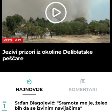
VESTI
0:27
Jezivi prizori iz okoline Deliblatske
peščare
NAJNOVIJE
KOMENTARI
Srđan Blagojević: "Sramota me je, želeo
pre
1
bih da se izvinim navijačima"
min