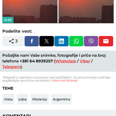
Video
0:29
Podelite vest:
3
Pošaljite nam Vaše snimke, fotografije i priče na broj
telefona
+381 64 8939257
(
WhatsApp
/
Viber
/
Telegram
).
Telegraf.rs zadržava sva prava nad sadržajem. Za preuzimanje sadržaja
pogledajte uputstva na stranici
Uslovi korišćenja
.
TEME
Vrata
soba
Misterija
Argentina
KOMENTARI