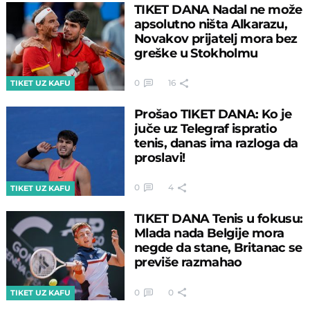
TIKET DANA Nadal ne može
apsolutno ništa Alkarazu,
Novakov prijatelj mora bez
greške u Stokholmu
0
16
TIKET UZ KAFU
Prošao TIKET DANA: Ko je
juče uz Telegraf ispratio
tenis, danas ima razloga da
proslavi!
0
4
TIKET UZ KAFU
TIKET DANA Tenis u fokusu:
Mlada nada Belgije mora
negde da stane, Britanac se
previše razmahao
0
0
TIKET UZ KAFU