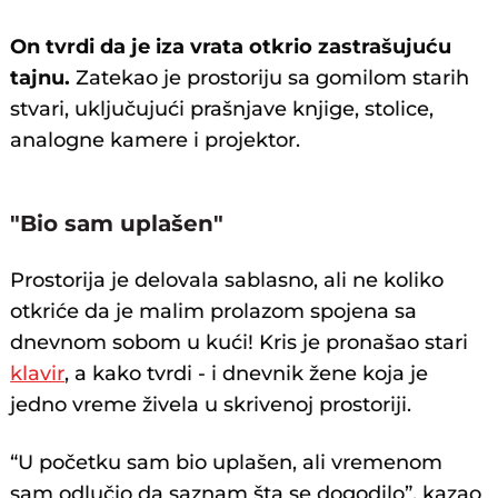
On tvrdi da je iza vrata otkrio zastrašujuću
tajnu.
Zatekao je prostoriju sa gomilom starih
stvari, uključujući prašnjave knjige, stolice,
analogne kamere i projektor.
@crixaliz
#misterio
#puertasecreta
#fyp
♬
"Bio sam uplašen"
sonido original - Crix Aliz
Prostorija je delovala sablasno, ali ne koliko
otkriće da je malim prolazom spojena sa
dnevnom sobom u kući! Kris je pronašao stari
klavir
, a kako tvrdi - i dnevnik žene koja je
jedno vreme živela u skrivenoj prostoriji.
“U početku sam bio uplašen, ali vremenom
sam odlučio da saznam šta se dogodilo”, kazao