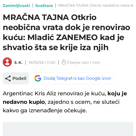
Zanimljivosti
Svaštara
MRAČNA TAJNA Otkrio neobična vrata dok je 
MRAČNA TAJNA Otkrio
neobična vrata dok je renovirao
kuću: Mladić ZANEMEO kad je
shvatio šta se krije iza njih
S. K.
19/05/25 | 11:02
Čitanje: oko 1 min.
Podeli
Argentinac Kris Aliz renovirao je kuću,
koju je
nedavno kupio
, zajedno s ocem, ne sluteći
kakvo ga iznenađenje očekuje.