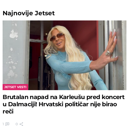
Najnovije
Jetset
JETSET VESTI
Brutalan napad na Karleušu pred koncert
u Dalmaciji! Hrvatski političar nije birao
reči
1
0