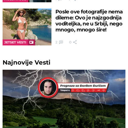
Posle ove fotografije nema
dileme: Ovo je najzgodnija
voditeljka, ne u Srbiji, nego
mnogo, mnogo šire!
2
0
JETSET VESTI
Najnovije
Vesti