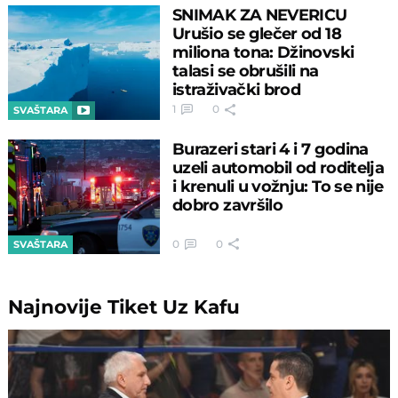
SNIMAK ZA NEVERICU
Urušio se glečer od 18
miliona tona: Džinovski
talasi se obrušili na
istraživački brod
1
0
SVAŠTARA
Burazeri stari 4 i 7 godina
uzeli automobil od roditelja
i krenuli u vožnju: To se nije
dobro završilo
0
0
SVAŠTARA
Najnovije
Tiket Uz Kafu