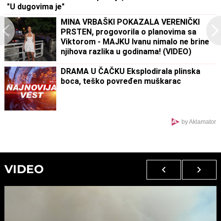
"U dugovima je"
MINA VRBAŠKI POKAZALA VERENIČKI
PRSTEN, progovorila o planovima sa
Viktorom - MAJKU Ivanu nimalo ne brine
njihova razlika u godinama! (VIDEO)
DRAMA U ČAČKU Eksplodirala plinska
boca, teško povređen muškarac
by Aklamator
VIDEO