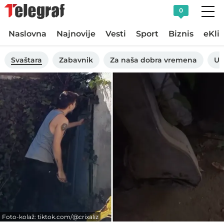
0
Naslovna
Najnovije
Vesti
Sport
Biznis
eKli
Svaštara
Zabavnik
Za naša dobra vremena
Uk
Foto-kolaž: tiktok.com/@crixaliz