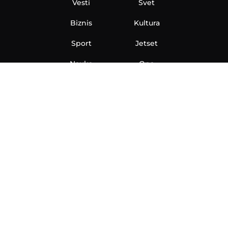
Vesti
Svet
Biznis
Kultura
Sport
Jetset
Nauka
Ona
Aero
Zanimljivosti
eKlinika
Hi-Tech
Auto
Plantbased
Ubrzanje
Telegraf TV