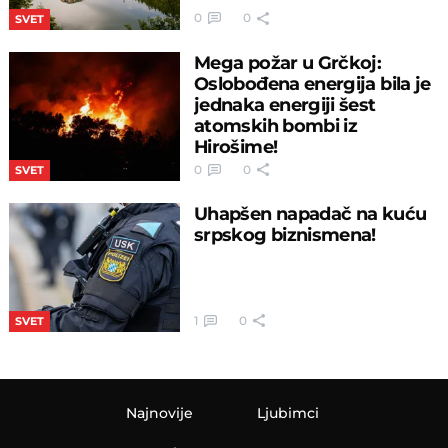
0
0
SVET
Mega požar u Grčkoj:
Oslobođena energija bila je
jednaka energiji šest
atomskih bombi iz
Hirošime!
0
0
SVET
Uhapšen napadač na kuću
srpskog biznismena!
1
0
SVET
Najnovije
Ljubimci