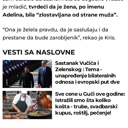
je mladić,
tvrdeći da je žena, po imenu
Adelina, bila “zlostavljana od strane muža”.
“Ona je želela pravdu, da je saslušaju i da
prestane da bude zarobljenik”, rekao je Kris.
VESTI SA NASLOVNE
Sastanak Vučića i
Zelenskog : Tema -
unapređenje bilateralnih
odnosa i evropski put dve
zemlje
Sve cene u Guči ove godine:
Istražili smo šta koliko
košta - trube, svadbarski
kupus, roštilj, pečenje!