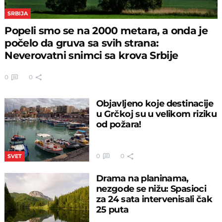
SRBIJA
Popeli smo se na 2000 metara, a onda je
počelo da gruva sa svih strana:
Neverovatni snimci sa krova Srbije
0
0
Objavljeno koje destinacije
u Grčkoj su u velikom riziku
od požara!
0
0
SVET
Drama na planinama,
nezgode se nižu: Spasioci
za 24 sata intervenisali čak
25 puta