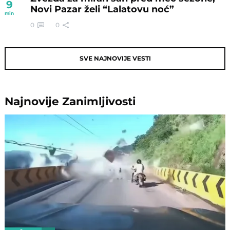
9
Novi Pazar želi “Lalatovu noć”
min
0
0
SVE NAJNOVIJE VESTI
Najnovije
Zanimljivosti