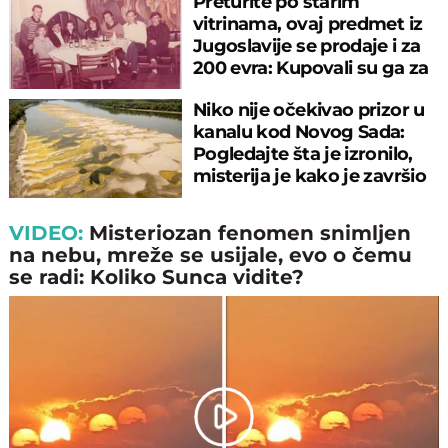
Preturite po starim
vitrinama, ovaj predmet iz
Jugoslavije se prodaje i za
200 evra: Kupovali su ga za
sitniš
Niko nije očekivao prizor u
kanalu kod Novog Sada:
Pogledajte šta je izronilo,
misterija je kako je završio
tu
VIDEO:
Misteriozan fenomen snimljen
na nebu, mreže se usijale, evo o čemu
se radi: Koliko Sunca vidite?
Play