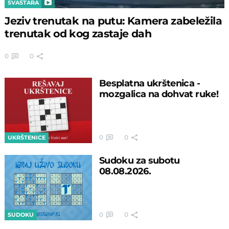
SVAŠTARA
Jeziv trenutak na putu: Kamera zabeležila
trenutak od kog zastaje dah
0
0
Besplatna ukrštenica -
mozgalica na dohvat ruke!
0
0
UKRŠTENICE
Sudoku za subotu
08.08.2026.
0
0
SUDOKU