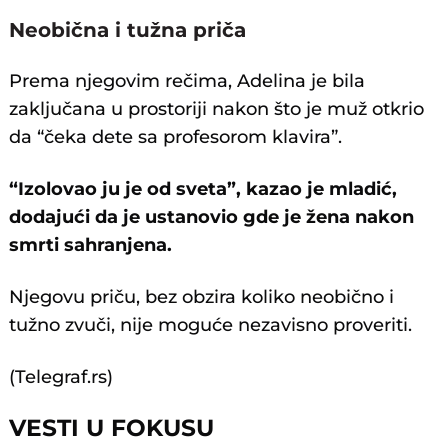
@crixaliz
#misterio
#puertasecreta
#fyp
♬
Neobična i tužna priča
sonido original - Crix Aliz
Prema njegovim rečima, Adelina je bila
zaključana u prostoriji nakon što je muž otkrio
da “čeka dete sa profesorom klavira”.
“Izolovao ju je od sveta”, kazao je mladić,
dodajući da je ustanovio gde je žena nakon
smrti sahranjena.
Njegovu priču, bez obzira koliko neobično i
tužno zvuči, nije moguće nezavisno proveriti.
(Telegraf.rs)
VESTI U FOKUSU