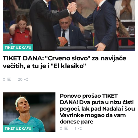
TIKET UZ KAFU
TIKET DANA: "Crveno slovo" za navijače
večitih, a tu je i "El klasiko"
0
20
Ponovo prošao TIKET
DANA! Dva puta u nizu čisti
pogoci, lak pad Nadala i šou
Vavrinke mogao da vam
donese pare
0
1
TIKET UZ KAFU