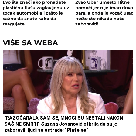
Evo šta znači ako pronađete
Zvao Uber umesto Hitne
plastičnu flašu zaglavljenu uz
pomoći jer nije imao dovol
točak automobila i zašto je
para, a onda je vozač uradi
važno da znate kako da
nešto što nikada neće
reagujete
zaboraviti!
VIŠE SA WEBA
"RAZOČARALA SAM SE, MNOGI SU NESTALI NAKON
SAŠINE SMRTI" Suzana Jovanović otkrila da su je
zaboravili ljudi sa estrade: "Plaše se"