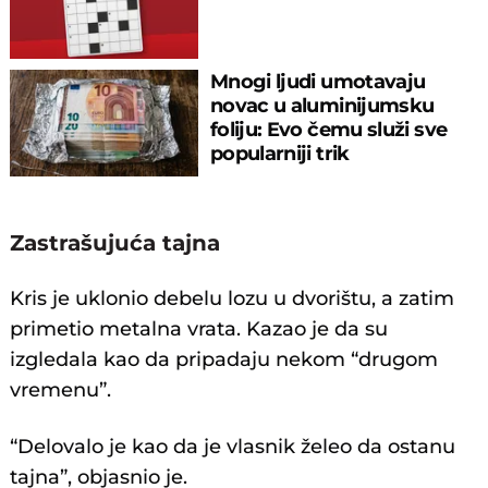
Mnogi ljudi umotavaju
novac u aluminijumsku
foliju: Evo čemu služi sve
popularniji trik
@crixaliz
#misterio
♬ sonido original - Crix Aliz
Zastrašujuća tajna
Kris je uklonio debelu lozu u dvorištu, a zatim
primetio metalna vrata. Kazao je da su
izgledala kao da pripadaju nekom “drugom
vremenu”.
“Delovalo je kao da je vlasnik želeo da ostanu
tajna”, objasnio je.