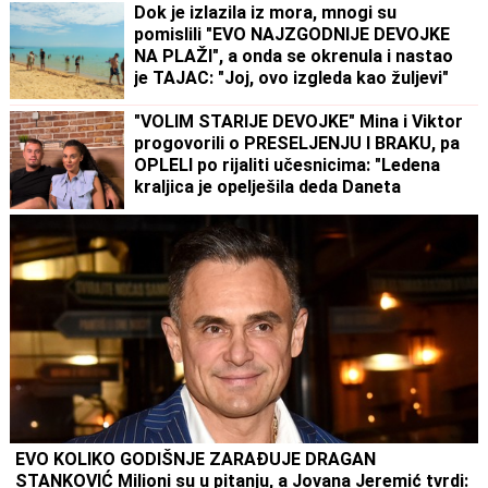
Dok je izlazila iz mora, mnogi su
pomislili "EVO NAJZGODNIJE DEVOJKE
NA PLAŽI", a onda se okrenula i nastao
je TAJAC: "Joj, ovo izgleda kao žuljevi"
"VOLIM STARIJE DEVOJKE" Mina i Viktor
progovorili o PRESELJENJU I BRAKU, pa
OPLELI po rijaliti učesnicima: "Ledena
kraljica je opelješila deda Daneta
(VIDEO)
EVO KOLIKO GODIŠNJE ZARAĐUJE DRAGAN
STANKOVIĆ Milioni su u pitanju, a Jovana Jeremić tvrdi: