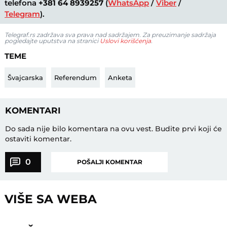
telefona
+381 64 8939257
(
WhatsApp
/
Viber
/
Telegram
).
Telegraf.rs zadržava sva prava nad sadržajem. Za preuzimanje sadržaja
pogledajte uputstva na stranici
Uslovi korišćenja
.
TEME
Švajcarska
Referendum
Anketa
KOMENTARI
Do sada nije bilo komentara na ovu vest.
Budite prvi koji će
ostaviti komentar.
0
POŠALJI KOMENTAR
VIŠE SA WEBA