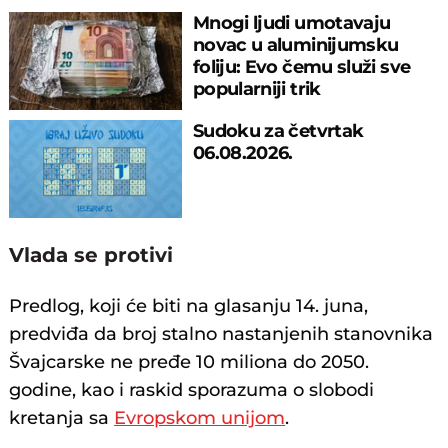
Mnogi ljudi umotavaju
novac u aluminijumsku
foliju: Evo čemu služi sve
popularniji trik
Sudoku za četvrtak
06.08.2026.
Vlada se protivi
Predlog, koji će biti na glasanju 14. juna,
predviđa da broj stalno nastanjenih stanovnika
Švajcarske ne pređe 10 miliona do 2050.
godine, kao i raskid sporazuma o slobodi
kretanja sa
Evropskom unijom
.