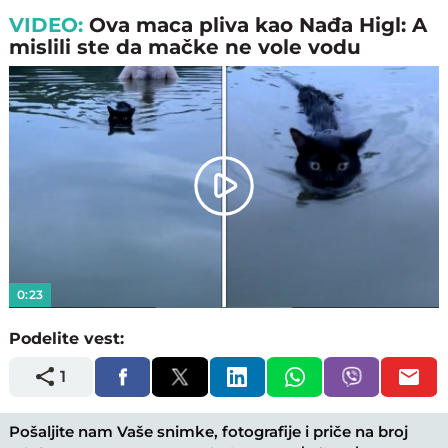
VIDEO:
Ova maca pliva kao Nađa Higl: A
mislili ste da mačke ne vole vodu
Play
Video
0:23
Podelite vest:
1
Pošaljite nam Vaše snimke, fotografije i priče na broj