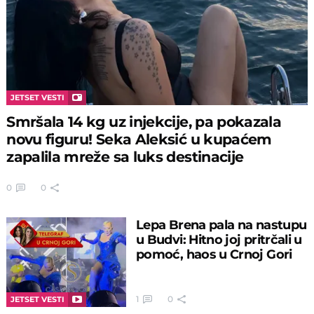
JETSET VESTI
Smršala 14 kg uz injekcije, pa pokazala
novu figuru! Seka Aleksić u kupaćem
zapalila mreže sa luks destinacije
0
0
Lepa Brena pala na nastupu
u Budvi: Hitno joj pritrčali u
pomoć, haos u Crnoj Gori
1
0
JETSET VESTI