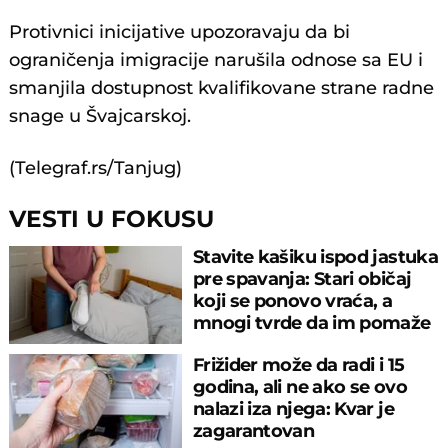
Protivnici inicijative upozoravaju da bi
ograničenja imigracije narušila odnose sa EU i
smanjila dostupnost kvalifikovane strane radne
snage u Švajcarskoj.
(Telegraf.rs/Tanjug)
VESTI U FOKUSU
Stavite kašiku ispod jastuka
pre spavanja: Stari običaj
koji se ponovo vraća, a
mnogi tvrde da im pomaže
Frižider može da radi i 15
godina, ali ne ako se ovo
nalazi iza njega: Kvar je
zagarantovan