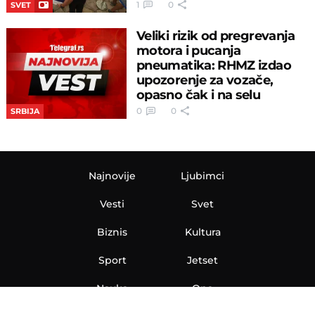
1
0
SVET
Veliki rizik od pregrevanja
motora i pucanja
pneumatika: RHMZ izdao
upozorenje za vozače,
opasno čak i na selu
0
0
SRBIJA
Najnovije
Ljubimci
Vesti
Svet
Biznis
Kultura
Sport
Jetset
Nauka
Ona