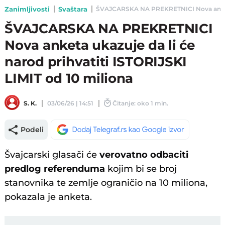
Zanimljivosti
Svaštara
ŠVAJCARSKA NA PREKRETNICI Nova anketa uk
ŠVAJCARSKA NA PREKRETNICI
Nova anketa ukazuje da li će
narod prihvatiti ISTORIJSKI
LIMIT od 10 miliona
S. K.
03/06/26 | 14:51
Čitanje: oko 1 min.
Podeli
Švajcarski glasači će
verovatno odbaciti
predlog referenduma
kojim bi se broj
stanovnika te zemlje ograničio na 10 miliona,
pokazala je anketa.