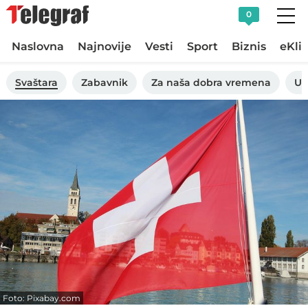
0
Naslovna
Najnovije
Vesti
Sport
Biznis
eKli
Svaštara
Zabavnik
Za naša dobra vremena
Uk
Foto: Pixabay.com