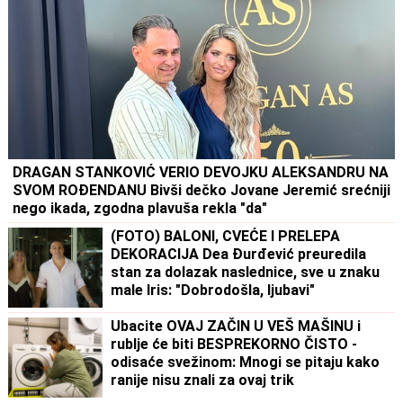
DRAGAN STANKOVIĆ VERIO DEVOJKU ALEKSANDRU NA
SVOM ROĐENDANU Bivši dečko Jovane Jeremić srećniji
nego ikada, zgodna plavuša rekla "da"
(FOTO) BALONI, CVEĆE I PRELEPA
DEKORACIJA Dea Đurđević preuredila
stan za dolazak naslednice, sve u znaku
male Iris: "Dobrodošla, ljubavi"
Ubacite OVAJ ZAČIN U VEŠ MAŠINU i
rublje će biti BESPREKORNO ČISTO -
odisaće svežinom: Mnogi se pitaju kako
ranije nisu znali za ovaj trik