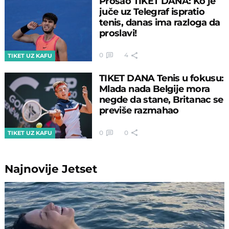
Prošao TIKET DANA: Ko je
juče uz Telegraf ispratio
tenis, danas ima razloga da
proslavi!
0
4
TIKET UZ KAFU
TIKET DANA Tenis u fokusu:
Mlada nada Belgije mora
negde da stane, Britanac se
previše razmahao
0
0
TIKET UZ KAFU
Najnovije
Jetset