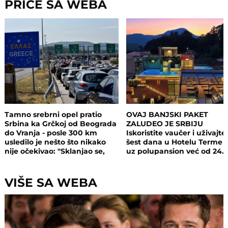
PRIČE SA WEBA
Tamno srebrni opel pratio
OVAJ BANJSKI PAKET
Srbina ka Grčkoj od Beograda
ZALUDEO JE SRBIJU
do Vranja - posle 300 km
Iskoristite vaučer i uživajte
usledilo je nešto što nikako
šest dana u Hotelu Terme 
nije očekivao: "Sklanjao se,
uz polupansion već od 24.
ubrzavao, kočio, a onda..."
dinara
VIŠE SA WEBA