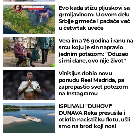
Evo kada stižu pljuskovi sa
grmljavinom: U ovom delu
Srbije grmeće i padaće već
u četvrtak uveče
Vera ima 76 godina i ranu na
srcu koju je sin napravio
jednim potezom: "Oduzeo
si mi dane, ovo nije život"
Vinisijus dobio novu
ponudu Real Madrida, pa
zaprepastio svet potezom
na Instagramu
ISPLIVALI "DUHOVI"
DUNAVA Reka presušila i
otkrila nacističku flotu, ušli
smo na brod koji nosi
JEZIVU GLASINU