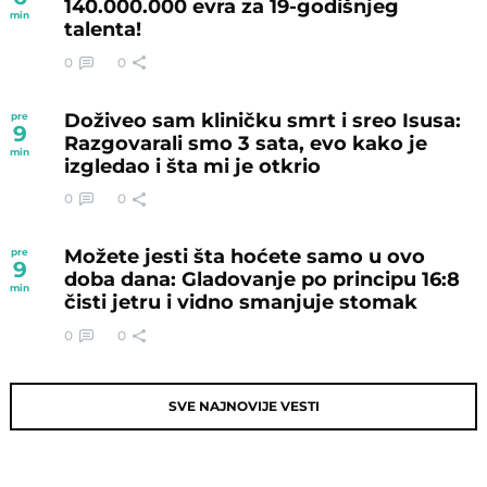
140.000.000 evra za 19-godišnjeg
min
talenta!
0
0
Doživeo sam kliničku smrt i sreo Isusa:
pre
9
Razgovarali smo 3 sata, evo kako je
min
izgledao i šta mi je otkrio
0
0
Možete jesti šta hoćete samo u ovo
pre
9
doba dana: Gladovanje po principu 16:8
min
čisti jetru i vidno smanjuje stomak
0
0
SVE NAJNOVIJE VESTI