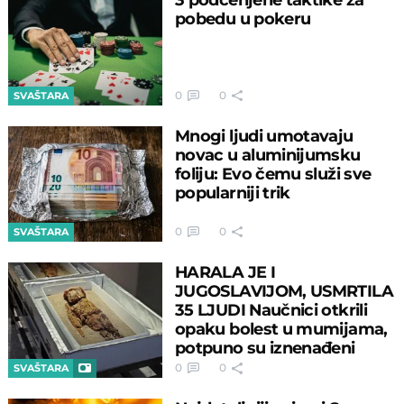
pobedu u pokeru
0
0
SVAŠTARA
Mnogi ljudi umotavaju
novac u aluminijumsku
foliju: Evo čemu služi sve
popularniji trik
0
0
SVAŠTARA
HARALA JE I
JUGOSLAVIJOM, USMRTILA
35 LJUDI Naučnici otkrili
opaku bolest u mumijama,
potpuno su iznenađeni
0
0
SVAŠTARA