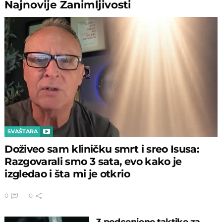
Najnovije
Zanimljivosti
SVAŠTARA
Doživeo sam kliničku smrt i sreo Isusa:
Razgovarali smo 3 sata, evo kako je
izgledao i šta mi je otkrio
0
0
3 podcenjene taktike za