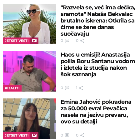
"Razvela se, već ima dečka,
sramota" Nataša Bekvalac
brutalno iskrena: Otkrila sa
čime se žene danas
suočavaju
0
0
JETSET VESTI
Haos u emisiji! Anastasija
polila Boru Santanu vodom
i izletela iz studija nakon
šok saznanja
0
1
RIJALITI
Emina Jahović pokradena
za 50.000 evra! Pevačica
nasela na jezivu prevaru,
ovo su detalji
0
0
JETSET VESTI