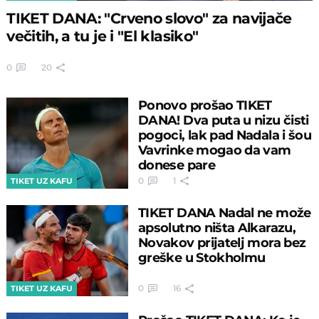
TIKET DANA: "Crveno slovo" za navijače
večitih, a tu je i "El klasiko"
0
20
Ponovo prošao TIKET
DANA! Dva puta u nizu čisti
pogoci, lak pad Nadala i šou
Vavrinke mogao da vam
donese pare
0
1
TIKET UZ KAFU
TIKET DANA Nadal ne može
apsolutno ništa Alkarazu,
Novakov prijatelj mora bez
greške u Stokholmu
0
16
TIKET UZ KAFU