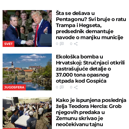
Šta se dešava u
Pentagonu? Svi bruje o ratu
Trampa i Hegseta,
predsednik demantuje
navode o manjku municije
0
0
SVET
Ekološka bomba u
Hrvatskoj: Stručnjaci otkrili
zastrašujuće detalje o
37.000 tona opasnog
otpada kod Gospića
0
0
JUGOSFERA
Kako je ispunjena poslednja
želja Teodora Hercla: Grob
njegovih predaka u
Zemunu skrivao je
neočekivanu tajnu