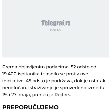
Prema objavljenim podacima, 52 odsto od
19.400 ispitanika izjasnilo se protiv ove
inicijative, 45 odsto je podržava, dok je ostatak
neodlučan. Istraživanje je sprovedeno između
19. i 27. maja, preneo je Rojters.
PREPORUČUJEMO