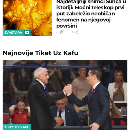
Najdetaljniji snimci Sunca u
istoriji: Moćni teleskop prvi
put zabeležio neobičan
fenomen na njegovoj
površini
0
0
SVAŠTARA
Najnovije
Tiket Uz Kafu
TIKET UZ KAFU