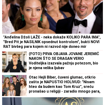
"Anđelina Džoli LAŽE - neka dokaže KOLIKO PARA IMA",
"Bred Pit je NASILNIK opsednut kontrolom", bukti NOVI
RAT bivšeg para kojem ni razvod nije doneo mir
(FOTO) PRVA OBJAVA JOVANE JEREMIĆ
NAKON ŠTO SE DRAGAN VERIO
Voditeljka izazvala pažnju potezom, bio
je njena velika ljubav
Otac Hejli Biber, čuveni glumac, otkrio
zašto je NAPUSTIO HOLIVUD: "Nisam
hteo da budem kao Tom Kruz", sreću
pronašao u religiji - zaradio mnogo para,
oženio najzgodniju, a Isus je njegova
stena