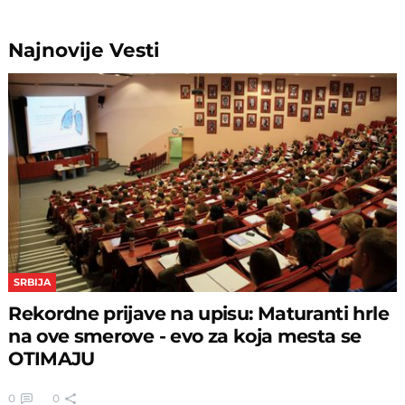
Najnovije
Vesti
SRBIJA
Rekordne prijave na upisu: Maturanti hrle
na ove smerove - evo za koja mesta se
OTIMAJU
0
0