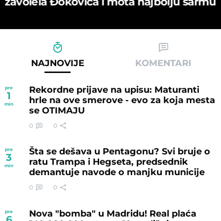
zavolela Đokovića i mota najbolju sarmu
NAJNOVIJE
KOMENTARI
Rekordne prijave na upisu: Maturanti
pre
1
hrle na ove smerove - evo za koja mesta
min
se OTIMAJU
0
0
Šta se dešava u Pentagonu? Svi bruje o
pre
3
ratu Trampa i Hegseta, predsednik
min
demantuje navode o manjku municije
0
0
Nova "bomba" u Madridu! Real plaća
pre
6