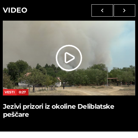
VIDEO
VESTI
0:27
Jezivi prizori iz okoline Deliblatske
peščare