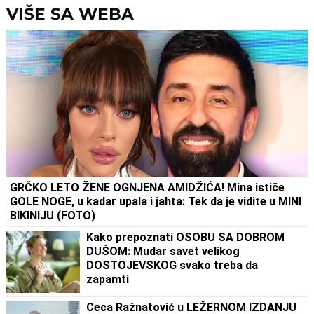
VIŠE SA WEBA
GRČKO LETO ŽENE OGNJENA AMIDŽIĆA! Mina ističe
GOLE NOGE, u kadar upala i jahta: Tek da je vidite u MINI
BIKINIJU (FOTO)
Kako prepoznati OSOBU SA DOBROM
DUŠOM: Mudar savet velikog
DOSTOJEVSKOG svako treba da
zapamti
Ceca Ražnatović u LEŽERNOM IZDANJU