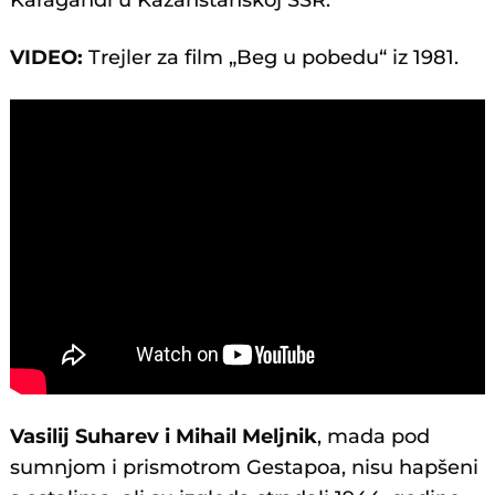
Karagandi u Kazahstanskoj SSR.
VIDEO:
Trejler za film „Beg u pobedu“ iz 1981.
Vasilij Suharev i Mihail Meljnik
, mada pod
sumnjom i prismotrom Gestapoa, nisu hapšeni