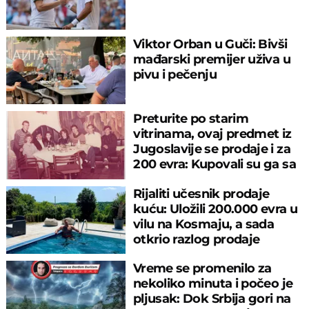
Viktor Orban u Guči: Bivši
mađarski premijer uživa u
pivu i pečenju
Preturite po starim
vitrinama, ovaj predmet iz
Jugoslavije se prodaje i za
200 evra: Kupovali su ga sa
sitniš
Rijaliti učesnik prodaje
kuću: Uložili 200.000 evra u
vilu na Kosmaju, a sada
otkrio razlog prodaje
Vreme se promenilo za
nekoliko minuta i počeo je
pljusak: Dok Srbija gori na