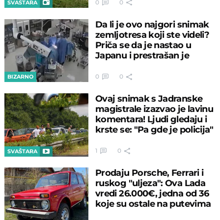
0
0
SVAŠTARA
Da li je ovo najgori snimak
zemljotresa koji ste videli?
Priča se da je nastao u
Japanu i prestrašan je
0
0
BIZARNO
Ovaj snimak s Jadranske
magistrale izazvao je lavinu
komentara! Ljudi gledaju i
krste se: "Pa gde je policija"
1
0
SVAŠTARA
Prodaju Porsche, Ferrari i
ruskog "uljeza": Ova Lada
vredi 26.000€, jedna od 36
koje su ostale na putevima