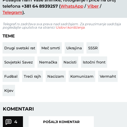
telefona
+381 64 8939257
(
WhatsApp
/
Viber
/
Telegram
).
Telegraf.rs zadržava sva prava nad sadržajem. Za preuzimanje sadržaja
pogledajte uputstva na stranici
Uslovi korišćenja
.
TEME
Drugi svetski rat
Meč smrti
Ukrajina
SSSR
Sovjetski Savez
Nemačka
Nacisti
Istočni front
Fudbal
Treći rajh
Nacizam
Komunizam
Vermaht
Kijev
KOMENTARI
4
POŠALJI KOMENTAR