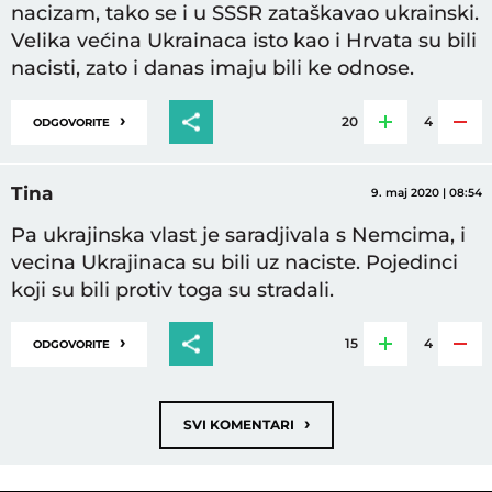
nacizam, tako se i u SSSR zataškavao ukrainski.
Velika većina Ukrainaca isto kao i Hrvata su bili
nacisti, zato i danas imaju bili ke odnose.
›
20
4
ODGOVORITE
Tina
9. maj 2020 | 08:54
Pa ukrajinska vlast je saradjivala s Nemcima, i
vecina Ukrajinaca su bili uz naciste. Pojedinci
koji su bili protiv toga su stradali.
›
15
4
ODGOVORITE
›
SVI KOMENTARI