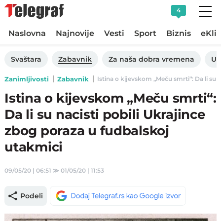
4
Naslovna
Najnovije
Vesti
Sport
Biznis
eKli
Svaštara
Zabavnik
Za naša dobra vremena
Uk
Zanimljivosti
Zabavnik
Istina o kijevskom „Meču smrti“: Da li su n
Istina o kijevskom „Meču smrti“:
Da li su nacisti pobili Ukrajince
zbog poraza u fudbalskoj
utakmici
09/05/20 | 06:51
≫
01/05/20 | 11:53
Podeli