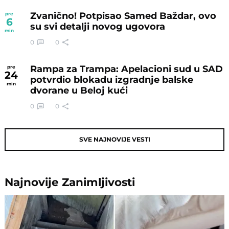
Zvanično! Potpisao Samed Baždar, ovo
pre
6
su svi detalji novog ugovora
min
0
0
Rampa za Trampa: Apelacioni sud u SAD
pre
24
potvrdio blokadu izgradnje balske
min
dvorane u Beloj kući
0
0
SVE NAJNOVIJE VESTI
Najnovije
Zanimljivosti