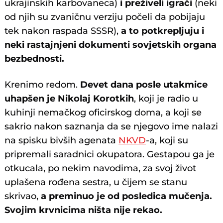
ukrajinskih karbovaneca)
i preživeli igrači
(neki
od njih su zvaničnu verziju počeli da pobijaju
tek nakon raspada SSSR),
a to potkrepljuju i
neki rastajnjeni dokumenti sovjetskih organa
bezbednosti.
Krenimo redom.
Devet dana posle utakmice
uhapšen je Nikolaj Korotkih
, koji je radio u
kuhinji nemačkog oficirskog doma, a koji se
sakrio nakon saznanja da se njegovo ime nalazi
na spisku bivših agenata
NKVD
-a, koji su
pripremali saradnici okupatora. Gestapou ga je
otkucala, po nekim navodima, za svoj život
uplašena rođena sestra, u čijem se stanu
skrivao,
a preminuo je od posledica mučenja.
Svojim krvnicima ništa nije rekao.