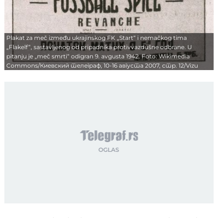
Plakat za meč između ukrajinskog FK „Start“ i nemačkog tima
„Flakelf“, sastavljenog od pripadnika protivvazdušne odbrane. U
pitanju je „meč smrti“ odigran 9. avgusta 1942. Foto: Wikimedia
Commons/Киевский телеграф, 10-16 августа 2007, стр. 12/Vizu