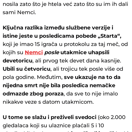
nosila zato što je htela već zato što su im ih dali
sami Nemci.
Ključna razlika između službene verzije i
istine jeste u posledicama pobede „Starta“,
koji je imao 15 igrača u protokolu za taj meč, od
kojih su
Nemci
posle
utakmice uhapsili
devetoricu
, ali prvog tek devet dana kasnije.
Ubili su četvoricu
, ali trojicu tek posle više od
pola godine. Međutim,
sve ukazuje na to da
nijedna smrt nije bila posledica nemačke
odmazde zbog poraza
, da sve to nije imalo
nikakve veze s datom utakmicom.
U tome se slažu i preživeli svedoci
(oko 2.000
gledalaca koji su ulaznice plaćali 5 i 10