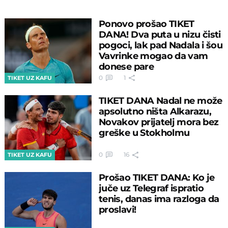
Ponovo prošao TIKET
DANA! Dva puta u nizu čisti
pogoci, lak pad Nadala i šou
Vavrinke mogao da vam
donese pare
0
1
TIKET UZ KAFU
TIKET DANA Nadal ne može
apsolutno ništa Alkarazu,
Novakov prijatelj mora bez
greške u Stokholmu
0
16
TIKET UZ KAFU
Prošao TIKET DANA: Ko je
juče uz Telegraf ispratio
tenis, danas ima razloga da
proslavi!