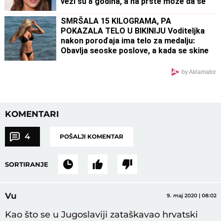
vezi su 8 godina, a na prste može da se
izbroji koliko puta su viđeni zajedno
SMRŠALA 15 KILOGRAMA, PA
POKAZALA TELO U BIKINIJU Voditeljka
nakon porođaja ima telo za medalju:
Obavlja seoske poslove, a kada se skine
muškarcima padnu vilice
by Aklamator
KOMENTARI
4
POŠALJI KOMENTAR
SORTIRANJE
Vu
9. maj 2020 | 08:02
Kao što se u Jugoslaviji zataškavao hrvatski