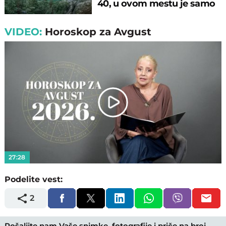
40, u ovom mestu je samo
17°C
VIDEO:
Horoskop za Avgust
Play
Video
27:28
Podelite vest:
2
Pošaljite nam Vaše snimke, fotografije i priče na broj