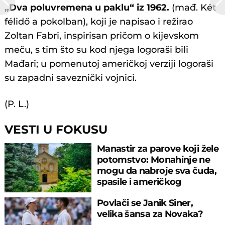
„Dva poluvremena u paklu“ iz 1962.
(mađ. Két
félidő a pokolban), koji je napisao i režirao
Zoltan Fabri, inspirisan pričom o kijevskom
meču, s tim što su kod njega logoraši bili
Mađari; u pomenutoj američkoj verziji logoraši
su zapadni saveznički vojnici.
(P. L.)
VESTI U FOKUSU
Manastir za parove koji žele
potomstvo: Monahinje ne
mogu da nabroje sva čuda,
spasile i američkog
ambasadora
Povlači se Janik Siner,
velika šansa za Novaka?