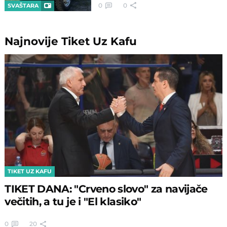
0
0
SVAŠTARA
Najnovije
Tiket Uz Kafu
TIKET UZ KAFU
TIKET DANA: "Crveno slovo" za navijače
večitih, a tu je i "El klasiko"
0
20