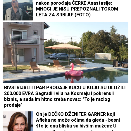
nakon porođaja ĆERKE Anastasije:
MNOGI JE NISU PREPOZNALI TOKOM
LETA ZA SRBIJU! (FOTO)
BIVŠI RIJALITI PAR PRODAJE KUĆU U KOJU SU ULOŽILI
200.000 EVRA Sagradili vilu na Kosmaju i pokrenuli
biznis, a sada im hitno treba novac: "To je razlog
prodaje"
On je DEČKO DŽENIFER GARNER koji
Afleka ne može očima da gleda - besni
što je ona bliska sa bivšim mužem: U