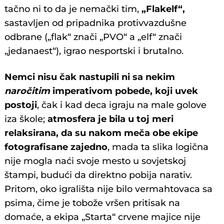
tačno ni to da je nemački tim,
„Flakelf“,
sastavljen od pripadnika protivvazdušne
odbrane („flak“ znači „PVO“ a „elf“ znači
„jedanaest“), igrao nesportski i brutalno.
Nemci nisu čak nastupili ni sa nekim
naročitim
imperativom pobede, koji uvek
postoji
, čak i kad deca igraju na male golove
iza škole;
atmosfera je bila u toj meri
relaksirana, da su nakom meča obe ekipe
fotografisane zajedno
, mada ta slika logična
nije mogla naći svoje mesto u sovjetskoj
štampi, budući da direktno pobija narativ.
Pritom, oko igrališta nije bilo vermahtovaca sa
psima, čime je tobože vršen pritisak na
domaće, a ekipa „Starta“ crvene majice nije