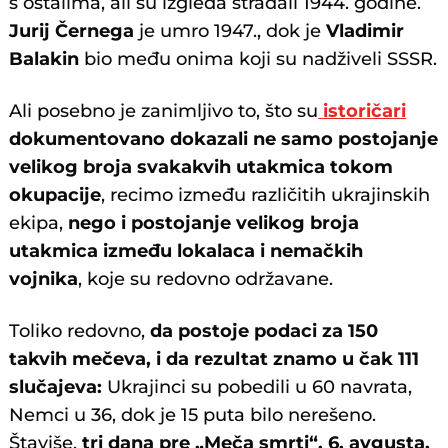
s ostalima, ali su izgleda stradali 1944. godine.
Jurij Černega
je umro 1947., dok je
Vladimir
Balakin
bio među onima koji su nadživeli SSSR.
Ali posebno je zanimljivo to, što su
istoričari
dokumentovano dokazali ne samo postojanje
velikog broja svakakvih utakmica tokom
okupacije
, recimo između različitih ukrajinskih
ekipa,
nego i postojanje velikog broja
utakmica između lokalaca i nemačkih
vojnika
, koje su redovno održavane.
Toliko redovno,
da postoje podaci za 150
takvih mečeva, i da rezultat znamo u čak 111
slučajeva:
Ukrajinci su pobedili u 60 navrata,
Nemci u 36, dok je 15 puta bilo nerešeno.
Štaviše,
tri dana pre „Meča smrti“, 6. avgusta,