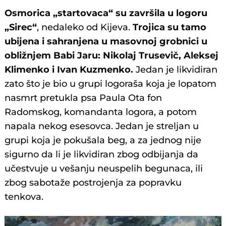
Osmorica „startovaca“ su završila u logoru
„Sirec“
, nedaleko od Kijeva.
Trojica su tamo
ubijena i sahranjena u masovnoj grobnici u
obližnjem Babi Jaru: Nikolaj Trusevič, Aleksej
Klimenko i Ivan Kuzmenko.
Jedan je likvidiran
zato što je bio u grupi logoraša koja je lopatom
nasmrt pretukla psa Paula Ota fon
Radomskog, komandanta logora, a potom
napala nekog esesovca. Jedan je streljan u
grupi koja je pokušala beg, a za jednog nije
sigurno da li je likvidiran zbog odbijanja da
učestvuje u vešanju neuspelih begunaca, ili
zbog sabotaže postrojenja za popravku
tenkova.