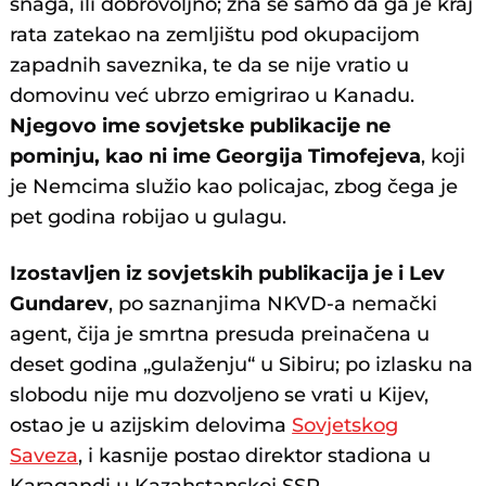
snaga, ili dobrovoljno; zna se samo da ga je kraj
rata zatekao na zemljištu pod okupacijom
zapadnih saveznika, te da se nije vratio u
domovinu već ubrzo emigrirao u Kanadu.
Njegovo ime sovjetske publikacije ne
pominju, kao ni ime Georgija Timofejeva
, koji
je Nemcima služio kao policajac, zbog čega je
pet godina robijao u gulagu.
Izostavljen iz sovjetskih publikacija je i Lev
Gundarev
, po saznanjima NKVD-a nemački
agent, čija je smrtna presuda preinačena u
deset godina „gulaženju“ u Sibiru; po izlasku na
slobodu nije mu dozvoljeno se vrati u Kijev,
ostao je u azijskim delovima
Sovjetskog
Saveza
, i kasnije postao direktor stadiona u