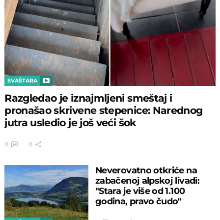
SVAŠTARA
Razgledao je iznajmljeni smeštaj i
pronašao skrivene stepenice: Narednog
jutra usledio je još veći šok
0
0
Neverovatno otkriće na
zabačenoj alpskoj livadi:
"Stara je više od 1.100
godina, pravo čudo"