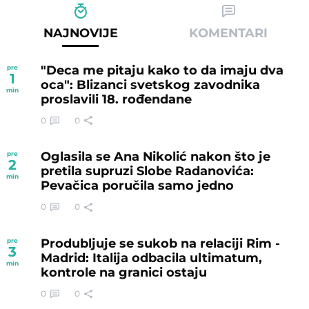
NAJNOVIJE
KOMENTARI
"Deca me pitaju kako to da imaju dva
pre
1
oca": Blizanci svetskog zavodnika
min
proslavili 18. rođendane
0
0
Oglasila se Ana Nikolić nakon što je
pre
2
pretila supruzi Slobe Radanovića:
min
Pevačica poručila samo jedno
0
0
Produbljuje se sukob na relaciji Rim -
pre
3
Madrid: Italija odbacila ultimatum,
min
kontrole na granici ostaju
0
0