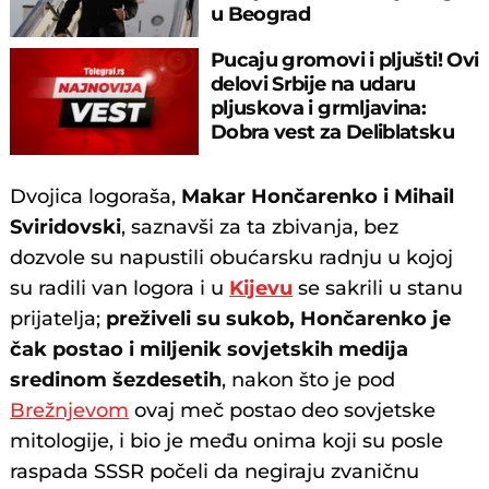
u Beograd
Pucaju gromovi i pljušti! Ovi
delovi Srbije na udaru
pljuskova i grmljavina:
Dobra vest za Deliblatsku
peščaru
Dvojica logoraša,
Makar Hončarenko i Mihail
Sviridovski
, saznavši za ta zbivanja, bez
dozvole su napustili obućarsku radnju u kojoj
su radili van logora i u
Kijevu
se sakrili u stanu
prijatelja;
preživeli su sukob, Hončarenko je
čak postao i miljenik sovjetskih medija
sredinom šezdesetih
, nakon što je pod
Brežnjevom
ovaj meč postao deo sovjetske
mitologije, i bio je među onima koji su posle
raspada SSSR počeli da negiraju zvaničnu