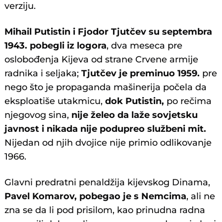
verziju.
Mihail Putistin i Fjodor Tjutčev su septembra
1943. pobegli iz logora
, dva meseca pre
oslobođenja Kijeva od strane Crvene armije
radnika i seljaka;
Tjutčev je preminuo 1959.
pre
nego što je propaganda mašinerija počela da
eksploatiše utakmicu,
dok Putistin,
po rečima
njegovog sina,
nije želeo da laže sovjetsku
javnost i nikada nije podupreo službeni mit.
Nijedan od njih dvojice nije primio odlikovanje
1966.
Glavni predratni penaldžija kijevskog Dinama,
Pavel Komarov, pobegao je s Nemcima
, ali ne
zna se da li pod prisilom, kao prinudna radna