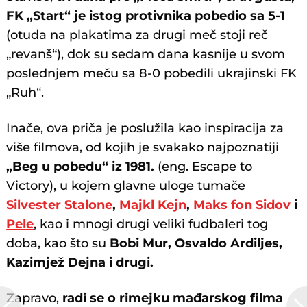
FK „Start“ je istog protivnika pobedio sa 5-1
(otuda na plakatima za drugi meč stoji reč
„revanš“), dok su sedam dana kasnije u svom
poslednjem meču sa 8-0 pobedili ukrajinski FK
„Ruh“.
Inače, ova priča je poslužila kao inspiracija za
više filmova, od kojih je svakako najpoznatiji
„Beg u pobedu“ iz 1981.
(eng. Escape to
Victory), u kojem glavne uloge tumače
Silvester Stalone
,
Majkl Kejn
,
Maks fon Sidov
i
Pele
, kao i mnogi drugi veliki fudbaleri tog
doba, kao što su
Bobi Mur, Osvaldo Ardiljes,
Kazimjež Dejna i drugi.
Zapravo,
radi se o rimejku mađarskog filma