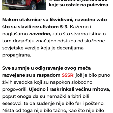
koje su ostale na putevima
Nakon utakmice su likvidirani, navodno zato
što su slavili rezultatom 5-3.
Kažemo i
naglašamo
navodno
,
zato što stvarna istina o
tom događaju značajno odstupa od službene
sovjetske verzije koja je decenijama
propagirana.
Sve sumnje u odigravanje ovog meča
razvejane su s raspadom
SSSR
: još je bilo puno
živih svedoka koji su napokon slobodno
progovorili.
Ujedno i raskrinkali većinu mitova
,
poput onoga da su nemački arbitri bili
esesovci, te da suđenje nije bilo fer i pošteno.
Ništa od toga nije bilo tačno, kao što nije bilo