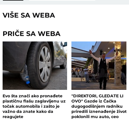
VIŠE SA WEBA
PRIČE SA WEBA
Evo šta znači ako pronađete
"DIREKTORI, GLEDATE LI
plastičnu flašu zaglavljenu uz
OVO" Gazde iz Čačka
točak automobila i zašto je
dugogodišnjem radniku
važno da znate kako da
priredili iznenađenje život 
reagujete
poklonili mu auto, ceo
restoran plakao (VIDEO)