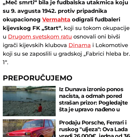
„Meč smrti“ bila je fudbalska utakmica koju
su 9. avgusta 1942. protiv pripadnika
okupacionog
Vermahta
odigrali
fudbaleri
kijevskog FK „Start“
, koji su tokom okupacije
u
Drugom svetskom ratu
osnovali oni bivši
igrači kijevskih klubova
Dinama
i Lokomotive
koji su se zaposlili u gradskoj „Fabrici hleba br.
1“.
PREPORUČUJEMO
Iz Dunava izronio ponos
nacista, a odmah pored
strašan prizor: Pogledajte
šta je upravo nađeno u
rečnom blatu
Prodaju Porsche, Ferrari i
ruskog "uljeza": Ova Lada
vredi 26.000€, jedna od 36