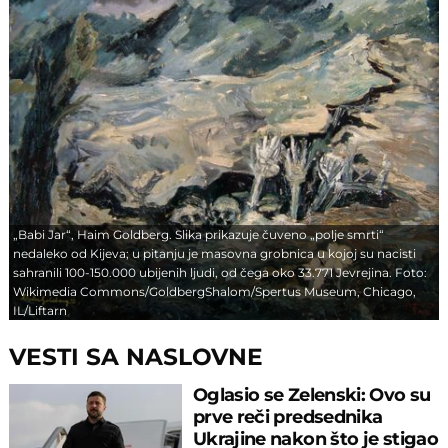
„Babi Jar“, Haim Goldberg. Slika prikazuje čuveno „polje smrti“
nedaleko od Kijeva; u pitanju je masovna grobnica u kojoj su nacisti
sahranili 100-150.000 ubijenih ljudi, od čega oko 33.771 Jevrejina. Foto:
Wikimedia Commons/GoldbergShalom/Spertus Museum, Chicago,
IL/Liftarn
VESTI SA NASLOVNE
Oglasio se Zelenski: Ovo su
prve reči predsednika
Ukrajine nakon što je stigao