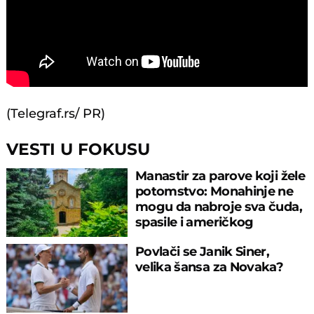
(Telegraf.rs/ PR)
VESTI U FOKUSU
Manastir za parove koji žele
potomstvo: Monahinje ne
mogu da nabroje sva čuda,
spasile i američkog
ambasadora
Povlači se Janik Siner,
velika šansa za Novaka?