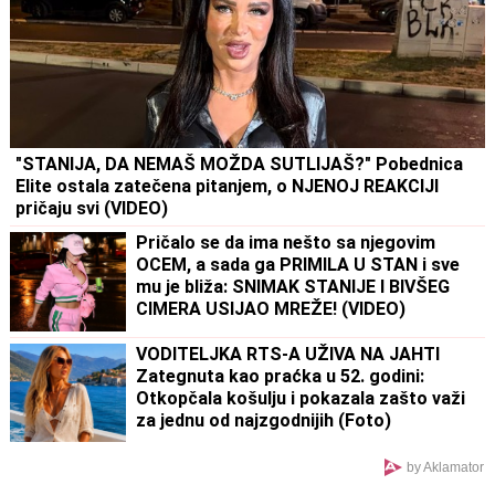
"STANIJA, DA NEMAŠ MOŽDA SUTLIJAŠ?" Pobednica
Elite ostala zatečena pitanjem, o NJENOJ REAKCIJI
pričaju svi (VIDEO)
Pričalo se da ima nešto sa njegovim
OCEM, a sada ga PRIMILA U STAN i sve
mu je bliža: SNIMAK STANIJE I BIVŠEG
CIMERA USIJAO MREŽE! (VIDEO)
VODITELJKA RTS-A UŽIVA NA JAHTI
Zategnuta kao praćka u 52. godini:
Otkopčala košulju i pokazala zašto važi
za jednu od najzgodnijih (Foto)
by Aklamator