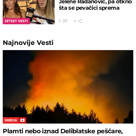
Jelene Radanović, pa otkrio
šta se pevačici sprema
0
0
JETSET VESTI
Najnovije
Vesti
SRBIJA
Plamti nebo iznad Deliblatske peščare,