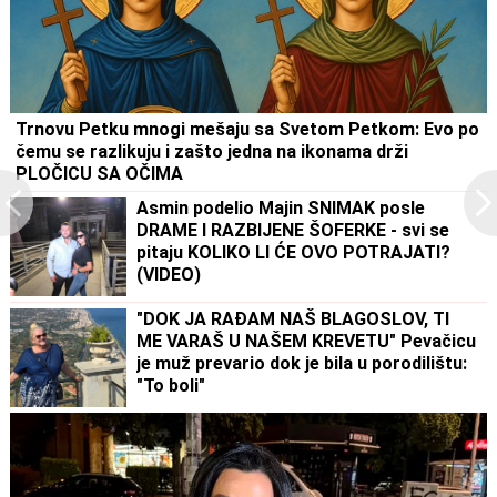
Trnovu Petku mnogi mešaju sa Svetom Petkom: Evo po
čemu se razlikuju i zašto jedna na ikonama drži
PLOČICU SA OČIMA
Asmin podelio Majin SNIMAK posle
DRAME I RAZBIJENE ŠOFERKE - svi se
pitaju KOLIKO LI ĆE OVO POTRAJATI?
(VIDEO)
"DOK JA RAĐAM NAŠ BLAGOSLOV, TI
ME VARAŠ U NAŠEM KREVETU" Pevačicu
je muž prevario dok je bila u porodilištu:
"To boli"