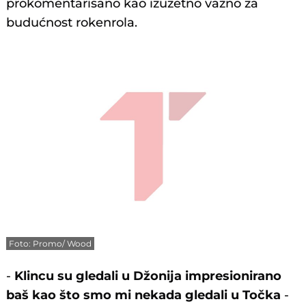
prokomentarisano kao izuzetno važno za
budućnost rokenrola.
Foto: Promo/ Wood
-
Klincu su gledali u Džonija impresionirano
baš kao što smo mi nekada gledali u Točka
-