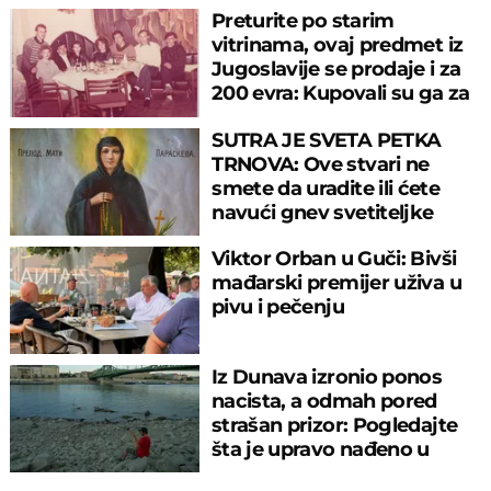
Preturite po starim
vitrinama, ovaj predmet iz
Jugoslavije se prodaje i za
200 evra: Kupovali su ga za
sitniš
SUTRA JE SVETA PETKA
TRNOVA: Ove stvari ne
smete da uradite ili ćete
navući gnev svetiteljke
Viktor Orban u Guči: Bivši
mađarski premijer uživa u
pivu i pečenju
Iz Dunava izronio ponos
nacista, a odmah pored
strašan prizor: Pogledajte
šta je upravo nađeno u
rečnom blatu