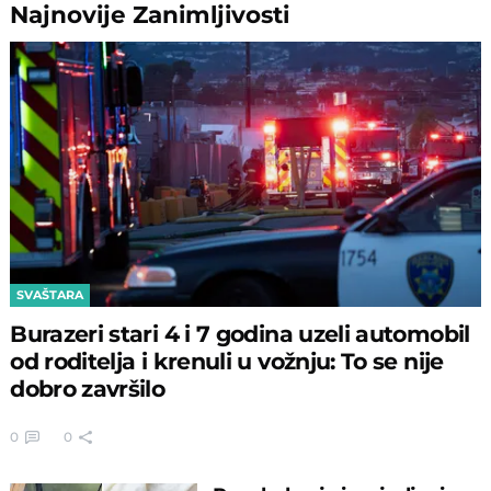
Najnovije
Zanimljivosti
SVAŠTARA
Burazeri stari 4 i 7 godina uzeli automobil
od roditelja i krenuli u vožnju: To se nije
dobro završilo
0
0