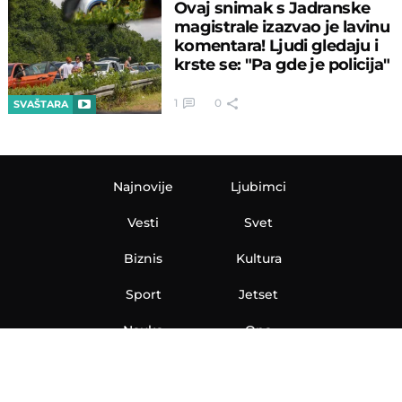
Ovaj snimak s Jadranske
magistrale izazvao je lavinu
komentara! Ljudi gledaju i
krste se: "Pa gde je policija"
1
0
SVAŠTARA
Najnovije
Ljubimci
Vesti
Svet
Biznis
Kultura
Sport
Jetset
Nauka
Ona
Aero
Zanimljivosti
eKlinika
Hi-Tech