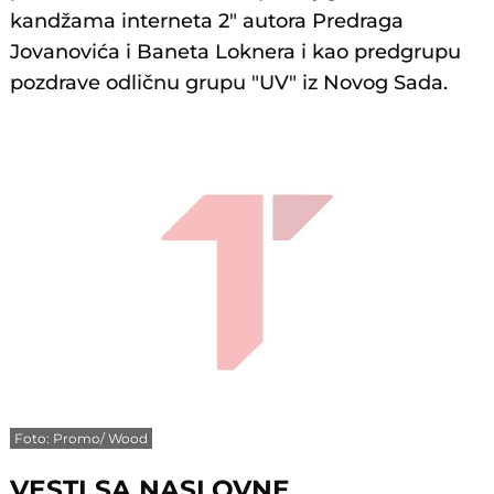
kandžama interneta 2" autora Predraga
Jovanovića i Baneta Loknera i kao predgrupu
pozdrave odličnu grupu "UV" iz Novog Sada.
Foto: Promo/ Wood
VESTI SA NASLOVNE