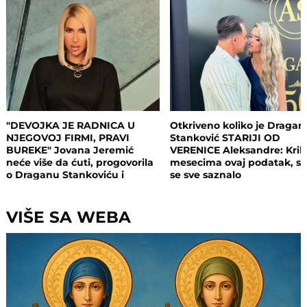
"DEVOJKA JE RADNICA U
Otkriveno koliko je Dragan
NJEGOVOJ FIRMI, PRAVI
Stanković STARIJI OD
BUREKE" Jovana Jeremić
VERENICE Aleksandre: Krili
neće više da ćuti, progovorila
mesecima ovaj podatak, s
o Draganu Stankoviću i
se sve saznalo
veridbi: "Poklanjam mu titulu
bivšeg dečka JJ"
VIŠE SA WEBA