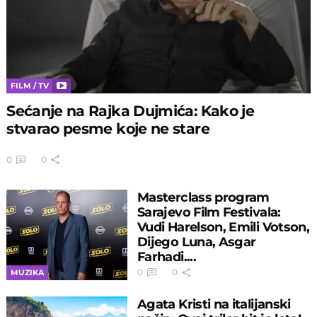
FILM / TV
Sećanje na Rajka Dujmića: Kako je
stvarao pesme koje ne stare
0
0
Masterclass program
Sarajevo Film Festivala:
Vudi Harelson, Emili Votson,
Dijego Luna, Asgar
Farhadi....
0
0
MUZIKA
Agata Kristi na italijanski