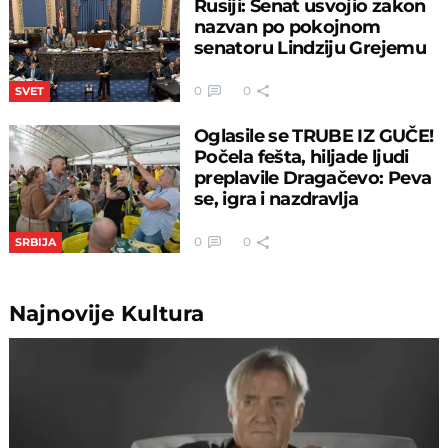
Rusiji: Senat usvojio zakon
nazvan po pokojnom
senatoru Lindziju Grejemu
0
0
SVET
Oglasile se TRUBE IZ GUČE!
Počela fešta, hiljade ljudi
preplavile Dragačevo: Peva
se, igra i nazdravlja
0
0
SRBIJA
Najnovije
Kultura