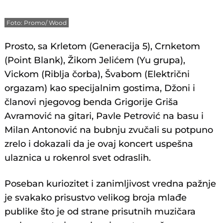
Foto: Promo/ Wood
Prosto, sa Krletom (Generacija 5), Crnketom
(Point Blank), Žikom Jelićem (Yu grupa),
Vickom (Riblja čorba), Švabom (Električni
orgazam) kao specijalnim gostima, Džoni i
članovi njegovog benda Grigorije Griša
Avramović na gitari, Pavle Petrović na basu i
Milan Antonović na bubnju zvučali su potpuno
zrelo i dokazali da je ovaj koncert uspešna
ulaznica u rokenrol svet odraslih.
Poseban kuriozitet i zanimljivost vredna pažnje
je svakako prisustvo velikog broja mlađe
publike što je od strane prisutnih muzičara