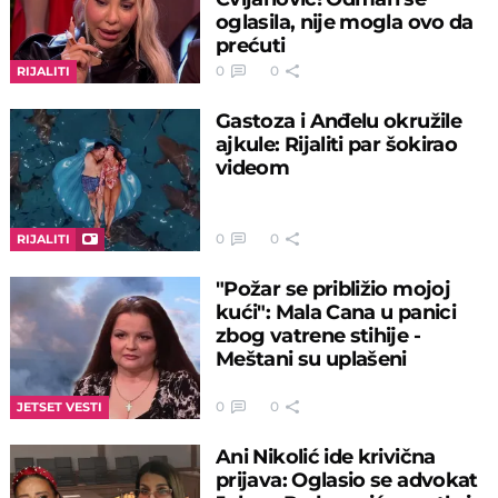
oglasila, nije mogla ovo da
prećuti
0
0
RIJALITI
Gastoza i Anđelu okružile
ajkule: Rijaliti par šokirao
videom
0
0
RIJALITI
"Požar se približio mojoj
kući": Mala Cana u panici
zbog vatrene stihije -
Meštani su uplašeni
0
0
JETSET VESTI
Ani Nikolić ide krivična
prijava: Oglasio se advokat