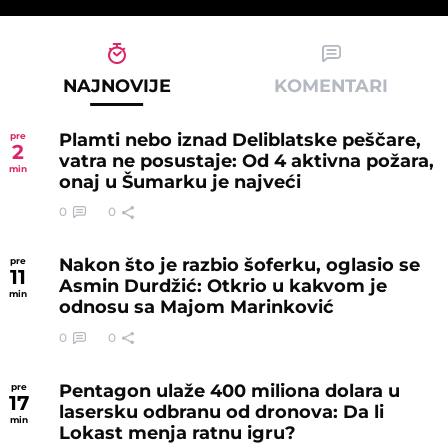
NAJNOVIJE
KOMENTARI
Plamti nebo iznad Deliblatske peščare,
pre
2
vatra ne posustaje: Od 4 aktivna požara,
min
onaj u Šumarku je najveći
0
0
Nakon što je razbio šoferku, oglasio se
pre
11
Asmin Durdžić: Otkrio u kakvom je
min
odnosu sa Majom Marinković
0
0
Pentagon ulaže 400 miliona dolara u
pre
17
lasersku odbranu od dronova: Da li
min
Lokast menja ratnu igru?