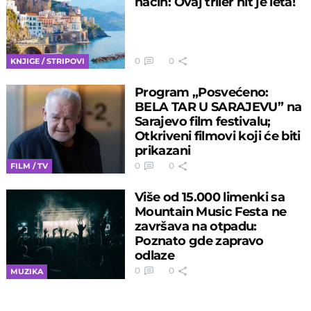
način: Ovaj triler hit je leta!
0
0
KNJIGE / STRIPOVI
Program „Posvećeno:
BELA TAR U SARAJEVU” na
Sarajevo film festivalu;
Otkriveni filmovi koji će biti
prikazani
0
0
FILM / TV
Više od 15.000 limenki sa
Mountain Music Festa ne
završava na otpadu:
Poznato gde zapravo
odlaze
0
0
MUZIKA