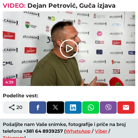
VIDEO:
Dejan Petrović, Guča izjava
Play
Video
4:39
Podelite vest:
20
Pošaljite nam Vaše snimke, fotografije i priče na broj
telefona
+381 64 8939257
(
WhatsApp
/
Viber
/
Telegram
).