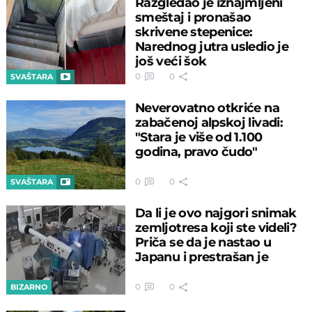
Razgledao je iznajmljeni
smeštaj i pronašao
skrivene stepenice:
Narednog jutra usledio je
još veći šok
0
0
SVAŠTARA
Neverovatno otkriće na
zabačenoj alpskoj livadi:
"Stara je više od 1.100
godina, pravo čudo"
0
0
SVAŠTARA
Da li je ovo najgori snimak
zemljotresa koji ste videli?
Priča se da je nastao u
Japanu i prestrašan je
0
0
BIZARNO