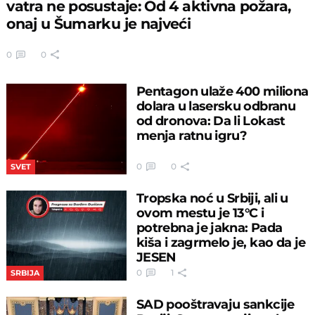
vatra ne posustaje: Od 4 aktivna požara,
onaj u Šumarku je najveći
0
0
Pentagon ulaže 400 miliona
dolara u lasersku odbranu
od dronova: Da li Lokast
menja ratnu igru?
0
0
SVET
Tropska noć u Srbiji, ali u
ovom mestu je 13°C i
potrebna je jakna: Pada
kiša i zagrmelo je, kao da je
JESEN
0
1
SRBIJA
SAD pooštravaju sankcije