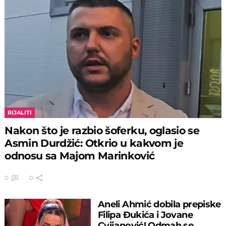
RIJALITI
Nakon što je razbio šoferku, oglasio se
Asmin Durdžić: Otkrio u kakvom je
odnosu sa Majom Marinković
0
0
Aneli Ahmić dobila prepiske
Filipa Đukića i Jovane
Cvijanović! Odmah se