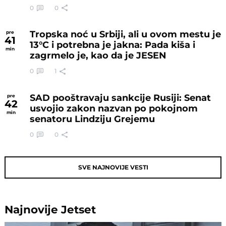
0
0
Tropska noć u Srbiji, ali u ovom mestu je
pre
41
13°C i potrebna je jakna: Pada kiša i
min
zagrmelo je, kao da je JESEN
0
1
SAD pooštravaju sankcije Rusiji: Senat
pre
42
usvojio zakon nazvan po pokojnom
min
senatoru Lindziju Grejemu
0
0
SVE NAJNOVIJE VESTI
Najnovije
Jetset