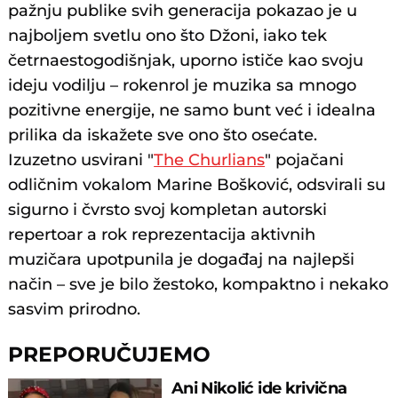
pažnju publike svih generacija pokazao je u
najboljem svetlu ono što Džoni, iako tek
četrnaestogodišnjak, uporno ističe kao svoju
ideju vodilju – rokenrol je muzika sa mnogo
pozitivne energije, ne samo bunt već i idealna
prilika da iskažete sve ono što osećate.
Izuzetno usvirani "
The Churlians
" pojačani
odličnim vokalom Marine Bošković, odsvirali su
sigurno i čvrsto svoj kompletan autorski
repertoar a rok reprezentacija aktivnih
muzičara upotpunila je događaj na najlepši
način – sve je bilo žestoko, kompaktno i nekako
sasvim prirodno.
PREPORUČUJEMO
Ani Nikolić ide krivična