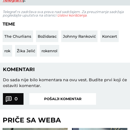
Telegraf.rs zadržava sva prava nad sadržajem. Za preuzimanje sadržaja
pogledajte uputstva na stranici
Uslovi korišćenja
.
TEME
The Churlians
Božidarac
Johnny Ranković
Koncert
rok
Žika Jelić
rokenrol
KOMENTARI
Do sada nije bilo komentara na ovu vest.
Budite prvi koji će
ostaviti komentar.
0
POŠALJI KOMENTAR
PRIČE SA WEBA