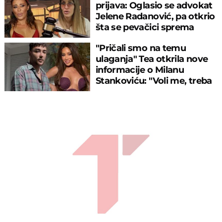
prijava: Oglasio se advokat
Jelene Radanović, pa otkrio
šta se pevačici sprema
"Pričali smo na temu
ulaganja" Tea otkrila nove
informacije o Milanu
Stankoviću: "Voli me, treba
svako..."