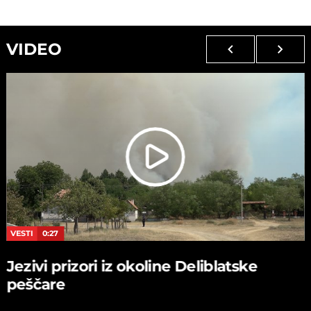
VIDEO
VESTI
0:27
Jezivi prizori iz okoline Deliblatske
peščare