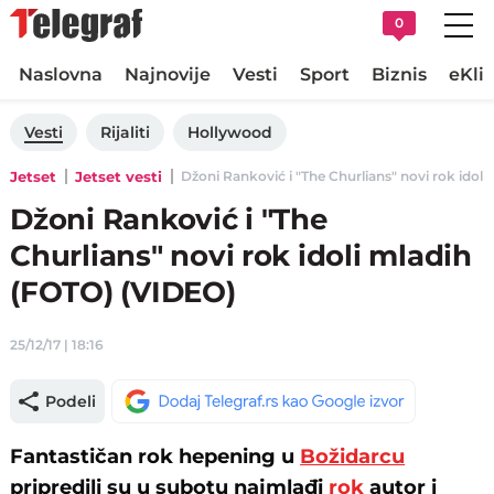
0
Naslovna
Najnovije
Vesti
Sport
Biznis
eKli
Vesti
Rijaliti
Hollywood
Jetset
Jetset vesti
Džoni Ranković i "The Churlians" novi rok idoli
Džoni Ranković i "The
Churlians" novi rok idoli mladih
(FOTO) (VIDEO)
25/12/17 | 18:16
Podeli
Fantastičan rok hepening u
Božidarcu
pripredili su u subotu najmlađi
rok
autor i