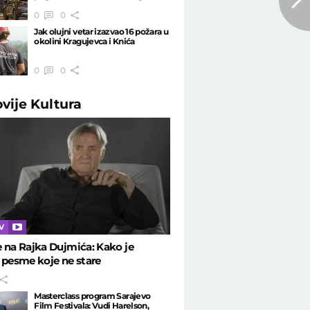
0
0
Jak olujni vetar izazvao 16 požara u
okolini Kragujevca i Knića
0
0
ovije
Kultura
TV
 na Rajka Dujmića: Kako je
 pesme koje ne stare
Masterclass program Sarajevo
Film Festivala: Vudi Harelson,