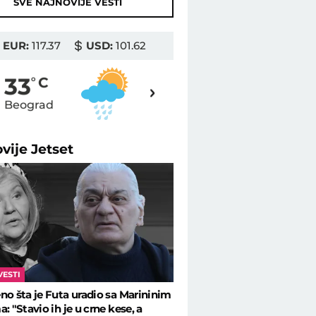
SVE NAJNOVIJE VESTI
EUR:
117.37
USD:
101.62
31
33
o
C
o
C
Beograd
Novi Sad
ovije
Jetset
VESTI
no šta je Futa uradio sa Marininim
: "Stavio ih je u crne kese, a