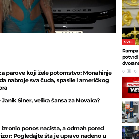
SVET
Rampa 
U
potvrdi
dvorane
0
0
za parove koji žele potomstvo: Monahinje
a nabroje sva čuda, spasile i američkog
ora
e Janik Siner, velika šansa za Novaka?
 izronio ponos nacista, a odmah pored
rizor: Pogledajte šta je upravo nađeno u