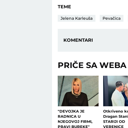
TEME
Jelena Karleuša
Pevačica
KOMENTARI
PRIČE SA WEBA
"DEVOJKA JE
Otkriveno ko
RADNICA U
Dragan Stan
NJEGOVOJ FIRMI,
STARIJI OD
PRAVI BUREKE"
VERENICE