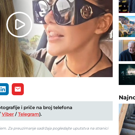
Play
Video
Najn
ografije i priče na broj telefona
/
Viber
/
Telegram
).
jem. Za preuzimanje sadržaja pogledajte uputstva na stranici