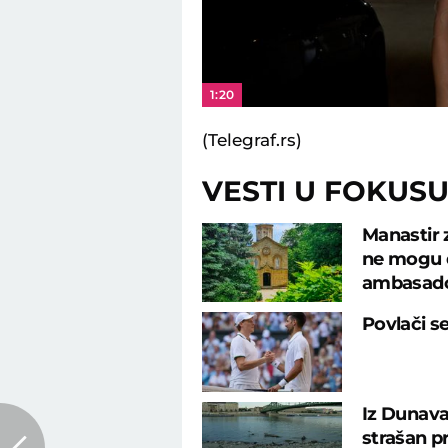
1:20
(Telegraf.rs)
VESTI U FOKUS
Manastir 
ne mogu d
ambasad
Povlači s
Iz Dunava
strašan p