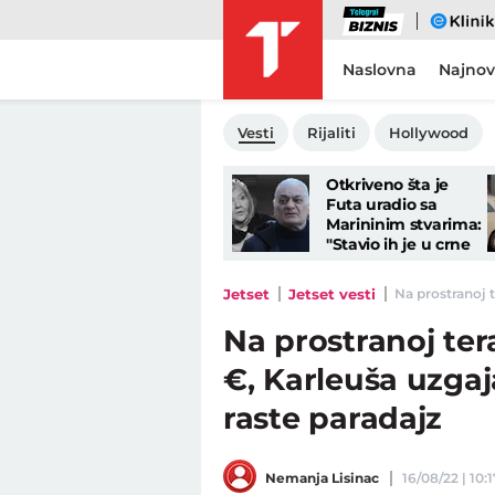
Biznis
eKlinika
Naslovna
Najnov
Vesti
Rijaliti
Hollywood
Otkriveno šta je
Futa uradio sa
Marininim stvarima:
"Stavio ih je u crne
kese, a onda..."
Jetset
Jetset vesti
Na prostranoj t
Na prostranoj tera
€, Karleuša uzgaj
raste paradajz
Nemanja Lisinac
16/08/22 | 10:1