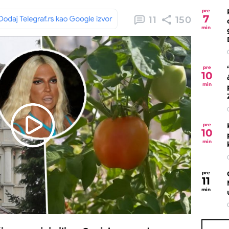
pre
7
11
150
min
pre
10
min
pre
10
Play
min
Video
pre
11
min