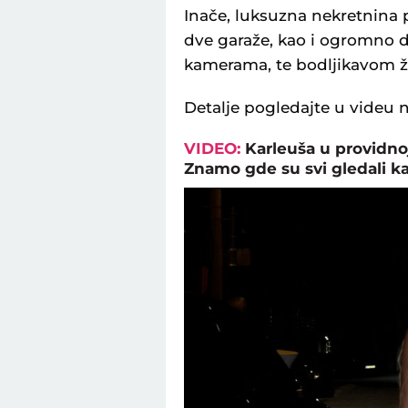
Inače, luksuzna nekretnina p
dve garaže, kao i ogromno d
kamerama, te bodljikavom 
Detalje pogledajte u videu 
VIDEO:
Karleuša u providnoj
Znamo gde su svi gledali ka