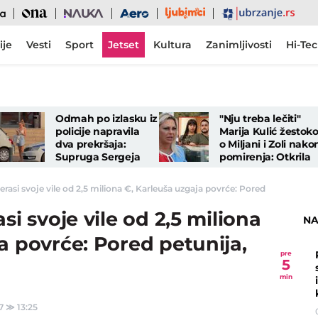
Ljubimci
Ona
Nauka
Aero
Ubrzanje
ije
Vesti
Sport
Jetset
Kultura
Zanimljivosti
Hi-Te
Odmah po izlasku iz
"Nju treba lečiti"
policije napravila
Marija Kulić žestok
dva prekršaja:
o Miljani i Zoli nako
Supruga Sergeja
pomirenja: Otkrila
Trifunovića
sve o njihovom
usnimljena u novom
odnosu
erasi svoje vile od 2,5 miliona €, Karleuša uzgaja povrće: Pored petunija, ras
prestupu
si svoje vile od 2,5 miliona
NA
a povrće: Pored petunija,
pre
5
min
7
≫
13:25