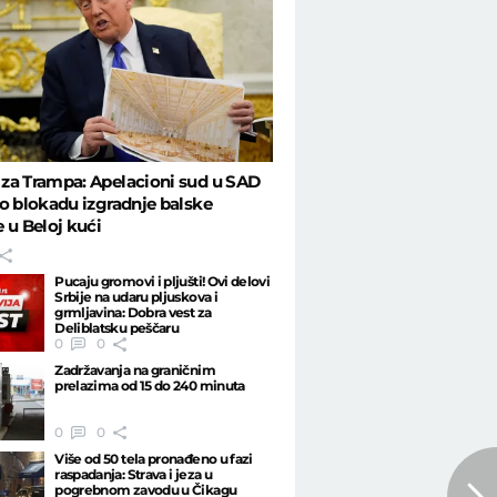
za Trampa: Apelacioni sud u SAD
o blokadu izgradnje balske
 u Beloj kući
Pucaju gromovi i pljušti! Ovi delovi
Srbije na udaru pljuskova i
grmljavina: Dobra vest za
Deliblatsku peščaru
0
0
Zadržavanja na graničnim
prelazima od 15 do 240 minuta
0
0
Više od 50 tela pronađeno u fazi
raspadanja: Strava i jeza u
pogrebnom zavodu u Čikagu