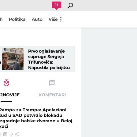
11
ch
Politika
Auto
Više
Prvo oglašavanje
o
supruge Sergeja
n
Trifunovića:
Napustila policijsku
stanicu bez njega,
pa otkrila šta se
te paradajz - Telegraf.rs
dešava
JNOVIJE
KOMENTARI
Rampa za Trampa: Apelacioni
sud u SAD potvrdio blokadu
izgradnje balske dvorane u Beloj
kući
0
0