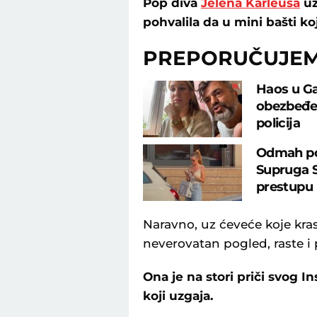
Pop diva
Jelena Karleuša
už
pohvalila da u mini bašti k
PREPORUČUJE
Haos u Gal
obezbeđen
policija
Odmah po i
Supruga S
prestupu
Naravno, uz ćeveće koje kras
neverovatan pogled, raste i 
Ona je na stori priči svog 
koji uzgaja.