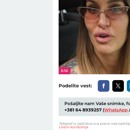
5:10
Podelite vest:
Pošaljite nam Vaše snimke, fot
+381 64 8939257
(
WhatsApp
Telegraf.rs zadržava sva prava nad sadrža
Uslovi korišćenja
.