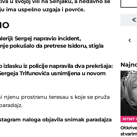
iva u svojoj vili na Senjaku, a nedavno se
oju ima uspešno uzgaja i povrće.
MO
26
o
C
eriji: Sergej napravio incident,
Priština
je pokušalo da pretrese Isidoru, stigla
Najn
zlasku iz policije napravila dva prekršaja:
ergeja Trifunovića usnimljena u novom
i njenu prostranu teresau s koje se pruža
paradajz.
Instagram naloga objavila snimak paradajza
JETSET 
Otkrive
stvarima