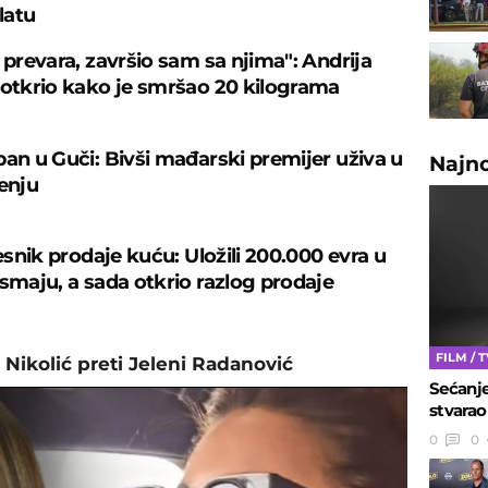
latu
 prevara, završio sam sa njima": Andrija
 otkrio kako je smršao 20 kilograma
ban u Guči: Bivši mađarski premijer uživa u
Najn
čenju
česnik prodaje kuću: Uložili 200.000 evra u
osmaju, a sada otkrio razlog prodaje
FILM / 
 Nikolić preti Jeleni Radanović
Sećanje
stvarao
0
0