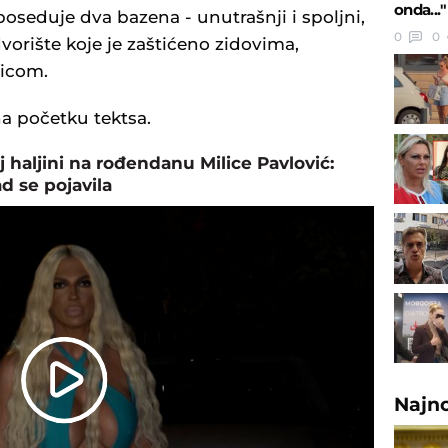
onda..."
oseduje dva bazena - unutrašnji i spoljni,
0
0
vorište koje je zaštićeno zidovima,
žicom.
na početku tektsa.
 haljini na rođendanu Milice Pavlović:
d se pojavila
Play
Najn
Video