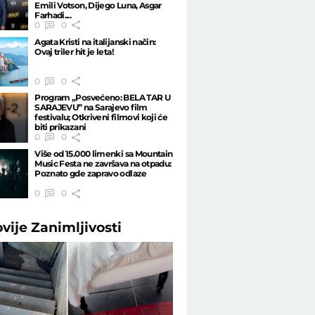
Emili Votson, Dijego Luna, Asgar
Farhadi....
0
0
Agata Kristi na italijanski način:
Ovaj triler hit je leta!
0
0
Program „Posvećeno: BELA TAR U
SARAJEVU” na Sarajevo film
festivalu; Otkriveni filmovi koji će
biti prikazani
0
0
Više od 15.000 limenki sa Mountain
Music Festa ne završava na otpadu:
Poznato gde zapravo odlaze
0
0
ovije
Zanimljivosti