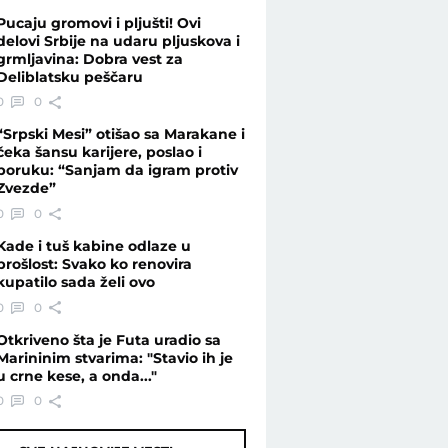
Pucaju gromovi i pljušti! Ovi
delovi Srbije na udaru pljuskova i
grmljavina: Dobra vest za
Deliblatsku peščaru
0
0
“Srpski Mesi” otišao sa Marakane i
čeka šansu karijere, poslao i
poruku: “Sanjam da igram protiv
Zvezde”
0
0
Kade i tuš kabine odlaze u
prošlost: Svako ko renovira
kupatilo sada želi ovo
0
0
Otkriveno šta je Futa uradio sa
Marininim stvarima: "Stavio ih je
u crne kese, a onda..."
0
0