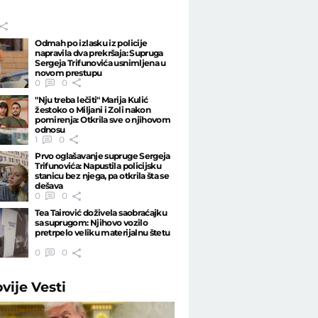
Odmah po izlasku iz policije
napravila dva prekršaja: Supruga
Sergeja Trifunovića usnimljena u
novom prestupu
0
0
"Nju treba lečiti" Marija Kulić
žestoko o Miljani i Zoli nakon
pomirenja: Otkrila sve o njihovom
odnosu
1
0
Prvo oglašavanje supruge Sergeja
Trifunovića: Napustila policijsku
stanicu bez njega, pa otkrila šta se
dešava
0
0
Tea Tairović doživela saobraćajku
sa suprugom: Njihovo vozilo
pretrpelo veliku materijalnu štetu
0
0
ovije
Vesti