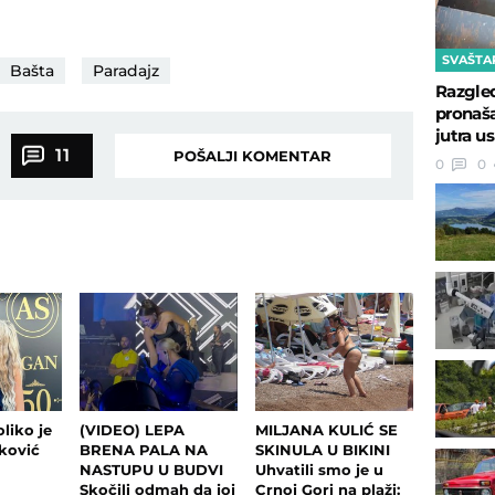
SVAŠTA
Bašta
Paradajz
Razgled
pronaša
jutra us
11
POŠALJI KOMENTAR
0
0
liko je
(VIDEO) LEPA
MILJANA KULIĆ SE
ković
BRENA PALA NA
SKINULA U BIKINI
NASTUPU U BUDVI
Uhvatili smo je u
Skočili odmah da joj
Crnoj Gori na plaži: