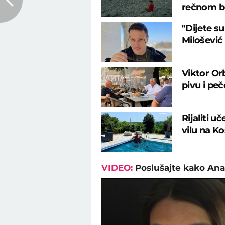
rečnom b
"Dijete su
Milošević
Viktor Or
pivu i pe
Rijaliti u
vilu na K
VIDEO:
Poslušajte kako Ana