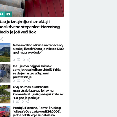
RA
ao je iznajmljeni smeštaj i
o skrivene stepenice: Narednog
ledio je još veći šok
Neverovatno otkriće na zabačenoj
alpskoj livadi: "Stara je više od 1.100
godina, pravo čudo"
0
0
Da li je ovo najgori snimak
zemljotresa koji ste videli? Priča
se da je nastao u Japanu i
prestrašan je
0
0
Ovaj snimak s Jadranske
magistrale izazvao je lavinu
komentara! Ljudi gledaju i krste se:
"Pa gde je policija"
1
0
Prodaju Porsche, Ferrari i ruskog
"uljeza": Ova Lada vredi 26.000€,
jedna od 36 koje su ostale na