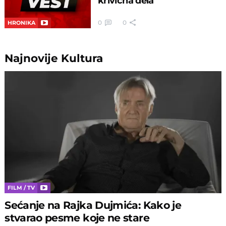
krivična dela
0
0
HRONIKA
Najnovije
Kultura
FILM / TV
Sećanje na Rajka Dujmića: Kako je
stvarao pesme koje ne stare