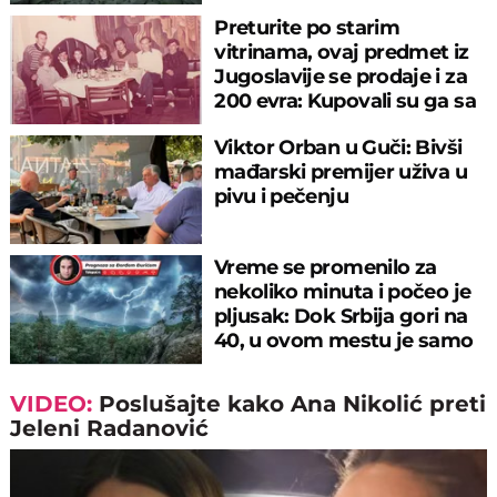
rečnom blatu
Preturite po starim
vitrinama, ovaj predmet iz
Jugoslavije se prodaje i za
200 evra: Kupovali su ga sa
sitniš
Viktor Orban u Guči: Bivši
mađarski premijer uživa u
pivu i pečenju
Vreme se promenilo za
nekoliko minuta i počeo je
pljusak: Dok Srbija gori na
40, u ovom mestu je samo
17°C
VIDEO:
Poslušajte kako Ana Nikolić preti
Jeleni Radanović