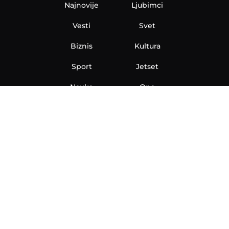
Najnovije
Ljubimci
Vesti
Svet
Biznis
Kultura
Sport
Jetset
Nauka
Ona
Aero
Zanimljivosti
eKlinika
Hi-Tech
Auto
Plantbased
Ubrzanje
Telegraf TV