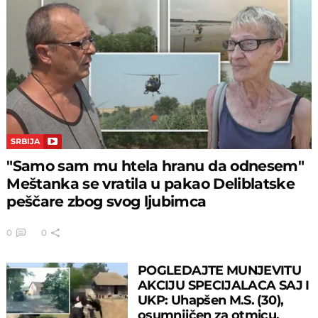
SRBIJA
"Samo sam mu htela hranu da odnesem"
Meštanka se vratila u pakao Deliblatske
peščare zbog svog ljubimca
0
0
POGLEDAJTE MUNJEVITU
AKCIJU SPECIJALACA SAJ I
UKP: Uhapšen M.S. (30),
osumnjičen za otmicu,