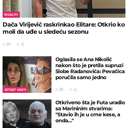
RIJALITI
Dača Virijević raskrinkao Elitare: Otkrio ko
moli da uđe u sledeću sezonu
0
0
Oglasila se Ana Nikolić
nakon što je pretila supruzi
Slobe Radanovića: Pevačica
poručila samo jedno
0
0
JETSET VESTI
Otkriveno šta je Futa uradio
sa Marininim stvarima:
"Stavio ih je u crne kese, a
onda..."