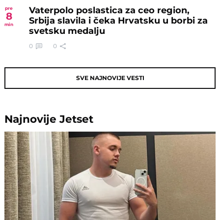
Vaterpolo poslastica za ceo region,
pre
8
Srbija slavila i čeka Hrvatsku u borbi za
min
svetsku medalju
0
0
SVE NAJNOVIJE VESTI
Najnovije
Jetset