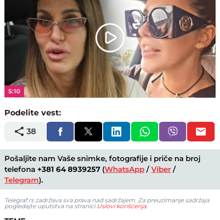
Play
Video
5:10
Podelite vest:
38
Pošaljite nam Vaše snimke, fotografije i priče na broj
telefona
+381 64 8939257
(
WhatsApp
/
Viber
/
Telegram
).
Telegraf.rs zadržava sva prava nad sadržajem. Za preuzimanje sadržaja
pogledajte uputstva na stranici
Uslovi korišćenja
.