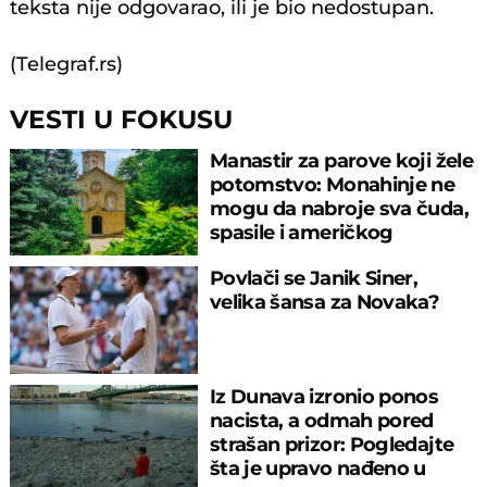
teksta nije odgovarao, ili je bio nedostupan.
(Telegraf.rs)
VESTI U FOKUSU
Manastir za parove koji žele
potomstvo: Monahinje ne
mogu da nabroje sva čuda,
spasile i američkog
ambasadora
Povlači se Janik Siner,
velika šansa za Novaka?
Iz Dunava izronio ponos
nacista, a odmah pored
strašan prizor: Pogledajte
šta je upravo nađeno u