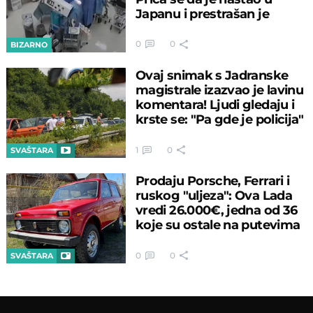
Japanu i prestrašan je
0
0
BIZARNO
Ovaj snimak s Jadranske
magistrale izazvao je lavinu
komentara! Ljudi gledaju i
krste se: "Pa gde je policija"
1
0
SVAŠTARA
Prodaju Porsche, Ferrari i
ruskog "uljeza": Ova Lada
vredi 26.000€, jedna od 36
koje su ostale na putevima
0
0
SVAŠTARA