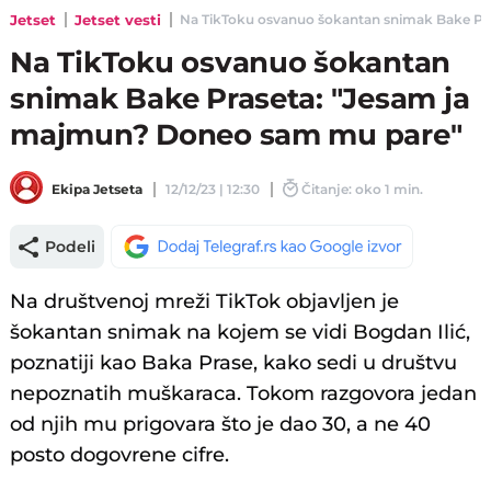
Jetset
Jetset vesti
Na TikToku osvanuo šokantan snimak Bake Pra
Na TikToku osvanuo šokantan
snimak Bake Praseta: "Jesam ja
majmun? Doneo sam mu pare"
Ekipa Jetseta
12/12/23 | 12:30
Čitanje: oko 1 min.
Podeli
Na društvenoj mreži TikTok objavljen je
šokantan snimak na kojem se vidi Bogdan Ilić,
poznatiji kao Baka Prase, kako sedi u društvu
nepoznatih muškaraca. Tokom razgovora jedan
od njih mu prigovara što je dao 30, a ne 40
posto dogovrene cifre.