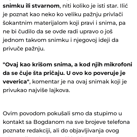
snimku ili stvarnom
, niti koliko je isti star. Ilić
je poznat kao neko ko veliku pažnju privlači
šokantnim materijalom koji pravi i snima, pa
ne bi čudilo da se ovde radi upravo o još
jednom takvom snimku i njegovoj ideji da
privuče pažnju.
"Ovaj kao krišom snima, a kod njih mikrofoni
da se čuje šta pričaju. U ovo ko poveruje je
veverica"
, komentar je na ovaj snimak koji je
privukao najviše lajkova.
@klinavc0
#fyp
#bakaprase
#foryou
♬ original
Ovim povodom pokušali smo da stupimo u
sound - keham
kontakt sa Bogdanom na sve brojeve telefona
poznate redakciji, ali do objavljivanja ovog