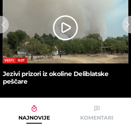
VESTI
0:27
Jezivi prizori iz okoline Deliblatske
peščare
NAJNOVIJE
KOMENTARI