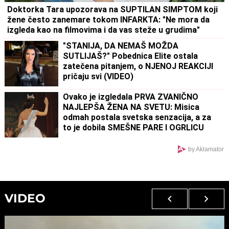
Doktorka Tara upozorava na SUPTILAN SIMPTOM koji
žene često zanemare tokom INFARKTA: "Ne mora da
izgleda kao na filmovima i da vas steže u grudima"
"STANIJA, DA NEMAŠ MOŽDA
SUTLIJAŠ?" Pobednica Elite ostala
zatečena pitanjem, o NJENOJ REAKCIJI
pričaju svi (VIDEO)
Ovako je izgledala PRVA ZVANIČNO
NAJLEPŠA ŽENA NA SVETU: Misica
odmah postala svetska senzacija, a za
to je dobila SMEŠNE PARE I OGRLICU
by Aklamator
VIDEO