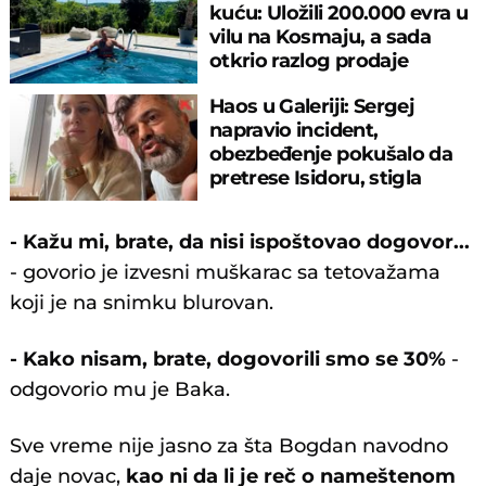
kuću: Uložili 200.000 evra u
vilu na Kosmaju, a sada
otkrio razlog prodaje
Haos u Galeriji: Sergej
napravio incident,
obezbeđenje pokušalo da
pretrese Isidoru, stigla
policija
- Kažu mi, brate, da nisi ispoštovao dogovor...
- govorio je izvesni muškarac sa tetovažama
koji je na snimku blurovan.
- Kako nisam, brate, dogovorili smo se 30%
-
odgovorio mu je Baka.
Sve vreme nije jasno za šta Bogdan navodno
daje novac,
kao ni da li je reč o nameštenom