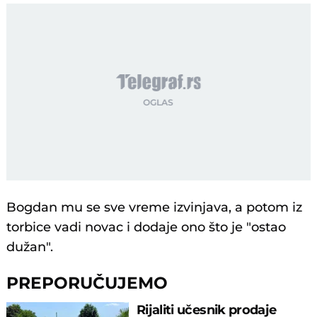
Bogdan mu se sve vreme izvinjava, a potom iz
torbice vadi novac i dodaje ono što je "ostao
dužan".
PREPORUČUJEMO
Rijaliti učesnik prodaje