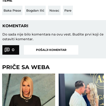
TEME
Baka Prase
Bogdan Ilić
Novac
Pare
KOMENTARI
Do sada nije bilo komentara na ovu vest.
Budite prvi koji će
ostaviti komentar.
0
POŠALJI KOMENTAR
PRIČE SA WEBA