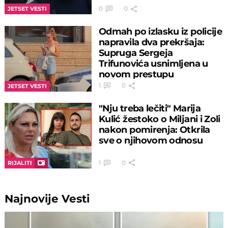
0
0
JETSET VESTI
Odmah po izlasku iz policije
napravila dva prekršaja:
Supruga Sergeja
Trifunovića usnimljena u
novom prestupu
1
0
JETSET VESTI
"Nju treba lečiti" Marija
Kulić žestoko o Miljani i Zoli
nakon pomirenja: Otkrila
sve o njihovom odnosu
1
0
RIJALITI
Najnovije
Vesti