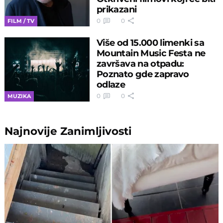
prikazani
0
0
FILM / TV
Više od 15.000 limenki sa
Mountain Music Festa ne
završava na otpadu:
Poznato gde zapravo
odlaze
0
0
MUZIKA
Najnovije
Zanimljivosti