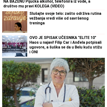
NA BAZENU Pijucka alkohol, telefonira iz vode, a
društvo mu pravi KOLEGA (VIDEO)
Slušajte svoje telo: zašto održiva rutina
vežbanja vredi više od savršenog
treninga
OVO JE SPISAK UČESNIKA "ELITE 10"
Haos u najavi! Filip Car i Anđela potpisali
ugovore, a šuška se da u Belu kuću stižu
i ONI