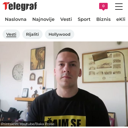
0
Naslovna
Najnovije
Vesti
Sport
Biznis
eKli
Vesti
Rijaliti
Hollywood
Printskrin: Youtube/Baka Prase