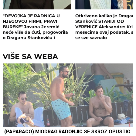
"DEVOJKA JE RADNICA U
Otkriveno koliko je Dragan
NJEGOVOJ FIRMI, PRAVI
Stanković STARIJI OD
BUREKE" Jovana Jeremić
VERENICE Aleksandre: Krili
neće više da ćuti, progovorila
mesecima ovaj podatak, s
o Draganu Stankoviću i
se sve saznalo
veridbi: "Poklanjam mu titulu
bivšeg dečka JJ"
VIŠE SA WEBA
(PAPARACO) MIODRAG RADONJIĆ SE SKROZ OPUSTIO