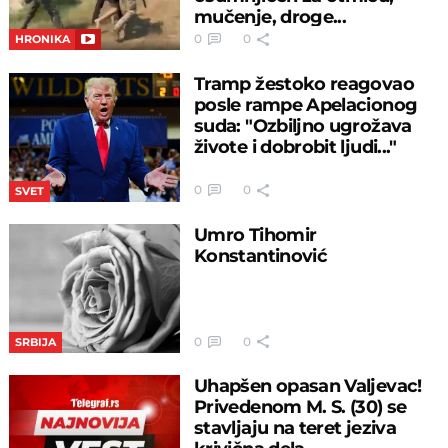
mučenje, droge...
0
0
HRONIKA
Tramp žestoko reagovao
posle rampe Apelacionog
suda: "Ozbiljno ugrožava
živote i dobrobit ljudi..."
0
0
SVET
Umro Tihomir
Konstantinović
0
0
SRBIJA
Uhapšen opasan Valjevac!
Privedenom M. S. (30) se
stavljaju na teret jeziva