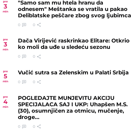
"Samo sam mu htela hranu da
pre
3
odnesem" Meštanka se vratila u pakao
min
Deliblatske peščare zbog svog ljubimca
0
0
Dača Virijević raskrinkao Elitare: Otkrio
pre
3
ko moli da uđe u sledeću sezonu
min
0
0
Vučić sutra sa Zelenskim u Palati Srbija
pre
5
0
0
min
POGLEDAJTE MUNJEVITU AKCIJU
pre
4
SPECIJALACA SAJ I UKP: Uhapšen M.S.
min
(30), osumnjičen za otmicu, mučenje,
droge...
0
0