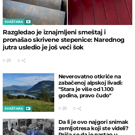
SVAŠTARA
Razgledao je iznajmljeni smeštaj i
pronašao skrivene stepenice: Narednog
jutra usledio je još veći šok
0
0
Neverovatno otkriće na
zabačenoj alpskoj livadi:
"Stara je više od 1.100
godina, pravo čudo"
0
0
SVAŠTARA
Da li je ovo najgori snimak
zemljotresa koji ste videli?
Priča se da je nastao u