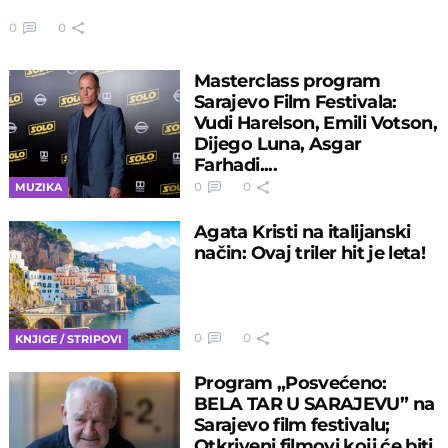
0
0
Masterclass program
Sarajevo Film Festivala:
Vudi Harelson, Emili Votson,
Dijego Luna, Asgar
Farhadi....
0
0
MUZIKA
Agata Kristi na italijanski
način: Ovaj triler hit je leta!
0
0
KNJIGE / STRIPOVI
Program „Posvećeno:
BELA TAR U SARAJEVU” na
Sarajevo film festivalu;
Otkriveni filmovi koji će biti