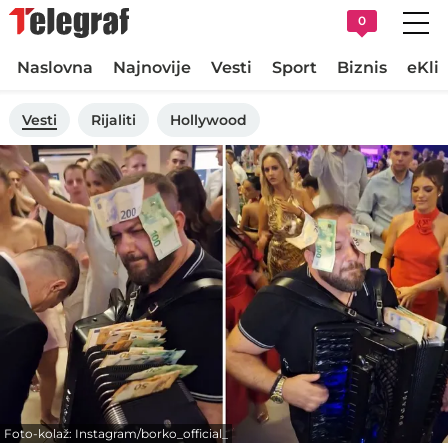
0
Naslovna
Najnovije
Vesti
Sport
Biznis
eKli
Vesti
Rijaliti
Hollywood
Foto-kolaž: Instagram/borko_official_