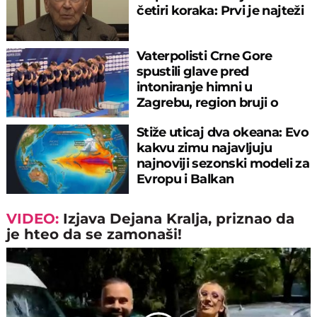
četiri koraka: Prvi je najteži
Vaterpolisti Crne Gore
spustili glave pred
intoniranje himni u
Zagrebu, region bruji o
velikom propustu
Stiže uticaj dva okeana: Evo
kakvu zimu najavljuju
najnoviji sezonski modeli za
Evropu i Balkan
VIDEO:
Izjava Dejana Kralja, priznao da
je hteo da se zamonaši!