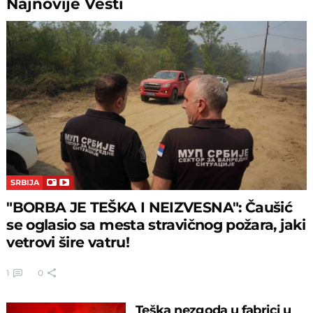
Najnovije
Vesti
SRBIJA
"BORBA JE TEŠKA I NEIZVESNA": Čaušić
se oglasio sa mesta stravičnog požara, jaki
vetrovi šire vatru!
1
0
Teška nezgoda u fabrici u