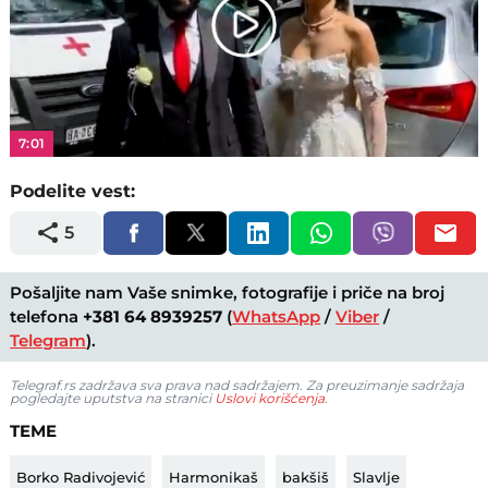
Play
Video
7:01
Podelite vest:
5
Pošaljite nam Vaše snimke, fotografije i priče na broj
telefona
+381 64 8939257
(
WhatsApp
/
Viber
/
Telegram
).
Telegraf.rs zadržava sva prava nad sadržajem. Za preuzimanje sadržaja
pogledajte uputstva na stranici
Uslovi korišćenja
.
TEME
Borko Radivojević
Harmonikaš
bakšiš
Slavlje