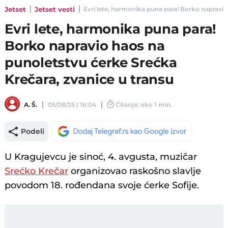
Jetset
Jetset vesti
Evri lete, harmonika puna para! Borko napravio 
Evri lete, harmonika puna para!
Borko napravio haos na
punoletstvu ćerke Srećka
Krečara, zvanice u transu
A. Š.
05/08/25 | 16:04
Čitanje: oko 1 min.
Podeli
U Kragujevcu je sinoć, 4. avgusta, muzičar
Srećko Krečar
organizovao raskošno slavlje
povodom 18. rođendana svoje ćerke Sofije.