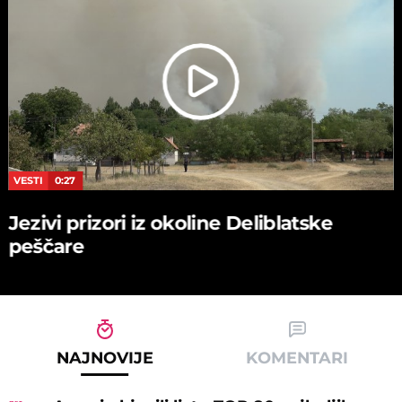
VESTI
0:27
Jezivi prizori iz okoline Deliblatske
peščare
NAJNOVIJE
KOMENTARI