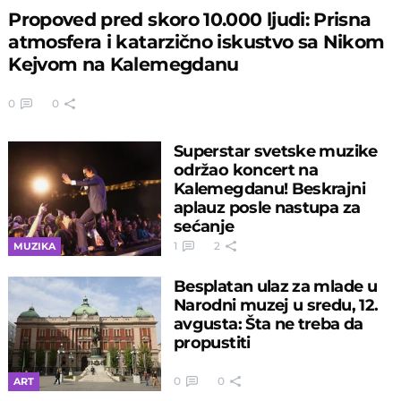
Propoved pred skoro 10.000 ljudi: Prisna
atmosfera i katarzično iskustvo sa Nikom
Kejvom na Kalemegdanu
0
0
Superstar svetske muzike
održao koncert na
Kalemegdanu! Beskrajni
aplauz posle nastupa za
sećanje
1
2
MUZIKA
Besplatan ulaz za mlade u
Narodni muzej u sredu, 12.
avgusta: Šta ne treba da
propustiti
0
0
ART