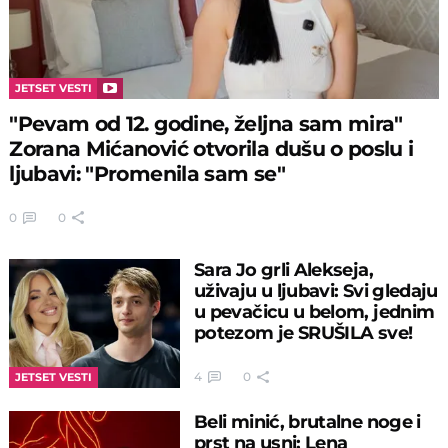
JETSET VESTI
"Pevam od 12. godine, željna sam mira"
Zorana Mićanović otvorila dušu o poslu i
ljubavi: "Promenila sam se"
0
0
Sara Jo grli Alekseja,
uživaju u ljubavi: Svi gledaju
u pevačicu u belom, jednim
potezom je SRUŠILA sve!
4
0
JETSET VESTI
Beli minić, brutalne noge i
prst na usni: Lena