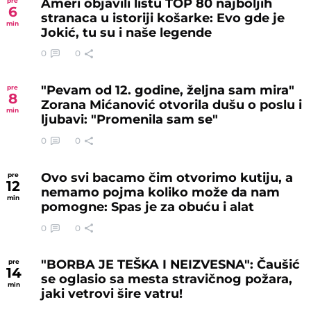
Ameri objavili listu TOP 80 najboljih
pre
6
stranaca u istoriji košarke: Evo gde je
min
Jokić, tu su i naše legende
0
0
"Pevam od 12. godine, željna sam mira"
pre
8
Zorana Mićanović otvorila dušu o poslu i
min
ljubavi: "Promenila sam se"
0
0
Ovo svi bacamo čim otvorimo kutiju, a
pre
12
nemamo pojma koliko može da nam
min
pomogne: Spas je za obuću i alat
0
0
"BORBA JE TEŠKA I NEIZVESNA": Čaušić
pre
14
se oglasio sa mesta stravičnog požara,
min
jaki vetrovi šire vatru!