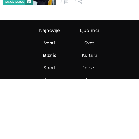
2
1
SVAŠTARA
Najnovije
Ljubimci
Vesti
Svet
Biznis
Kultura
Sport
Jetset
Nauka
Ona
Aero
Zanimljivosti
eKlinika
Hi-Tech
Auto
Plantbased
Ubrzanje
Telegraf TV