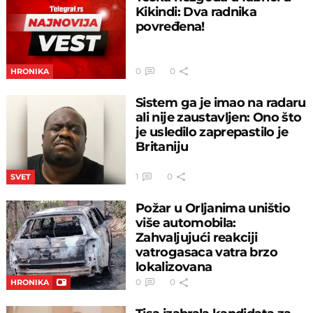
Kikindi: Dva radnika
povređena!
0
0
HRONIKA
Sistem ga je imao na radaru
ali nije zaustavljen: Ono što
je usledilo zaprepastilo je
Britaniju
1
0
SVET
Požar u Orljanima uništio
više automobila:
Zahvaljujući reakciji
vatrogasaca vatra brzo
lokalizovana
0
0
HRONIKA