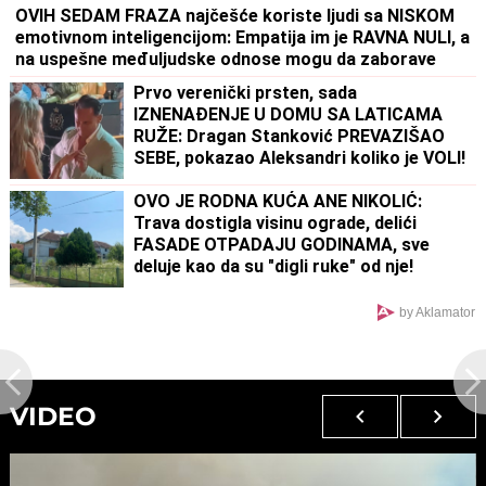
OVIH SEDAM FRAZA najčešće koriste ljudi sa NISKOM
emotivnom inteligencijom: Empatija im je RAVNA NULI, a
na uspešne međuljudske odnose mogu da zaborave
Prvo verenički prsten, sada
IZNENAĐENJE U DOMU SA LATICAMA
RUŽE: Dragan Stanković PREVAZIŠAO
SEBE, pokazao Aleksandri koliko je VOLI!
(FOTO)
OVO JE RODNA KUĆA ANE NIKOLIĆ:
Trava dostigla visinu ograde, delići
FASADE OTPADAJU GODINAMA, sve
deluje kao da su "digli ruke" od nje!
(FOTO)
by Aklamator
VIDEO