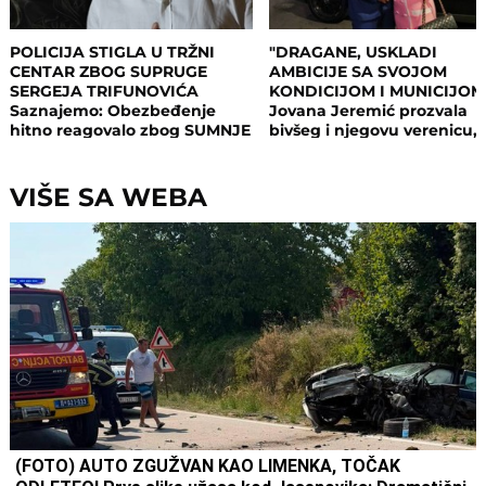
POLICIJA STIGLA U TRŽNI
"DRAGANE, USKLADI
CENTAR ZBOG SUPRUGE
AMBICIJE SA SVOJOM
SERGEJA TRIFUNOVIĆA
KONDICIJOM I MUNICIJOM
Saznajemo: Obezbeđenje
Jovana Jeremić prozvala
hitno reagovalo zbog SUMNJE
bivšeg i njegovu verenicu, 
NA KRAĐU, pa joj pisali
on poručuje šta mu je JED
krivičnu prijavu
VAŽNO: "U tome je istina"
VIŠE SA WEBA
(FOTO) AUTO ZGUŽVAN KAO LIMENKA, TOČAK