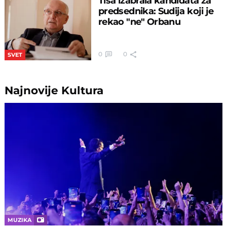
Tisa izabrala kandidata za
predsednika: Sudija koji je
rekao "ne" Orbanu
0
0
SVET
Najnovije
Kultura
MUZIKA