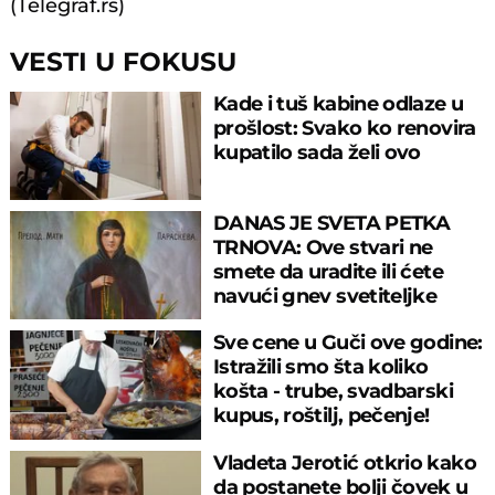
(Telegraf.rs)
VESTI U FOKUSU
Kade i tuš kabine odlaze u
prošlost: Svako ko renovira
kupatilo sada želi ovo
DANAS JE SVETA PETKA
TRNOVA: Ove stvari ne
smete da uradite ili ćete
navući gnev svetiteljke
Sve cene u Guči ove godine:
Istražili smo šta koliko
košta - trube, svadbarski
kupus, roštilj, pečenje!
Vladeta Jerotić otkrio kako
da postanete bolji čovek u