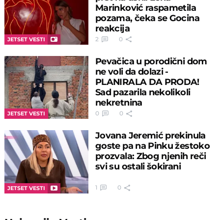
Marinković raspametila
pozama, čeka se Gocina
reakcija
2
0
JETSET VESTI
Pevačica u porodični dom
ne voli da dolazi -
PLANIRALA DA PRODA!
Sad pazarila nekolikoli
nekretnina
0
0
JETSET VESTI
Jovana Jeremić prekinula
goste pa na Pinku žestoko
prozvala: Zbog njenih reči
svi su ostali šokirani
1
0
JETSET VESTI