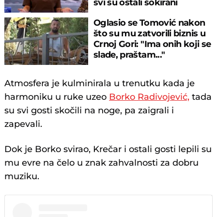
svi su ostali šokirani
Oglasio se Tomović nakon
što su mu zatvorili biznis u
Crnoj Gori: "Ima onih koji se
slade, praštam..."
Atmosfera je kulminirala u trenutku kada je
harmoniku u ruke uzeo
Borko Radivojević,
tada
su svi gosti skočili na noge, pa zaigrali i
zapevali.
Dok je Borko svirao, Krečar i ostali gosti lepili su
mu evre na čelo u znak zahvalnosti za dobru
muziku.