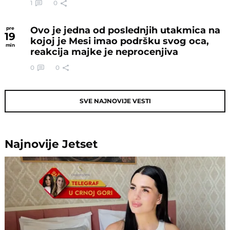
1
0
Ovo je jedna od poslednjih utakmica na
pre
19
kojoj je Mesi imao podršku svog oca,
min
reakcija majke je neprocenjiva
0
0
SVE NAJNOVIJE VESTI
Najnovije
Jetset