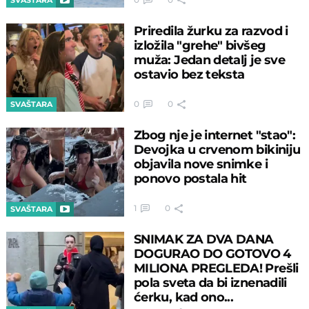
SVAŠTARA
Priredila žurku za razvod i
izložila "grehe" bivšeg
muža: Jedan detalj je sve
ostavio bez teksta
0
0
SVAŠTARA
Zbog nje je internet "stao":
Devojka u crvenom bikiniju
objavila nove snimke i
ponovo postala hit
1
0
SVAŠTARA
SNIMAK ZA DVA DANA
DOGURAO DO GOTOVO 4
MILIONA PREGLEDA! Prešli
pola sveta da bi iznenadili
ćerku, kad ono...