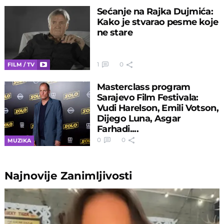
Sećanje na Rajka Dujmića:
Kako je stvarao pesme koje
ne stare
1
0
FILM / TV
Masterclass program
Sarajevo Film Festivala:
Vudi Harelson, Emili Votson,
Dijego Luna, Asgar
Farhadi....
0
0
MUZIKA
Najnovije
Zanimljivosti