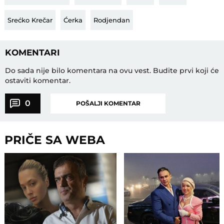
Srećko Krečar
Ćerka
Rodjendan
KOMENTARI
Do sada nije bilo komentara na ovu vest.
Budite prvi koji će
ostaviti komentar.
0
POŠALJI KOMENTAR
PRIČE SA WEBA