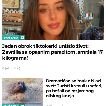
SVAŠTARA
Jedan obrok tiktokerki uništio život:
Završila sa opasnim parazitom, smršala 17
kilograma!
0
0
Dramatičan snimak obilazi
svet: Turisti krenuli u safari,
pa bežali od razjarenog
nilskog konja
0
0