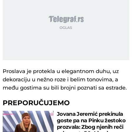
Proslava je protekla u elegantnom duhu, uz
dekoraciju u nežno roze i belim tonovima, a
među gostima su bili brojni poznati sa estrade.
PREPORUČUJEMO
Jovana Jeremić prekinula
goste pa na Pinku žestoko
prozvala: Zbog njenih reči