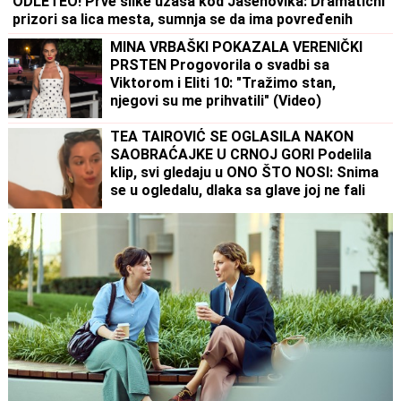
ODLETEO! Prve slike užasa kod Jasenovika: Dramatični
prizori sa lica mesta, sumnja se da ima povređenih
MINA VRBAŠKI POKAZALA VERENIČKI
PRSTEN Progovorila o svadbi sa
Viktorom i Eliti 10: "Tražimo stan,
njegovi su me prihvatili" (Video)
TEA TAIROVIĆ SE OGLASILA NAKON
SAOBRAĆAJKE U CRNOJ GORI Podelila
klip, svi gledaju u ONO ŠTO NOSI: Snima
se u ogledalu, dlaka sa glave joj ne fali