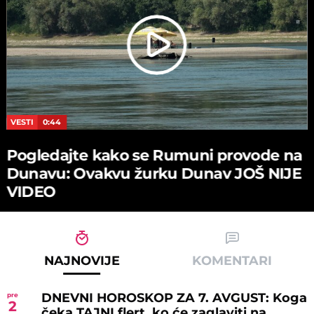
VESTI
0:44
Pogledajte kako se Rumuni provode na
Dunavu: Ovakvu žurku Dunav JOŠ NIJE
VIDEO
NAJNOVIJE
KOMENTARI
DNEVNI HOROSKOP ZA 7. AVGUST: Koga
pre
2
čeka TAJNI flert, ko će zaglaviti na