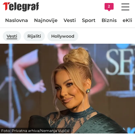
2
Naslovna
Najnovije
Vesti
Sport
Biznis
eKli
Vesti
Rijaliti
Hollywood
Foto: Privatna arhiva/Nemanja Vujičić