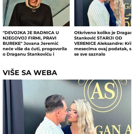
"DEVOJKA JE RADNICA U
Otkriveno koliko je Dragan
NJEGOVOJ FIRMI, PRAVI
Stanković STARIJI OD
BUREKE" Jovana Jeremić
VERENICE Aleksandre: Krili
neće više da ćuti, progovorila
mesecima ovaj podatak, s
o Draganu Stankoviću i
se sve saznalo
veridbi: "Poklanjam mu titulu
bivšeg dečka JJ"
VIŠE SA WEBA