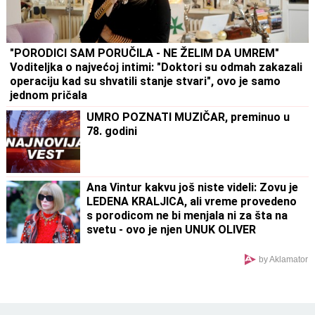
"PORODICI SAM PORUČILA - NE ŽELIM DA UMREM"
Voditeljka o najvećoj intimi: "Doktori su odmah zakazali
operaciju kad su shvatili stanje stvari", ovo je samo
jednom pričala
UMRO POZNATI MUZIČAR, preminuo u
78. godini
Ana Vintur kakvu još niste videli: Zovu je
LEDENA KRALJICA, ali vreme provedeno
s porodicom ne bi menjala ni za šta na
svetu - ovo je njen UNUK OLIVER
by Aklamator