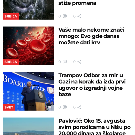
stiže promena
0
0
SRBIJA
Vaše malo nekome znači
mnogo: Evo gde danas
možete dati krv
0
0
SRBIJA
Trampov Odbor za mir u
Gazi na korak da izda prvi
ugovor o izgradnji vojne
baze
0
0
SVET
Pavlović: Oko 15. avgusta
svim porodicama u Nišu po
20.000 dinara za školarce