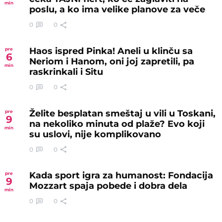
min
poslu, a ko ima velike planove za veče
0
0
Haos ispred Pinka! Aneli u klinču sa
pre
6
Neriom i Hanom, oni joj zapretili, pa
min
raskrinkali i Situ
0
0
Želite besplatan smeštaj u vili u Toskani,
pre
9
na nekoliko minuta od plaže? Evo koji
min
su uslovi, nije komplikovano
0
0
Kada sport igra za humanost: Fondacija
pre
9
Mozzart spaja pobede i dobra dela
min
0
0