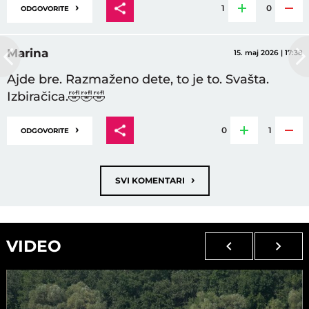
›
1
0
ODGOVORITE
Marina
15. maj 2026 | 17:38
Ajde bre. Razmaženo dete, to je to. Svašta.
Izbiračica.🤣🤣🤣
›
0
1
ODGOVORITE
›
SVI KOMENTARI
VIDEO