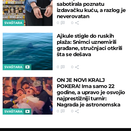
sabotirala poznatu
izdavačku kuću, a razlog je
neverovatan
0
0
SVAŠTARA
Ajkule stigle do ruskih
plaža: Snimci uznemirili
građane, stručnjaci otkrili
šta se dešava
0
0
SVAŠTARA
ON JE NOVI KRALJ
POKERA! Ima samo 22
godine, a upravo je osvojio
najprestižniji turnir:
Nagrada je astronomska
0
0
SVAŠTARA