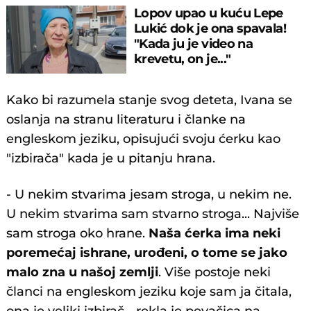
Lopov upao u kuću Lepe
Lukić dok je ona spavala!
"Kada ju je video na
krevetu, on je..."
Kako bi razumela stanje svog deteta, Ivana se
oslanja na stranu literaturu i članke na
engleskom jeziku, opisujući svoju ćerku kao
"izbirača" kada je u pitanju hrana.
- U nekim stvarima jesam stroga, u nekim ne.
U nekim stvarima sam stvarno stroga... Najviše
sam stroga oko hrane.
Naša ćerka ima neki
poremećaj ishrane, urođeni, o tome se jako
malo zna u našoj zemlji
. Više postoje neki
članci na engleskom jeziku koje sam ja čitala,