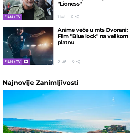
"Lioness"
1
0
FILM / TV
Anime veče u mts Dvorani:
Film "Blue lock" na velikom
platnu
0
0
FILM / TV
Najnovije
Zanimljivosti