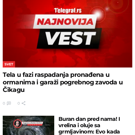
SVET
Tela u fazi raspadanja pronađena u
ormanima i garaži pogrebnog zavoda u
Čikagu
0
0
Buran dan pred nama! I
vrelina i oluje sa
grmljavinom: Evo kada