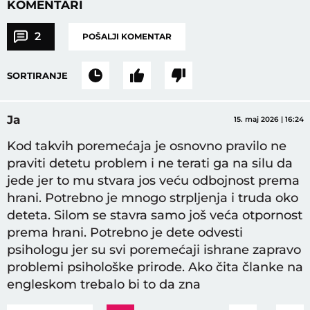
KOMENTARI
2
POŠALJI KOMENTAR
SORTIRANJE
Ja
15. maj 2026 | 16:24
Kod takvih poremećaja je osnovno pravilo ne
praviti detetu problem i ne terati ga na silu da
jede jer to mu stvara jos veću odbojnost prema
hrani. Potrebno je mnogo strpljenja i truda oko
deteta. Silom se stavra samo još veća otpornost
prema hrani. Potrebno je dete odvesti
psihologu jer su svi poremećaji ishrane zapravo
problemi psihološke prirode. Ako čita članke na
engleskom trebalo bi to da zna