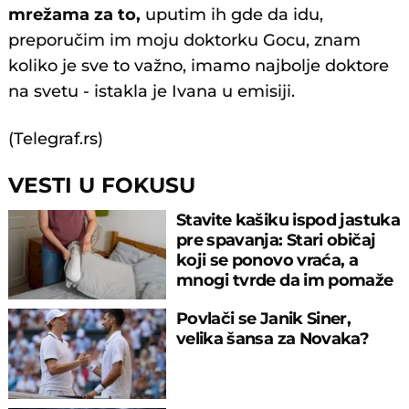
mrežama za to,
uputim ih gde da idu,
preporučim im moju doktorku Gocu, znam
koliko je sve to važno, imamo najbolje doktore
na svetu - istakla je Ivana u emisiji.
(Telegraf.rs)
VESTI U FOKUSU
Stavite kašiku ispod jastuka
pre spavanja: Stari običaj
koji se ponovo vraća, a
mnogi tvrde da im pomaže
Povlači se Janik Siner,
velika šansa za Novaka?