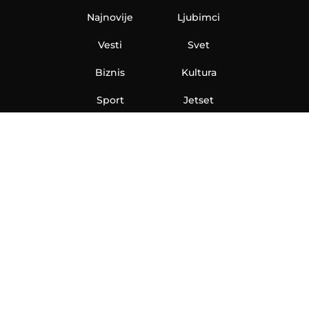
Najnovije
Ljubimci
Vesti
Svet
Biznis
Kultura
Sport
Jetset
Nauka
Ona
Aero
Zanimljivosti
eKlinika
Hi-Tech
Auto
Plantbased
Ubrzanje
Telegraf TV