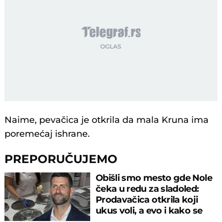
Naime, pevačica je otkrila da mala Kruna ima
poremećaj ishrane.
PREPORUČUJEMO
Obišli smo mesto gde Nole
čeka u redu za sladoled:
Prodavačica otkrila koji
ukus voli, a evo i kako se
ponaša