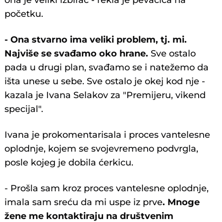
ona je veliki izbirač - rekla je pevačica na
početku.
- Ona stvarno ima veliki problem, tj. mi.
Najviše se svađamo oko hrane.
Sve ostalo
pada u drugi plan, svađamo se i natežemo da
išta unese u sebe. Sve ostalo je okej kod nje -
kazala je Ivana Selakov za "Premijeru, vikend
specijal".
Ivana je prokomentarisala i proces vantelesne
oplodnje, kojem se svojevremeno podvrgla,
posle kojeg je dobila ćerkicu.
- Prošla sam kroz proces vantelesne oplodnje,
imala sam sreću da mi uspe iz prve
. Mnoge
žene me kontaktiraju na društvenim