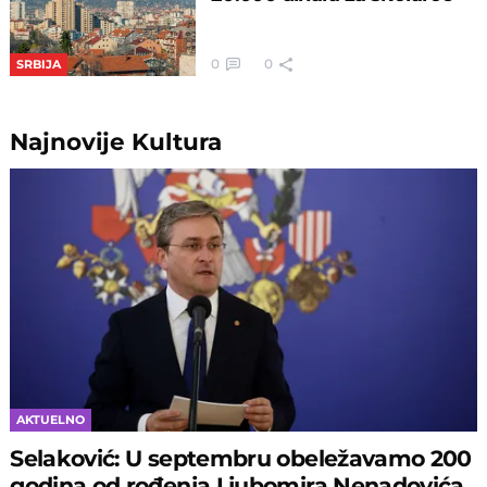
0
0
SRBIJA
Najnovije
Kultura
AKTUELNO
Selaković: U septembru obeležavamo 200
godina od rođenja Ljubomira Nenadovića