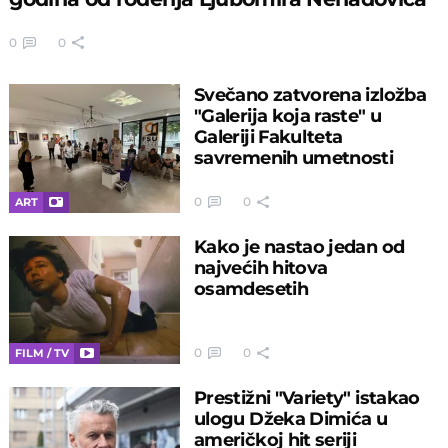
0
0
Svečano zatvorena izložba
"Galerija koja raste" u
Galeriji Fakulteta
savremenih umetnosti
0
0
ART
Kako je nastao jedan od
najvećih hitova
osamdesetih
0
0
FILM / TV
Prestižni "Variety" istakao
ulogu Džeka Dimića u
američkoj hit seriji