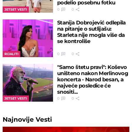
podelio posebnu fotku
0
0
JETSET VESTI
Stanija Dobrojević odlepila
na pitanje o sutlijašu:
Starleta nije mogla više da
se kontroliše
0
0
RIJALITI
"Samo štetu pravi": Koševo
uništeno nakon Merlinovog
koncerta - Narod besan, a
najveće posledice će
snositi...
0
0
JETSET VESTI
Najnovije
Vesti