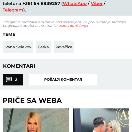
telefona
+381 64 8939257
(
WhatsApp
/
Viber
/
Telegram
).
Telegraf.rs zadržava sva prava nad sadržajem. Za preuzimanje sadržaja
pogledajte uputstva na stranici
Uslovi korišćenja
.
TEME
Ivana Selakov
Ćerka
Pevačica
KOMENTARI
2
POŠALJI KOMENTAR
PRIČE SA WEBA