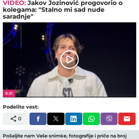
VIDEO:
Jakov Jozinović progovorio o
kolegama: "Stalno mi sad nude
saradnje"
Play
Video
9:21
Podelite vest:
0
Pošaljite nam Vaše snimke, fotografije i priče na broj