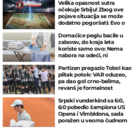
Velika opasnost sutra
očekuje Srbiju! Zbog ove
pojave situacija se može
dodatno pogoršati: Evo o
čemu je reč
Domaćice peglu bacile u
zaborav, do kraja leta
koriste samo ovo: Nema
nabora na odeći, ni
preznojavanja
Partizan pregazio Tobol kao
plitak potok: VAR oduzeo,
pa dao gol crno-belima,
revanš je formalnost
Srpski vunderkind sa 6:0,
6:0 pobedio šampiona US
Opena i Vimbldona, sada
poražen u veoma čudnom
meču