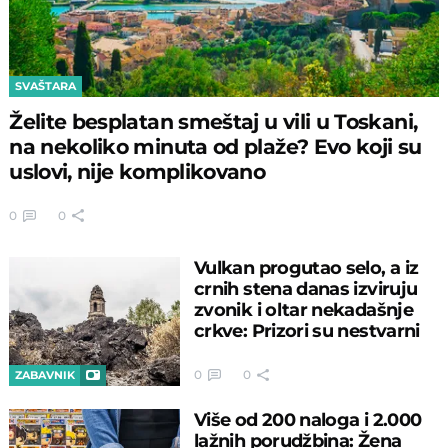
SVAŠTARA
Želite besplatan smeštaj u vili u Toskani,
na nekoliko minuta od plaže? Evo koji su
uslovi, nije komplikovano
0
0
Vulkan progutao selo, a iz
crnih stena danas izviruju
zvonik i oltar nekadašnje
crkve: Prizori su nestvarni
0
0
ZABAVNIK
Više od 200 naloga i 2.000
lažnih porudžbina: Žena