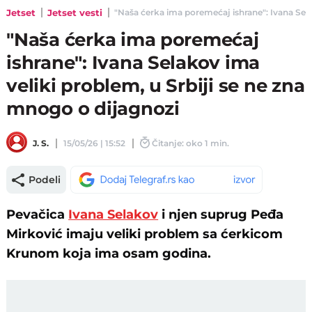
Jetset
Jetset vesti
"Naša ćerka ima poremećaj ishrane": Ivana Selak
"Naša ćerka ima poremećaj
ishrane": Ivana Selakov ima
veliki problem, u Srbiji se ne zna
mnogo o dijagnozi
J. S.
15/05/26 | 15:52
Čitanje: oko 1 min.
Podeli
Pevačica
Ivana Selakov
i njen suprug Peđa
Mirković imaju veliki problem sa ćerkicom
Krunom koja ima osam godina.