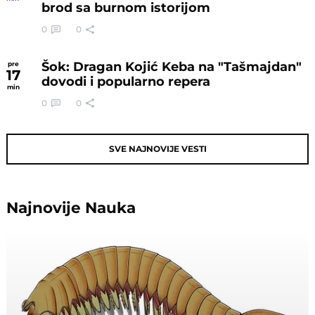
brod sa burnom istorijom
0
0
Šok: Dragan Kojić Keba na "Tašmajdan"
pre
17
dovodi i popularno repera
min
0
0
SVE NAJNOVIJE VESTI
Najnovije
Nauka