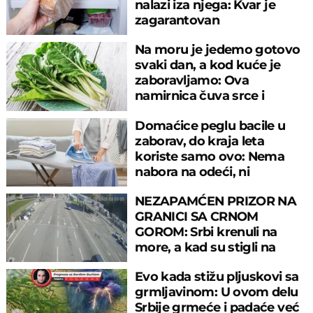
nalazi iza njega: Kvar je
zagarantovan
Na moru je jedemo gotovo
svaki dan, a kod kuće je
zaboravljamo: Ova
namirnica čuva srce i
reguliše šećer
Domaćice peglu bacile u
zaborav, do kraja leta
koriste samo ovo: Nema
nabora na odeći, ni
preznojavanja
NEZAPAMĆEN PRIZOR NA
GRANICI SA CRNOM
GOROM: Srbi krenuli na
more, a kad su stigli na
prelaz, ostali u šoku!
Evo kada stižu pljuskovi sa
grmljavinom: U ovom delu
Srbije grmeće i padaće već