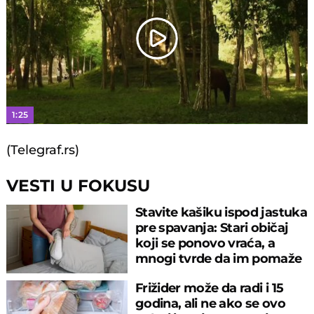
Play
Video
1:25
(Telegraf.rs)
VESTI U FOKUSU
Stavite kašiku ispod jastuka
pre spavanja: Stari običaj
koji se ponovo vraća, a
mnogi tvrde da im pomaže
Frižider može da radi i 15
godina, ali ne ako se ovo