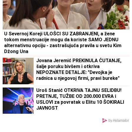
U Severnoj Koreji ULOŠCI SU ZABRANJENI, a žene
tokom menstruacije mogu da koriste SAMO JEDNU
alternativnu opciju - zastrašujuća pravila u svetu Kim
Džong Una
Jovana Jeremić PREKINULA ĆUTANJE,
šalje poruku bivšem i otkriva
NEPOZNATE DETALJE: "Devojka je
radnica u njegovoj firmi, pravi bureke"
Uroš Stanić OTKRIVA TAJNU SELIDBU!
PRETNJE, TUŽBE OD 200.000 EVRA i
USLOVI za povratak u Elitu 10 ŠOKIRALI
JAVNOST
by Aklamator