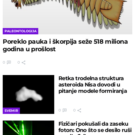
PALEONTOLOGIJA
Poreklo pauka i škorpija seže 518 miliona
godina u prošlost
0
0
Retka trodelna struktura
asteroida Nisa dovodi u
pitanje modele formiranja
0
0
SVEMIR
Fizičari pokušali da zaseku
foton: Ono što se desilo ruši