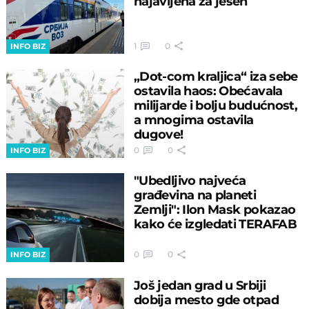
najavljena za jesen
1
0
INFO BIZ
„Dot-com kraljica“ iza sebe
ostavila haos: Obećavala
milijarde i bolju budućnost,
a mnogima ostavila
dugove!
0
0
INFO BIZ
"Ubedljivo najveća
građevina na planeti
Zemlji": Ilon Mask pokazao
kako će izgledati TERAFAB
0
0
INFO BIZ
Još jedan grad u Srbiji
dobija mesto gde otpad