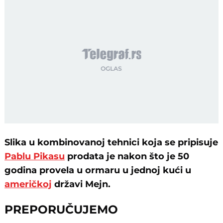
Slika u kombinovanoj tehnici koja se pripisuje
Pablu Pikasu
prodata je nakon što je 50
godina provela u ormaru u jednoj kući u
američkoj
državi Mejn.
PREPORUČUJEMO