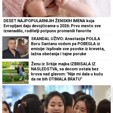
DESET NAJPOPULARNIJIH ŽENSKIH IMENA koja
Evropljani daju devojčicama u 2026: Prvo mesto sve
iznenadilo, roditelji potpuno promenili favorite
SKANDAL UŽIVO: Anastasija POLILA
Boru Santanu vodom pa POBEGLA iz
emisije: Isplivale sve psovke iz kreveta,
lažna obećanja i tajne poruke
Ženu iz Srbije majka IZBRISALA IZ
NASLEDSTVA, sa decom ostala bez
krova nad glavom: "Nije mi dala u kuću
da ne bih OTIMALA BRATU"