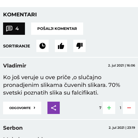
KOMENTARI
4
POŠALJI KOMENTAR
SORTIRANJE
Vladimir
2. jul 2021 | 16:06
Ko još veruje u ove priče ,o slučajno
pronadjenim slikama čuvenih slikara. 70%
svetski poznatih slika su falcifikati.
›
7
1
ODGOVORITE
Serbon
2. jul 2021 | 23:19