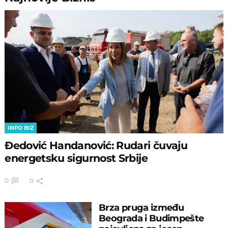
INFO BIZ
Đedović Handanović: Rudari čuvaju
energetsku sigurnost Srbije
0
0
Brza pruga između
Beograda i Budimpešte