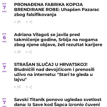
PRONAĐENA FABRIKA KOPIJA
pre
7
BRENDIRANE ROBE: Uhapšen Pazarac
min
zbog falsifikovanja
0
0
Adriana Vilagoš se javila pred
pre
6
takmičenje godine, Srbija na nogama
min
zbog njene objave, želi rezultat karijere
0
0
STRAŠAN SLUČAJ U HRVATSKOJ!
pre
7
Bludničili nad devojčicom i prenosili
min
uživo na internetu: "Stari te gleda u
lajvu"
0
0
Savski Titanik ponovo ugledao svetlost
pre
7
dana: Iz Save kod Šapca izronio čuveni
min