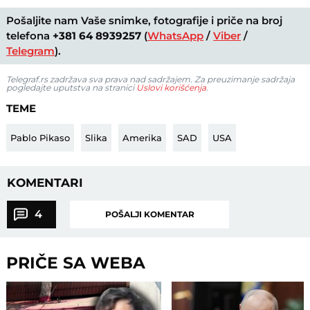
Pošaljite nam Vaše snimke, fotografije i priče na broj
telefona
+381 64 8939257
(
WhatsApp
/
Viber
/
Telegram
).
Telegraf.rs zadržava sva prava nad sadržajem. Za preuzimanje sadržaja
pogledajte uputstva na stranici
Uslovi korišćenja
.
TEME
Pablo Pikaso
Slika
Amerika
SAD
USA
KOMENTARI
4
POŠALJI KOMENTAR
PRIČE SA WEBA