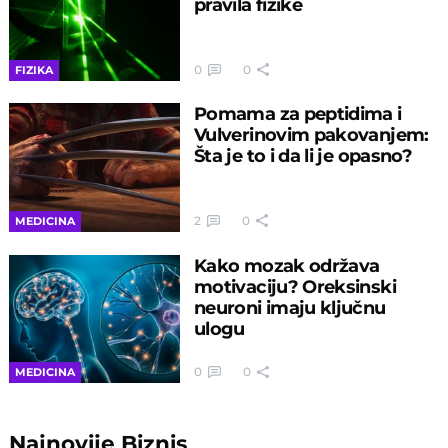
pravila fizike
0
0
FIZIKA
Pomama za peptidima i
Vulverinovim pakovanjem:
Šta je to i da li je opasno?
2
0
MEDICINA
Kako mozak održava
motivaciju? Oreksinski
neuroni imaju ključnu
ulogu
0
0
MEDICINA
Najnovije
Biznis