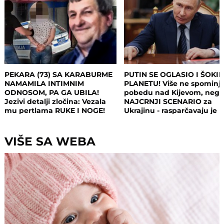
PEKARA (73) SA KARABURME
PUTIN SE OGLASIO I ŠOKI
NAMAMILA INTIMNIM
PLANETU! Više ne spominj
ODNOSOM, PA GA UBILA!
pobedu nad Kijevom, neg
Jezivi detalji zločina: Vezala
NAJCRNJI SCENARIO za
mu pertlama RUKE I NOGE!
Ukrajinu - rasparčavaju je 
tri dela?!
VIŠE SA WEBA