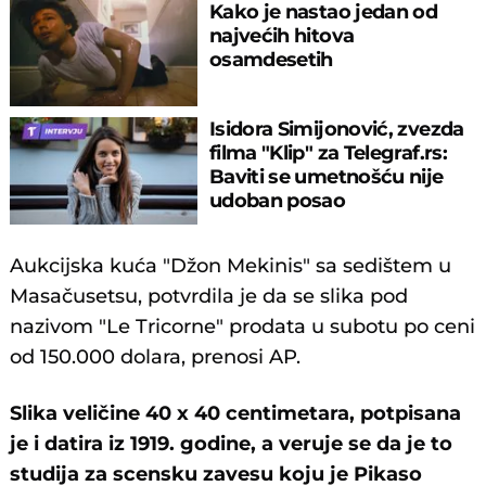
Kako je nastao jedan od
najvećih hitova
osamdesetih
Isidora Simijonović, zvezda
filma "Klip" za Telegraf.rs:
Baviti se umetnošću nije
udoban posao
Aukcijska kuća "Džon Mekinis" sa sedištem u
Masačusetsu, potvrdila je da se slika pod
nazivom "Le Tricorne" prodata u subotu po ceni
od 150.000 dolara, prenosi AP.
Slika veličine 40 x 40 centimetara, potpisana
je i datira iz 1919. godine, a veruje se da je to
studija za scensku zavesu koju je Pikaso