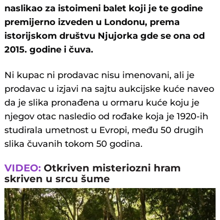
naslikao za istoimeni balet koji je te godine
premijerno izveden u Londonu, prema
istorijskom društvu Njujorka gde se ona od
2015. godine i čuva.
Ni kupac ni prodavac nisu imenovani, ali je
prodavac u izjavi na sajtu aukcijske kuće naveo
da je slika pronađena u ormaru kuće koju je
njegov otac nasledio od rođake koja je 1920-ih
studirala umetnost u Evropi, među 50 drugih
slika čuvanih tokom 50 godina.
VIDEO:
Otkriven misteriozni hram
skriven u srcu šume