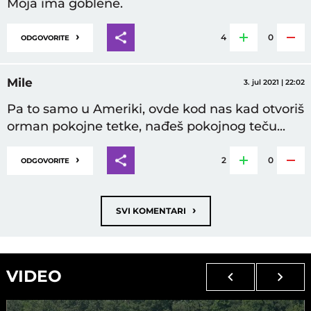
Moja ima goblene.
›
4
0
ODGOVORITE
Mile
3. jul 2021 | 22:02
Pa to samo u Ameriki, ovde kod nas kad otvoriš
orman pokojne tetke, nađeš pokojnog teču...
›
2
0
ODGOVORITE
›
SVI KOMENTARI
VIDEO