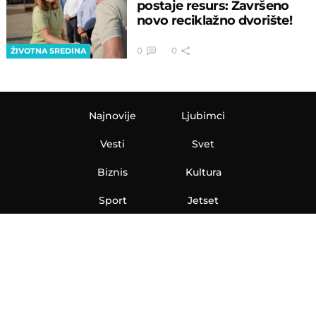
postaje resurs: Završeno
novo reciklažno dvorište!
0
0
ŽIVOTNA SREDINA
Najnovije
Ljubimci
Vesti
Svet
Biznis
Kultura
Sport
Jetset
Nauka
Ona
Aero
Zanimljivosti
eKlinika
Hi-Tech
Auto
Plantbased