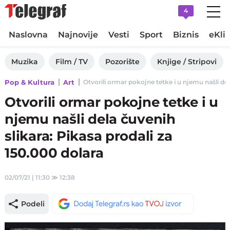
4
Naslovna
Najnovije
Vesti
Sport
Biznis
eKli
Muzika
Film / TV
Pozorište
Knjige / Stripovi
Pop & Kultura
Art
Otvorili ormar pokojne tetke i u njemu našli dela
Otvorili ormar pokojne tetke i u
njemu našli dela čuvenih
slikara: Pikasa prodali za
150.000 dolara
02/07/21 | 11:30
≫
12:38
Podeli