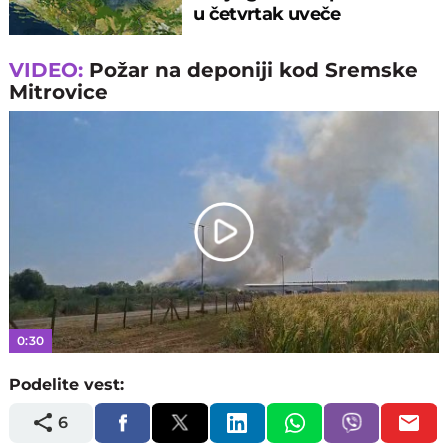
u četvrtak uveče
VIDEO:
Požar na deponiji kod Sremske
Mitrovice
Play
Video
0:30
Podelite vest:
6