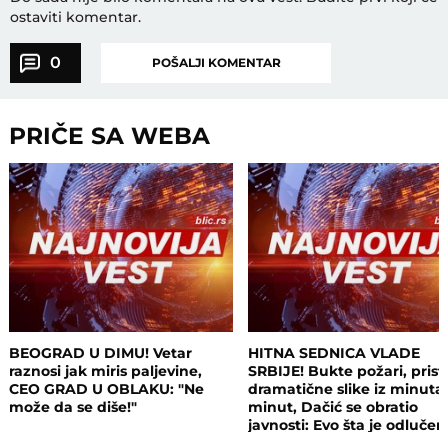
ostaviti komentar.
0
POŠALJI KOMENTAR
PRIČE SA WEBA
BEOGRAD U DIMU! Vetar
HITNA SEDNICA VLADE
raznosi jak miris paljevine,
SRBIJE! Bukte požari, prist
CEO GRAD U OBLAKU: "Ne
dramatične slike iz minuta
može da se diše!"
minut, Dačić se obratio
javnosti: Evo šta je odluče