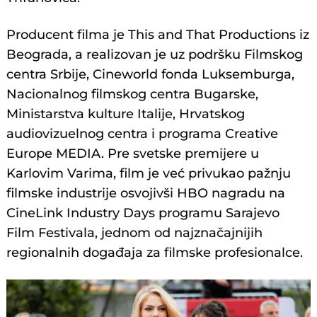
Producent filma je This and That Productions iz
Beograda, a realizovan je uz podršku Filmskog
centra Srbije, Cineworld fonda Luksemburga,
Nacionalnog filmskog centra Bugarske,
Ministarstva kulture Italije, Hrvatskog
audiovizuelnog centra i programa Creative
Europe MEDIA. Pre svetske premijere u
Karlovim Varima, film je već privukao pažnju
filmske industrije osvojivši HBO nagradu na
CineLink Industry Days programu Sarajevo
Film Festivala, jednom od najznačajnijih
regionalnih događaja za filmske profesionalce.