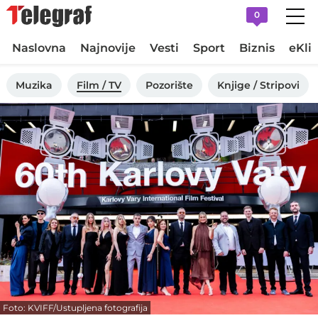
0
Naslovna
Najnovije
Vesti
Sport
Biznis
eKli
Muzika
Film / TV
Pozorište
Knjige / Stripovi
Foto: KVIFF/Ustupljena fotografija