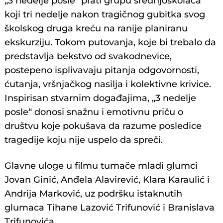
„3 nedelje posle“ prati grupu srednjoškolaca
koji tri nedelje nakon tragičnog gubitka svog
školskog druga kreću na ranije planiranu
ekskurziju. Tokom putovanja, koje bi trebalo da
predstavlja bekstvo od svakodnevice,
postepeno isplivavaju pitanja odgovornosti,
ćutanja, vršnjačkog nasilja i kolektivne krivice.
Inspirisan stvarnim događajima, „3 nedelje
posle“ donosi snažnu i emotivnu priču o
društvu koje pokušava da razume posledice
tragedije koju nije uspelo da spreči.
Glavne uloge u filmu tumače mladi glumci
Jovan Ginić, Anđela Alavirević, Klara Karaulić i
Andrija Marković, uz podršku istaknutih
glumaca Tihane Lazović Trifunović i Branislava
Trifunovića.