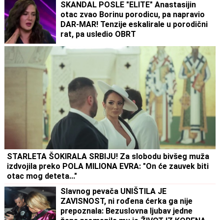
SKANDAL POSLE "ELITE" Anastasijin
otac zvao Borinu porodicu, pa napravio
DAR-MAR! Tenzije eskalirale u porodični
rat, pa usledio OBRT
STARLETA ŠOKIRALA SRBIJU! Za slobodu bivšeg muža
izdvojila preko POLA MILIONA EVRA: "On će zauvek biti
otac mog deteta..."
Slavnog pevača UNIŠTILA JE
ZAVISNOST, ni rođena ćerka ga nije
prepoznala: Bezuslovna ljubav jedne