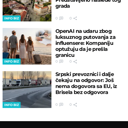
grada
0
0
INFO BIZ
OpenAI na udaru zbog
luksuznog putovanja za
influensere: Kompaniju
optužuju da je prešla
granicu
0
0
INFO BIZ
Srpski prevoznici i dalje
čekaju na odgovor: Još
nema dogovora sa EU, iz
Brisela bez odgovora
0
0
INFO BIZ