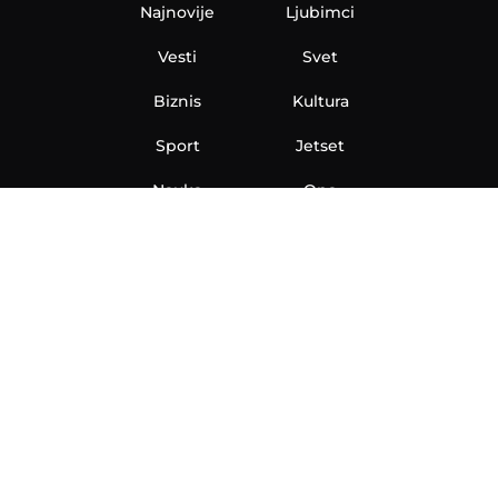
Najnovije
Ljubimci
Vesti
Svet
Biznis
Kultura
Sport
Jetset
Nauka
Ona
Aero
Zanimljivosti
eKlinika
Hi-Tech
Auto
Plantbased
Ubrzanje
Telegraf TV