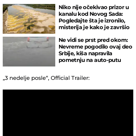
Niko nije očekivao prizor u
kanalu kod Novog Sada:
Pogledajte šta je izronilo,
misterija je kako je završio
tu
Ne vidi se prst pred okom:
Nevreme pogodilo ovaj deo
Srbije, kiša napravila
pometnju na auto-putu
„3 nedelje posle“, Official Trailer: