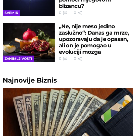
blizancu?
0
0
SVEMIR
„Ne, nije meso jedino
zaslužno“: Danas ga mrze,
upozoravaju da je opasan,
ali on je pomogao u
evoluciji mozga
0
0
ZANIMLJIVOSTI
Najnovije
Biznis