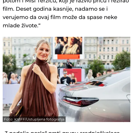
potom i Miši Terziću, koji je razvio priču i režirao
film. Deset godina kasnije, nadamo se i
verujemo da ovaj film može da spase neke
mlade živote.“
Foto: KVIFF/Ustupljena fotografija