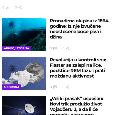
0
0
Pronađena olupina iz 1864.
godine: Iz nje izvučene
neoštećene boce piva i
džina
0
0
ARHEO/ISTORIJA
Revolucija u kontroli sna:
Flaster se zalepi na lice,
podstiče REM fazu i prati
moždanu aktivnost
0
0
MEDICINA
„Veliki prasak“ uspešan:
Novi trik produžio život
Vojadžeru 2, a da li će
pomoći i njegovom