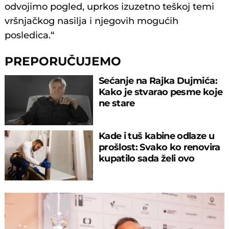
odvojimo pogled, uprkos izuzetno teškoj temi
vršnjačkog nasilja i njegovih mogućih
posledica.“
PREPORUČUJEMO
Sećanje na Rajka Dujmića:
Kako je stvarao pesme koje
ne stare
Kade i tuš kabine odlaze u
prošlost: Svako ko renovira
kupatilo sada želi ovo