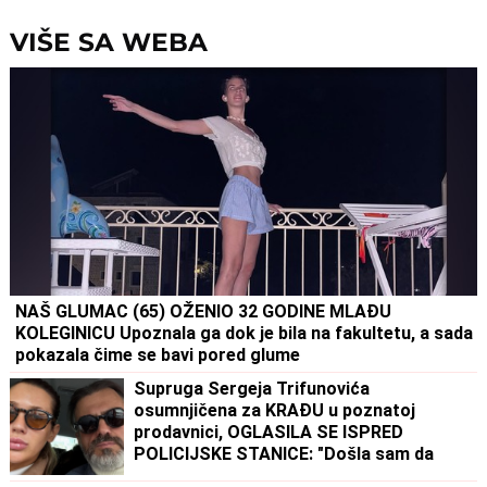
VIŠE SA WEBA
NAŠ GLUMAC (65) OŽENIO 32 GODINE MLAĐU
KOLEGINICU Upoznala ga dok je bila na fakultetu, a sada
pokazala čime se bavi pored glume
Supruga Sergeja Trifunovića
osumnjičena za KRAĐU u poznatoj
prodavnici, OGLASILA SE ISPRED
POLICIJSKE STANICE: "Došla sam da
uzmem to"