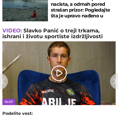
nacista, a odmah pored
strašan prizor: Pogledajte
šta je upravo nađeno u
rečnom blatu
VIDEO:
Slavko Panić o trejl trkama,
ishrani i životu sportiste izdržljivosti
Play
Video
10:07
Podelite vest: