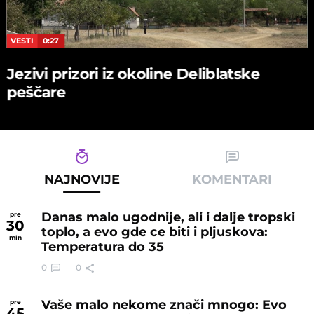
VESTI
0:27
Jezivi prizori iz okoline Deliblatske
peščare
NAJNOVIJE
KOMENTARI
Danas malo ugodnije, ali i dalje tropski
pre
30
toplo, a evo gde ce biti i pljuskova:
min
Temperatura do 35
0
0
Vaše malo nekome znači mnogo: Evo
pre
45