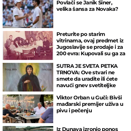
Povlači se Janik Siner,
velika šansa za Novaka?
Preturite po starim
vitrinama, ovaj predmet iz
Jugoslavije se prodaje i za
200 evra: Kupovali su ga za
sitniš
SUTRA JE SVETA PETKA
TRNOVA: Ove stvari ne
smete da uradite ili ćete
navući gnev svetiteljke
Viktor Orban u Guči: Bivši
mađarski premijer uživa u
pivu i pečenju
Iz Dunava izronio ponos