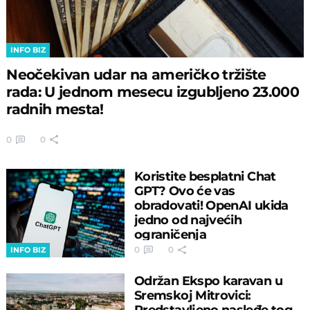
INFO BIZ
Neočekivan udar na američko tržište
rada: U jednom mesecu izgubljeno 23.000
radnih mesta!
0
0
Koristite besplatni Chat
GPT? Ovo će vas
obradovati! OpenAI ukida
jedno od najvećih
ograničenja
0
0
INFO BIZ
Održan Ekspo karavan u
Sremskoj Mitrovici:
Predstavljeno nasleđe tog