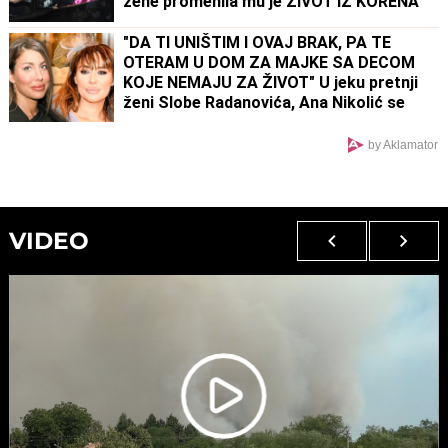
žene promenila mu je ŽIVOT IZ KORENA
"DA TI UNIŠTIM I OVAJ BRAK, PA TE
OTERAM U DOM ZA MAJKE SA DECOM
KOJE NEMAJU ZA ŽIVOT" U jeku pretnji
ženi Slobe Radanovića, Ana Nikolić se
oglasila: "Ne govori ništa!"
by Aklamator
VIDEO