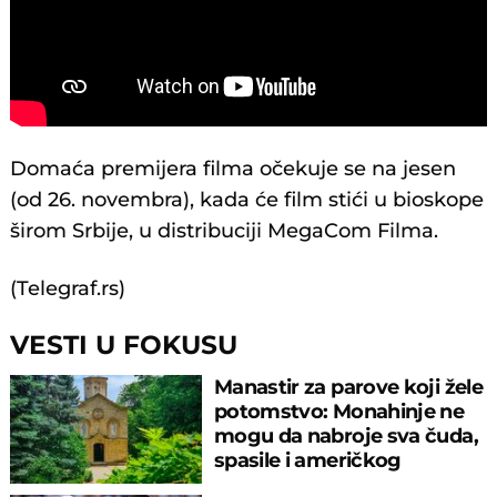
Domaća premijera filma očekuje se na jesen
(od 26. novembra), kada će film stići u bioskope
širom Srbije, u distribuciji MegaCom Filma.
(Telegraf.rs)
VESTI U FOKUSU
Manastir za parove koji žele
potomstvo: Monahinje ne
mogu da nabroje sva čuda,
spasile i američkog
ambasadora