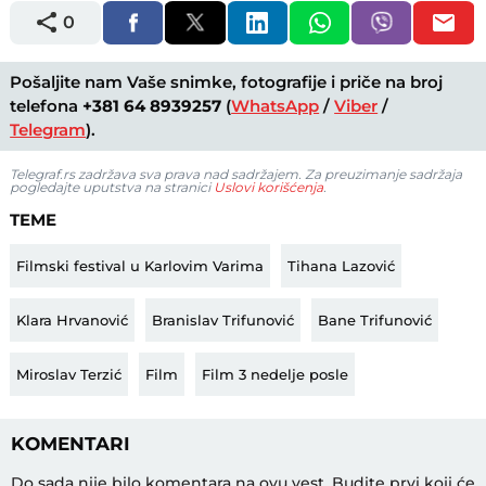
0
Pošaljite nam Vaše snimke, fotografije i priče na broj
telefona
+381 64 8939257
(
WhatsApp
/
Viber
/
Telegram
).
Telegraf.rs zadržava sva prava nad sadržajem. Za preuzimanje sadržaja
pogledajte uputstva na stranici
Uslovi korišćenja
.
TEME
Filmski festival u Karlovim Varima
Tihana Lazović
Klara Hrvanović
Branislav Trifunović
Bane Trifunović
Miroslav Terzić
Film
Film 3 nedelje posle
KOMENTARI
Do sada nije bilo komentara na ovu vest.
Budite prvi koji će