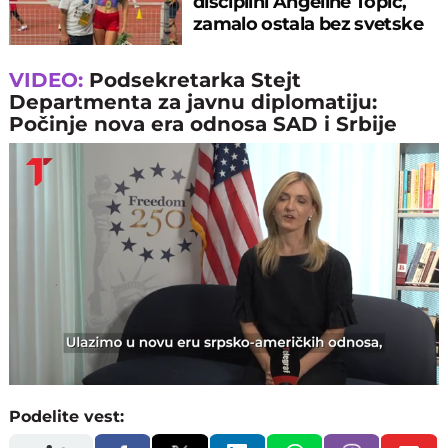
disciplini Angeline Topić,
zamalo ostala bez svetske
medalje
VIDEO:
Podsekretarka Stejt
Departmenta za javnu diplomatiju:
Počinje nova era odnosa SAD i Srbije
Loaded
:
Unmute
62.48%
Podelite vest: