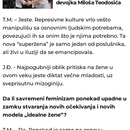
devojka Miloša Teodosića
T.M. – Jeste. Represivne kulture vrlo vešto
manipulišu sa osnovnim ljudskim potrebama,
povezujući ih sa onim što je njima potrebno. Ta
nova “superžena” je samo jedan od poslušnika,
ali živi u iluziji da se emancipovala.
J.Đ. - Najpogubniji oblik pritiska na žene u
ovom veku jeste diktat večne mladosti, uz
sveprisutnu mizoginiju.
Da li savremeni feminizam ponekad upadne u
zamku stvaranja novih očekivanja i novih
modela „idealne žene”?
T.M. – Da. Ponekad je samo na osnovu