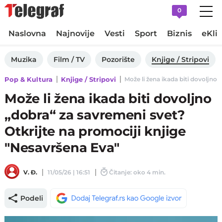
0
Naslovna
Najnovije
Vesti
Sport
Biznis
eKli
Muzika
Film / TV
Pozorište
Knjige / Stripovi
Pop & Kultura
Knjige / Stripovi
Može li žena ikada biti dovoljno 
Može li žena ikada biti dovoljno
„dobra“ za savremeni svet?
Otkrijte na promociji knjige
"Nesavršena Eva"
V. Đ.
11/05/26 | 16:51
Čitanje: oko 4 min.
Podeli