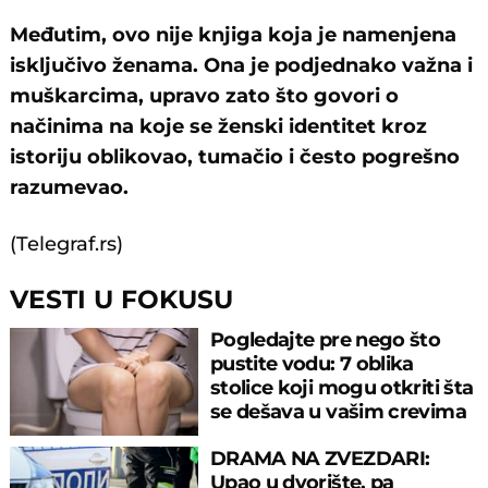
Međutim, ovo nije knjiga koja je namenjena
isključivo ženama. Ona je podjednako važna i
muškarcima, upravo zato što govori o
načinima na koje se ženski identitet kroz
istoriju oblikovao, tumačio i često pogrešno
razumevao.
(Telegraf.rs)
VESTI U FOKUSU
Pogledajte pre nego što
pustite vodu: 7 oblika
stolice koji mogu otkriti šta
se dešava u vašim crevima
DRAMA NA ZVEZDARI:
Upao u dvorište, pa