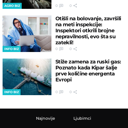
0
0
AGRO BIZ
Otišli na bolovanje, završili
na meti inspekcije:
Inspektori otkrili brojne
nepravilnosti, evo šta su
zatekli!
0
0
INFO BIZ
Stiže zamena za ruski gas:
Poznato kada Kipar šalje
prve količine energenta
Evropi
0
0
INFO BIZ
Najnovije
Ljubimci