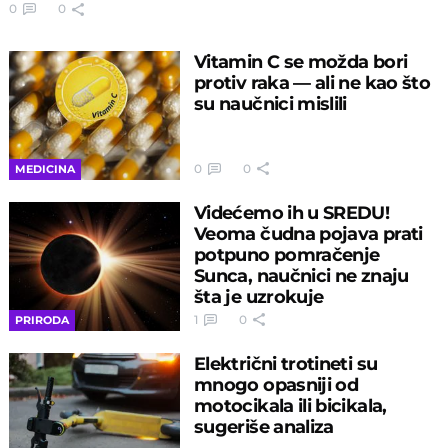
0
0
Vitamin C se možda bori
protiv raka — ali ne kao što
su naučnici mislili
0
0
MEDICINA
Videćemo ih u SREDU!
Veoma čudna pojava prati
potpuno pomračenje
Sunca, naučnici ne znaju
šta je uzrokuje
1
0
PRIRODA
Električni trotineti su
mnogo opasniji od
motocikala ili bicikala,
sugeriše analiza