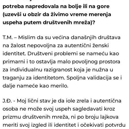
potreba napredovala na bolje ili na gore
(uzevši u obzir da živimo vreme merenja
uspeha putem društvenih mreža)?
T.M. – Mislim da su većina današnjih društava
na žalost nepovoljna za autentični ženski
identitet. Društveni problemi se nameću kao
primarni i to ostavlja malo povoljnog prostora
za individualnu razigranost koja je nužna u
traganju za identitetom. Spoljna validacija se i
dalje nameće kao merilo.
J.Đ. - Moj lični stav je da iole zrela i autentična
osoba ne može svoj uspeh sagledavati kroz
prizmu društvenih mreža, ni po broju lajkova
meriti svoj izgled ili identitet i očekivati potvrdu