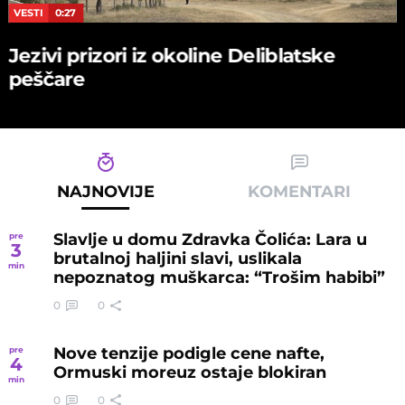
VESTI
0:27
Jezivi prizori iz okoline Deliblatske
peščare
NAJNOVIJE
KOMENTARI
Slavlje u domu Zdravka Čolića: Lara u
pre
3
brutalnoj haljini slavi, uslikala
min
nepoznatog muškarca: “Trošim habibi”
0
0
Nove tenzije podigle cene nafte,
pre
4
Ormuski moreuz ostaje blokiran
min
0
0