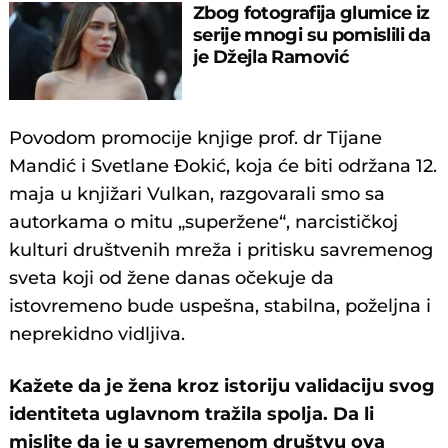
Zbog fotografija glumice iz
serije mnogi su pomislili da
je Džejla Ramović
Povodom promocije knjige prof. dr Tijane
Mandić i Svetlane Đokić, koja će biti održana 12.
maja u knjižari Vulkan, razgovarali smo sa
autorkama o mitu „superžene“, narcističkoj
kulturi društvenih mreža i pritisku savremenog
sveta koji od žene danas očekuje da
istovremeno bude uspešna, stabilna, poželjna i
neprekidno vidljiva.
Kažete da je žena kroz istoriju validaciju svog
identiteta uglavnom tražila spolja. Da li
mislite da je u savremenom društvu ova