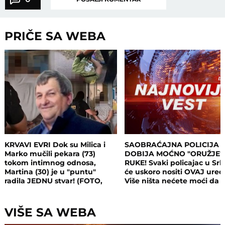
PRIČE SA WEBA
KRVAVI EVRI Dok su Milica i
SAOBRAĆAJNA POLICIJA
Marko mučili pekara (73)
DOBIJA MOĆNO "ORUŽJE"
tokom intimnog odnosa,
RUKE! Svaki policajac u Srbi
Martina (30) je u "puntu"
će uskoro nositi OVAJ uređ
radila JEDNU stvar! (FOTO,
Više ništa nećete moći da
VIDEO)
sakrijete
VIŠE SA WEBA