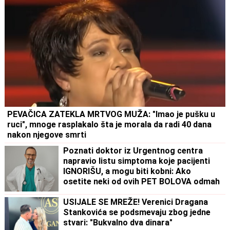
PEVAČICA ZATEKLA MRTVOG MUŽA: "Imao je pušku u
ruci", mnoge rasplakalo šta je morala da radi 40 dana
nakon njegove smrti
Poznati doktor iz Urgentnog centra
napravio listu simptoma koje pacijenti
IGNORIŠU, a mogu biti kobni: Ako
osetite neki od ovih PET BOLOVA odmah
idite kod lekara!
USIJALE SE MREŽE! Verenici Dragana
Stankovića se podsmevaju zbog jedne
stvari: "Bukvalno dva dinara"