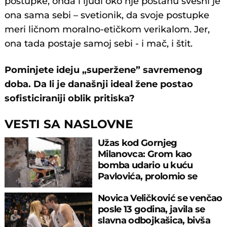
postupke, onda i ljudi oko nje postanu svesni je
ona sama sebi – svetionik, da svoje postupke
meri ličnom moralno-etičkom verikalom. Jer,
ona tada postaje samoj sebi - i mač, i štit.
Pominjete ideju „superžene” savremenog
doba. Da li je današnji ideal žene postao
sofisticiraniji oblik pritiska?
VESTI SA NASLOVNE
Užas kod Gornjeg
Milanovca: Grom kao
bomba udario u kuću
Pavlovića, prolomio se
majčin krik! Krenuo je horor
Novica Veličković se venčao
posle 13 godina, javila se
slavna odbojkašica, bivša