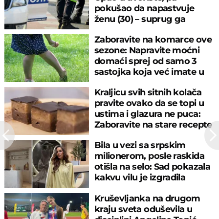
pokušao da napastvuje
ženu (30) – suprug ga
savladao
Zaboravite na komarce ove
sezone: Napravite moćni
domaći sprej od samo 3
sastojka koja već imate u
kuhinji
Kraljicu svih sitnih kolača
pravite ovako da se topi u
ustima i glazura ne puca:
Zaboravite na stare recepte
Bila u vezi sa srpskim
milionerom, posle raskida
otišla na selo: Sad pokazala
kakvu vilu je izgradila
Kruševljanka na drugom
kraju sveta oduševila u