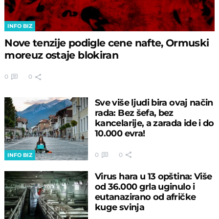
INFO BIZ
Nove tenzije podigle cene nafte, Ormuski
moreuz ostaje blokiran
0
0
Sve više ljudi bira ovaj način
rada: Bez šefa, bez
kancelarije, a zarada ide i do
10.000 evra!
0
0
INFO BIZ
Virus hara u 13 opština: Više
od 36.000 grla uginulo i
eutanazirano od afričke
kuge svinja