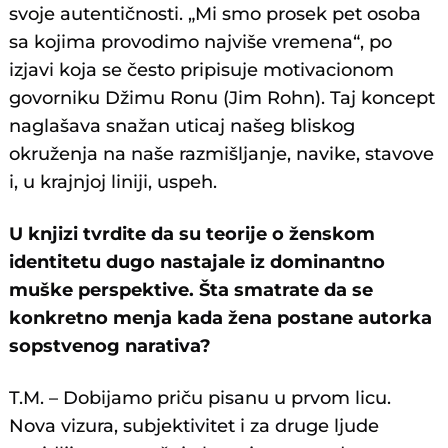
svoje autentičnosti. „Mi smo prosek pet osoba
sa kojima provodimo najviše vremena“, po
izjavi koja se često pripisuje motivacionom
govorniku Džimu Ronu (Jim Rohn). Taj koncept
naglašava snažan uticaj našeg bliskog
okruženja na naše razmišljanje, navike, stavove
i, u krajnjoj liniji, uspeh.
U knjizi tvrdite da su teorije o ženskom
identitetu dugo nastajale iz dominantno
muške perspektive. Šta smatrate da se
konkretno menja kada žena postane autorka
sopstvenog narativa?
T.M. – Dobijamo priču pisanu u prvom licu.
Nova vizura, subjektivitet i za druge ljude