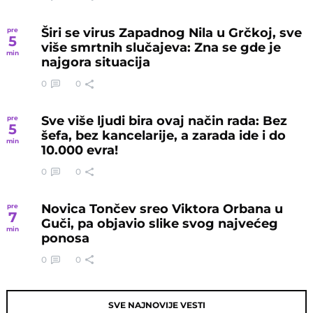
Širi se virus Zapadnog Nila u Grčkoj, sve
pre
5
više smrtnih slučajeva: Zna se gde je
min
najgora situacija
0
0
Sve više ljudi bira ovaj način rada: Bez
pre
5
šefa, bez kancelarije, a zarada ide i do
min
10.000 evra!
0
0
Novica Tončev sreo Viktora Orbana u
pre
7
Guči, pa objavio slike svog najvećeg
min
ponosa
0
0
SVE NAJNOVIJE VESTI