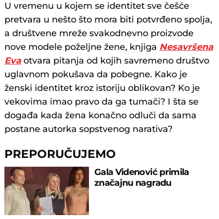
U vremenu u kojem se identitet sve češće
pretvara u nešto što mora biti potvrđeno spolja,
a društvene mreže svakodnevno proizvode
nove modele poželjne žene, knjiga
Nesavršena
Eva
otvara pitanja od kojih savremeno društvo
uglavnom pokušava da pobegne. Kako je
ženski identitet kroz istoriju oblikovan? Ko je
vekovima imao pravo da ga tumači? I šta se
događa kada žena konačno odluči da sama
postane autorka sopstvenog narativa?
PREPORUČUJEMO
Gala Videnović primila
značajnu nagradu