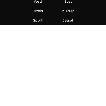
Vesti
Svet
Biznis
Kultura
Sport
Jetset
Nauka
Ona
Aero
Zanimljivosti
eKlinika
Hi-Tech
Auto
Plantbased
Ubrzanje
Telegraf TV