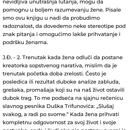
nevidljiva unutrašnja lutanja, mogu da
pomognu u boljem razumevanju žene. Pisale
smo ovu knjigu u nadi da probudimo
radoznalost, da dovedemo neke stereotipe pod
znak pitanja i omogućimo lakše prihvatanje i
podršku ženama.
J.Đ. - 2. Trenutak kada žena odluči da postane
kreatorka sopstvenog narativa, mislim da je
trenutak početka doba zrelosti. Često je
posledica ili rezultat duboke analize zabluda,
grešaka, promašaja koji su na naš život ostavili
dubok trag. To me podseća na sjajnu rečenicu
slavnog pesnika Duška Trifunovića: „Slušaj
svakog, a radi po svome.“ Kada žena prihvati
kompletnu odgovornost za svoj život i svoje