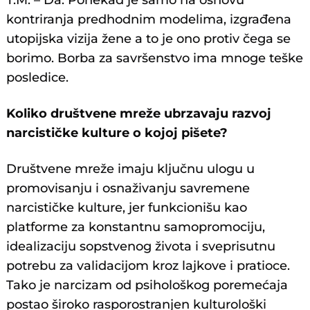
kontriranja predhodnim modelima, izgrađena
utopijska vizija žene a to je ono protiv čega se
borimo. Borba za savršenstvo ima mnoge teške
posledice.
Koliko društvene mreže ubrzavaju razvoj
narcističke kulture o kojoj pišete?
Društvene mreže imaju ključnu ulogu u
promovisanju i osnaživanju savremene
narcističke kulture, jer funkcionišu kao
platforme za konstantnu samopromociju,
idealizaciju sopstvenog života i sveprisutnu
potrebu za validacijom kroz lajkove i pratioce.
Tako je narcizam od psihološkog poremećaja
postao široko rasporostranjen kulturološki