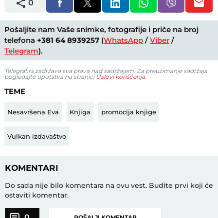
0
Pošaljite nam Vaše snimke, fotografije i priče na broj
telefona
+381 64 8939257
(
WhatsApp
/
Viber
/
Telegram
).
Telegraf.rs zadržava sva prava nad sadržajem. Za preuzimanje sadržaja
pogledajte uputstva na stranici
Uslovi korišćenja
.
TEME
Nesavršena Eva
Knjiga
promocija knjige
Vulkan izdavaštvo
KOMENTARI
Do sada nije bilo komentara na ovu vest.
Budite prvi koji će
ostaviti komentar.
0
POŠALJI KOMENTAR