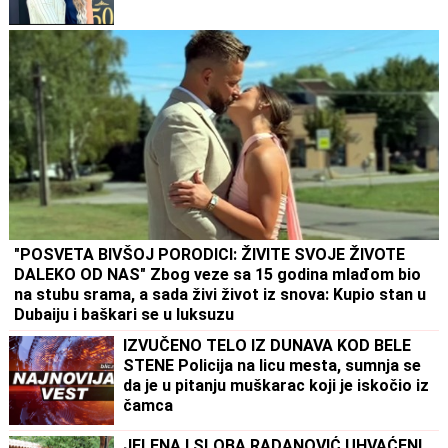
"POSVETA BIVŠOJ PORODICI: ŽIVITE SVOJE ŽIVOTE
DALEKO OD NAS" Zbog veze sa 15 godina mlađom bio
na stubu srama, a sada živi život iz snova: Kupio stan u
Dubaiju i baškari se u luksuzu
IZVUČENO TELO IZ DUNAVA KOD BELE
STENE Policija na licu mesta, sumnja se
da je u pitanju muškarac koji je iskočio iz
čamca
JELENA I SLOBA RADANOVIĆ UHVAĆENI