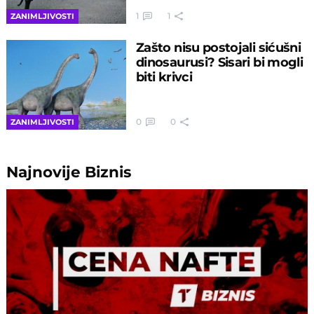
1
1
ZANIMLJIVOSTI
Zašto nisu postojali sićušni
dinosaurusi? Sisari bi mogli
biti krivci
0
0
ZANIMLJIVOSTI
Najnovije
Biznis