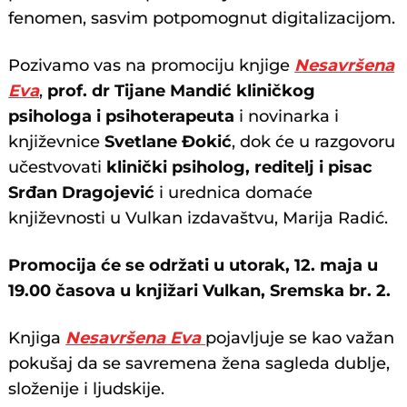
fenomen, sasvim potpomognut digitalizacijom.
Pozivamo vas na promociju knjige
Nesavršena
Eva
,
prof. dr Tijane Mandić kliničkog
psihologa i psihoterapeuta
i novinarka i
književnice
Svetlane Đokić
, dok će u razgovoru
učestvovati
klinički psiholog, reditelj i pisac
Srđan Dragojević
i urednica domaće
književnosti u Vulkan izdavaštvu, Marija Radić.
Promocija će se održati u utorak, 12. maja u
19.00 časova u knjižari Vulkan, Sremska br. 2.
Knjiga
Nesavršena Eva
pojavljuje se kao važan
pokušaj da se savremena žena sagleda dublje,
složenije i ljudskije.