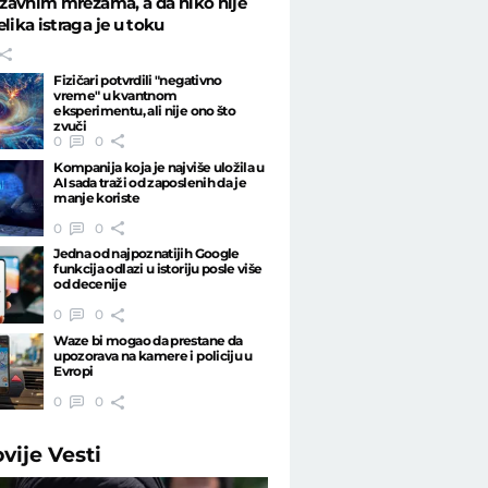
državnim mrežama, a da niko nije
elika istraga je u toku
Fizičari potvrdili "negativno
vreme" u kvantnom
eksperimentu, ali nije ono što
zvuči
0
0
Kompanija koja je najviše uložila u
AI sada traži od zaposlenih da je
manje koriste
0
0
Jedna od najpoznatijih Google
funkcija odlazi u istoriju posle više
od decenije
0
0
Waze bi mogao da prestane da
upozorava na kamere i policiju u
Evropi
0
0
ovije
Vesti