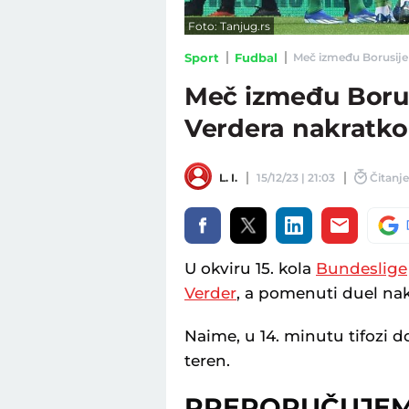
Foto: Tanjug.rs
Sport
Fudbal
Meč između Borusije M
Meč između Boru
Verdera nakratko 
L. I.
15/12/23 | 21:03
Čitanje
U okviru 15. kola
Bundeslige
Verder
, a pomenuti duel nak
Naime, u 14. minutu tifozi 
teren.
PREPORUČUJE