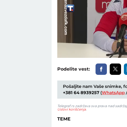
Loaded
:
Unmute
51.50%
Podelite vest:
Pošaljite nam Vaše snimke, fot
+381 64 8939257
(
WhatsApp
Telegraf.rs zadržava sva prava nad sadrža
Uslovi korišćenja
.
TEME