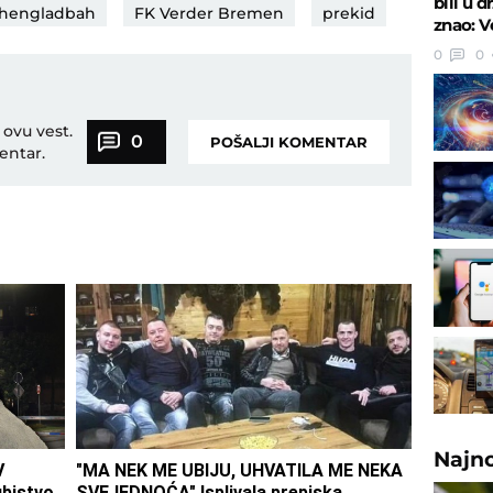
bili u 
nhengladbah
FK Verder Bremen
prekid
znao: V
0
0
 ovu vest.
0
POŠALJI KOMENTAR
entar.
Najn
V
"MA NEK ME UBIJU, UHVATILA ME NEKA
ubistvo
SVEJEDNOĆA" Isplivala prepiska