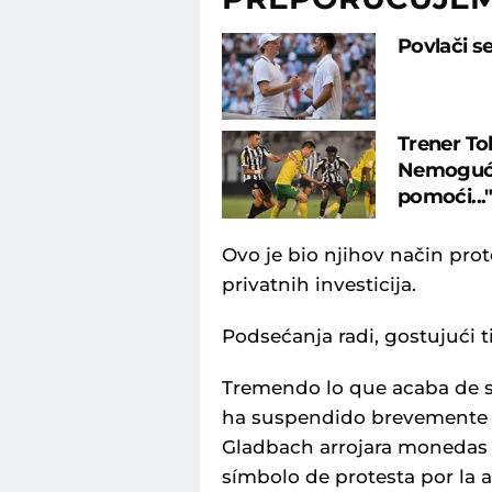
Povlači s
Trener To
Nemoguće 
pomoći...
Ovo je bio njihov način pro
privatnih investicija.
Podsećanja radi, gostujući 
Tremendo lo que acaba de 
ha suspendido brevemente el
Gladbach arrojara monedas f
símbolo de protesta por la 