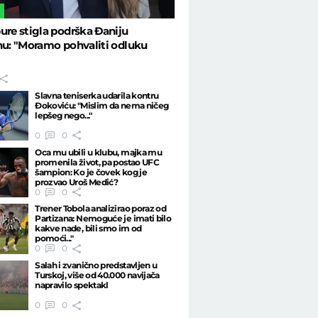
L
ure stigla podrška Đaniju
nu: "Moramo pohvaliti odluku
Slavna teniserka udarila kontru
Đokoviću: "Mislim da nema ničeg
lepšeg nego..."
0
0
Oca mu ubili u klubu, majka mu
promenila život, pa postao UFC
šampion: Ko je čovek kog je
prozvao Uroš Medić?
0
0
Trener Tobola analizirao poraz od
Partizana: Nemoguće je imati bilo
kakve nade, bili smo im od
pomoći..."
0
0
Salah i zvanično predstavljen u
Turskoj, više od 40.000 navijača
napravilo spektakl
0
0