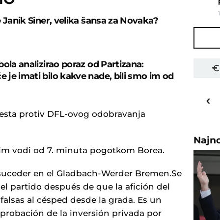
e Janik Siner, velika šansa za Novaka?
bola analizirao poraz od Partizana:
je imati bilo kakve nade, bili smo im od
"
27
o
C
Priština
testa protiv DFL-ovog odobravanja
Najn
tim vodi od 7. minuta pogotkom Borea.
suceder en el Gladbach-Werder Bremen.Se
 partido después de que la afición del
alsas al césped desde la grada. Es un
aprobación de la inversión privada por