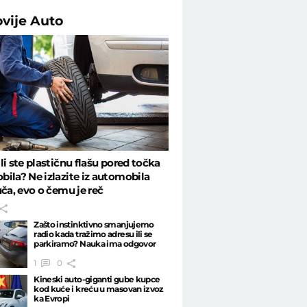
ovije
Auto
li ste plastičnu flašu pored točka
ila? Ne izlazite iz automobila
uča, evo o čemu je reč
Zašto instinktivno smanjujemo
radio kada tražimo adresu ili se
parkiramo? Nauka ima odgovor
1
0
Kineski auto-giganti gube kupce
kod kuće i kreću u masovan izvoz
ka Evropi