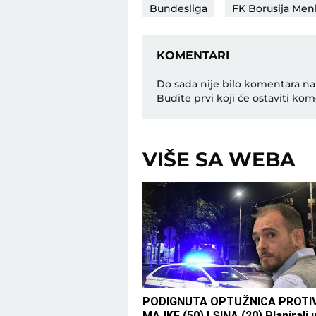
Bundesliga
FK Borusija Me
KOMENTARI
Do sada nije bilo komentara na
Budite prvi koji će ostaviti kom
VIŠE SA WEBA
PODIGNUTA OPTUŽNICA PROTI
MAJKE (50) I SINA (20) Planirali 