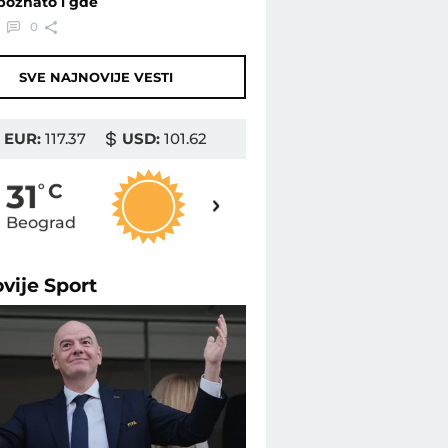
poznato i gde
1
0
SVE NAJNOVIJE VESTI
EUR:
117.37
USD:
101.62
31
31
o
C
o
C
Beograd
Novi Sad
ovije
Sport