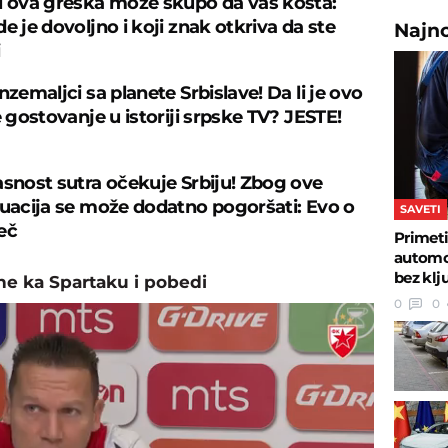
i ova greška može skupo da vas košta:
e je dovoljno i koji znak otkriva da ste
Najn
nzemaljci sa planete Srbislave! Da li je ovo
e gostovanje u istoriji srpske TV? JESTE!
asnost sutra očekuje Srbiju! Zbog ove
tuacija se može dodatno pogoršati: Evo o
SAVETI
eč
Primeti
automob
bez klj
ne ka Spartaku i pobedi
0
0