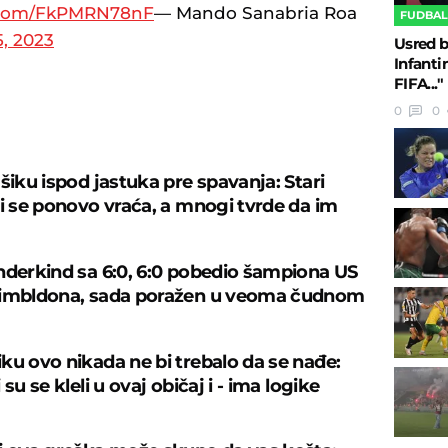
r.com/FkPMRN78nF
— Mando Sanabria Roa
FUDBA
, 2023
Usred b
Infanti
FIFA..."
0
0
U
šiku ispod jastuka pre spavanja: Stari
ji se ponovo vraća, a mnogi tvrde da im
nderkind sa 6:0, 6:0 pobedio šampiona US
Vimbldona, sada poražen u veoma čudnom
ku ovo nikada ne bi trebalo da se nađe:
 su se kleli u ovaj običaj i - ima logike