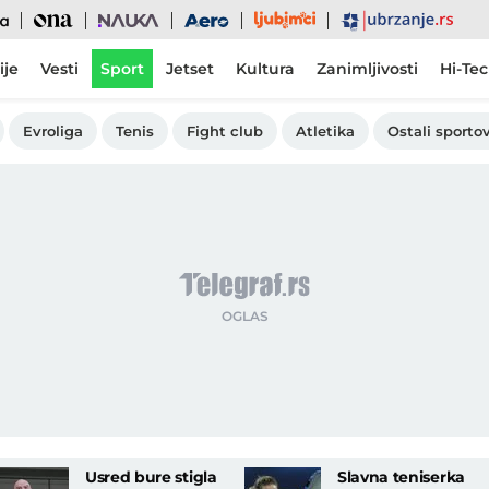
Ljubimci
Ona
Nauka
Aero
Ubrzanje
ije
Vesti
Sport
Jetset
Kultura
Zanimljivosti
Hi-Te
Evroliga
Tenis
Fight club
Atletika
Ostali sportov
Usred bure stigla
Slavna teniserka