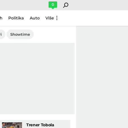
0
ch
Politika
Auto
Više
i
Showtime
Trener Tobola