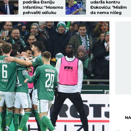
podrška Đaniju
udarila kontru
Infantinu: "Moramo
Đokoviću: "Mislim
pohvaliti odluku
da nema ničeg
FIFA..."
lepšeg nego..."
NA