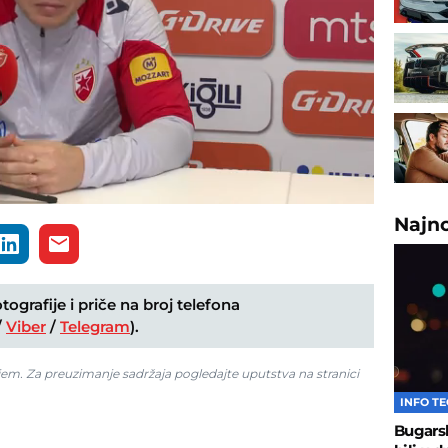
Najn
ografije i priče na broj telefona
/
Viber
/
Telegram
).
jem. Za preuzimanje sadržaja pogledajte uputstva na stranici
INFO T
Bugarsk