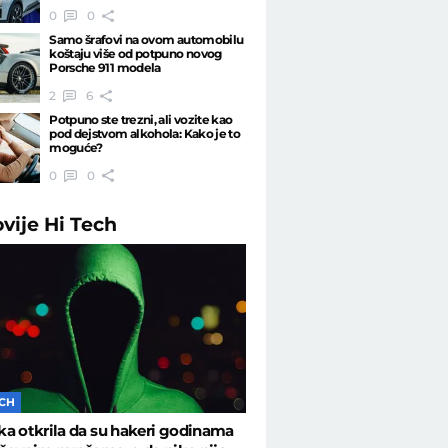
0
0
Samo šrafovi na ovom automobilu
koštaju više od potpuno novog
Porsche 911 modela
2
6
Potpuno ste trezni, ali vozite kao
pod dejstvom alkohola: Kako je to
moguće?
0
0
ovije
Hi Tech
ECH
a otkrila da su hakeri godinama