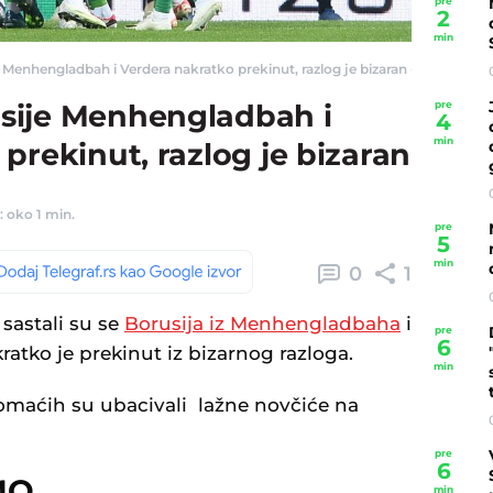
pre
2
min
enhengladbah i Verdera nakratko prekinut, razlog je bizaran - Telegraf.rs
pre
sije Menhengladbah i
4
min
prekinut, razlog je bizaran
: oko 1 min.
pre
5
min
0
1
sastali su se
Borusija iz Menhengladbaha
i
pre
6
ratko je prekinut iz bizarnog razloga.
min
domaćih su ubacivali lažne novčiće na
pre
6
MO
min