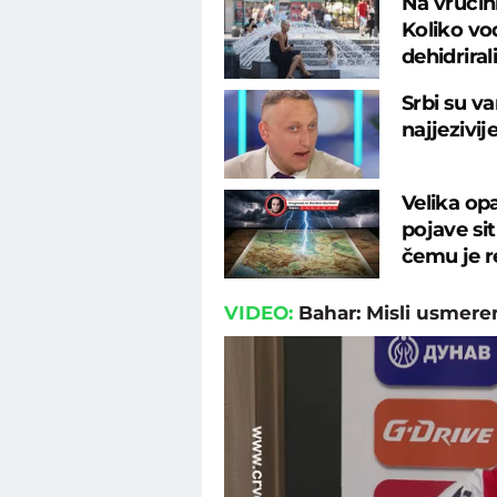
Na vrućin
Koliko vod
dehidrirali
Srbi su va
najjezivij
Velika op
pojave si
čemu je r
VIDEO:
Bahar: Misli usmere