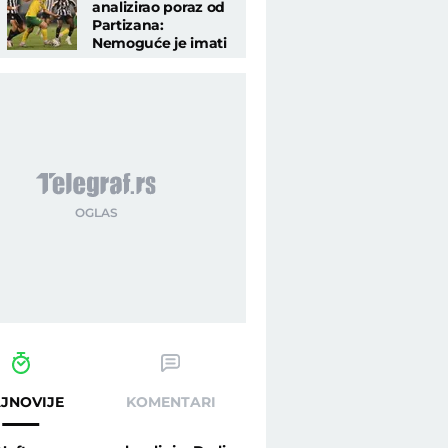
analizirao poraz od
Partizana:
Nemoguće je imati
bilo kakve nade, bili
smo im od
pomoći..."
JNOVIJE
KOMENTARI