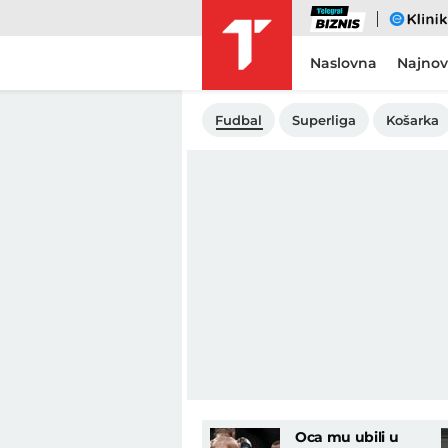
Biznis
eKlinika
Naslovna
Najnov
Fudbal
Superliga
Košarka
Oca mu ubili u