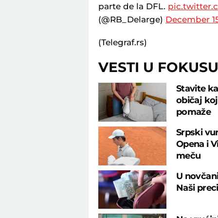
parte de la DFL.
pic.twitte
(@RB_Delarge)
December 15
(Telegraf.rs)
VESTI U FOKUS
Stavite ka
običaj ko
pomaže
Srpski vu
Opena i 
meču
U novčani
Naši preci