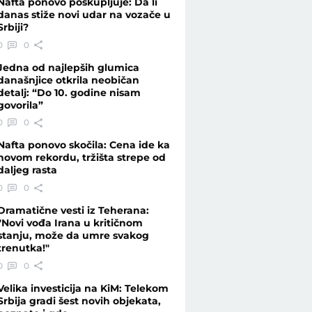
Nafta ponovo poskupljuje: Da li
danas stiže novi udar na vozače u
Srbiji?
0
0
Jedna od najlepših glumica
današnjice otkrila neobičan
detalj: “Do 10. godine nisam
govorila”
0
0
Nafta ponovo skočila: Cena ide ka
novom rekordu, tržišta strepe od
daljeg rasta
0
0
Dramatične vesti iz Teherana:
"Novi vođa Irana u kritičnom
stanju, može da umre svakog
trenutka!"
0
0
Velika investicija na KiM: Telekom
Srbija gradi šest novih objekata,