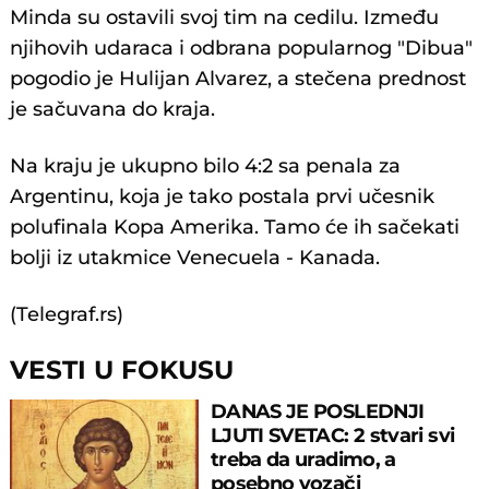
Minda su ostavili svoj tim na cedilu. Između
njihovih udaraca i odbrana popularnog "Dibua"
pogodio je Hulijan Alvarez, a stečena prednost
je sačuvana do kraja.
Na kraju je ukupno bilo 4:2 sa penala za
Argentinu, koja je tako postala prvi učesnik
polufinala Kopa Amerika. Tamo će ih sačekati
bolji iz utakmice Venecuela - Kanada.
(Telegraf.rs)
VESTI U FOKUSU
DANAS JE POSLEDNJI
LJUTI SVETAC: 2 stvari svi
treba da uradimo, a
posebno vozači