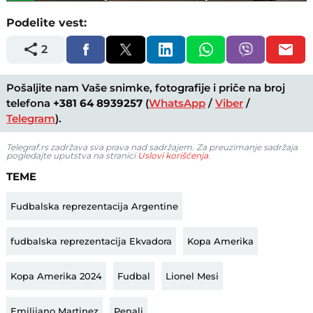
Podelite vest:
2
Pošaljite nam Vaše snimke, fotografije i priče na broj
telefona
+381 64 8939257
(
WhatsApp
/
Viber
/
Telegram
).
Telegraf.rs zadržava sva prava nad sadržajem. Za preuzimanje sadržaja
pogledajte uputstva na stranici
Uslovi korišćenja
.
TEME
Fudbalska reprezentacija Argentine
fudbalska reprezentacija Ekvadora
Kopa Amerika
Kopa Amerika 2024
Fudbal
Lionel Mesi
Emilijano Martinez
Penali