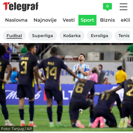
0
Naslovna
Najnovije
Vesti
Sport
Biznis
eKli
Fudbal
Superliga
Košarka
Evroliga
Tenis
Foto: Tanjug / AP