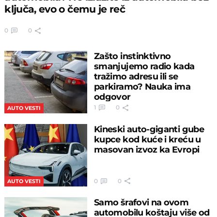
ključa, evo o čemu je reč
0
0
Zašto instinktivno
smanjujemo radio kada
tražimo adresu ili se
parkiramo? Nauka ima
odgovor
1
0
AUTO VESTI
Kineski auto-giganti gube
kupce kod kuće i kreću u
masovan izvoz ka Evropi
0
0
AUTO VESTI
Samo šrafovi na ovom
automobilu koštaju više od