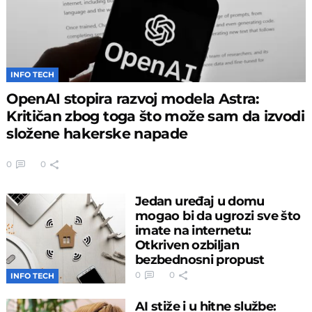
INFO TECH
OpenAI stopira razvoj modela Astra:
Kritičan zbog toga što može sam da izvodi
složene hakerske napade
0
0
Jedan uređaj u domu
mogao bi da ugrozi sve što
imate na internetu:
Otkriven ozbiljan
bezbednosni propust
0
0
INFO TECH
AI stiže i u hitne službe: