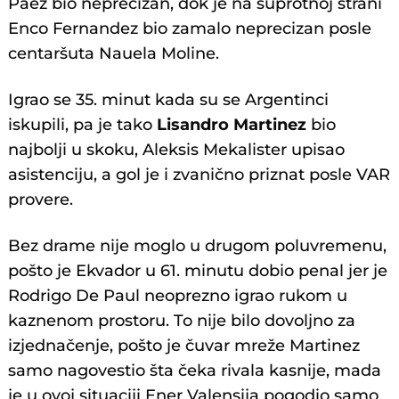
Paez bio neprecizan, dok je na suprotnoj strani
Enco Fernandez bio zamalo neprecizan posle
centaršuta Nauela Moline.
Igrao se 35. minut kada su se Argentinci
iskupili, pa je tako
Lisandro Martinez
bio
najbolji u skoku, Aleksis Mekalister upisao
asistenciju, a gol je i zvanično priznat posle VAR
provere.
Bez drame nije moglo u drugom poluvremenu,
pošto je Ekvador u 61. minutu dobio penal jer je
Rodrigo De Paul neoprezno igrao rukom u
kaznenom prostoru. To nije bilo dovoljno za
izjednačenje, pošto je čuvar mreže Martinez
samo nagovestio šta čeka rivala kasnije, mada
je u ovoj situaciji Ener Valensija pogodio samo