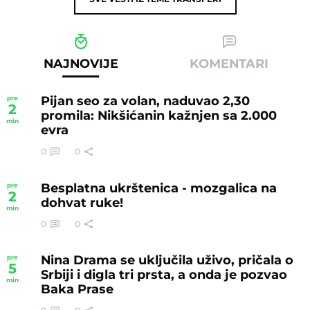
NAJNOVIJE
KOMENTARI
Pijan seo za volan, naduvao 2,30
pre
2
promila: Nikšićanin kažnjen sa 2.000
min
evra
0
0
Besplatna ukrštenica - mozgalica na
pre
2
dohvat ruke!
min
0
0
Nina Drama se uključila uživo, pričala o
pre
5
Srbiji i digla tri prsta, a onda je pozvao
min
Baka Prase