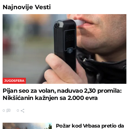
Najnovije
Vesti
JUGOSFERA
Pijan seo za volan, naduvao 2,30 promila:
Nikšićanin kažnjen sa 2.000 evra
0
0
Požar kod Vrbasa pretio da