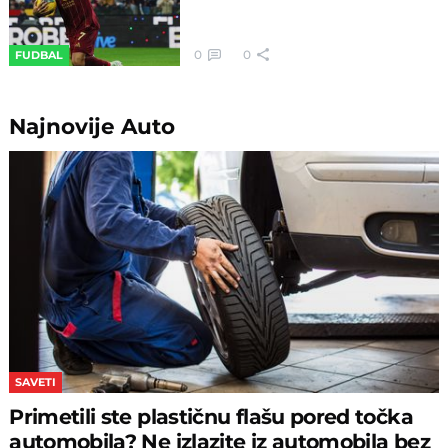
0
0
FUDBAL
Najnovije
Auto
SAVETI
Primetili ste plastičnu flašu pored točka
automobila? Ne izlazite iz automobila bez