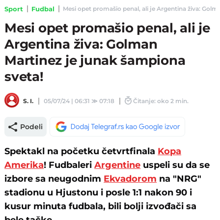
Sport
Fudbal
Mesi opet promašio penal, ali je Argentina živa: Golma
Mesi opet promašio penal, ali je
Argentina živa: Golman
Martinez je junak šampiona
sveta!
S. I.
05/07/24 | 06:31
≫
07:18
Čitanje: oko 2 min.
Podeli
Spektakl na početku četvrtfinala
Kopa
Amerika
! Fudbaleri
Argentine
uspeli su da se
izbore sa neugodnim
Ekvadorom
na "NRG"
stadionu u Hjustonu i posle 1:1 nakon 90 i
kusur minuta fudbala, bili bolji izvođači sa