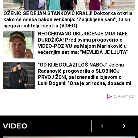
OŽENIO SE DEJAN STANKOVIĆ KRALJ! Doktorka otkrila
kako se oseća nakon venčanja: "Zaljubljena sam", tu su
njegovi roditelji i sestra (VIDEO)
NEOČEKIVANO UKLJUČENJE MUSTAFE
DURDŽIĆA! Pred svima progovorio o
VIDEO-POZIVU sa Majom Marinković u
večernjim satima: "MEVLIDA JE LJUTA"
"OD KIJE DOLAZI LOŠ NABOJ" Jelena
Radanović progovorila o SLOBINOJ
PRVOJ ŽENI, pa iznenadila izjavom o
Luni Đogani: "Ona je prirodna, dopada mi
se"
by Aklamator
VIDEO