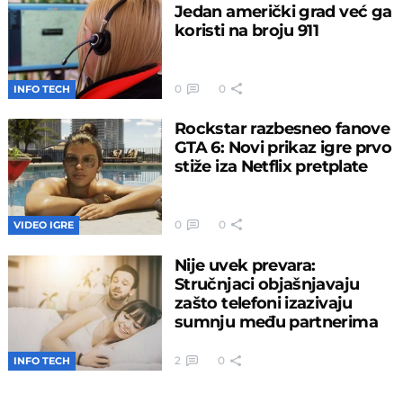
Jedan američki grad već ga
koristi na broju 911
0
0
INFO TECH
Rockstar razbesneo fanove
GTA 6: Novi prikaz igre prvo
stiže iza Netflix pretplate
0
0
VIDEO IGRE
Nije uvek prevara:
Stručnjaci objašnjavaju
zašto telefoni izazivaju
sumnju među partnerima
2
0
INFO TECH