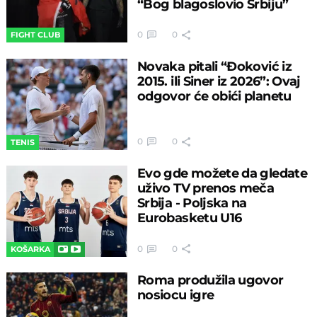
“Bog blagoslovio Srbiju”
0
0
FIGHT CLUB
Novaka pitali “Đoković iz
2015. ili Siner iz 2026”: Ovaj
odgovor će obići planetu
0
0
TENIS
Evo gde možete da gledate
uživo TV prenos meča
Srbija - Poljska na
Eurobasketu U16
0
0
KOŠARKA
Roma produžila ugovor
nosiocu igre