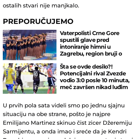
ostalih stvari nije manjkalo.
PREPORUČUJEMO
Vaterpolisti Crne Gore
spustili glave pred
intoniranje himni u
Zagrebu, region bruji o
velikom propustu
Šta se ovde desilo?!
Potencijalni rival Zvezde
vodio 3:0 posle 10 minuta,
meč završen nikad luđim
rezultatom
U prvih pola sata videli smo po jednu sjajnu
situaciju na obe strane, pošto je najpre
Emilijano Martinez skinuo čist zicer Džeremiju
Sarmijentu, a onda imao i sreće da je Kendri