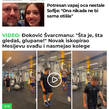
Potresan vapaj oca nestale
Sofije: "Ona nikada ne bi
sama otišla"
VIDEO:
Đoković Švarcmanu: "Šta je, šta
gledaš, glupane!" Novak iskopirao
Mesijevu svađu i nasmejao kolege
Play
Video
0:15