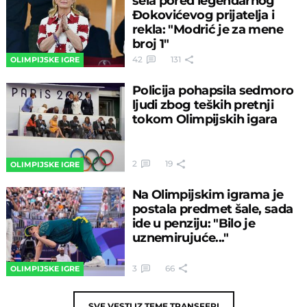
sela pored legendarnog
Đokovićevog prijatelja i
rekla: "Modrić je za mene
broj 1"
42
131
OLIMPIJSKE IGRE
Policija pohapsila sedmoro
ljudi zbog teških pretnji
tokom Olimpijskih igara
2
19
OLIMPIJSKE IGRE
Na Olimpijskim igrama je
postala predmet šale, sada
ide u penziju: "Bilo je
uznemirujuće..."
3
66
OLIMPIJSKE IGRE
SVE VESTI IZ TEME
TRANSFERI