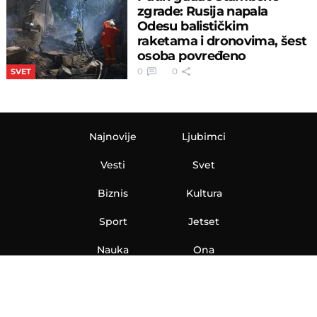
zgrade: Rusija napala
Odesu balističkim
raketama i dronovima, šest
osoba povređeno
0
0
SVET
Najnovije
Ljubimci
Vesti
Svet
Biznis
Kultura
Sport
Jetset
Nauka
Ona
Aero
Zanimljivosti
eKlinika
Hi-Tech