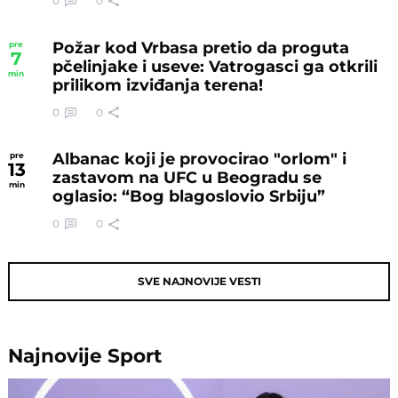
0
0
Požar kod Vrbasa pretio da proguta
pre
7
pčelinjake i useve: Vatrogasci ga otkrili
min
prilikom izviđanja terena!
0
0
Albanac koji je provocirao "orlom" i
pre
13
zastavom na UFC u Beogradu se
min
oglasio: “Bog blagoslovio Srbiju”
0
0
SVE NAJNOVIJE VESTI
Najnovije
Sport