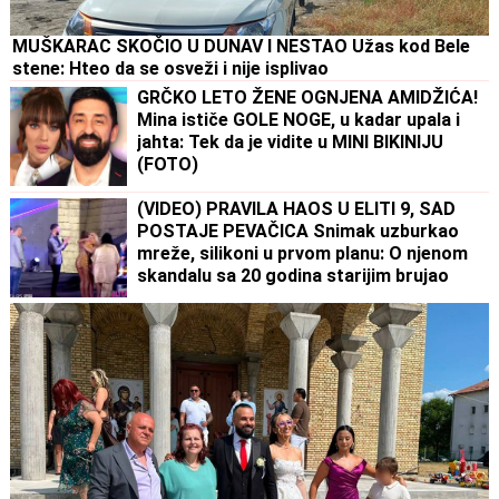
MUŠKARAC SKOČIO U DUNAV I NESTAO Užas kod Bele
stene: Hteo da se osveži i nije isplivao
GRČKO LETO ŽENE OGNJENA AMIDŽIĆA!
Mina ističe GOLE NOGE, u kadar upala i
jahta: Tek da je vidite u MINI BIKINIJU
(FOTO)
(VIDEO) PRAVILA HAOS U ELITI 9, SAD
POSTAJE PEVAČICA Snimak uzburkao
mreže, silikoni u prvom planu: O njenom
skandalu sa 20 godina starijim brujao
Balkan