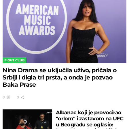
FIGHT CLUB
Nina Drama se uključila uživo, pričala o
Srbiji i digla tri prsta, a onda je pozvao
Baka Prase
0
0
Albanac koji je provocirao
"orlom" i zastavom na UFC
u Beogradu se oglasio: