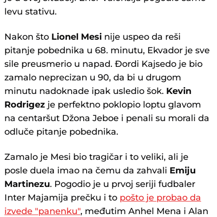
levu stativu.
Nakon što
Lionel Mesi
nije uspeo da reši
pitanje pobednika u 68. minutu, Ekvador je sve
sile preusmerio u napad. Đordi Kajsedo je bio
zamalo neprecizan u 90, da bi u drugom
minutu nadoknade ipak usledio šok.
Kevin
Rodrigez
je perfektno poklopio loptu glavom
na centaršut Džona Jeboe i penali su morali da
odluče pitanje pobednika.
Zamalo je Mesi bio tragičar i to veliki, ali je
posle duela imao na čemu da zahvali
Emiju
Martinezu
. Pogodio je u prvoj seriji fudbaler
Inter Majamija prečku i to
pošto je probao da
izvede "panenku"
, međutim Anhel Mena i Alan