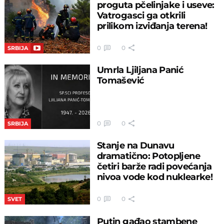
proguta pčelinjake i useve:
Vatrogasci ga otkrili
prilikom izviđanja terena!
0
0
SRBIJA
Umrla Ljiljana Panić
Tomašević
0
0
SRBIJA
Stanje na Dunavu
dramatično: Potopljene
četiri barže radi povećanja
nivoa vode kod nuklearke!
0
0
SVET
Putin gađao stambene