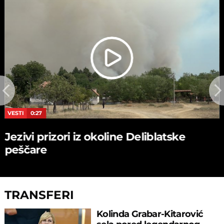
VESTI
0:27
Jezivi prizori iz okoline Deliblatske
peščare
TRANSFERI
Kolinda Grabar-Kitarović