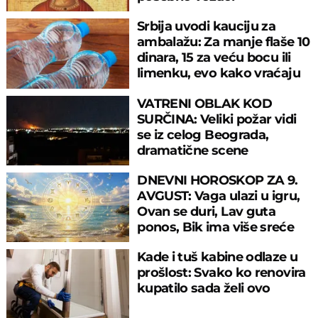
Srbija uvodi kauciju za
ambalažu: Za manje flaše 10
dinara, 15 za veću bocu ili
limenku, evo kako vraćaju
pare
VATRENI OBLAK KOD
SURČINA: Veliki požar vidi
se iz celog Beograda,
dramatične scene
uznemirile prestonicu
DNEVNI HOROSKOP ZA 9.
AVGUST: Vaga ulazi u igru,
Ovan se duri, Lav guta
ponos, Bik ima više sreće
nego pameti
Kade i tuš kabine odlaze u
prošlost: Svako ko renovira
kupatilo sada želi ovo