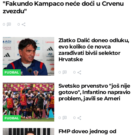
"Fakundo Kampaco neće doći u Crvenu
zvezdu"
0
0
Zlatko Dalić doneo odluku,
evo koliko će novca
zarađivati bivši selektor
Hrvatske
0
0
FUDBAL
Svetsko prvenstvo "još nije
gotovo", Infantino napravio
problem, javili se Ameri
0
0
FUDBAL
FMP doveo jednog od