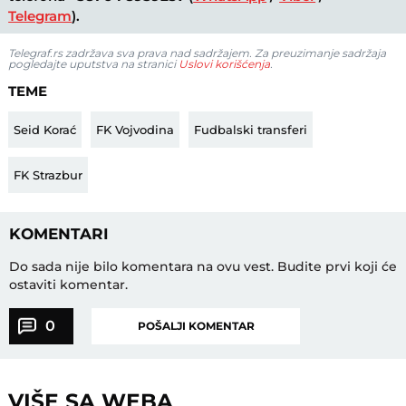
Telegram
).
Telegraf.rs zadržava sva prava nad sadržajem. Za preuzimanje sadržaja
pogledajte uputstva na stranici
Uslovi korišćenja
.
TEME
Seid Korać
FK Vojvodina
Fudbalski transferi
FK Strazbur
KOMENTARI
Do sada nije bilo komentara na ovu vest.
Budite prvi koji će
ostaviti komentar.
0
POŠALJI KOMENTAR
VIŠE SA WEBA