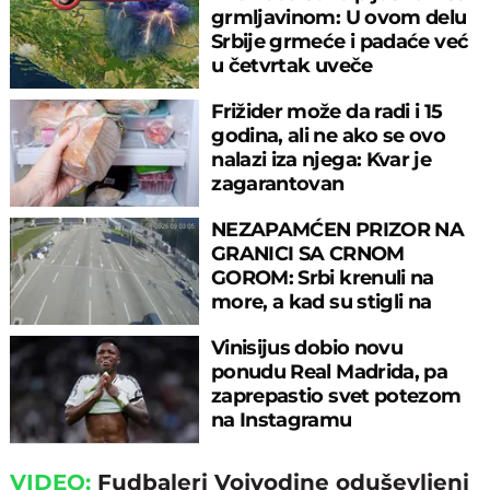
grmljavinom: U ovom delu
Srbije grmeće i padaće već
u četvrtak uveče
Frižider može da radi i 15
godina, ali ne ako se ovo
nalazi iza njega: Kvar je
zagarantovan
NEZAPAMĆEN PRIZOR NA
GRANICI SA CRNOM
GOROM: Srbi krenuli na
more, a kad su stigli na
prelaz, ostali u šoku!
Vinisijus dobio novu
ponudu Real Madrida, pa
zaprepastio svet potezom
na Instagramu
VIDEO:
Fudbaleri Vojvodine oduševljeni