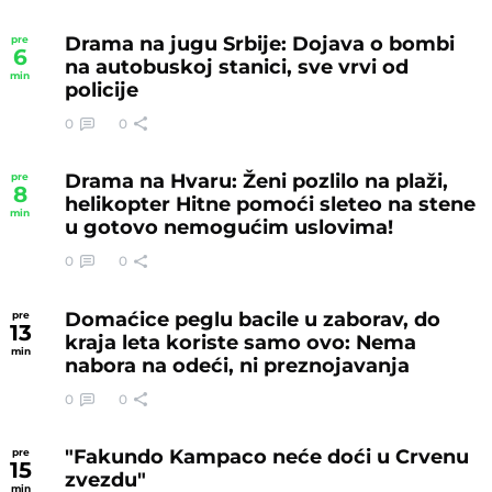
Drama na jugu Srbije: Dojava o bombi
pre
6
na autobuskoj stanici, sve vrvi od
min
policije
0
0
Drama na Hvaru: Ženi pozlilo na plaži,
pre
8
helikopter Hitne pomoći sleteo na stene
min
u gotovo nemogućim uslovima!
0
0
Domaćice peglu bacile u zaborav, do
pre
13
kraja leta koriste samo ovo: Nema
min
nabora na odeći, ni preznojavanja
0
0
"Fakundo Kampaco neće doći u Crvenu
pre
15
zvezdu"
min