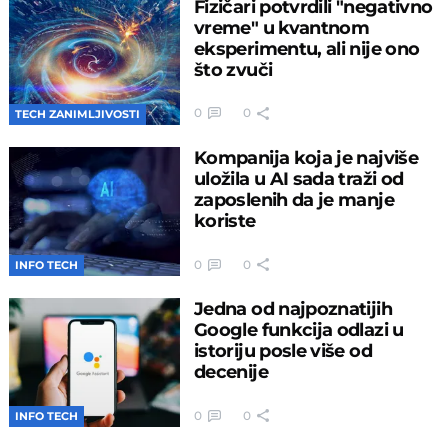
Fizičari potvrdili "negativno
vreme" u kvantnom
eksperimentu, ali nije ono
što zvuči
0
0
TECH ZANIMLJIVOSTI
Kompanija koja je najviše
uložila u AI sada traži od
zaposlenih da je manje
koriste
0
0
INFO TECH
Jedna od najpoznatijih
Google funkcija odlazi u
istoriju posle više od
decenije
0
0
INFO TECH