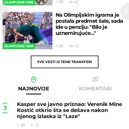
2
19
OLIMPIJSKE IGRE
Na Olimpijskim igrama je
postala predmet šale, sada
ide u penziju: "Bilo je
uznemirujuće..."
3
66
OLIMPIJSKE IGRE
SVE VESTI IZ TEME
TRANSFERI
NAJNOVIJE
KOMENTARI
Kasper sve javno priznao: Verenik Mine
pre
3
Kostić otkrio šta se dešava nakon
min
njenog izlaska iz "Laze"
0
0