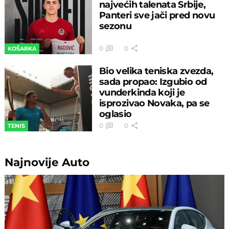
najvećih talenata Srbije,
Panteri sve jači pred novu
sezonu
0
0
KOŠARKA
Bio velika teniska zvezda,
sada propao: Izgubio od
vunderkinda koji je
isprozivao Novaka, pa se
oglasio
0
0
TENIS
Najnovije
Auto