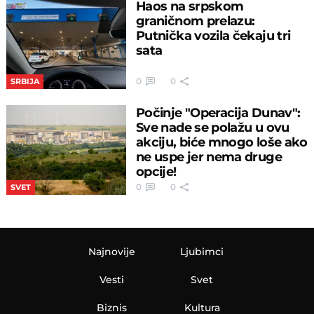
Haos na srpskom
graničnom prelazu:
Putnička vozila čekaju tri
sata
0
0
SRBIJA
Počinje "Operacija Dunav":
Sve nade se polažu u ovu
akciju, biće mnogo loše ako
ne uspe jer nema druge
opcije!
0
0
SVET
Najnovije
Ljubimci
Vesti
Svet
Biznis
Kultura