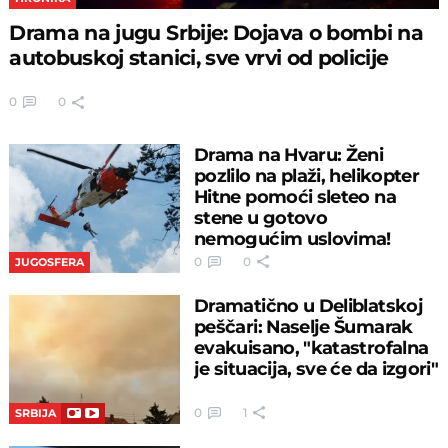
Drama na jugu Srbije: Dojava o bombi na
autobuskoj stanici, sve vrvi od policije
0
0
Drama na Hvaru: Ženi
pozlilo na plaži, helikopter
Hitne pomoći sleteo na
stene u gotovo
nemogućim uslovima!
0
0
JUGOSFERA
Dramatično u Deliblatskoj
peščari: Naselje Šumarak
evakuisano, "katastrofalna
je situacija, sve će da izgori"
0
1
SRBIJA