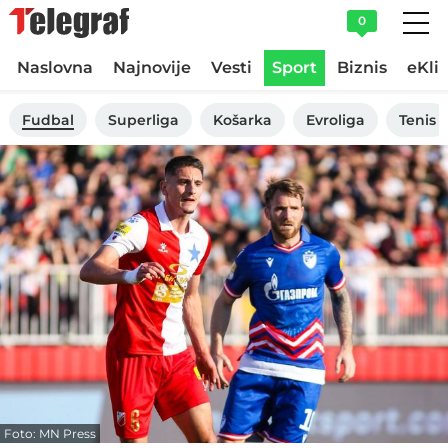
0
Naslovna
Najnovije
Vesti
Sport
Biznis
eKli
Fudbal
Superliga
Košarka
Evroliga
Tenis
Foto: MN Press