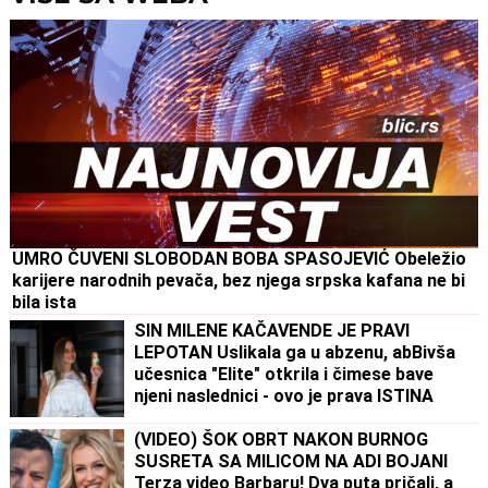
UMRO ČUVENI SLOBODAN BOBA SPASOJEVIĆ Obeležio
karijere narodnih pevača, bez njega srpska kafana ne bi
bila ista
SIN MILENE KAČAVENDE JE PRAVI
LEPOTAN Uslikala ga u abzenu, abBivša
učesnica "Elite" otkrila i čimese bave
njeni naslednici - ovo je prava ISTINA
(VIDEO) ŠOK OBRT NAKON BURNOG
SUSRETA SA MILICOM NA ADI BOJANI
Terza video Barbaru! Dva puta pričali, a