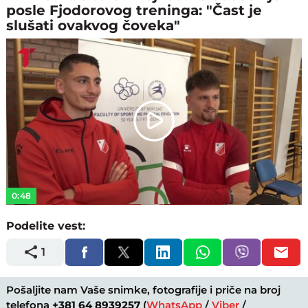
posle Fjodorovog treninga: "Čast je
slušati ovakvog čoveka"
Play
Video
0:48
Podelite vest:
1
Pošaljite nam Vaše snimke, fotografije i priče na broj
telefona
+381 64 8939257
(
WhatsApp
/
Viber
/