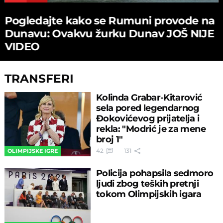
Pogledajte kako se Rumuni provode na
Dunavu: Ovakvu žurku Dunav JOŠ NIJE
VIDEO
TRANSFERI
Kolinda Grabar-Kitarović
sela pored legendarnog
Đokovićevog prijatelja i
rekla: "Modrić je za mene
broj 1"
42
131
OLIMPIJSKE IGRE
Policija pohapsila sedmoro
ljudi zbog teških pretnji
tokom Olimpijskih igara