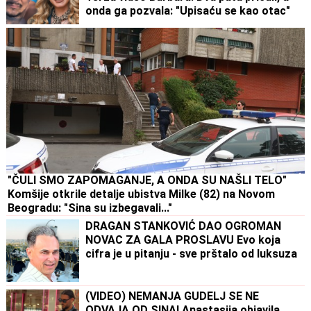
onda ga pozvala: "Upisaću se kao otac"
"ČULI SMO ZAPOMAGANJE, A ONDA SU NAŠLI TELO"
Komšije otkrile detalje ubistva Milke (82) na Novom
Beogradu: "Sina su izbegavali..."
DRAGAN STANKOVIĆ DAO OGROMAN
NOVAC ZA GALA PROSLAVU Evo koja
cifra je u pitanju - sve prštalo od luksuza
(VIDEO) NEMANJA GUDELJ SE NE
ODVAJA OD SINA! Anastasija objavila