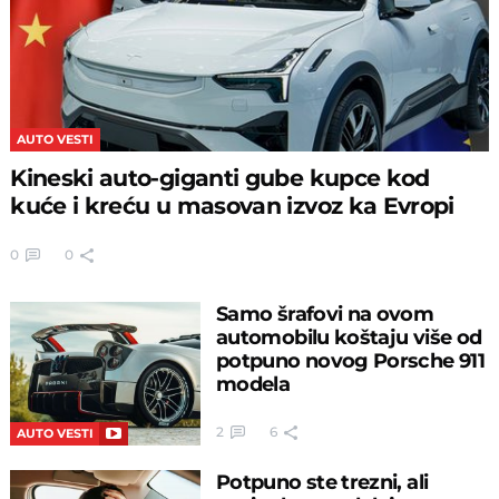
AUTO VESTI
Kineski auto-giganti gube kupce kod
kuće i kreću u masovan izvoz ka Evropi
0
0
Samo šrafovi na ovom
automobilu koštaju više od
potpuno novog Porsche 911
modela
2
6
AUTO VESTI
Potpuno ste trezni, ali