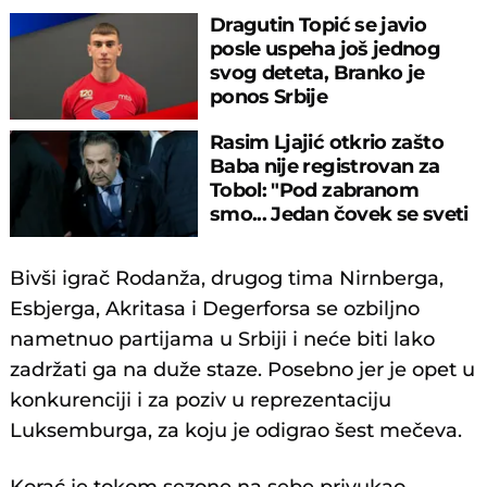
Dragutin Topić se javio
posle uspeha još jednog
svog deteta, Branko je
ponos Srbije
Rasim Ljajić otkrio zašto
Baba nije registrovan za
Tobol: "Pod zabranom
smo... Jedan čovek se sveti
Partizanu"
Bivši igrač Rodanža, drugog tima Nirnberga,
Esbjerga, Akritasa i Degerforsa se ozbiljno
nametnuo partijama u Srbiji i neće biti lako
zadržati ga na duže staze. Posebno jer je opet u
konkurenciji i za poziv u reprezentaciju
Luksemburga, za koju je odigrao šest mečeva.