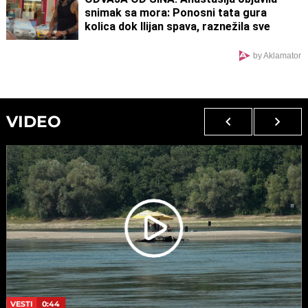
snimak sa mora: Ponosni tata gura
kolica dok Ilijan spava, raznežila sve
by Aklamator
VIDEO
VESTI
0:44