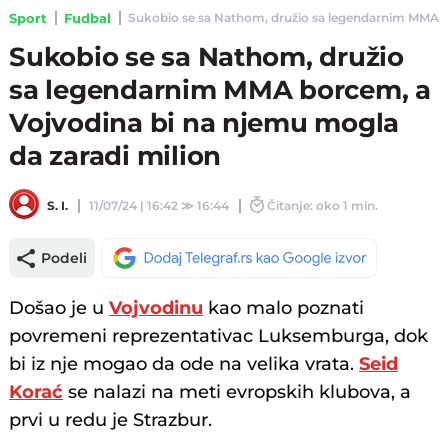
Sport
Fudbal
Sukobio se sa Nathom, družio sa legendarnim MMA bor
Sukobio se sa Nathom, družio
sa legendarnim MMA borcem, a
Vojvodina bi na njemu mogla
da zaradi milion
S. I.
11/07/24 | 16:42
≫
16:44
Čitanje: oko 1 min.
Podeli
Došao je u
Vojvodinu
kao malo poznati
povremeni reprezentativac Luksemburga, dok
bi iz nje mogao da ode na velika vrata.
Seid
Korać
se nalazi na meti evropskih klubova, a
prvi u redu je Strazbur.