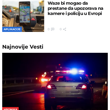
Waze bi mogao da
prestane da upozorava na
kamere i policiju u Evropi
0
0
APLIKACIJE
Najnovije
Vesti
HRONIKA