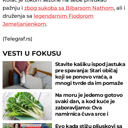
Korać je tokom sezone na sebe privukao
pažnju i
zbog sukoba sa Bibarsom Nathom
, ali i
druženja sa
legendarnim Fjodorom
Jemeljanjenkom
.
(Telegraf.rs)
VESTI U FOKUSU
Stavite kašiku ispod jastuka
pre spavanja: Stari običaj
koji se ponovo vraća, a
mnogi tvrde da im pomaže
Na moru je jedemo gotovo
svaki dan, a kod kuće je
zaboravljamo: Ova
namirnica čuva srce i
reguliše šećer
Evo kada stižu pljuskovi sa