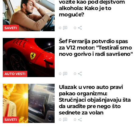
vozite kao pod dejstvom
alkohola: Kako je to
moguće?
0
0
SAVETI
Šef Ferrarija potvrdio spas
za V12 motor: "Testirali smo
novo gorivo i radi savršeno"
0
0
AUTO VESTI
Ulazak u vreo auto pravi
pakao organizmu:
Stručnjaci objašnjavaju šta
da uradite pre nego što
sednete za volan
0
0
SAVETI