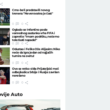
Crno-beli predstavili novog
trenera: "Neverovatna je čast"
0
0
Oglasio se Infantino posle
vanrednog sastanka vrha FIFA i
zapretio: "Imam podršku, nećemo
tolerisati napade!"
0
0
Odustao i Feliks Ože Alijasim: Niko
neće da igra jedan od najjačih
turnira na svetu!
0
0
Ovo se retko viđa: Prijateljski meč
odbojkašica Srbije i Rusije završen
nerešeno
0
0
ovije
Auto