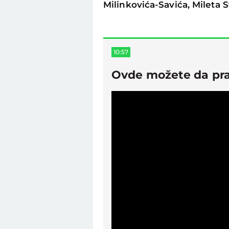
Milinkovića-Savića, Mileta S
10:57
Ovde možete da pra