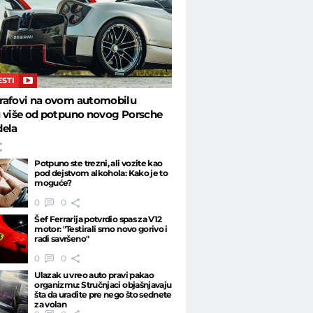
ESTI
rafovi na ovom automobilu
u više od potpuno novog Porsche
dela
Potpuno ste trezni, ali vozite kao
pod dejstvom alkohola: Kako je to
moguće?
0
0
Šef Ferrarija potvrdio spas za V12
motor: "Testirali smo novo gorivo i
radi savršeno"
0
0
Ulazak u vreo auto pravi pakao
organizmu: Stručnjaci objašnjavaju
šta da uradite pre nego što sednete
za volan