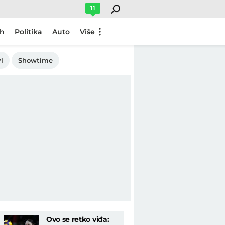
11
ch
Politika
Auto
Više
i
Showtime
Ovo se retko viđa: