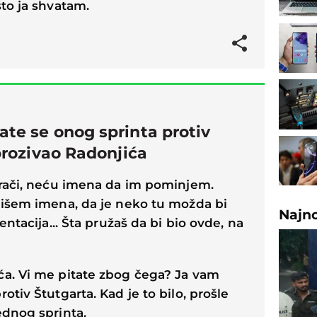
što ja shvatam.
te se onog sprinta protiv
sprozivao Radonjića
grači, neću imena da im pominjem.
pišem imena, da je neko tu možda bi
Najn
entacija... Šta pružaš da bi bio ovde, na
ća. Vi me pitate zbog čega? Ja vam
otiv Štutgarta. Kad je to bilo, prošle
ednog sprinta.