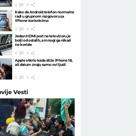
0
0
Kako da Android telefon normalno
radi u grupnom razgovoru sa
iPhone korisnicima
0
0
Jedan HDMI port na televizoru je
bolji od ostalih, a mnogi ga nikad
ne koriste
0
0
Apple otkrio kada stiže iPhone 18,
ali datum znaju samo ovi ljudi
0
0
ovije
Vesti