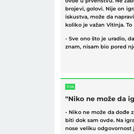
ovde u prvenstvu. Ne zab
brojevi, golovi. Nije on i
iskustva, može da napravi 
koliko je važan Vitinja. To 
- Sve ono što je uradio, da
znam, nisam bio pored nje
11:56
"Niko ne može da i
- Niko ne može da dođe za
biti dok sam ovde. Na igr
nose veliku odgovornost je