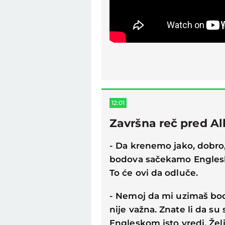
12:01
Završna reč pred Al
- Da krenemo jako, dobro,
bodova sačekamo Englesk
To će ovi da odluče.
- Nemoj da mi uzimaš bodo
nije važna. Znate li da su 
Engleskom isto vredi. Žel