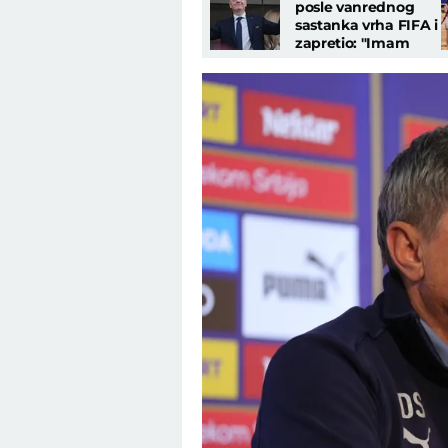
posle vanrednog
sastanka vrha FIFA i
zapretio: "Imam
podršku, nećemo
tolerisati napade!"