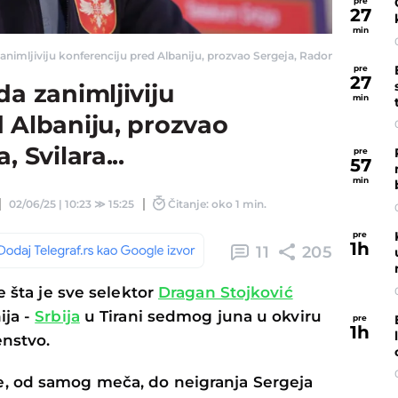
pre
27
min
nimljiviju konferenciju pred Albaniju, prozvao Sergeja, Radonjića, Svilara...
pre
27
da zanimljiviju
min
 Albaniju, prozvao
 Svilara...
pre
57
min
02/06/25 | 10:23
≫
15:25
Čitanje: oko 1 min.
pre
1
h
11
205
e šta je sve selektor
Dragan Stojković
ija -
Srbija
u Tirani sedmog juna u okviru
pre
1
h
enstvo.
, od samog meča, do neigranja Sergeja