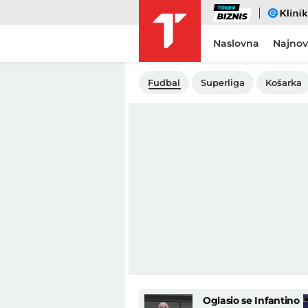
Biznis
eKlinika
Naslovna
Najnov
Fudbal
Superliga
Košarka
Oglasio se Infantino