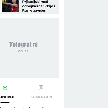
Prijateljski meč
odbojkašica Srbije i
i
Rusije završen
nerešeno
JNOVIJE
KOMENTARI