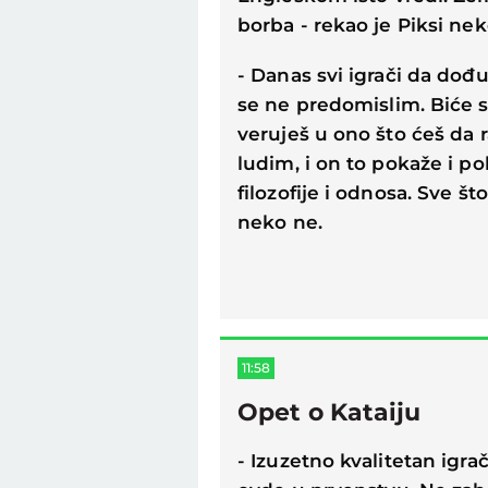
borba - rekao je Piksi ne
- Danas svi igrači da dođu
se ne predomislim. Biće s
veruješ u ono što ćeš da r
ludim, i on to pokaže i p
filozofije i odnosa. Sve š
neko ne.
11:58
Opet o Kataiju
- Izuzetno kvalitetan igra