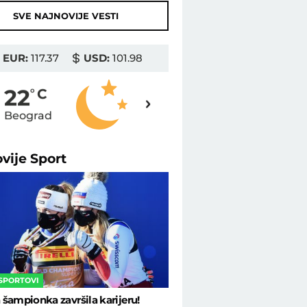
SVE NAJNOVIJE VESTI
EUR:
117.37
USD:
101.98
23
22
o
C
o
C
Beograd
Novi Sad
ovije
Sport
 SPORTOVI
šampionka završila karijeru!