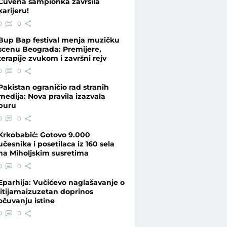
Čuvena šampionka završila
karijeru!
0
0
 - Telegraf.rs
Bup Bap festival menja muzičku
scenu Beograda: Premijere,
terapije zvukom i završni rejv
0
0
Pakistan ograničio rad stranih
medija: Nova pravila izazvala
buru
0
0
Krkobabić: Gotovo 9.000
učesnika i posetilaca iz 160 sela
na Miholjskim susretima
0
0
Eparhija: Vučićevo naglašavanje o
litijamaizuzetan doprinos
očuvanju istine
0
0