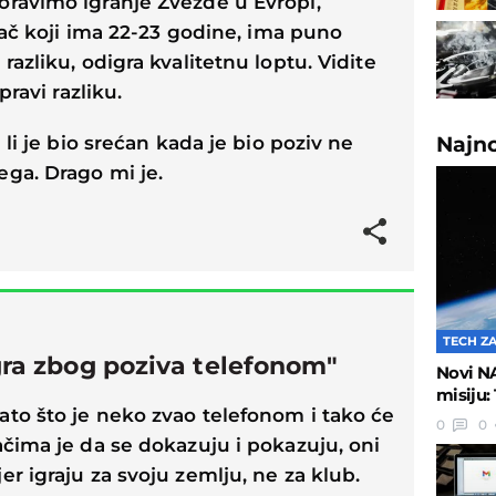
oravimo igranje Zvezde u Evropi,
grač koji ima 22-23 godine, ima puno
razliku, odigra kvalitetnu loptu. Vidite
pravi razliku.
Najn
 li je bio srećan kada je bio poziv ne
ga. Drago mi je.
TECH Z
gra zbog poziva telefonom"
Novi N
misiju:
to što je neko zvao telefonom i tako će
0
0
ačima je da se dokazuju i pokazuju, oni
r igraju za svoju zemlju, ne za klub.