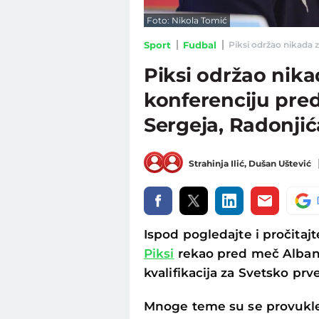
Foto: Nikola Tomić
Sport
Fudbal
Piksi održao nikada za
Piksi održao nika
konferenciju pred
Sergeja, Radonjića,
Strahinja Ilić
,
Dušan Uštević
Ispod pogledajte i pročitajt
Piksi
rekao pred meč Alban
kvalifikacija za Svetsko prv
Mnoge teme su se provukle