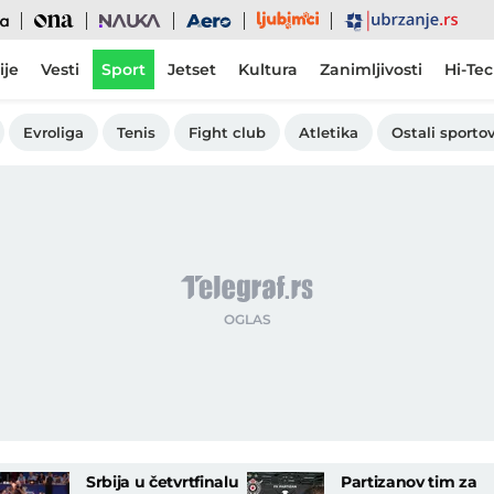
Ljubimci
Ona
Nauka
Aero
Ubrzanje
ije
Vesti
Sport
Jetset
Kultura
Zanimljivosti
Hi-Te
Evroliga
Tenis
Fight club
Atletika
Ostali sportov
Srbija u četvrtfinalu
Partizanov tim za