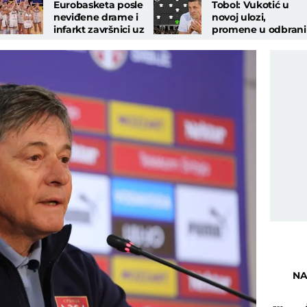
Eurobasketa posle
Tobol: Vukotić u
neviđene drame i
novoj ulozi,
infarkt završnici uz
promene u odbrani 
zvuk sirene!
veznom redu
NA