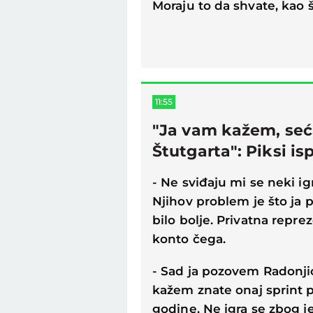
Moraju to da shvate, kao 
11:55
"Ja vam kažem, seća
Štutgarta": Piksi i
- Ne sviđaju mi se neki i
Njihov problem je što ja 
bilo bolje. Privatna reprez
konto čega.
- Sad ja pozovem Radonji
kažem znate onaj sprint pr
godine. Ne igra se zbog j