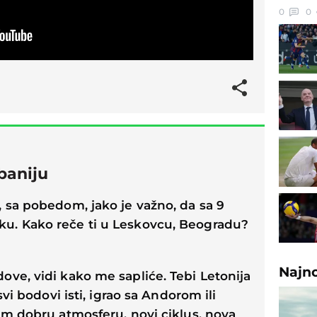
0
0
baniju
 sa pobedom, jako je važno, da sa 9
u. Kako reče ti u Leskovcu, Beogradu?
Najn
ve, vidi kako me sapliće. Tebi Letonija
svi bodovi isti, igrao sa Andorom ili
im dobru atmosferu, novi ciklus, nova