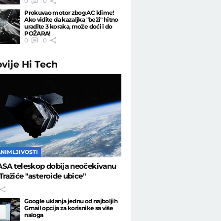
0
0
Prokuvao motor zbog AC klime!
Ako vidite da kazaljka "beži" hitno
uradite 3 koraka, može doći i do
POŽARA!
0
0
ovije
Hi Tech
ANIMLJIVOSTI
ASA teleskop dobija neočekivanu
 Tražiće "asteroide ubice"
Google uklanja jednu od najboljih
Gmail opcija za korisnike sa više
naloga