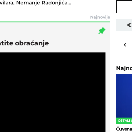
vilara, Nemanje Radonjića...
Najnovije
16
o
C
tite obraćanje
Priština
Najn
OSTALI
Čuvena 