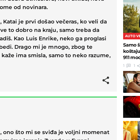
kome od novinara.
, Katai je prvi došao večeras, ko veli da
ve to dobro na kraju, samo treba da
AUTO V
adiš. Kao Luis Enrike, neko ga proglasi
Samo š
obedi. Drago mi je mnogo, zbog te
koštaj
to kaže ima smisla, samo to neko razume,
911 mo
1
1
č, ono što mi se sviđa je voljni momenat