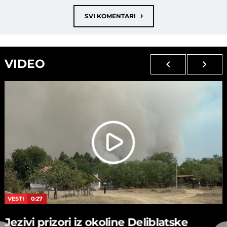
›
SVI KOMENTARI
VIDEO
VESTI
0:27
Jezivi prizori iz okoline Deliblatske