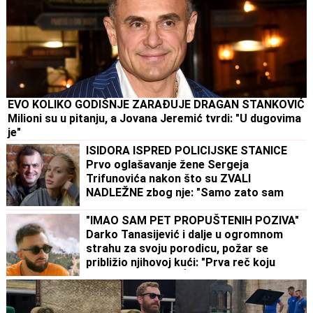
EVO KOLIKO GODIŠNJE ZARAĐUJE DRAGAN STANKOVIĆ
Milioni su u pitanju, a Jovana Jeremić tvrdi: "U dugovima
je"
ISIDORA ISPRED POLICIJSKE STANICE
Prvo oglašavanje žene Sergeja
Trifunovića nakon što su ZVALI
NADLEŽNE zbog nje: "Samo zato sam
došla"
"IMAO SAM PET PROPUŠTENIH POZIVA"
Darko Tanasijević i dalje u ogromnom
strahu za svoju porodicu, požar se
približio njihovoj kući: "Prva reč koju
sam čuo - IZGOREĆEMO"