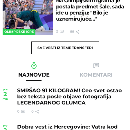
Na Olimpijskim igrama je
postala predmet šale, sada
ide u penziju: "Bilo je
uznemirujuće..."
3
66
OLIMPIJSKE IGRE
SVE VESTI IZ TEME
TRANSFERI
NAJNOVIJE
KOMENTARI
SMRŠAO 91 KILOGRAM! Ceo svet ostao
pre
2
bez teksta posle objave fotografija
min
LEGENDARNOG GLUMCA
0
0
Dobra vest iz Hercegovine: Vatra kod
pre