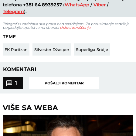
telefona
+381 64 8939257
(
WhatsApp
/
Viber
/
Telegram
).
Telegraf.rs zadržava sva prava nad sadržajem. Za preuzimanje sadržaja
pogledajte uputstva na stranici
Uslovi korišćenja
.
TEME
FK Partizan
Silvester Džasper
Superliga Srbije
KOMENTARI
1
POŠALJI KOMENTAR
VIŠE SA WEBA