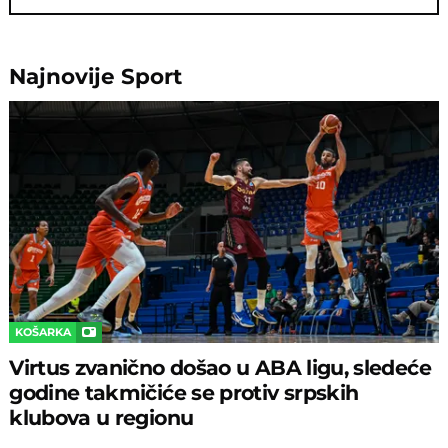
Najnovije
Sport
KOŠARKA
Virtus zvanično došao u ABA ligu, sledeće
godine takmičiće se protiv srpskih
klubova u regionu