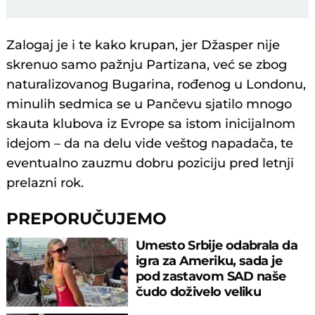
Zalogaj je i te kako krupan, jer Džasper nije
skrenuo samo pažnju Partizana, već se zbog
naturalizovanog Bugarina, rođenog u Londonu,
minulih sedmica se u Pančevu sjatilo mnogo
skauta klubova iz Evrope sa istom inicijalnom
idejom – da na delu vide veštog napadača, te
eventualno zauzmu dobru poziciju pred letnji
prelazni rok.
PREPORUČUJEMO
Umesto Srbije odabrala da
igra za Ameriku, sada je
pod zastavom SAD naše
čudo doživelo veliku
“blamažu”