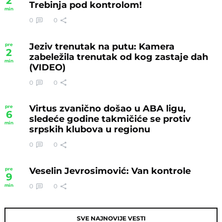
2
Trebinja pod kontrolom!
min
0
0
Jeziv trenutak na putu: Kamera
pre
2
zabeležila trenutak od kog zastaje dah
min
(VIDEO)
0
0
Virtus zvanično došao u ABA ligu,
pre
6
sledeće godine takmičiće se protiv
min
srpskih klubova u regionu
0
0
Veselin Jevrosimović: Van kontrole
pre
9
0
0
min
SVE NAJNOVIJE VESTI