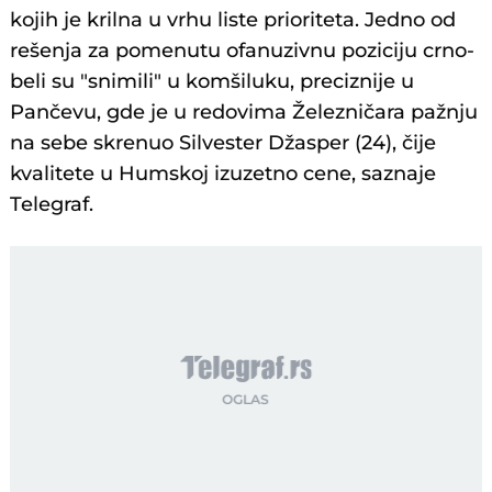
kojih je krilna u vrhu liste prioriteta. Jedno od
rešenja za pomenutu ofanuzivnu poziciju crno-
beli su "snimili" u komšiluku, preciznije u
Pančevu, gde je u redovima Železničara pažnju
na sebe skrenuo Silvester Džasper (24), čije
kvalitete u Humskoj izuzetno cene, saznaje
Telegraf.