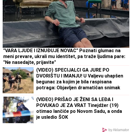
"VARA LJUDE I IZNUĐUJE NOVAC" Poznati glumac na
meni prevare, ukrali mu identitet, pa traže ljudima pare:
"Ne nasedajte, prijavite"
(VIDEO) SPECIJALCI GA JURE PO
DVORIŠTU I IMANJU! U Valjevu uhapšen
begunac za kojim je bila raspisana
potraga: Objavljen dramatičan snimak
akcije
(VIDEO) PRIŠAO JE ŽENI SA LEĐA I
POVUKAO JE ZA VRAT Tinejdžer (19)
otimao lančiće po Novom Sadu, a onda
je usledio ŠOK
by Aklamator