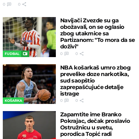
0
0
Navijači Zvezde su ga
obožavali, on se oglasio
zbog utakmice sa
Partizanom: "To mora da se
doživi"
0
0
FUDBAL
NBA košarkaš umro zbog
prevelike doze narkotika,
sud saopštio
zaprepašćujuće detalje
istrage
0
0
KOŠARKA
Zapamtite ime Branko
Pokrajac, dečak proslavio
Ostružnicu u svetu,
porodica Topić radi