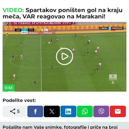
VIDEO:
Spartakov poništen gol na kraju
meča, VAR reagovao na Marakani!
Play
Video
0:53
Podelite vest:
5
Pošaljite nam Vaše snimke, fotografije i priče na broj