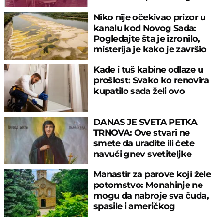
sitniš
Niko nije očekivao prizor u
kanalu kod Novog Sada:
Pogledajte šta je izronilo,
misterija je kako je završio
tu
Kade i tuš kabine odlaze u
prošlost: Svako ko renovira
kupatilo sada želi ovo
DANAS JE SVETA PETKA
TRNOVA: Ove stvari ne
smete da uradite ili ćete
navući gnev svetiteljke
Manastir za parove koji žele
potomstvo: Monahinje ne
mogu da nabroje sva čuda,
spasile i američkog
ambasadora