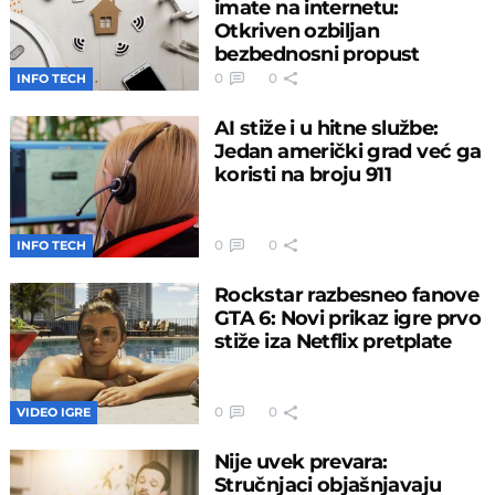
imate na internetu:
Otkriven ozbiljan
bezbednosni propust
0
0
INFO TECH
AI stiže i u hitne službe:
Jedan američki grad već ga
koristi na broju 911
0
0
INFO TECH
Rockstar razbesneo fanove
GTA 6: Novi prikaz igre prvo
stiže iza Netflix pretplate
0
0
VIDEO IGRE
Nije uvek prevara:
Stručnjaci objašnjavaju