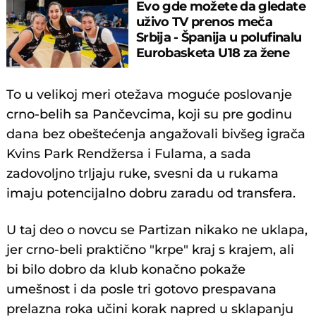
Evo gde možete da gledate
uživo TV prenos meča
Srbija - Španija u polufinalu
Eurobasketa U18 za žene
To u velikoj meri otežava moguće poslovanje
crno-belih sa Pančevcima, koji su pre godinu
dana bez obeštećenja angažovali bivšeg igrača
Kvins Park Rendžersa i Fulama, a sada
zadovoljno trljaju ruke, svesni da u rukama
imaju potencijalno dobru zaradu od transfera.
U taj deo o novcu se Partizan nikako ne uklapa,
jer crno-beli praktično "krpe" kraj s krajem, ali
bi bilo dobro da klub konačno pokaže
umešnost i da posle tri gotovo prespavana
prelazna roka učini korak napred u sklapanju