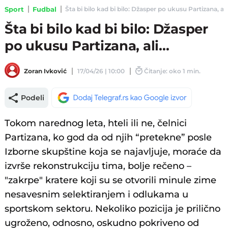
Sport
Fudbal
Šta bi bilo kad bi bilo: Džasper po ukusu Partizana, ali..
Šta bi bilo kad bi bilo: Džasper
po ukusu Partizana, ali...
Zoran Ivković
17/04/26 | 10:00
Čitanje: oko 1 min.
Podeli
Tokom narednog leta, hteli ili ne, čelnici
Partizana, ko god da od njih “pretekne” posle
Izborne skupštine koja se najavljuje, moraće da
izvrše rekonstrukciju tima, bolje rečeno –
"zakrpe" kratere koji su se otvorili minule zime
nesavesnim selektiranjem i odlukama u
sportskom sektoru. Nekoliko pozicija je prilično
ugroženo, odnosno, oskudno pokriveno od