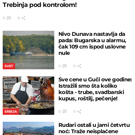
Trebinja pod kontrolom!
0
0
Nivo Dunava nastavlja da
pada: Bugarska u alarmu,
čak 109 cm ispod uslovne
nule
0
0
SVET
Sve cene u Guči ove godine:
Istražili smo šta koliko
košta - trube, svadbarski
kupus, roštilj, pečenje!
0
0
SRBIJA
Rudari ostali u jami četvrtu
noć: Traže neisplaćene