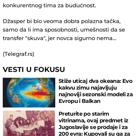
konkurentnog tima za budućnost.
Džasper bi bio veoma dobra polazna tačka,
samo da li ima sposobnosti, umešnosti da se
transfer "skuva", jer novca sigurno nema...
(Telegraf.rs)
VESTI U FOKUSU
Stiže uticaj dva okeana: Evo
kakvu zimu najavljuju
najnoviji sezonski modeli za
Evropu i Balkan
Preturite po starim
vitrinama, ovaj predmet iz
Jugoslavije se prodaje i za
200 evra: Kupovali su ga za