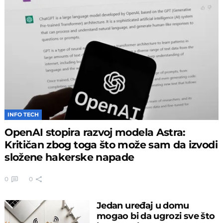
INFO TECH
OpenAI stopira razvoj modela Astra:
Kritičan zbog toga što može sam da izvodi
složene hakerske napade
0
0
Jedan uređaj u domu
mogao bi da ugrozi sve što