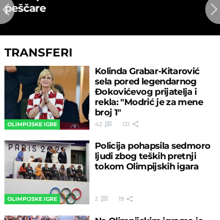
peščare
TRANSFERI
Kolinda Grabar-Kitarović
sela pored legendarnog
Đokovićevog prijatelja i
rekla: "Modrić je za mene
broj 1"
42
131
OLIMPIJSKE IGRE
Policija pohapsila sedmoro
ljudi zbog teških pretnji
tokom Olimpijskih igara
2
19
OLIMPIJSKE IGRE