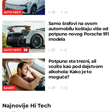
0
0
AUTO VESTI
Samo šrafovi na ovom
automobilu koštaju više od
potpuno novog Porsche 911
modela
2
6
AUTO VESTI
Potpuno ste trezni, ali
vozite kao pod dejstvom
alkohola: Kako je to
moguće?
0
0
SAVETI
Najnovije
Hi Tech