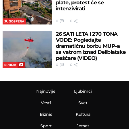
plate, protest će se
intenzivirati
0
0
JUGOSFERA
26 SATI LETA I 270 TONA
VODE: Pogledajte
dramatičnu borbu MUP-a
sa vatrom iznad Deliblatske
peščare (VIDEO)
0
0
SRBIJA
Najnovije
Ljubimci
Vesti
Svet
Biznis
Kultura
Sport
Jetset