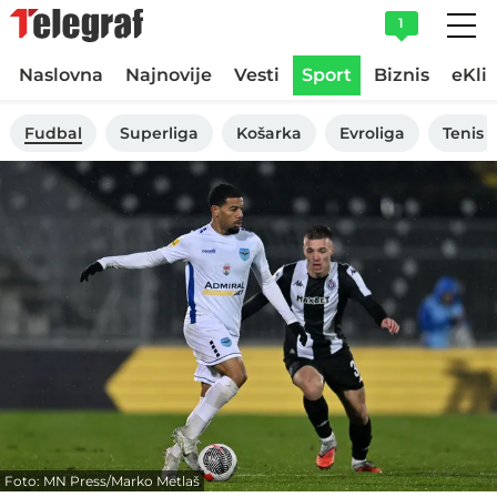
1
Naslovna
Najnovije
Vesti
Sport
Biznis
eKli
Fudbal
Superliga
Košarka
Evroliga
Tenis
Foto: MN Press/Marko Metlaš