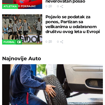
neverovatan posao
0
0
ATLETIKA
Pojavio se podatak za
ponos, Partizan sa
velikanima u odabranom
društvu ovog leta u Evropi
0
0
FUDBAL
Najnovije
Auto