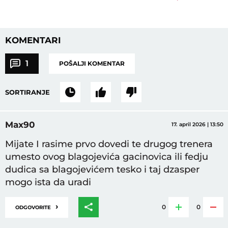
KOMENTARI
1
POŠALJI KOMENTAR
SORTIRANJE
Max90
17. april 2026 | 13:50
Mijate I rasime prvo dovedi te drugog trenera
umesto ovog blagojevića gacinovica ili fedju
dudica sa blagojevićem tesko i taj dzasper
mogo ista da uradi
›
0
0
ODGOVORITE