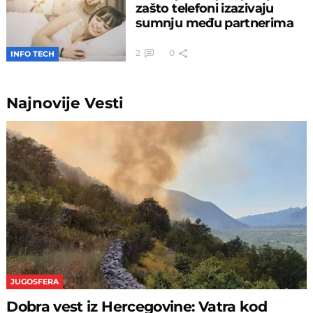
zašto telefoni izazivaju
sumnju među partnerima
2
0
INFO TECH
Najnovije
Vesti
JUGOSFERA
Dobra vest iz Hercegovine: Vatra kod