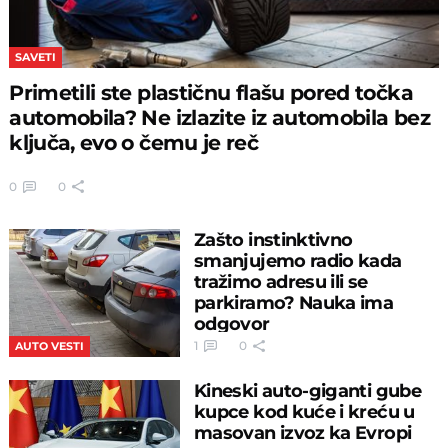
SAVETI
Primetili ste plastičnu flašu pored točka
automobila? Ne izlazite iz automobila bez
ključa, evo o čemu je reč
0
0
Zašto instinktivno
smanjujemo radio kada
tražimo adresu ili se
parkiramo? Nauka ima
odgovor
1
0
AUTO VESTI
Kineski auto-giganti gube
kupce kod kuće i kreću u
masovan izvoz ka Evropi