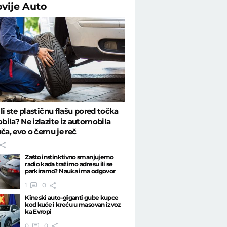
ovije
Auto
li ste plastičnu flašu pored točka
ila? Ne izlazite iz automobila
uča, evo o čemu je reč
Zašto instinktivno smanjujemo
radio kada tražimo adresu ili se
parkiramo? Nauka ima odgovor
1
0
Kineski auto-giganti gube kupce
kod kuće i kreću u masovan izvoz
ka Evropi
0
0