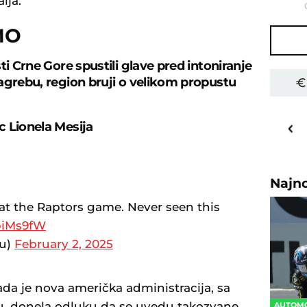
lja.
MO
ti Crne Gore spustili glave pred intoniranje
agrebu, region bruji o velikom propustu
30
o
C
 Lionela Mesija
Priština
Najn
t the Raptors game. Never seen this
ipiMs9fW
ou)
February 2, 2025
da je nova američka administracija, sa
 donela odluku da se uvedu takozvane
AUTOM