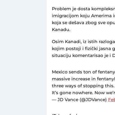
Problem je dosta kompleksni
imigracijom koju Amerima i
koja se dešava zbog sve opu
Kanadu.
Osim Kanadi, iz istih razlog
kojim postoji i fizički jasna
situaciju komentarisao je i
Mexico sends ton of fentany
massive increase in fentanyl 
three ways of stopping this. 
It’s gone nowhere. Now we’
— JD Vance (@JDVance)
Feb