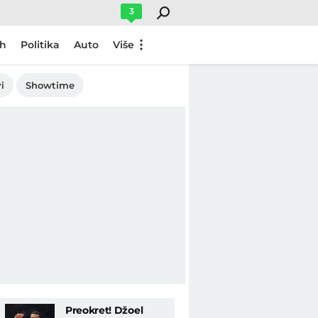
3
ch
Politika
Auto
Više
i
Showtime
Preokret! Džoel