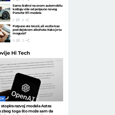
Samo šrafovi na ovom automobilu
koštaju više od potpuno novog
Porsche 911 modela
2
6
Potpuno ste trezni, ali vozite kao
pod dejstvom alkohola: Kako je to
moguće?
0
0
ovije
Hi Tech
ECH
stopira razvoj modela Astra:
n zbog toga što može sam da