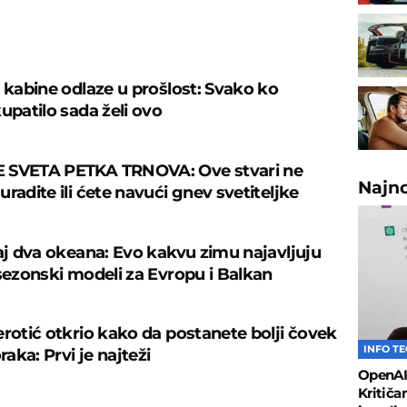
U
š kabine odlaze u prošlost: Svako ko
upatilo sada želi ovo
 SVETA PETKA TRNOVA: Ove stvari ne
Najn
radite ili ćete navući gnev svetiteljke
caj dva okeana: Evo kakvu zimu najavljuju
 sezonski modeli za Evropu i Balkan
erotić otkrio kako da postanete bolji čovek
INFO T
oraka: Prvi je najteži
OpenAI 
Kritiča