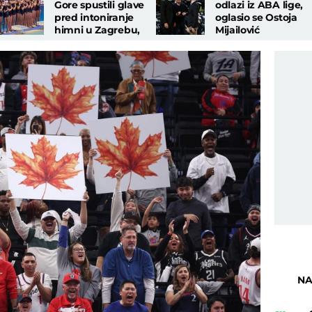
Gore spustili glave
odlazi iz ABA lige,
pred intoniranje
oglasio se Ostoja
himni u Zagrebu,
Mijailović
region bruji o
saopštenjem:
velikom propustu
"Obavešten sam..."
NA