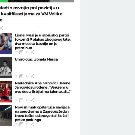
artin osvojio pol poziciju u
 kvalifikacijama za VN Velike
je
Lionel Mesi je u istorijskoj partiji
tokom SP plakao zbog svog tate,
dva meseca kasnije on je
preminuo
0
0
Umro otac Lionela Mesija
0
0
Naslednice Ane Ivanović i Jelene
Janković su rođene: "Verujem u
ovu decu, Srbija ima talente, ali..."
0
0
Novi snimak opšte tuče navijača
na aerodromu u Zagrebu: Jedan
trpeo teške udarce, ostali bežali
preko parkinga
0
0