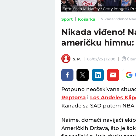
Foto: Sean M. Haffey / Getty images / Pr
Sport
Košarka
Nikada viđeno! Navi
Nikada viđeno! Na
američku himnu: 
S. P.
03/02/25 | 12:00
Čitan
Potpuno neočekivana situac
Reptorsa
i
Los Anđeles Klip
Kanade sa SAD putem NBA li
Naime, domaći navijači ekip
Američkih Država, što je šok