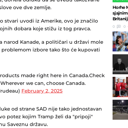
slove ove dve zemlje.
Horhe M
sjajnim
Britani
 stvari uvodi iz Amerike, ovo je značilo
0
0
jnih dobara koje stižu iz tog pravca.
a narod Kanade, a političari u državi mole
m problemom izbore tako što će kupovati
products made right here in Canada.Check
rt. Wherever we can, choose Canada.
Trudeau)
February 2, 2025
luke od strane SAD nije tako jednostavan
o potez kojim Tramp želi da "pripoji"
dnu Saveznu državu.