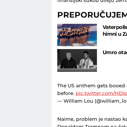
finansijski sukob dveju zema
PREPORUČUJE
Vaterpolis
himni u Z
Umro otac
The US anthem gets booed a
before.
pic.twitter.com/HD
— William Lou (@william_l
Naime, problem je nastao ka
Donaldom Trampom na čelu,