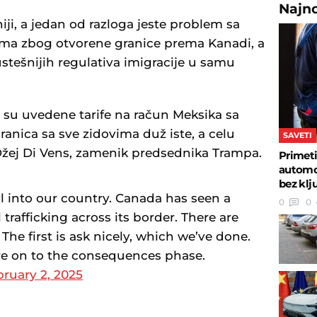
Najn
ji, a jedan od razloga jeste problem sa
ma zbog otvorene granice prema Kanadi, a
stešnijih regulativa imigracije u samu
a su uvedene tarife na račun Meksika sa
 granica sa sve zidovima duž iste, a celu
SAVETI
 Džej Di Vens, zamenik predsednika Trampa.
Primeti
automob
bez klj
l into our country. Canada has seen a
0
0
trafficking across its border. There are
The first is ask nicely, which we’ve done.
re on to the consequences phase.
ruary 2, 2025