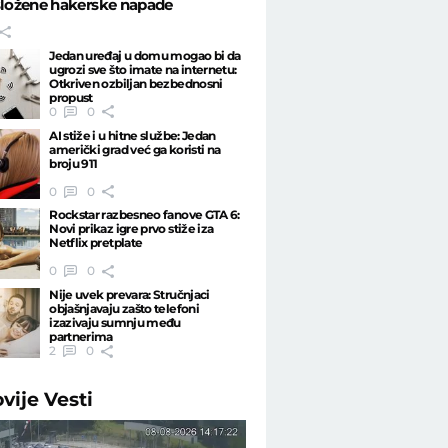
složene hakerske napade
Jedan uređaj u domu mogao bi da
ugrozi sve što imate na internetu:
Otkriven ozbiljan bezbednosni
propust
0
0
AI stiže i u hitne službe: Jedan
američki grad već ga koristi na
broju 911
0
0
Rockstar razbesneo fanove GTA 6:
Novi prikaz igre prvo stiže iza
Netflix pretplate
0
0
Nije uvek prevara: Stručnjaci
objašnjavaju zašto telefoni
izazivaju sumnju među
partnerima
2
0
ovije
Vesti