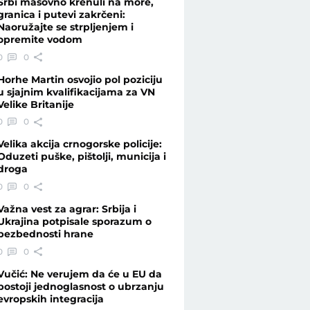
Srbi masovno krenuli na more,
granica i putevi zakrčeni:
Naoružajte se strpljenjem i
opremite vodom
0
0
Horhe Martin osvojio pol poziciju
u sjajnim kvalifikacijama za VN
Velike Britanije
0
0
Velika akcija crnogorske policije:
Oduzeti puške, pištolji, municija i
droga
0
0
Važna vest za agrar: Srbija i
Ukrajina potpisale sporazum o
bezbednosti hrane
0
0
Vučić: Ne verujem da će u EU da
postoji jednoglasnost o ubrzanju
evropskih integracija