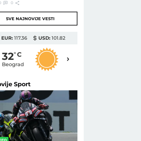
0
0
SVE NAJNOVIJE VESTI
EUR:
117.36
USD:
101.82
32
32
o
C
o
C
Beograd
Novi Sad
ovije
Sport
OTO