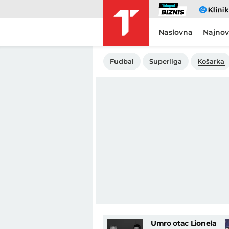
Biznis
eKlinika
Naslovna
Najnov
Fudbal
Superliga
Košarka
Umro otac Lionela