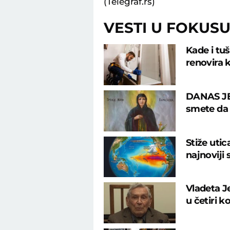
(Telegraf.rs)
VESTI U FOKUS
Kade i tu
renovira k
DANAS JE
smete da u
Stiže uti
najnoviji
Vladeta J
u četiri k