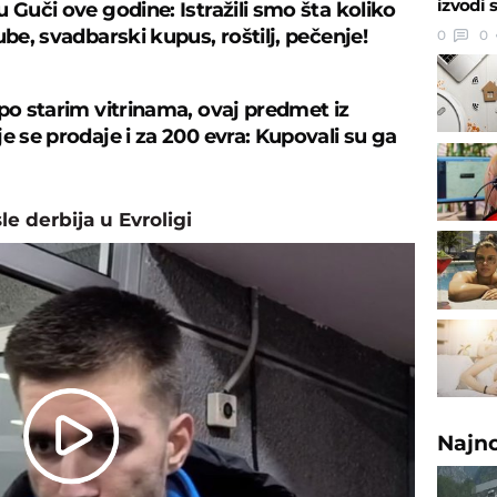
izvodi 
 Guči ove godine: Istražili smo šta koliko
ube, svadbarski kupus, roštilj, pečenje!
0
0
 po starim vitrinama, ovaj predmet iz
e se prodaje i za 200 evra: Kupovali su ga
le derbija u Evroligi
Najn
Play