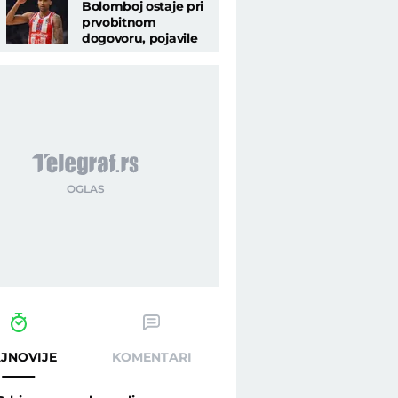
Bolomboj ostaje pri
prvobitnom
dogovoru, pojavile
se nove informacije
JNOVIJE
KOMENTARI