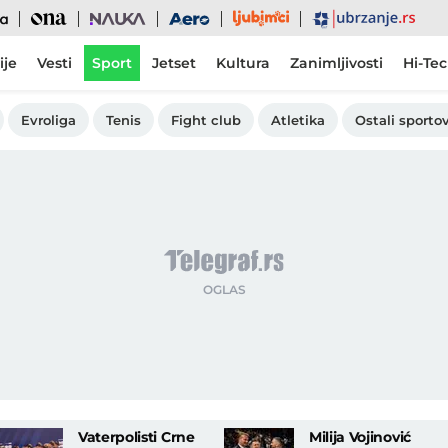
Ljubimci
Ona
Nauka
Aero
Ubrzanje
ije
Vesti
Sport
Jetset
Kultura
Zanimljivosti
Hi-Te
Evroliga
Tenis
Fight club
Atletika
Ostali sportov
Vaterpolisti Crne
Milija Vojinović