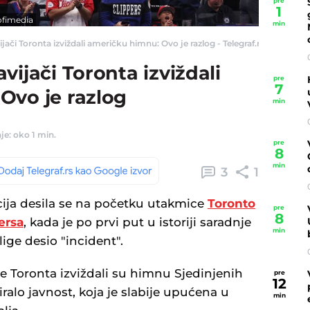
pre
1
ofimedia
min
jači Toronta izviždali američku himnu: Ovo je razlog - Telegraf.rs
vijači Toronta izviždali
pre
7
Ovo je razlog
min
je: oko 1 min.
pre
8
min
3
1
ija desila se na početku utakmice
Toronto
pre
8
ersa
, kada je po prvi put u istoriji saradnje
min
ge desio "incident".
e Toronta izviždali su himnu Sjedinjenih
pre
12
iralo javnost, koja je slabije upućena u
min