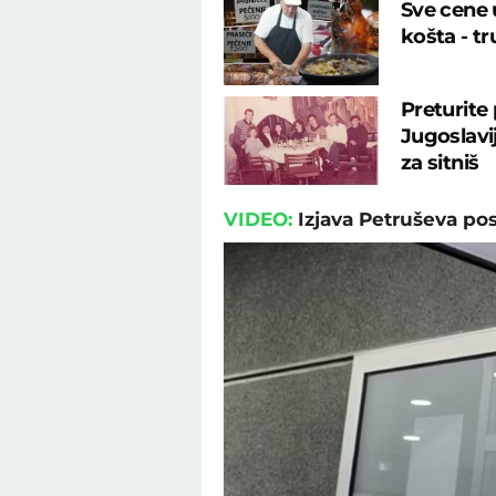
Sve cene u
košta - tr
Preturite
Jugoslavij
za sitniš
VIDEO:
Izjava Petruševa pos