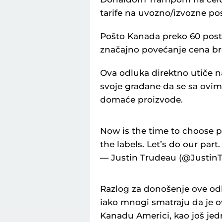
tarife na uvozno/izvozne po
Pošto Kanada preko 60 posto
značajno povećanje cena bro
Ova odluka direktno utiče n
svoje građane da se sa ovi
domaće proizvode.
Now is the time to choose 
the labels. Let’s do our pa
— Justin Trudeau (@Justin
Razlog za donošenje ove od
iako mnogi smatraju da je ov
Kanadu Americi, kao još je