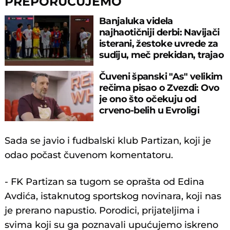
PREPORUČUJEMO
Banjaluka videla
najhaotičniji derbi: Navijači
isterani, žestoke uvrede za
sudiju, meč prekidan, trajao
3 sata
Čuveni španski "As" velikim
rečima pisao o Zvezdi: Ovo
je ono što očekuju od
crveno-belih u Evroligi
Sada se javio i fudbalski klub Partizan, koji je
odao počast čuvenom komentatoru.
- FK Partizan sa tugom se oprašta od Edina
Avdića, istaknutog sportskog novinara, koji nas
je prerano napustio. Porodici, prijateljima i
svima koji su ga poznavali upućujemo iskreno