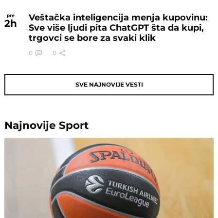
Veštačka inteligencija menja kupovinu:
pre
2
h
Sve više ljudi pita ChatGPT šta da kupi,
trgovci se bore za svaki klik
0
0
SVE NAJNOVIJE VESTI
Najnovije
Sport