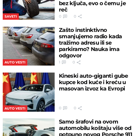
bez ključa, evo o čemu je
reč
0
0
SAVETI
Zašto instinktivno
smanjujemo radio kada
tražimo adresu ili se
parkiramo? Nauka ima
odgovor
1
0
AUTO VESTI
Kineski auto-giganti gube
kupce kod kuće i kreću u
masovan izvoz ka Evropi
0
0
AUTO VESTI
Samo šrafovi na ovom
automobilu koštaju više od
potpuno novog Porsche 911