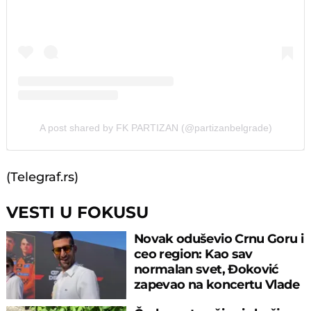
A post shared by FK PARTIZAN (@partizanbelgrade)
(Telegraf.rs)
VESTI U FOKUSU
Novak oduševio Crnu Goru i
ceo region: Kao sav
normalan svet, Đoković
zapevao na koncertu Vlade
Georgijeva