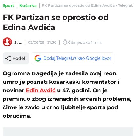
Sport
Košarka
FK Partizan se oprostio od Edina Avdića - Telegraf.r
FK Partizan se oprostio od
Edina Avdića
S. L.
03/06/26 | 21:36
Čitanje: oko 1 min.
Podeli
Ogromna tragedija je zadesila ovaj reon,
umro je poznati košarkaški komentator i
novinar
Edin Avdić
u 47. godini. On je
preminuo zbog iznenadnih srčanih problema,
čime je zavio u crno ljubitelje sporta pod
obručima.