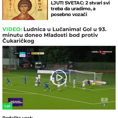
LJUTI SVETAC: 2 stvari svi
treba da uradimo, a
posebno vozači
VIDEO:
Ludnica u Lučanima! Gol u 93.
minutu doneo Mladosti bod protiv
Čukaričkog
Play
Video
1:01
Podelite vest: