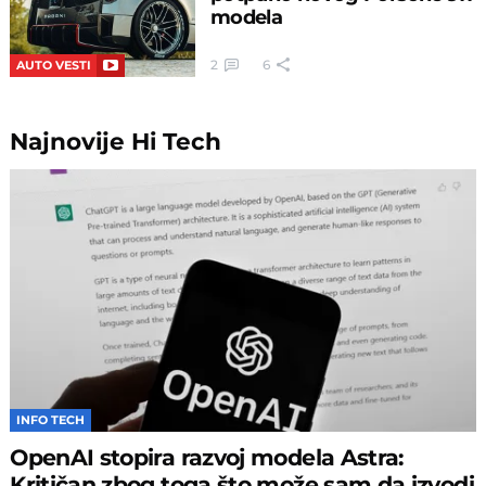
modela
2
6
AUTO VESTI
Najnovije
Hi Tech
INFO TECH
OpenAI stopira razvoj modela Astra:
Kritičan zbog toga što može sam da izvodi