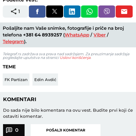
1
Pošaljite nam Vaše snimke, fotografije i priče na broj
telefona
+381 64 8939257
(
WhatsApp
/
Viber
/
Telegram
).
Telegraf.rs zadržava sva prava nad sadržajem. Za preuzimanje sadržaja
pogledajte uputstva na stranici
Uslovi korišćenja
.
TEME
FK Partizan
Edin Avdić
KOMENTARI
Do sada nije bilo komentara na ovu vest.
Budite prvi koji će
ostaviti komentar.
0
POŠALJI KOMENTAR