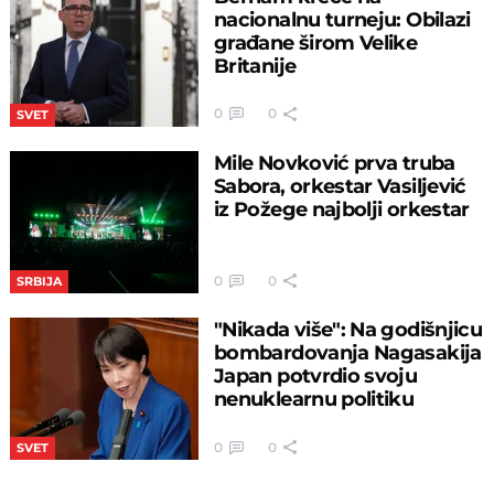
nacionalnu turneju: Obilazi
građane širom Velike
Britanije
0
0
SVET
Mile Novković prva truba
Sabora, orkestar Vasiljević
iz Požege najbolji orkestar
0
0
SRBIJA
"Nikada više": Na godišnjicu
bombardovanja Nagasakija
Japan potvrdio svoju
nenuklearnu politiku
0
0
SVET