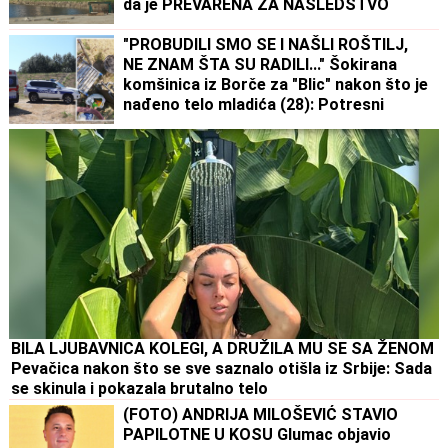
da je PREVARENA ZA NASLEDSTVO
"PROBUDILI SMO SE I NAŠLI ROŠTILJ,
NE ZNAM ŠTA SU RADILI..." Šokirana
komšinica iz Borče za "Blic" nakon što je
nađeno telo mladića (28): Potresni
prizori sa lica mesta (FOTO, VIDEO)
BILA LJUBAVNICA KOLEGI, A DRUŽILA MU SE SA ŽENOM
Pevačica nakon što se sve saznalo otišla iz Srbije: Sada
se skinula i pokazala brutalno telo
(FOTO) ANDRIJA MILOŠEVIĆ STAVIO
PAPILOTNE U KOSU Glumac objavio