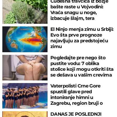
Čudesna travčica iz božje
bašte raste u Vojvodini:
Vraća snagu u noge,
izbacuje šlajm, tera
komarce i miševe
El Ninjo menja zimu u Srbiji:
Evo šta prve prognoze
najavljuju za predstojeću
zimu
Pogledajte pre nego što
pustite vodu: 7 oblika
stolice koji mogu otkriti šta
se dešava u vašim crevima
Vaterpolisti Crne Gore
spustili glave pred
intoniranje himni u
Zagrebu, region bruji o
velikom propustu
DANAS JE POSLEDNJI