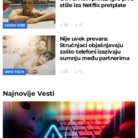
stiže iza Netflix pretplate
0
0
VIDEO IGRE
Nije uvek prevara:
Stručnjaci objašnjavaju
zašto telefoni izazivaju
sumnju među partnerima
2
0
INFO TECH
Najnovije
Vesti