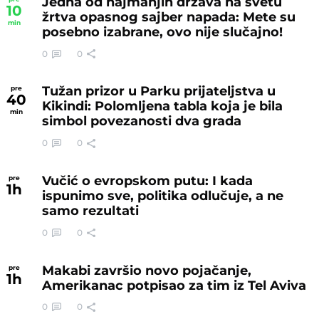
Jedna od najmanjih država na svetu
10
žrtva opasnog sajber napada: Mete su
min
posebno izabrane, ovo nije slučajno!
0
0
Tužan prizor u Parku prijateljstva u
pre
40
Kikindi: Polomljena tabla koja je bila
min
simbol povezanosti dva grada
0
0
Vučić o evropskom putu: I kada
pre
1
h
ispunimo sve, politika odlučuje, a ne
samo rezultati
0
0
Makabi završio novo pojačanje,
pre
1
h
Amerikanac potpisao za tim iz Tel Aviva
0
0