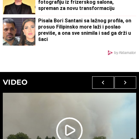
fotografiju iz frizerskog salona,
spreman za novu transformaciju
Pisala Bori Santani sa lažnog profila, on
prosuo Filipinsko more laži i poslao
previše, a ona sve snimila i sad ga drži u
šaci
by Aklamator
VIDEO