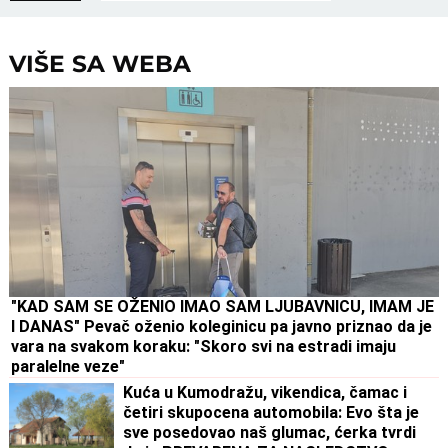
VIŠE SA WEBA
"KAD SAM SE OŽENIO IMAO SAM LJUBAVNICU, IMAM JE
I DANAS" Pevač oženio koleginicu pa javno priznao da je
vara na svakom koraku: "Skoro svi na estradi imaju
paralelne veze"
Kuća u Kumodražu, vikendica, čamac i
četiri skupocena automobila: Evo šta je
sve posedovao naš glumac, ćerka tvrdi