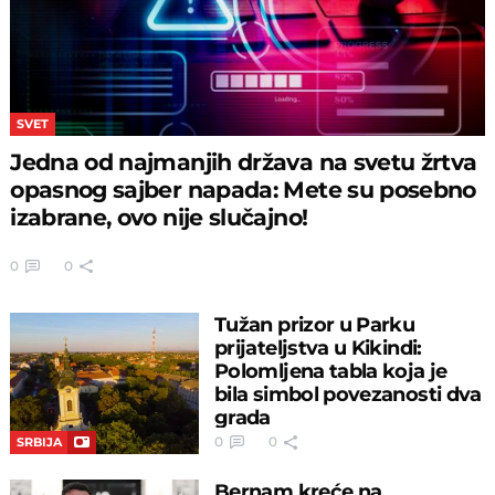
SVET
Jedna od najmanjih država na svetu žrtva
opasnog sajber napada: Mete su posebno
izabrane, ovo nije slučajno!
0
0
Tužan prizor u Parku
prijateljstva u Kikindi:
Polomljena tabla koja je
bila simbol povezanosti dva
grada
0
0
SRBIJA
Bernam kreće na