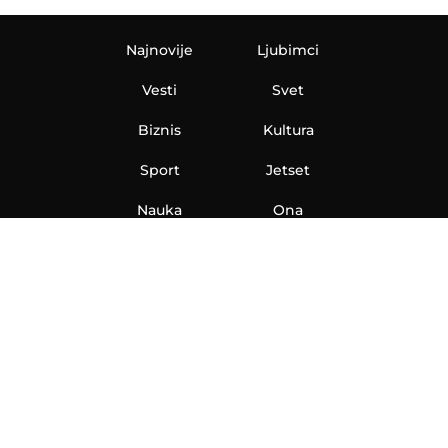
Najnovije
Ljubimci
Vesti
Svet
Biznis
Kultura
Sport
Jetset
Nauka
Ona
Aero
Zanimljivosti
eKlinika
Hi-Tech
Auto
Plantbased
Ubrzanje
Telegraf TV