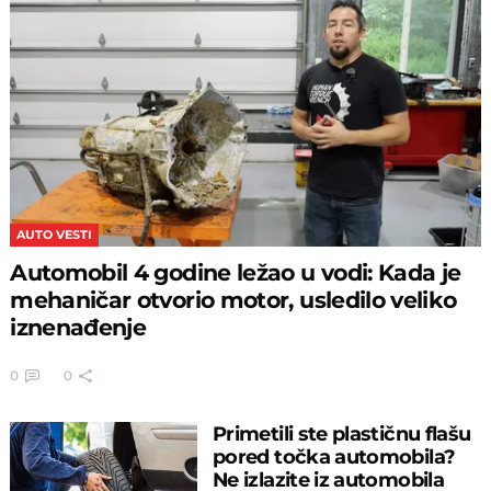
AUTO VESTI
Automobil 4 godine ležao u vodi: Kada je
mehaničar otvorio motor, usledilo veliko
iznenađenje
0
0
Primetili ste plastičnu flašu
pored točka automobila?
Ne izlazite iz automobila