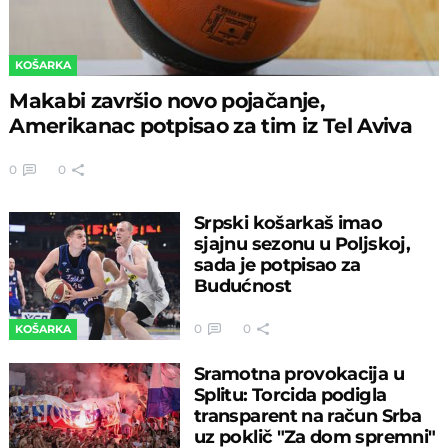
KOŠARKA
Makabi završio novo pojačanje,
Amerikanac potpisao za tim iz Tel Aviva
0
0
Srpski košarkaš imao
sjajnu sezonu u Poljskoj,
sada je potpisao za
Budućnost
0
0
KOŠARKA
Sramotna provokacija u
Splitu: Torcida podigla
transparent na račun Srba
uz poklič "Za dom spremni"