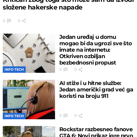
složene hakerske napade
0
0
Jedan uređaj u domu
mogao bi da ugrozi sve što
imate na internetu:
Otkriven ozbiljan
bezbednosni propust
0
0
INFO TECH
AI stiže i u hitne službe:
Jedan američki grad već ga
koristi na broju 911
0
0
INFO TECH
Rockstar razbesneo fanove
GTA 6: Novi prikaz igre prvo