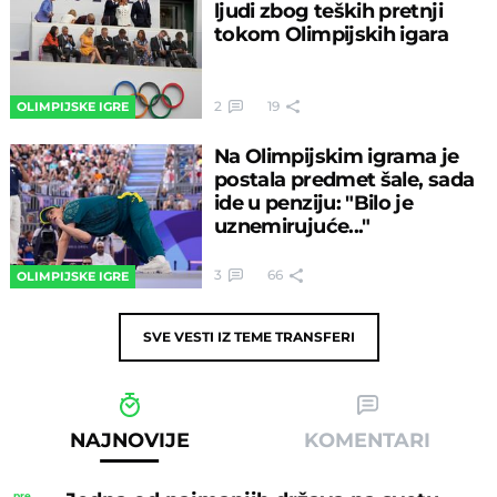
ljudi zbog teških pretnji
tokom Olimpijskih igara
2
19
OLIMPIJSKE IGRE
Na Olimpijskim igrama je
postala predmet šale, sada
ide u penziju: "Bilo je
uznemirujuće..."
3
66
OLIMPIJSKE IGRE
SVE VESTI IZ TEME
TRANSFERI
NAJNOVIJE
KOMENTARI
pre