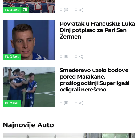
0
0
FUDBAL
Povratak u Francusku: Luka
Dinj potpisao za Pari Sen
Žermen
0
0
FUDBAL
Smederevo uzelo bodove
pored Marakane,
prošlogodišnji Superligaši
odigrali nerešeno
0
0
FUDBAL
Najnovije
Auto