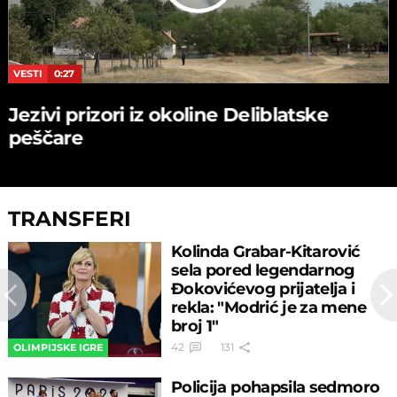
VESTI
0:27
Jezivi prizori iz okoline Deliblatske
peščare
TRANSFERI
Kolinda Grabar-Kitarović
sela pored legendarnog
Đokovićevog prijatelja i
rekla: "Modrić je za mene
broj 1"
42
131
OLIMPIJSKE IGRE
Policija pohapsila sedmoro