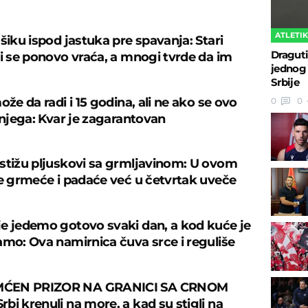
U
ATLETI
šiku ispod jastuka pre spavanja: Stari
Draguti
ji se ponovo vraća, a mnogi tvrde da im
jednog 
Srbije
ože da radi i 15 godina, ali ne ako se ovo
0
0
 njega: Kvar je zagarantovan
stižu pljuskovi sa grmljavinom: U ovom
je grmeće i padaće već u četvrtak uveče
e jedemo gotovo svaki dan, a kod kuće je
amo: Ova namirnica čuva srce i reguliše
ĆEN PRIZOR NA GRANICI SA CRNOM
bi krenuli na more, a kad su stigli na