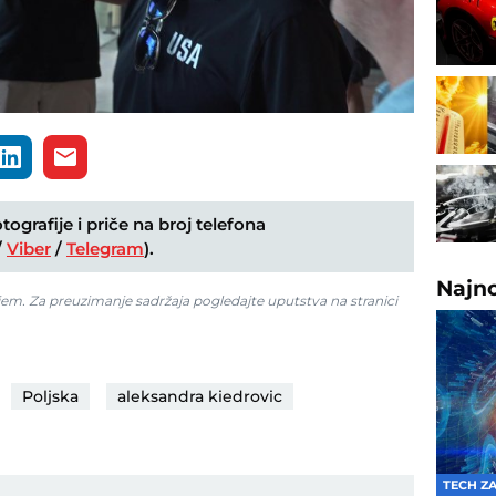
ografije i priče na broj telefona
/
Viber
/
Telegram
).
Najn
jem. Za preuzimanje sadržaja pogledajte uputstva na stranici
Poljska
aleksandra kiedrovic
TECH Z