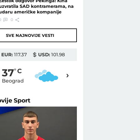
Žestok odgovor Pekinga! Kina
uzvratila SAD kontramerama, na
udaru američke kompanije
0
0
SVE NAJNOVIJE VESTI
EUR:
117.37
USD:
101.98
39
37
o
C
o
C
Beograd
Novi Sad
ovije
Sport