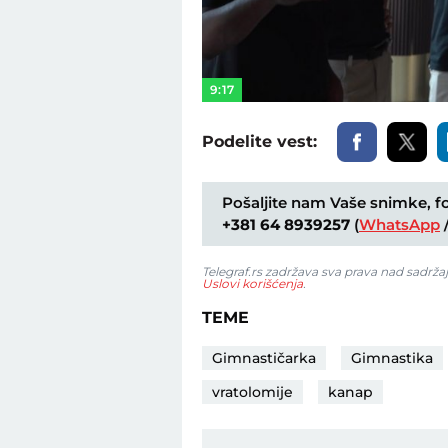
9:17
Podelite vest:
Pošaljite nam Vaše snimke, fot
+381 64 8939257
(
WhatsApp
Telegraf.rs zadržava sva prava nad sadrža
Uslovi korišćenja
.
TEME
Gimnastičarka
Gimnastika
vratolomije
kanap