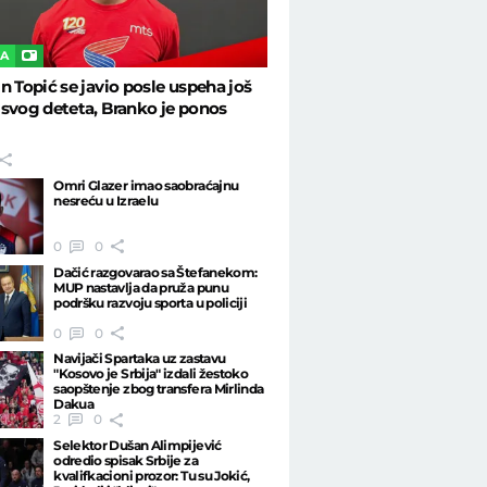
KA
n Topić se javio posle uspeha još
svog deteta, Branko je ponos
Omri Glazer imao saobraćajnu
nesreću u Izraelu
0
0
Dačić razgovarao sa Štefanekom:
MUP nastavlja da pruža punu
podršku razvoju sporta u policiji
0
0
Navijači Spartaka uz zastavu
"Kosovo je Srbija" izdali žestoko
saopštenje zbog transfera Mirlinda
Dakua
2
0
Selektor Dušan Alimpijević
odredio spisak Srbije za
kvalifkacioni prozor: Tu su Jokić,