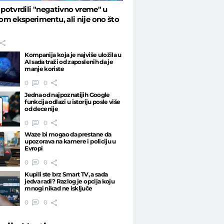
i potvrdili "negativno vreme" u
m eksperimentu, ali nije ono što
Kompanija koja je najviše uložila u
AI sada traži od zaposlenih da je
manje koriste
0
0
Jedna od najpoznatijih Google
funkcija odlazi u istoriju posle više
od decenije
0
0
Waze bi mogao da prestane da
upozorava na kamere i policiju u
Evropi
0
0
Kupili ste brz Smart TV, a sada
jedva radi? Razlog je opcija koju
mnogi nikad ne isključe
0
0