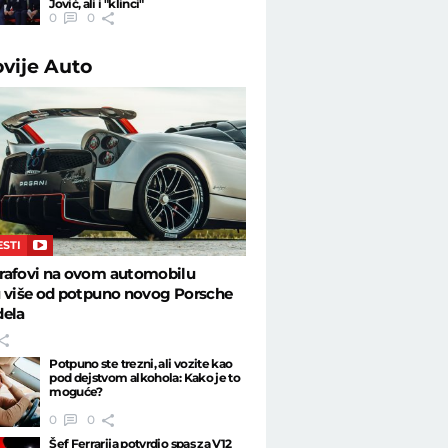
Jović, ali i "klinci"
0
0
ovije
Auto
ESTI
rafovi na ovom automobilu
u više od potpuno novog Porsche
dela
Potpuno ste trezni, ali vozite kao
pod dejstvom alkohola: Kako je to
moguće?
0
0
Šef Ferrarija potvrdio spas za V12