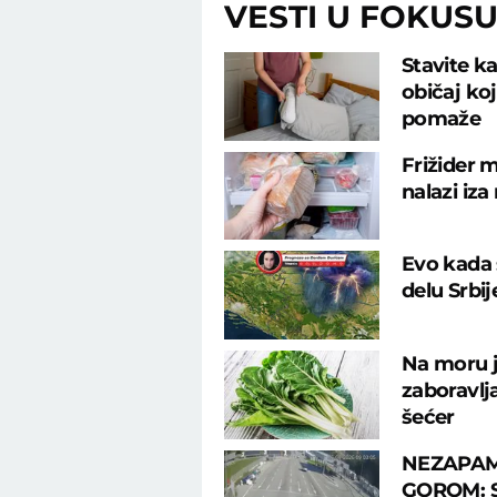
VESTI U FOKUS
Stavite ka
običaj ko
pomaže
Frižider m
nalazi iza
Evo kada 
delu Srbi
Na moru j
zaboravlj
šećer
NEZAPAM
GOROM: Sr