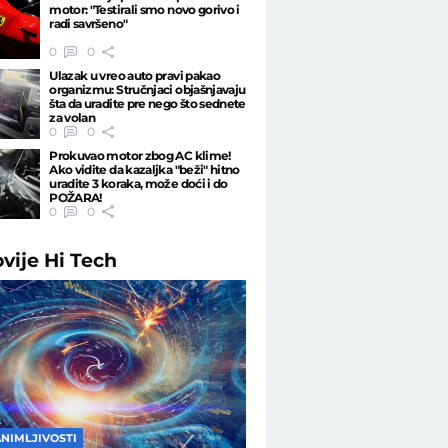
motor: "Testirali smo novo gorivo i
radi savršeno"
0
0
Ulazak u vreo auto pravi pakao
organizmu: Stručnjaci objašnjavaju
šta da uradite pre nego što sednete
za volan
0
0
Prokuvao motor zbog AC klime!
Ako vidite da kazaljka "beži" hitno
uradite 3 koraka, može doći i do
POŽARA!
0
0
ovije
Hi Tech
ANIMLJIVOSTI