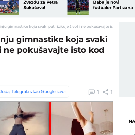
Zvezdu za Petra
Baba je novi
Sukačeva!
fudbaler Partizana
nju gimnastike koja svaki put rizikuje život i ne pokušavajte isto kod kuće -
nju gimnastike koja svaki
 i ne pokušavajte isto kod
1
1
NA