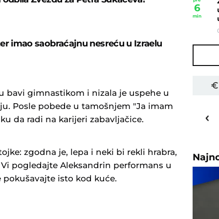
6
min
er imao saobraćajnu nesreću u Izraelu
 bavi gimnastikom i nizala je uspehe u
lju. Posle pobede u tamošnjem "Ja imam
33
o
C
ku da radi na karijeri zabavljačice.
Priština
ojke: zgodna je, lepa i neki bi rekli hrabra,
Najn
. Vi pogledajte Aleksandrin performans u
e pokušavajte isto kod kuće.