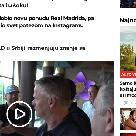
tali u šoku!
 dobio novu ponudu Real Madrida, pa
Najn
io svet potezom na Instagramu
AD u Srbiji, razmenjuju znanje sa
AUTO V
Samo š
koštaj
911 mo
2
6
Play
Video