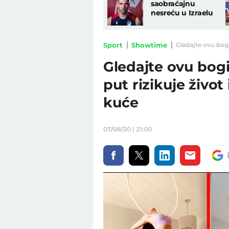
saobraćajnu
nesreću u Izraelu
Sport
Showtime
Gledajte ovu bogi
Gledajte ovu bogi
put rizikuje život
kuće
07/08/20 | 21:00