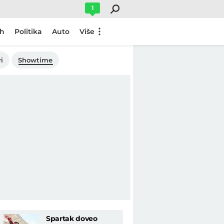
1
ch
Politika
Auto
Više
i
Showtime
Spartak doveo