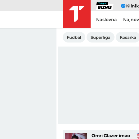
Biznis
eKlinika
Naslovna
Najnov
Fudbal
Superliga
Košarka
Omri Glazer imao