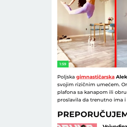
1:59
Poljska
gimnastičarska
Alek
svojim rizičnim umećem. Ona
plafona sa kanapom ili obru
proslavila da trenutno ima 
PREPORUČUJE
Vojvodina