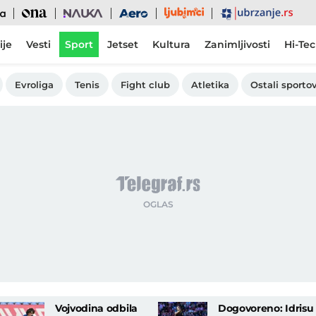
Ljubimci
Ona
Nauka
Aero
Ubrzanje
ije
Vesti
Sport
Jetset
Kultura
Zanimljivosti
Hi-Te
Evroliga
Tenis
Fight club
Atletika
Ostali sportov
Vojvodina odbila
Dogovoreno: Idrisu