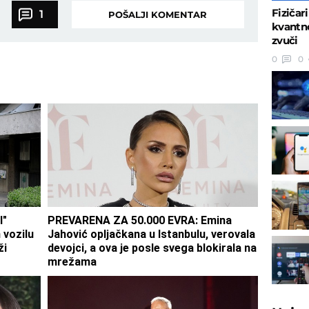
Fizičar
1
POŠALJI KOMENTAR
kvantno
zvuči
0
0
I"
PREVARENA ZA 50.000 EVRA: Emina
vozilu
Jahović opljačkana u Istanbulu, verovala
ži
devojci, a ova je posle svega blokirala na
mrežama