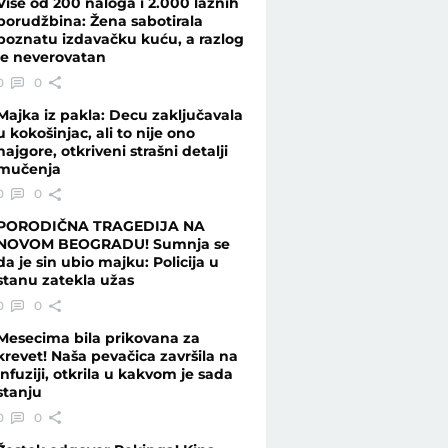
Više od 200 naloga i 2.000 lažnih
porudžbina: Žena sabotirala
poznatu izdavačku kuću, a razlog
je neverovatan
0
0
Majka iz pakla: Decu zaključavala
u kokošinjac, ali to nije ono
najgore, otkriveni strašni detalji
mučenja
0
0
PORODIČNA TRAGEDIJA NA
NOVOM BEOGRADU! Sumnja se
da je sin ubio majku: Policija u
stanu zatekla užas
0
0
Mesecima bila prikovana za
krevet! Naša pevačica završila na
infuziji, otkrila u kakvom je sada
stanju
0
0