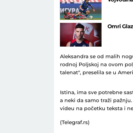
Omri Glaz
Aleksandra se od malih nogu
rodnoj Poljskoj na ovom po
talenat", preselila se u Ameri
Istina, ima sve potrebne sast
a neki da samo traži pažnju
videu na početku teksta i n
(Telegraf.rs)