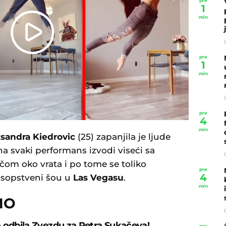
pre
1
min
Play
pre
Video
1
min
pre
4
min
sandra Kiedrovic
(25) zapanjila je ljude
 svaki performans izvodi viseći sa
čom oko vrata i po tome se toliko
pre
4
i sopstveni šou u
Las Vegasu
.
min
MO
 odbila Zvezdu za Petra Sukačeva!
pre