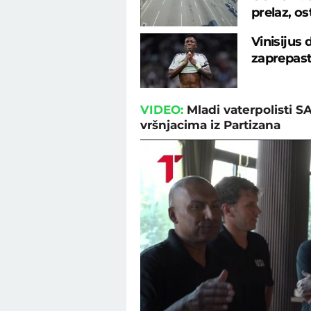
prelaz, os
Vinisijus
zaprepast
VIDEO:
Mladi vaterpolisti S
vršnjacima iz Partizana