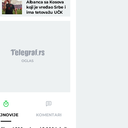
Albanca sa Kosova
koji je vređao Srbe i
ima tetovažu UČK
teroriste: Braća
Delija besna
 Telegraf.rs
JNOVIJE
KOMENTARI