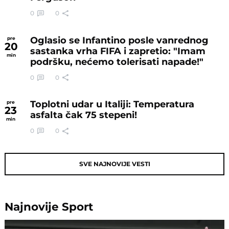
0
0
Oglasio se Infantino posle vanrednog
pre
20
sastanka vrha FIFA i zapretio: "Imam
min
podršku, nećemo tolerisati napade!"
0
0
Toplotni udar u Italiji: Temperatura
pre
23
asfalta čak 75 stepeni!
min
0
0
SVE NAJNOVIJE VESTI
Najnovije
Sport