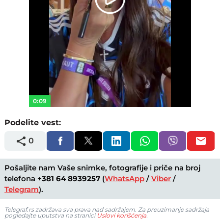
Play
Video
0:09
Podelite vest:
0
Pošaljite nam Vaše snimke, fotografije i priče na broj
telefona
+381 64 8939257
(
WhatsApp
/
Viber
/
Telegram
).
Telegraf.rs zadržava sva prava nad sadržajem. Za preuzimanje sadržaja
pogledajte uputstva na stranici
Uslovi korišćenja
.