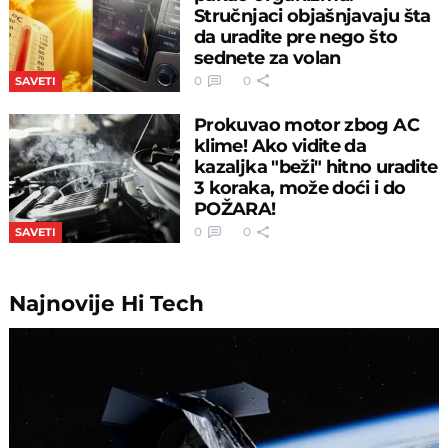
Stručnjaci objašnjavaju šta
da uradite pre nego što
sednete za volan
0
0
SAVETI
Prokuvao motor zbog AC
klime! Ako vidite da
kazaljka "beži" hitno uradite
3 koraka, može doći i do
POŽARA!
0
0
SAVETI
Najnovije
Hi Tech