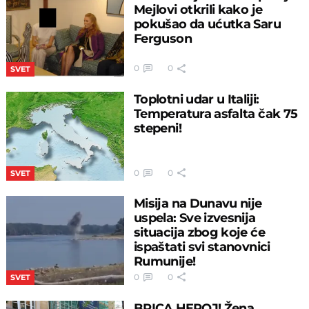
Mejlovi otkrili kako je
pokušao da ućutka Saru
Ferguson
0
0
SVET
Toplotni udar u Italiji:
Temperatura asfalta čak 75
stepeni!
0
0
SVET
Misija na Dunavu nije
uspela: Sve izvesnija
situacija zbog koje će
ispaštati svi stanovnici
Rumunije!
0
0
SVET
BRICA HEROJ! Žena