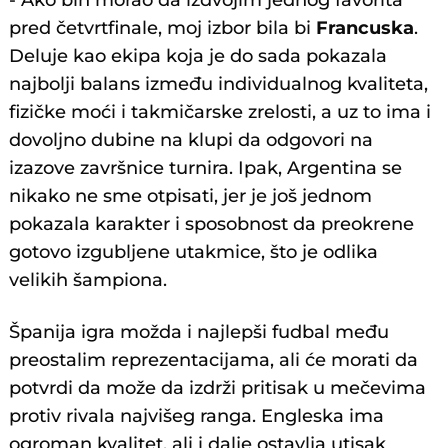
- Ako bih morao da izdvojim jednog favorita
pred četvrtfinale, moj izbor bila bi
Francuska
.
Deluje kao ekipa koja je do sada pokazala
najbolji balans između individualnog kvaliteta,
fizičke moći i takmičarske zrelosti, a uz to ima i
dovoljno dubine na klupi da odgovori na
izazove završnice turnira. Ipak, Argentina se
nikako ne sme otpisati, jer je još jednom
pokazala karakter i sposobnost da preokrene
gotovo izgubljene utakmice, što je odlika
velikih šampiona.
Španija igra možda i najlepši fudbal među
preostalim reprezentacijama, ali će morati da
potvrdi da može da izdrži pritisak u mečevima
protiv rivala najvišeg ranga. Engleska ima
ogroman kvalitet, ali i dalje ostavlja utisak