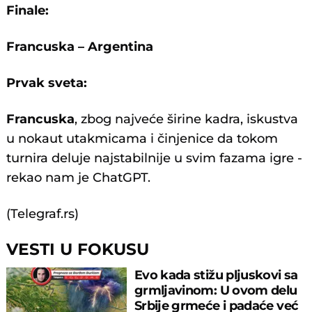
Finale:
Francuska – Argentina
Prvak sveta:
Francuska
, zbog najveće širine kadra, iskustva
u nokaut utakmicama i činjenice da tokom
turnira deluje najstabilnije u svim fazama igre -
rekao nam je ChatGPT.
(Telegraf.rs)
VESTI U FOKUSU
Evo kada stižu pljuskovi sa
grmljavinom: U ovom delu
Srbije grmeće i padaće već