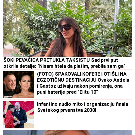
ŠOK! PEVAČICA PRETUKLA TAKSISTU Sad prvi put
otkrila detalje: "Nisam htela da platim, prebila sam ga"
(FOTO) SPAKOVALI KOFERE I OTIŠLI NA
EGZOTIČNU DESTINACIJU Ovako Anđela
i Gastoz uživaju nakon pomirenja, ona
puni baterije pred "Elitu 10"
Infantino nudio mito i organizaciju finala
Svetskog prvenstva 2030!