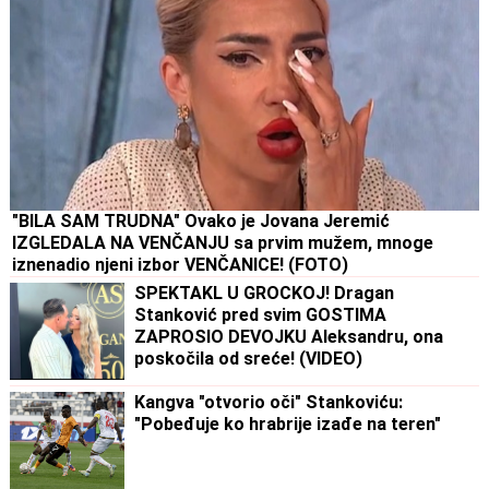
"BILA SAM TRUDNA" Ovako je Jovana Jeremić
IZGLEDALA NA VENČANJU sa prvim mužem, mnoge
iznenadio njeni izbor VENČANICE! (FOTO)
SPEKTAKL U GROCKOJ! Dragan
Stanković pred svim GOSTIMA
ZAPROSIO DEVOJKU Aleksandru, ona
poskočila od sreće! (VIDEO)
Kangva "otvorio oči" Stankoviću:
"Pobeđuje ko hrabrije izađe na teren"