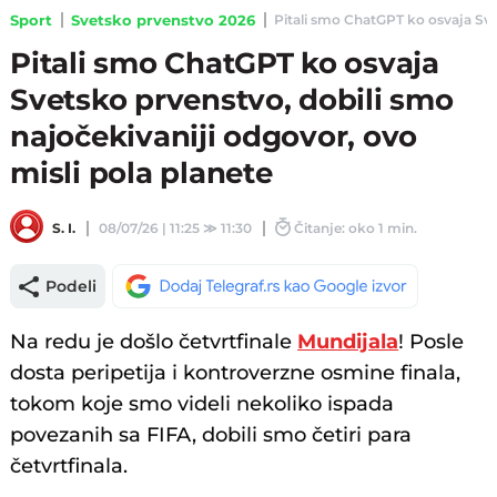
Sport
Svetsko prvenstvo 2026
Pitali smo ChatGPT ko osvaja Svet
Pitali smo ChatGPT ko osvaja
Svetsko prvenstvo, dobili smo
najočekivaniji odgovor, ovo
misli pola planete
S. I.
08/07/26 | 11:25
≫
11:30
Čitanje: oko 1 min.
Podeli
Na redu je došlo četvrtfinale
Mundijala
! Posle
dosta peripetija i kontroverzne osmine finala,
tokom koje smo videli nekoliko ispada
povezanih sa FIFA, dobili smo četiri para
četvrtfinala.