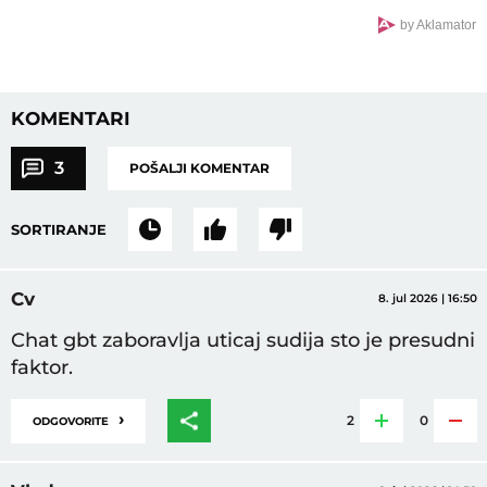
by Aklamator
KOMENTARI
3
POŠALJI KOMENTAR
SORTIRANJE
Cv
8. jul 2026 | 16:50
Chat gbt zaboravlja uticaj sudija sto je presudni
faktor.
›
2
0
ODGOVORITE