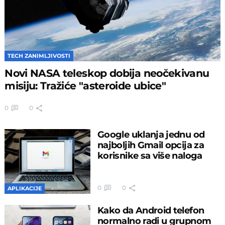
TECH ZANIMLJIVOSTI
Novi NASA teleskop dobija neočekivanu
misiju: Tražiće "asteroide ubice"
0
0
Google uklanja jednu od
najboljih Gmail opcija za
korisnike sa više naloga
0
0
APLIKACIJE
Kako da Android telefon
normalno radi u grupnom