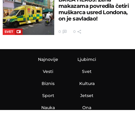
makazama povredila četiri
muškarca usred Londona,
on je savladao!
0
0
SVET
Najnovije
Ljubimci
Vesti
Svet
Biznis
Kultura
Sport
Jetset
Nauka
Ona
Aero
Zanimljivosti
eKlinika
Hi-Tech