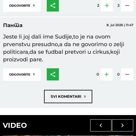
›
2
2
ODGOVORITE
Панта
8. jul 2026 | 11:47
Jeste li joj dali ime Sudije,to je na ovom
prvenstvu presudno,a da ne govorimo o zelji
politicara,da se fudbal pretvori u cirkus,koji
proizvodi pare.
›
0
0
ODGOVORITE
›
SVI KOMENTARI
VIDEO