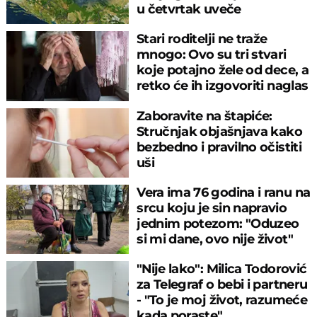
u četvrtak uveče
Stari roditelji ne traže
mnogo: Ovo su tri stvari
koje potajno žele od dece, a
retko će ih izgovoriti naglas
Zaboravite na štapiće:
Stručnjak objašnjava kako
bezbedno i pravilno očistiti
uši
Vera ima 76 godina i ranu na
srcu koju je sin napravio
jednim potezom: "Oduzeo
si mi dane, ovo nije život"
"Nije lako": Milica Todorović
za Telegraf o bebi i partneru
- "To je moj život, razumeće
kada poraste"