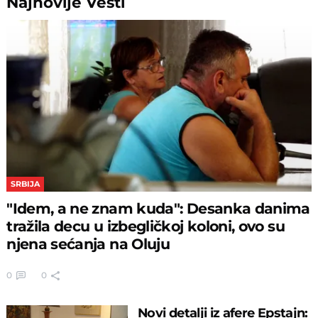
Najnovije
Vesti
SRBIJA
"Idem, a ne znam kuda": Desanka danima
tražila decu u izbegličkoj koloni, ovo su
njena sećanja na Oluju
0
0
Novi detalji iz afere Epstajn: