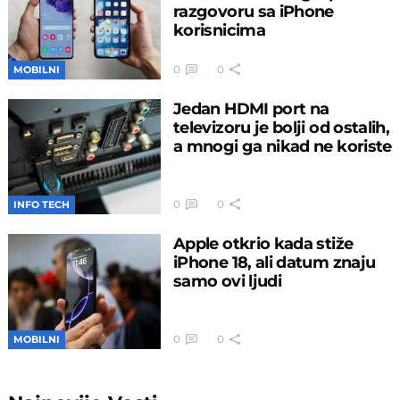
razgovoru sa iPhone
korisnicima
0
0
MOBILNI
Jedan HDMI port na
televizoru je bolji od ostalih,
a mnogi ga nikad ne koriste
0
0
INFO TECH
Apple otkrio kada stiže
iPhone 18, ali datum znaju
samo ovi ljudi
0
0
MOBILNI