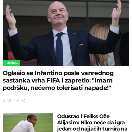
FUDBAL
Oglasio se Infantino posle vanrednog
sastanka vrha FIFA i zapretio: "Imam
podršku, nećemo tolerisati napade!"
0
0
Odustao i Feliks Ože
Alijasim: Niko neće da igra
jedan od najjačih turnira na