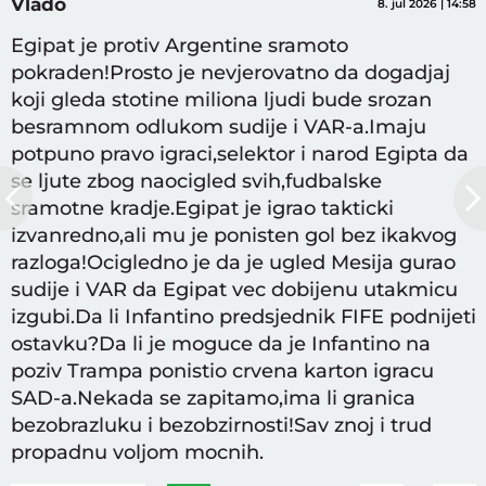
Vlado
8. jul 2026 | 14:58
Egipat je protiv Argentine sramoto
pokraden!Prosto je nevjerovatno da dogadjaj
koji gleda stotine miliona ljudi bude srozan
besramnom odlukom sudije i VAR-a.Imaju
potpuno pravo igraci,selektor i narod Egipta da
se ljute zbog naocigled svih,fudbalske
sramotne kradje.Egipat je igrao takticki
izvanredno,ali mu je ponisten gol bez ikakvog
razloga!Ocigledno je da je ugled Mesija gurao
sudije i VAR da Egipat vec dobijenu utakmicu
izgubi.Da li Infantino predsjednik FIFE podnijeti
ostavku?Da li je moguce da je Infantino na
poziv Trampa ponistio crvena karton igracu
SAD-a.Nekada se zapitamo,ima li granica
bezobrazluku i bezobzirnosti!Sav znoj i trud
propadnu voljom mocnih.