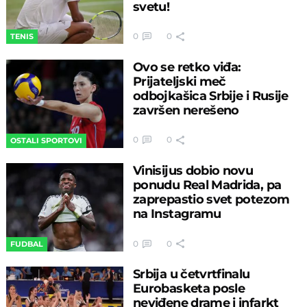
svetu!
0
0
TENIS
Ovo se retko viđa:
Prijateljski meč
odbojkašica Srbije i Rusije
završen nerešeno
0
0
OSTALI SPORTOVI
Vinisijus dobio novu
ponudu Real Madrida, pa
zaprepastio svet potezom
na Instagramu
0
0
FUDBAL
Srbija u četvrtfinalu
Eurobasketa posle
neviđene drame i infarkt