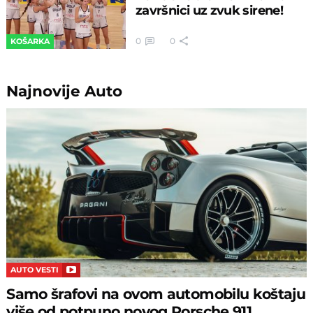
završnici uz zvuk sirene!
0
0
KOŠARKA
Najnovije
Auto
AUTO VESTI
Samo šrafovi na ovom automobilu koštaju
više od potpuno novog Porsche 911