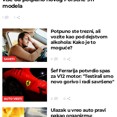
modela
1
1
Potpuno ste trezni, ali
vozite kao pod dejstvom
alkohola: Kako je to
moguće?
0
0
SAVETI
Šef Ferrarija potvrdio spas
za V12 motor: "Testirali smo
novo gorivo i radi savršeno"
0
0
AUTO VESTI
Ulazak u vreo auto pravi
pakao organizmu: