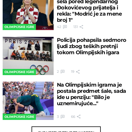
sela pored legendarnog
Đokovićevog prijatelja i
rekla: "Modrić je za mene
broj 1"
42
131
OLIMPIJSKE IGRE
Policija pohapsila sedmoro
ljudi zbog teških pretnji
tokom Olimpijskih igara
2
19
OLIMPIJSKE IGRE
Na Olimpijskim igrama je
postala predmet šale, sada
ide u penziju: "Bilo je
uznemirujuće..."
3
66
OLIMPIJSKE IGRE