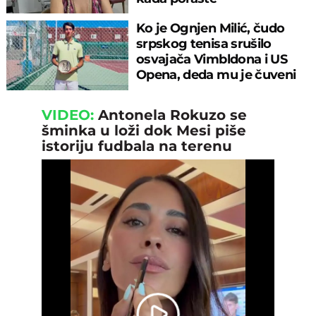
Ko je Ognjen Milić, čudo
srpskog tenisa srušilo
osvajača Vimbldona i US
Opena, deda mu je čuveni
fudbaler
VIDEO:
Antonela Rokuzo se
šminka u loži dok Mesi piše
istoriju fudbala na terenu