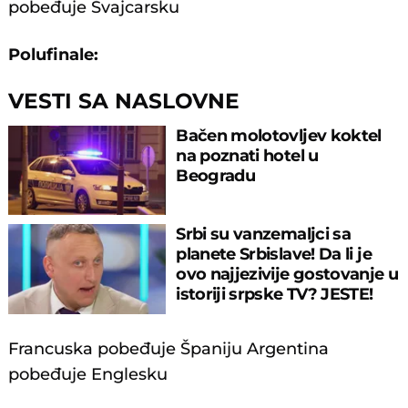
pobeđuje Švajcarsku
Polufinale:
VESTI SA NASLOVNE
Bačen molotovljev koktel
na poznati hotel u
Beogradu
Srbi su vanzemaljci sa
planete Srbislave! Da li je
ovo najjezivije gostovanje u
istoriji srpske TV? JESTE!
Francuska pobeđuje Španiju Argentina
pobeđuje Englesku