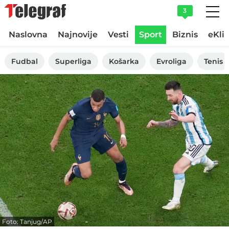
3
Naslovna
Najnovije
Vesti
Sport
Biznis
eKli
Fudbal
Superliga
Košarka
Evroliga
Tenis
Foto: Tanjug/AP