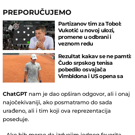
PREPORUČUJEMO
Partizanov tim za Tobol:
Vukotić u novoj ulozi,
promene u odbrani i
veznom redu
Rezultat kakav se ne pamti:
Čudo srpskog tenisa
pobedilo osvajača
Vimbldona i US opena sa
6:0, 6:0
ChatGPT
nam je dao opširan odgovor, ali i onaj
najočekivaniji, ako posmatramo do sada
urađeno, ali i tim koji ova reprezentacija
poseduje.