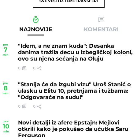
SVE VESTI IZ TEME
TRANSFERI
NAJNOVIJE
KOMENTARI
"Idem, a ne znam kuda": Desanka
pre
7
danima tražila decu u izbegličkoj koloni,
min
ovo su njena sećanja na Oluju
0
0
"Stanija će da izgubi vizu" Uroš Stanić o
pre
8
ulasku u Elitu 10, pretnjama i tužbama:
min
"Odgovaraće na sudu!"
0
0
Novi detalji iz afere Epstajn: Mejlovi
pre
10
otkrili kako je pokušao da ućutka Saru
min
Ferguson