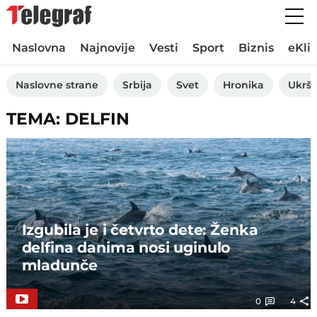
Naslovna
Najnovije
Vesti
Sport
Biznis
eKli
Naslovne strane
Srbija
Svet
Hronika
Ukršt
TEMA: DELFIN
Izgubila je i četvrto dete: Ženka
delfina danima nosi uginulo
mladunče
0
4