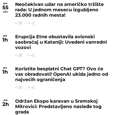
Neočekivan udar na američko tržište
pre
55
rada: U jednom mesecu izgubljeno
min
23.000 radnih mesta!
0
0
Erupcija Etne obustavila avionski
pre
1
h
saobraćaj u Kataniji: Uvedeni vanredni
vozovi
0
0
Koristite besplatni Chat GPT? Ovo će
pre
1
h
vas obradovati! OpenAI ukida jedno od
najvećih ograničenja
0
0
Održan Ekspo karavan u Sremskoj
pre
2
h
Mitrovici: Predstavljeno nasleđe tog
grada