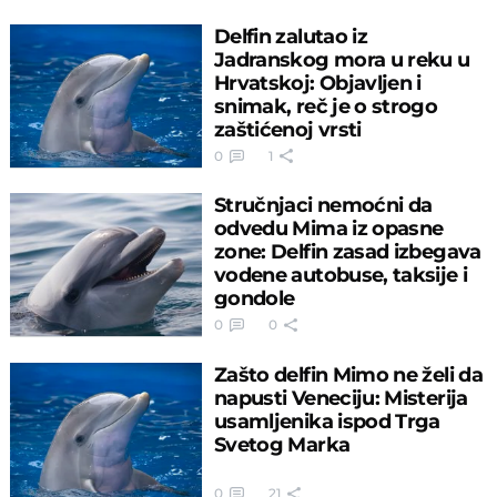
Delfin zalutao iz
Jadranskog mora u reku u
Hrvatskoj: Objavljen i
snimak, reč je o strogo
zaštićenoj vrsti
0
1
Stručnjaci nemoćni da
odvedu Mima iz opasne
zone: Delfin zasad izbegava
vodene autobuse, taksije i
gondole
0
0
Zašto delfin Mimo ne želi da
napusti Veneciju: Misterija
usamljenika ispod Trga
Svetog Marka
0
21