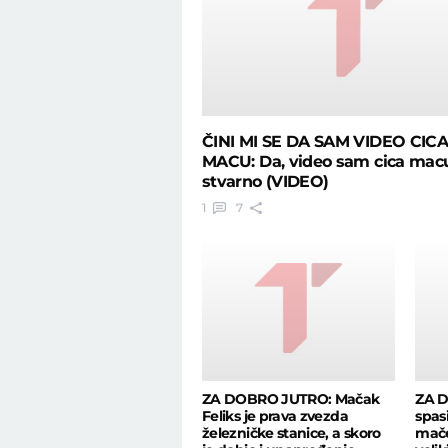
ČINI MI SE DA SAM VIDEO CIC
MACU: Da, video sam cica macu,
stvarno (VIDEO)
1
7
ZA DOBRO JUTRO: Mačak
ZA D
Feliks je prava zvezda
spasi
železničke stanice, a skoro
mače