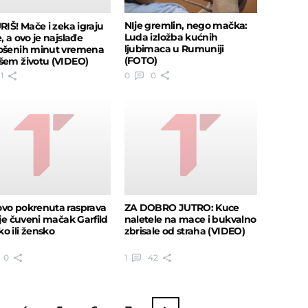
NIje gremlin, nego mačka:
URIŠ! Mače i zeka igraju
Luda izložba kućnih
, a ovo je najslađe
ljubimaca u Rumuniji
ošenih minut vremena
(FOTO)
šem životu (VIDEO)
0
0
1
vo pokrenuta rasprava
ZA DOBRO JUTRO: Kuce
 je čuveni mačak Garfild
naletele na mace i bukvalno
o ili žensko
zbrisale od straha (VIDEO)
0
1
42