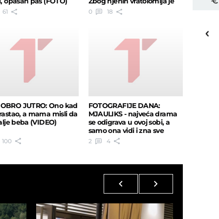
ki, opasan pas (FOTO)
Zbog njenih vratolomija je
EO)
postala naš idol (VIDEO)
61
0
18
20
o
C
Priština
DOBRO JUTRO: Ono kad
FOTOGRAFIJE DANA:
orastao, a mama misli da
MJAULIKS - najveća drama
dalje beba (VIDEO)
se odigrava u ovoj sobi, a
samo ona vidi i zna sve
tajne!
100
2
4