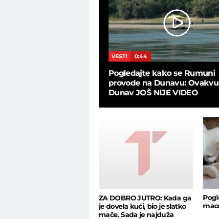
L
24:19
VESTI
0:44
Marković o poraznim
Pogledajte kako se Rumuni
ima: "Kako dečko u 48
provode na Dunavu: Ovakvu
am te bilo!"
Dunav JOŠ NIJE VIDEO
Pogl
ZA DOBRO JUTRO: Kada ga
mace 
je dovela kući, bio je slatko
mače. Sada je najduža