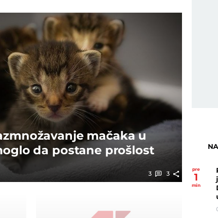
razmnožavanje mačaka u
NA
moglo da postane prošlost
pre
3
3
1
min