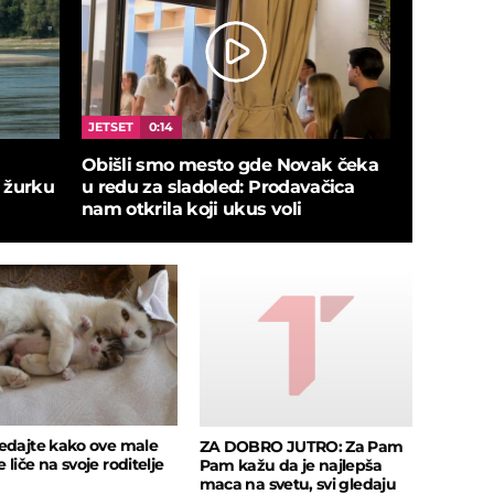
JETSET
0:14
SPORT
0:
Obišli smo mesto gde Novak čeka
Džordan 
 žurku
u redu za sladoled: Prodavačica
ceremonij
nam otkrila koji ukus voli
edajte kako ove male
ZA DOBRO JUTRO: Za Pam
liče na svoje roditelje
Pam kažu da je najlepša
maca na svetu, svi gledaju