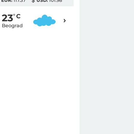
EUR:
117.37
USD:
101.98
24
23
o
C
o
C
Beograd
Novi Sad