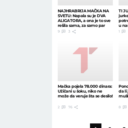
NAJHRABRIJA MAČKA NA
TI J
SVETU: Napala su je DVA
jurke
ALIGATORA, a ona je to sve
potr
rešila sama, za samo par
u na
sekundi (VIDEO)
9
3
1
Mačka pojela 78.000 dinara:
Pono
Užičani u šoku, niko ne
da li
može da veruje šta se desilo!
mušk
2
76
8