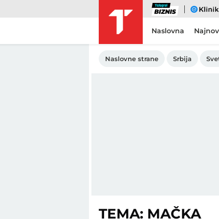
Biznis
eKlinika
Naslovna
Najnov
Naslovne strane
Srbija
Sve
TEMA: MAČKA