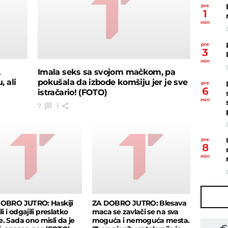
pre
1
min
pre
3
min
A
Imala seks sa svojom mačkom, pa
 ali
pokušala da izbode komšiju jer je sve
pre
6
istračario! (FOTO)
min
7
1
pre
8
min
OBRO JUTRO: Haskiji
ZA DOBRO JUTRO: Blesava
li i odgajili preslatko
maca se zavlači se na sva
. Sada ono misli da je
moguća i nemoguća mesta.