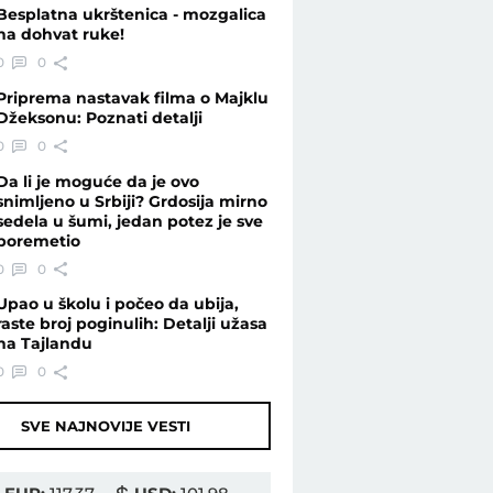
Besplatna ukrštenica - mozgalica
na dohvat ruke!
0
0
Priprema nastavak filma o Majklu
Džeksonu: Poznati detalji
0
0
Da li je moguće da je ovo
snimljeno u Srbiji? Grdosija mirno
sedela u šumi, jedan potez je sve
poremetio
0
0
Upao u školu i počeo da ubija,
raste broj poginulih: Detalji užasa
na Tajlandu
0
0
SVE NAJNOVIJE VESTI