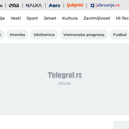
Ljubimci
Ona
Nauka
Aero
Ubrzanje
ije
Vesti
Sport
Jetset
Kultura
Zanimljivosti
Hi-Te
t
Hronika
Ukrštenice
Vremenska prognoza
Fudbal