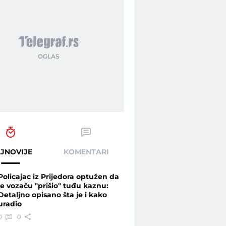
JNOVIJE
KOMENTARI
Policajac iz Prijedora optužen da
je vozaču "prišio" tuđu kaznu:
Detaljno opisano šta je i kako
uradio
0
0