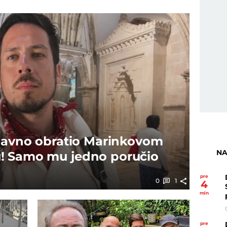
 javno obratio Marinkovom
NA
! Samo mu jedno poručio
pre
0
1
4
min
pre