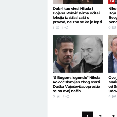
Dobri kao vino! Nikola i
Niko
Bojana Rokvić svima očitali
Boja
lekciju iz stila: Izašli u
Beog
provod, ne zna se ko je lepši
pono
pros
1
1
0
"S Bogom, legendo" Nikola
Ovo 
Rokvić slomljen zbog smrti
Mari
Duška Vujoševića, oprostio
od Sr
se na ovaj način
udovi
0
1
4
1
2
3