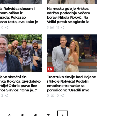
la Rokvić sa decom i
Na mestu gde je Hristos
nom otišao iz
održao poslednju večeru
rada: Pokazao
boravi Nikola Rokvić: Na
sno tasta, evo kako je
Veliki petak se oglasio iz
lavio Uskrs
Jerusalima
0
3
15
je vanbračni sin
Trostruko slavlje kod Bojane
nka Rokvića, živi daleko
i Nikole Rokvića! Podelili
bije! Otkrio pravo lice
emotivne trenutke sa
ce Slavice: "Ona je..."
porodicom: "Usadili smo
sećanja"
2
0
0
4
5
6
7