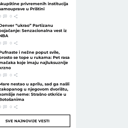
skupštine privremenih institucija
samouprave u Prištini
0
0
Denver “ukrao” Partizanu
pojačanje: Senzacionalna vest iz
NBA
0
0
Pufnaste i nežne poput svile,
prosto se tope u rukama: Pet rasa
mačaka koje imaju najluksuznije
krzno
0
0
Mare nestao u aprilu, sad ga našli
zakopanog u njegovom dvorištu,
komšije neme: Strašno otkriće u
Botošanima
0
0
SVE NAJNOVIJE VESTI