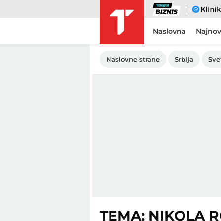
Biznis
eKlinika
Naslovna
Najnov
Naslovne strane
Srbija
Sve
TEMA: NIKOLA 