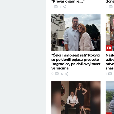
“Prevario sam je….”
done
1
1
2
"Ćekali smo šest sati" Rokvići
Nasl
se poklonili pojasu presvete
uživ
Bogrodice, pa dali ovaj savet
odve
vernicima
snašl
0
0
1