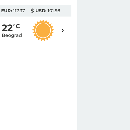
EUR:
117.37
USD:
101.98
24
22
o
C
o
C
Beograd
Novi Sad