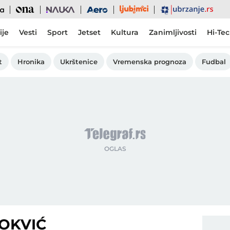
Ljubimci
Ona
Nauka
Aero
Ubrzanje
ije
Vesti
Sport
Jetset
Kultura
Zanimljivosti
Hi-Te
t
Hronika
Ukrštenice
Vremenska prognoza
Fudbal
ROKVIĆ