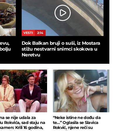
VESTI
2:14
JETSET
6:
evu,
Dok Balkan bruji o suši, iz Mostara
"Živog su
bolju
stižu nestvarni snimci skokova u
Milanče ot
Neretvu
"Sofra me
na se nije udala za
“Neke istine ne dođu da
lu Rokvića, sad staju na
te…” Oglasila se Slavica
kamen: Krili 16 godina,
Rokvić, njene reči su