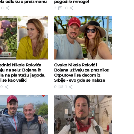
la odluku o preizmenu
pogodile mnoge!
0
2
0
ednici Nikole Rokvića
Ovako Nikola Rokvić i
aju na selu: Bojana ih
Bojana uživaju za praznike:
la na plantažu jagoda,
Otputovali sa decom iz
i se kao veliki
Srbije - evo gde se nalaze
"Porodica"
0
0
1