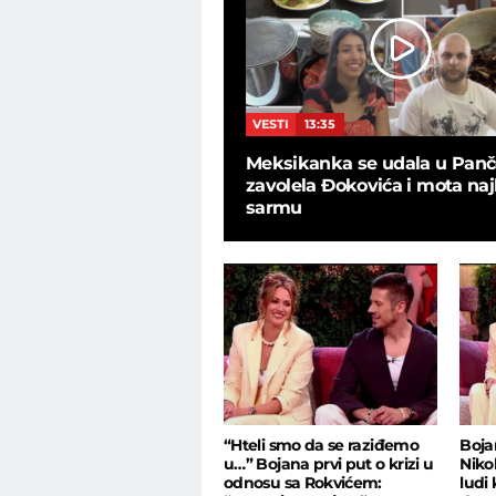
9
VESTI
13:35
 u bekstejdžu, ovo nije
Meksikanka se udala u Panč
 programu uživo: Zaratile
zavolela Đokovića i mota naj
ičarke
sarmu
“Hteli smo da se raziđemo
Boja
u…” Bojana prvi put o krizi u
Niko
odnosu sa Rokvićem:
ludi 