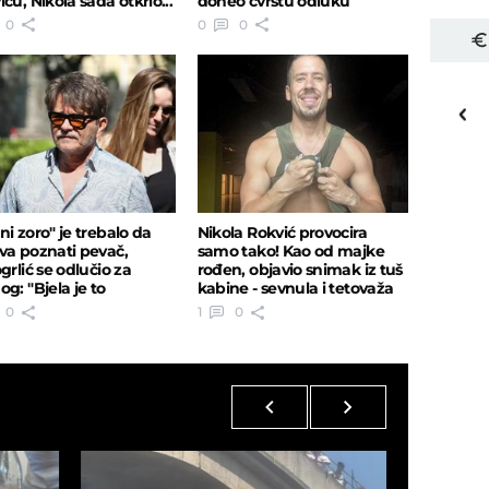
ću, Nikola sada otkrio...
doneo čvrstu odluku
0
0
0
18
o
C
Priština
ni zoro" je trebalo da
Nikola Rokvić provocira
va poznati pevač,
samo tako! Kao od majke
grlić se odlučio za
rođen, objavio snimak iz tuš
g: "Bjela je to
kabine - sevnula i tetovaža
tno uradio"
0
1
0