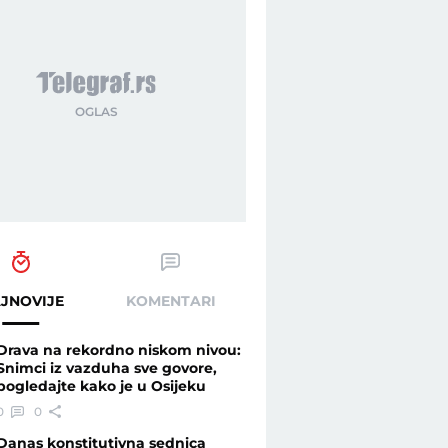
JNOVIJE
KOMENTARI
Drava na rekordno niskom nivou:
Snimci iz vazduha sve govore,
pogledajte kako je u Osijeku
0
0
Danas konstitutivna sednica