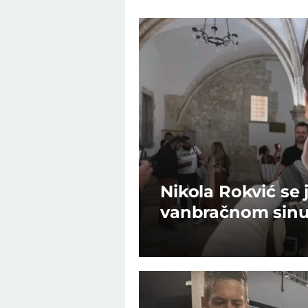
Nikola Rokvić se
vanbračnom sinu