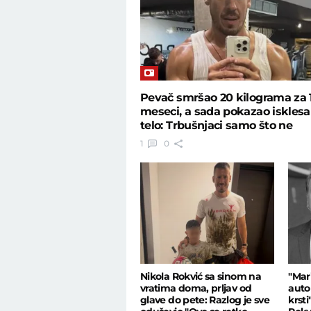
Pevač smršao 20 kilograma za 
meseci, a sada pokazao iskles
telo: Trbušnjaci samo što ne
eksplodiraju
1
0
Nikola Rokvić sa sinom na
"Mar
vratima doma, prljav od
auto
glave do pete: Razlog je sve
krsti