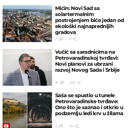
Mićin: Novi Sad sa
solartermalnim
postrojenjem biće jedan od
ekološki najnaprednijih
gradova
0
0
Vučić sa saradnicima na
Petrovaradinskoj tvrđavi:
Novi planovi za ubrzani
razvoj Novog Sada i Srbije
18
613
Saša se spustio u tunele
Petrovaradinske tvrđave:
Ono što je saznao i otkrio u
podzemlju ledi krv u žilama
0
36