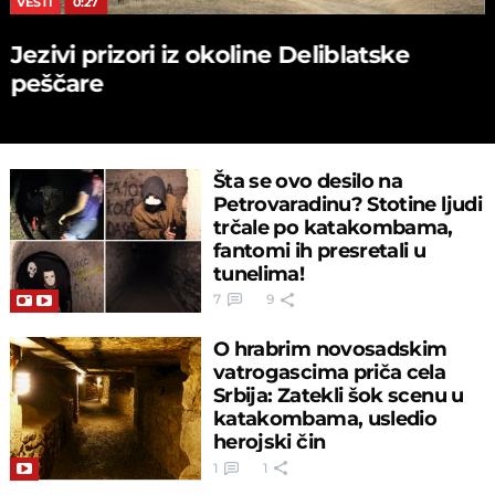
VESTI
0:27
Jezivi prizori iz okoline Deliblatske
peščare
Šta se ovo desilo na
Petrovaradinu? Stotine ljudi
trčale po katakombama,
fantomi ih presretali u
tunelima!
7
9
O hrabrim novosadskim
vatrogascima priča cela
Srbija: Zatekli šok scenu u
katakombama, usledio
herojski čin
1
1