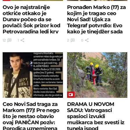
Ovo je najstrašnije
Pronađen Marko (17) za
otkriće otkako je
kojim je tragao ceo
Dunav počeo da se
Novi Sad! Ujak za
povlači: Šok prizor kod
Telegraf potvrdio: Evo
Petrovaradina ledi krv
kako je tinejdžer sada
12
1
2
0
Ceo Novi Sad traga za
DRAMA U NOVOM
Markom (17)! Pre nego
SADU: Vatrogasci
što je nestao obavio
spasioci izvukli
ovaj PANIČAN poziv:
muškarca bez svesti iz
Porodica uznemirena
tunela ispod