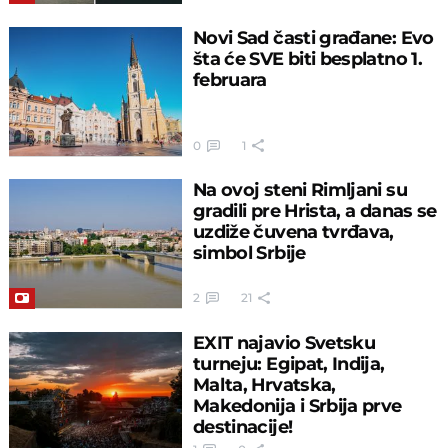
Novi Sad časti građane: Evo
šta će SVE biti besplatno 1.
februara
0
1
Na ovoj steni Rimljani su
gradili pre Hrista, a danas se
uzdiže čuvena tvrđava,
simbol Srbije
2
21
EXIT najavio Svetsku
turneju: Egipat, Indija,
Malta, Hrvatska,
Makedonija i Srbija prve
destinacije!