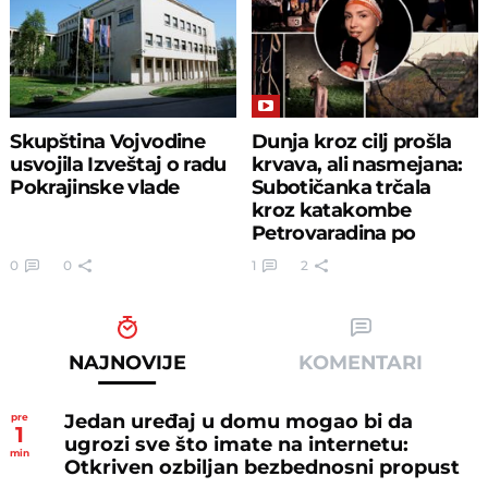
Skupština Vojvodine
Dunja kroz cilj prošla
usvojila Izveštaj o radu
krvava, ali nasmejana:
Pokrajinske vlade
Subotičanka trčala
kroz katakombe
Petrovaradina po
mrklom mraku
0
0
1
2
NAJNOVIJE
KOMENTARI
Jedan uređaj u domu mogao bi da
pre
1
ugrozi sve što imate na internetu:
min
Otkriven ozbiljan bezbednosni propust