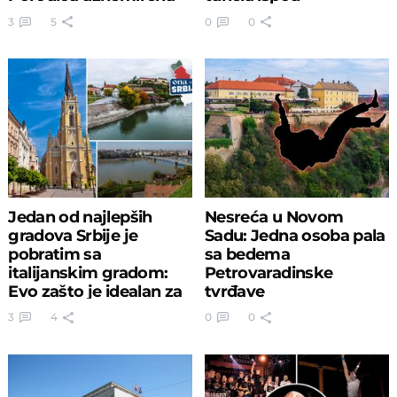
Petrovaradinske
3
5
0
0
tvrđave!
Jedan od najlepših
Nesreća u Novom
gradova Srbije je
Sadu: Jedna osoba pala
pobratim sa
sa bedema
italijanskim gradom:
Petrovaradinske
Evo zašto je idealan za
tvrđave
vikend odmor
3
4
0
0