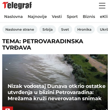
Naslovna
Najnovije
Vesti
Sport
Biznis
eKli
Naslovne strane
Srbija
Svet
Hronika
Ukršt
TEMA: PETROVARADINSKA
TVRĐAVA
Nizak vodostaj Dunava otkrio ostatke
utvrđenja u blizini Petrovaradina:
Mrežama kruži neverovatan snimak