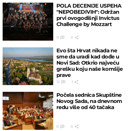
POLA DECENIJE USPEHA
"NEPOBEDIVIH": Održan
prvi ovogodišnji Invictus
Challenge by Mozzart
0
0
Evo šta Hrvat nikada ne
sme da uradi kad dođe u
Novi Sad: Otkrio najveću
grešku koju naše komšije
prave
12
1
Počela sednica Skupštine
Novog Sada, na dnevnom
redu više od 40 tačaka
0
0