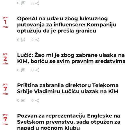
0
0
OpenAI na udaru zbog luksuznog
pre
1
putovanja za influensere: Kompaniju
min
optužuju da je prešla granicu
0
0
Lučić: Žao mi je zbog zabrane ulaska na
pre
2
KIM, boriću se svim pravnim sredstvima
min
0
0
Priština zabranila direktoru Telekoma
pre
7
Srbije Vladimiru Lučiću ulazak na KiM
min
0
0
Pozvan za reprezentaciju Engleske na
pre
7
Svetskom prvenstvu, sada otpužen za
min
napad u noćnom klubu