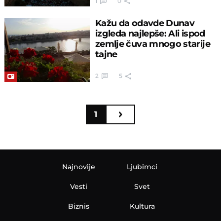
1
0
Kažu da odavde Dunav
izgleda najlepše: Ali ispod
zemlje čuva mnogo starije
tajne
2
5
1
Najnovije
Ljubimci
Vesti
Svet
Biznis
Kultura