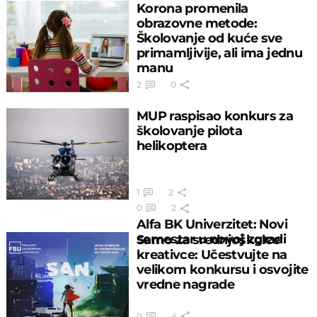
Korona promenila
obrazovne metode:
Školovanje od kuće sve
primamljivije, ali ima jednu
manu
2
0
MUP raspisao konkurs za
školovanje pilota
helikoptera
1
2
0
2
Alfa BK Univerzitet: Novi
semestar u novoj zgradi
Samo za srednjoškolce
kreativce: Učestvujte na
velikom konkursu i osvojite
vredne nagrade
0
4