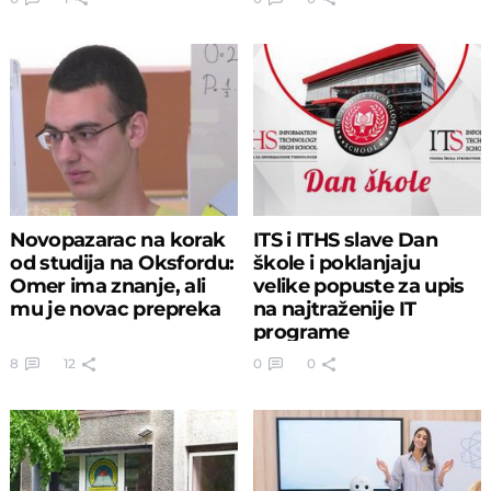
Novopazarac na korak
ITS i ITHS slave Dan
od studija na Oksfordu:
škole i poklanjaju
Omer ima znanje, ali
velike popuste za upis
mu je novac prepreka
na najtraženije IT
programe
8
12
0
0