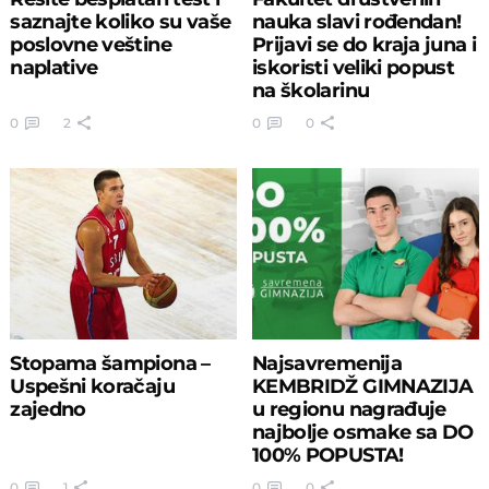
saznajte koliko su vaše
nauka slavi rođendan!
poslovne veštine
Prijavi se do kraja juna i
naplative
iskoristi veliki popust
na školarinu
0
2
0
0
Stopama šampiona –
Najsavremenija
Uspešni koračaju
KEMBRIDŽ GIMNAZIJA
zajedno
u regionu nagrađuje
najbolje osmake sa DO
100% POPUSTA!
0
1
0
0