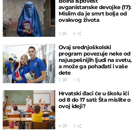
Bolna ispovest
avganistanske devojke (17):
Mislim da je smrt bolja od
ovakvog života
3
0
Ovaj srednjoškolski
program povezuje neke od
najuspešnijih ljudi na svetu,
a može ga pohađati i vaše
dete
0
1
Hrvatski đaci će u školu ići
od 8 do 17 sati: Šta mislite o
ovoj ideji?
8
3