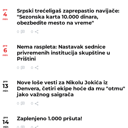
Srpski trećeligaš zaprepastio navijače:
pre
4
"Sezonska karta 10.000 dinara,
min
obezbedite mesto na vreme"
0
0
Nema raspleta: Nastavak sednice
pre
6
privremenih institucija skupštine u
min
Prištini
0
0
Nove loše vesti za Nikolu Jokića iz
pre
13
Denvera, četiri ekipe hoće da mu "otmu"
min
jako važnog saigrača
0
0
Zaplenjeno 1.000 pršuta!
pre
14
0
0
min