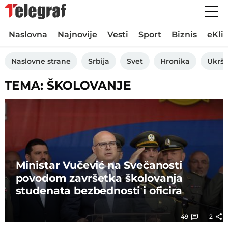
Naslovna
Najnovije
Vesti
Sport
Biznis
eKli
Naslovne strane
Srbija
Svet
Hronika
Ukršt
TEMA: ŠKOLOVANJE
Ministar Vučević na Svečanosti
povodom završetka školovanja
studenata bezbednosti i oficira
49
2