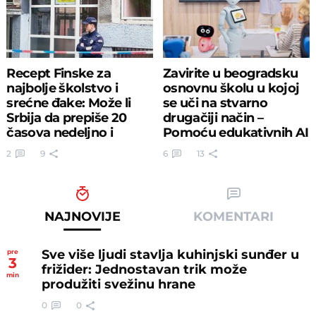
Recept Finske za
Zavirite u beogradsku
najbolje školstvo i
osnovnu školu u kojoj
srećne đake: Može li
se uči na stvarno
Srbija da prepiše 20
drugačiji način –
časova nedeljno i
Pomoću edukativnih AI
"tajne" ocene
robota
2
9
6
13
NAJNOVIJE
KOMENTARI
Sve više ljudi stavlja kuhinjski sunđer u
pre
3
frižider: Jednostavan trik može
min
produžiti svežinu hrane
0
0