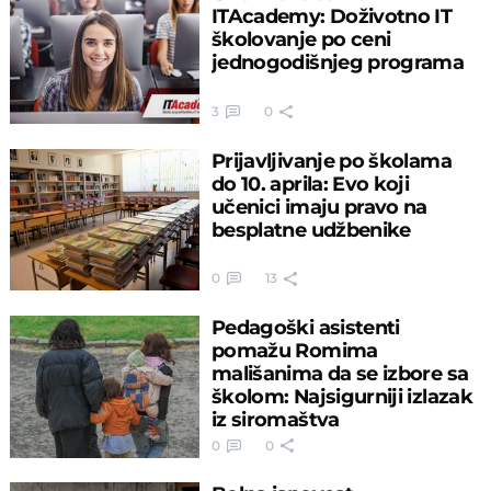
ITAcademy: Doživotno IT
školovanje po ceni
jednogodišnjeg programa
3
0
Prijavljivanje po školama
do 10. aprila: Evo koji
učenici imaju pravo na
besplatne udžbenike
0
13
Pedagoški asistenti
pomažu Romima
mališanima da se izbore sa
školom: Najsigurniji izlazak
iz siromaštva
0
0