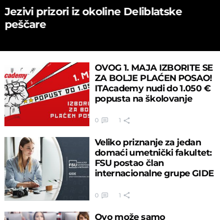
Jezivi prizori iz okoline Deliblatske
peščare
OVOG 1. MAJA IZBORITE SE
ZA BOLJE PLAĆEN POSAO!
ITAcademy nudi do 1.050 €
popusta na školovanje
0
1
Veliko priznanje za jedan
domaći umetnički fakultet:
FSU postao član
internacionalne grupe GIDE
0
1
Ovo može samo