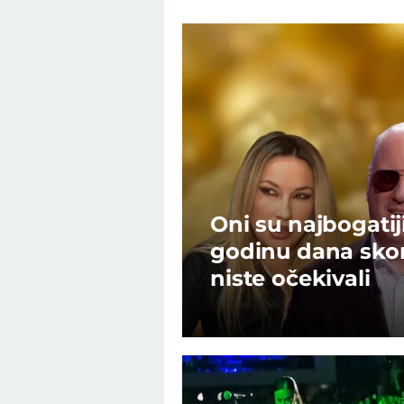
Oni su najbogatij
godinu dana skor
niste očekivali