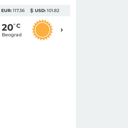
EUR:
117.36
USD:
101.82
19
20
o
C
o
C
Beograd
Novi Sad