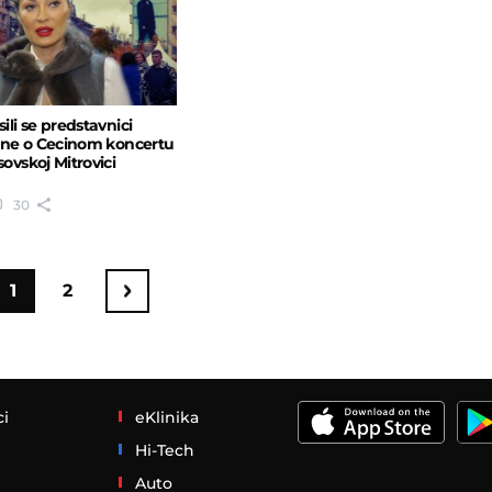
ili se predstavnici
tine o Cecinom koncertu
sovskoj Mitrovici
30
1
2
ci
eKlinika
Hi-Tech
Auto