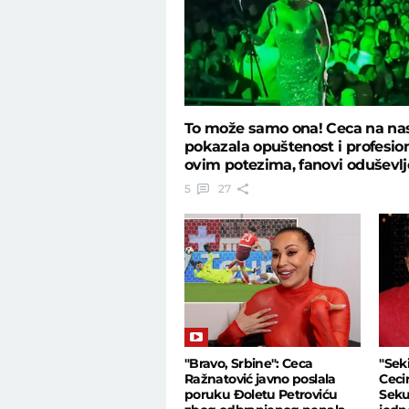
To može samo ona! Ceca na na
pokazala opuštenost i profesio
ovim potezima, fanovi oduševlj
5
27
"Bravo, Srbine": Ceca
"Sek
Ražnatović javno poslala
Ceci
poruku Đoletu Petroviću
Seku