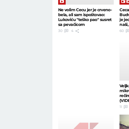
Ceca
Ne volim Cecu jer je crveno-
Budve
bela, ali sam ispoštovao:
je je
Lukoviću "teško pao" susret
naši,
sa pevačicom
60
30
4
Velj
mikr
reči
(VID
11