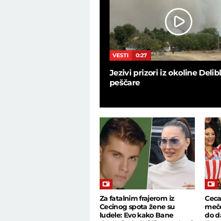
9
VESTI
0:27
 u bekstejdžu, ovo nije
Jezivi prizori iz okoline Deli
 programu uživo: Zaratile
peščare
ičarke
Za fatalnim frajerom iz
Ceca
Cecinog spota žene su
meče
ludele: Evo kako Bane
do d