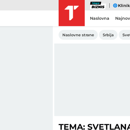
Biznis
eKlinika
Naslovna
Najnov
Naslovne strane
Srbija
Sve
TEMA: SVETLAN