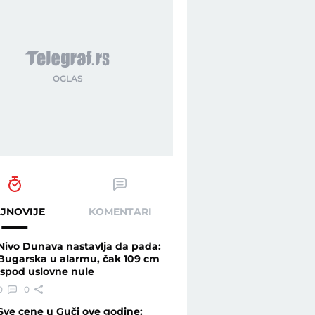
JNOVIJE
KOMENTARI
Nivo Dunava nastavlja da pada:
Bugarska u alarmu, čak 109 cm
ispod uslovne nule
0
0
Sve cene u Guči ove godine: