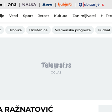
Ljubimci
Ona
Nauka
Aero
Ubrzanje
ije
Vesti
Sport
Jetset
Kultura
Zanimljivosti
Hi-Te
t
Hronika
Ukrštenice
Vremenska prognoza
Fudbal
A RAŽNATOVIĆ