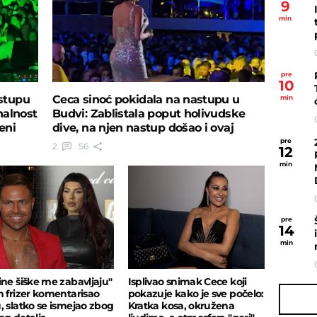
9
min
pre
10
stupu
Ceca sinoć pokidala na nastupu u
min
nalnost
Budvi: Zablistala poput holivudske
eni
dive, na njen nastup došao i ovaj
kolega
pre
2
56
12
min
pre
14
min
ine šiške me zabavljaju"
Isplivao snimak Cece koji
n frizer komentarisao
pokazuje kako je sve počelo:
, slatko se ismejao zbog
Kratka kosa, okružena