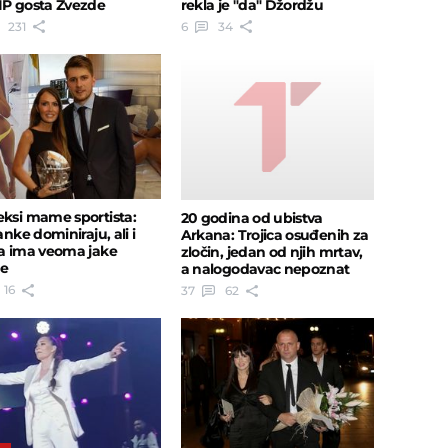
IP gosta Zvezde
rekla je "da" Džordžu
231
6
34
eksi mame sportista:
20 godina od ubistva
janke dominiraju, ali i
Arkana: Trojica osuđenih za
ja ima veoma jake
zločin, jedan od njih mrtav,
e
a nalogodavac nepoznat
16
37
62