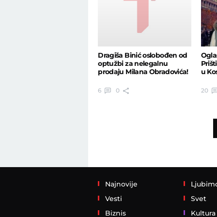
Oglas
Dragiša Binić oslobođen od
Priš
optužbi za nelegalnu
u Ko
prodaju Milana Obradovića!
20
6
0
Najnovije
Ljubim
Vesti
Svet
Biznis
Kultura