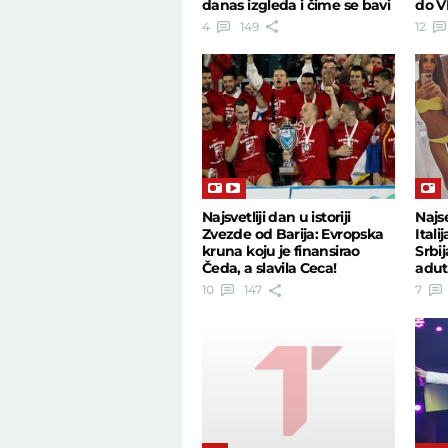
danas izgleda i čime se bavi
do V
4
149
12
Najsvetliji dan u istoriji
Najs
Zvezde od Barija: Evropska
Itali
kruna koju je finansirao
Srbi
Čeda, a slavila Ceca!
adut
10
147
7