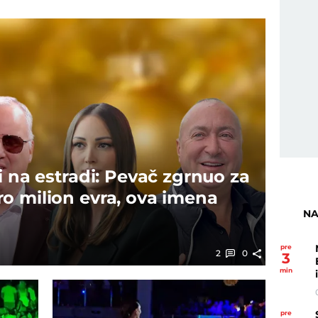
i na estradi: Pevač zgrnuo za
o milion evra, ova imena
NA
pre
2
0
3
min
pre