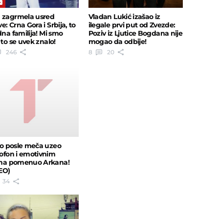
 zagrmela usred
Vladan Lukić izašao iz
: Crna Gora i Srbija, to
ilegale prvi put od Zvezde:
dna familija! Mi smo
Poziv iz Ljutice Bogdana nije
 to se uvek znalo!
mogao da odbije!
246
8
20
ko posle meča uzeo
ofon i emotivnim
ma pomenuo Arkana!
EO)
34