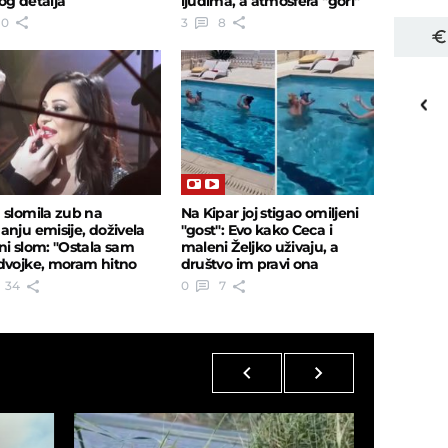
og detalja
ljudima, a atmosfera "gori"
0
3
8
16
o
C
Priština
 slomila zub na
Na Kipar joj stigao omiljeni
anju emisije, doživela
"gost": Evo kako Ceca i
ni slom: "Ostala sam
maleni Željko uživaju, a
dvojke, moram hitno
društvo im pravi ona
zubara"
34
0
7