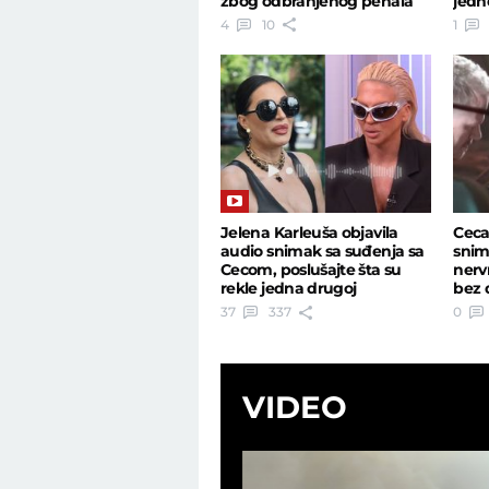
zbog odbranjenog penala
jedn
protiv Albanije
4
10
1
Jelena Karleuša objavila
Ceca
audio snimak sa suđenja sa
snim
Cecom, poslušajte šta su
nerv
rekle jedna drugoj
bez 
kod 
37
337
0
VIDEO