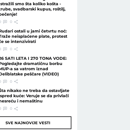
Istražili smo šta koliko košta -
trube, svadbarski kupus, roštilj,
pečenje!
0
0
Rudari ostali u jami četvrtu noć:
Traže neisplaćene plate, protest
će se intenzivirati
0
0
26 SATI LETA I 270 TONA VODE:
Pogledajte dramatičnu borbu
MUP-a sa vatrom iznad
Deliblatske peščare (VIDEO)
0
0
Šta nikako ne treba da ostavljate
ispred kuće: Veruje se da privlači
nesreću i nemaštinu
0
0
SVE NAJNOVIJE VESTI