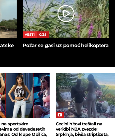
VESTI
0:35
VESTI
5:4
blatske
Požar se gasi uz pomoć helikoptera
SNIMAK I
ušao u de
sačekalo
insekata!
 na sportskim
Cecini hitovi treštali na
vima od devedesetih
veridbi NBA zvezde:
anas: Od klupe Obilića,
Srpkinja, bivša striptizeta,