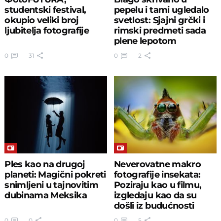
studentski festival,
pepelu i tami ugledalo
okupio veliki broj
svetlost: Sjajni grčki i
ljubitelja fotografije
rimski predmeti sada
plene lepotom
0
31
0
2
Ples kao na drugoj
Neverovatne makro
planeti: Magični pokreti
fotografije insekata:
snimljeni u tajnovitim
Poziraju kao u filmu,
dubinama Meksika
izgledaju kao da su
došli iz budućnosti
0
0
0
5