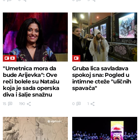
"Umetnica mora da
Gruba lica savladava
bude Arijevka": Ove
spokoj sna: Pogled u
reči bolele su Natašu
intimne cteže "uličnih
koja je sada operska
spavača"
diva i šalje snažnu
poruku
15
190
0
1