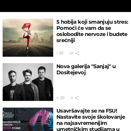
5 hobija koji smanjuju stres:
Pomoći će vam da se
oslobodite nervoze i budete
srećniji
1
65
Nova galerija "Sanjaj" u
Dositejevoj
0
0
Usavršavajte se na FSU!
Nastavite svoje školovanje
na najsavremenijim
umetničkim studijama u