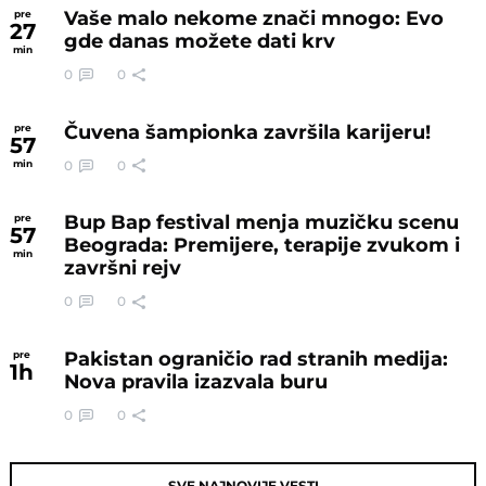
Vaše malo nekome znači mnogo: Evo
pre
27
gde danas možete dati krv
min
0
0
Čuvena šampionka završila karijeru!
pre
57
0
0
min
Bup Bap festival menja muzičku scenu
pre
57
Beograda: Premijere, terapije zvukom i
min
završni rejv
0
0
Pakistan ograničio rad stranih medija:
pre
1
h
Nova pravila izazvala buru
0
0
SVE NAJNOVIJE VESTI