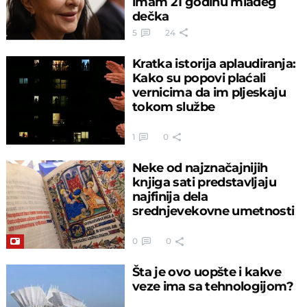
imam 21 godinu mlađeg
dečka
5
24
Kratka istorija aplaudiranja:
Kako su popovi plaćali
vernicima da im pljeskaju
tokom službe
1
0
Neke od najznačajnijih
knjiga sati predstavljaju
najfinija dela
srednjevekovne umetnosti
0
0
Šta je ovo uopšte i kakve
veze ima sa tehnologijom?