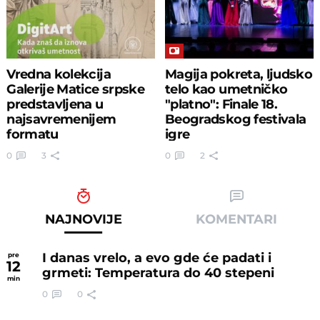
Vredna kolekcija
Magija pokreta, ljudsko
Galerije Matice srpske
telo kao umetničko
predstavljena u
"platno": Finale 18.
najsavremenijem
Beogradskog festivala
formatu
igre
0
3
0
2
NAJNOVIJE
KOMENTARI
I danas vrelo, a evo gde će padati i
pre
12
grmeti: Temperatura do 40 stepeni
min
0
0