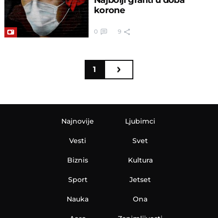
korone
0
9
1
Najnovije
Ljubimci
Vesti
Svet
Biznis
Kultura
Sport
Jetset
Nauka
Ona