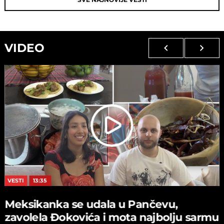
VIDEO
VESTI
13:35
Meksikanka se udala u Pančevu,
zavolela Đokovića i mota najbolju sarmu