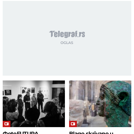
ФotoFUTURA,
Blago skrivano u