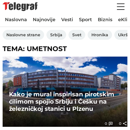
Naslovna
Najnovije
Vesti
Sport
Biznis
eKli
Naslovne strane
Srbija
Svet
Hronika
Ukršt
TEMA: UMETNOST
Kako je mural inspirisan pirotskim
ćilimom spojio Srbiju i Češku na
železničkoj stanici u Plzenu
0
0