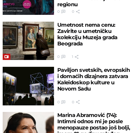
regionu
0
0
Umetnost nema cenu:
Zavirite u umetničku
kolekciju Muzeja grada
Beograda
0
1
Paviljon svetskih, evropskih
i domaćih dizajnera zatvara
Kaleidoskop kulture u
Novom Sadu
0
0
Marina Abramović (74):
Intimni odnos mi je posle
menopauze postao još bolji,