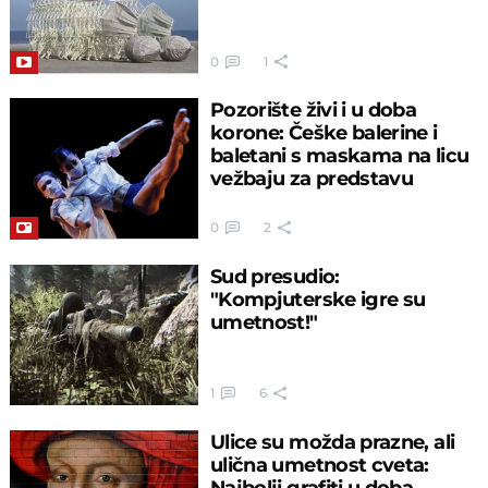
0
1
Pozorište živi i u doba
korone: Češke balerine i
baletani s maskama na licu
vežbaju za predstavu
0
2
Sud presudio:
"Kompjuterske igre su
umetnost!"
1
6
Ulice su možda prazne, ali
ulična umetnost cveta:
Najbolji grafiti u doba