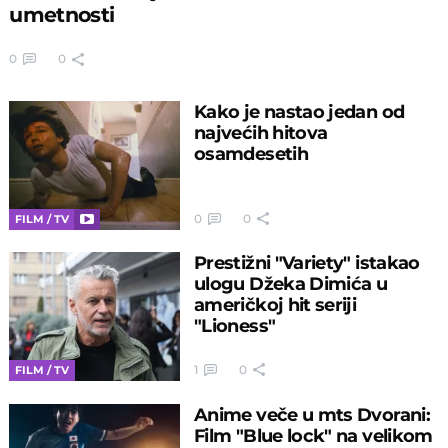
umetnosti
0
0
Kako je nastao jedan od
najvećih hitova
osamdesetih
0
0
FILM / TV
Prestižni "Variety" istakao
ulogu Džeka Dimića u
američkoj hit seriji
"Lioness"
1
0
FILM / TV
Anime veče u mts Dvorani:
Film "Blue lock" na velikom