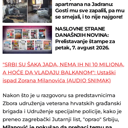
apartmana na Jadranu:
Gosti mu sve zapalili, pa mu
se smejali, i to nije najgore!
NASLOVNE STRANE
DANAŠNJIH NOVINA:
Prelistavanje štampe za
petak, 7. avgust 2026.
godine
"SRBI SU ŠAKA JADA, NEMA IH NI 10 MILIONA,
A HOĆE DA VLADAJU BALKANOM": Ustaški
ispad Zorana Milanovića (AUDIO SNIMAK)
Nakon što je u razgovoru sa predstavnicima
Zbora udruženja veterana hrvatskih građanski
brigada i Udruženje specijalne policije, kako je
preneo zagrebački Jutarnji list, "oprao" Srbiju,
Milanović je pokušao da prebaci temu na