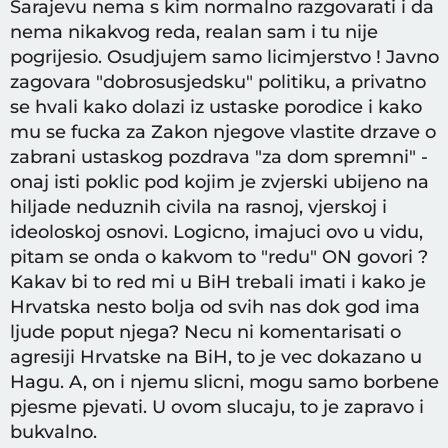
Sarajevu nema s kim normalno razgovarati i da
nema nikakvog reda, realan sam i tu nije
pogrijesio. Osudjujem samo licimjerstvo ! Javno
zagovara "dobrosusjedsku" politiku, a privatno
se hvali kako dolazi iz ustaske porodice i kako
mu se fucka za Zakon njegove vlastite drzave o
zabrani ustaskog pozdrava "za dom spremni" -
onaj isti poklic pod kojim je zvjerski ubijeno na
hiljade neduznih civila na rasnoj, vjerskoj i
ideoloskoj osnovi. Logicno, imajuci ovo u vidu,
pitam se onda o kakvom to "redu" ON govori ?
Kakav bi to red mi u BiH trebali imati i kako je
Hrvatska nesto bolja od svih nas dok god ima
ljude poput njega? Necu ni komentarisati o
agresiji Hrvatske na BiH, to je vec dokazano u
Hagu. A, on i njemu slicni, mogu samo borbene
pjesme pjevati. U ovom slucaju, to je zapravo i
bukvalno.