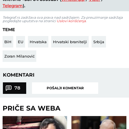
Telegram
).
Telegraf.rs zadržava sva prava nad sadržajem. Za preuzimanje sadržaja
pogledajte uputstva na stranici
Uslovi korišćenja
.
TEME
BiH
EU
Hrvatska
Hrvatski branitelji
Srbija
Zoran Milanović
KOMENTARI
78
POŠALJI KOMENTAR
PRIČE SA WEBA