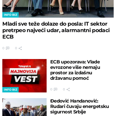
INFO BIZ
Mladi sve teže dolaze do posla: IT sektor
pretrpeo najveći udar, alarmantni podaci
ECB
0
0
ECB upozorava: Vlade
evrozone više nemaju
prostor za izdašnu
državanu pomoć
0
0
INFO BIZ
Đedović Handanović:
Rudari čuvaju energetsku
sigurnost Srbije