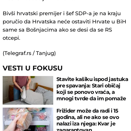
Bivši hrvatski premijer i šef SDP-a je na kraju
poručio da Hrvatska neće ostaviti Hrvate u BiH
same sa Bošnjacima ako se desi da se RS
otcepi.
(Telegraf.rs / Tanjug)
VESTI U FOKUSU
Stavite kašiku ispod jastuka
pre spavanja: Stari običaj
koji se ponovo vraća, a
mnogi tvrde da im pomaže
Frižider može da radi i 15
godina, ali ne ako se ovo
nalazi iza njega: Kvar je
zagarantovan