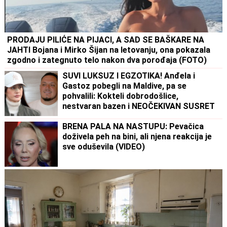
PRODAJU PILIĆE NA PIJACI, A SAD SE BAŠKARE NA
JAHTI Bojana i Mirko Šijan na letovanju, ona pokazala
zgodno i zategnuto telo nakon dva porođaja (FOTO)
SUVI LUKSUZ I EGZOTIKA! Anđela i
Gastoz pobegli na Maldive, pa se
pohvalili: Kokteli dobrodošlice,
nestvaran bazen i NEOČEKIVAN SUSRET
na ulici (FOTO)
BRENA PALA NA NASTUPU: Pevačica
doživela peh na bini, ali njena reakcija je
sve oduševila (VIDEO)