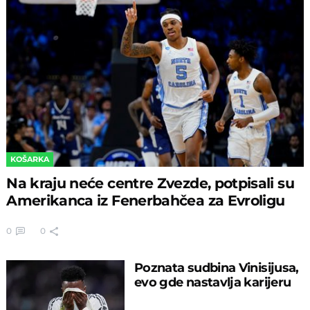
KOŠARKA
Na kraju neće centre Zvezde, potpisali su
Amerikanca iz Fenerbahčea za Evroligu
0
0
Poznata sudbina Vinisijusa,
evo gde nastavlja karijeru