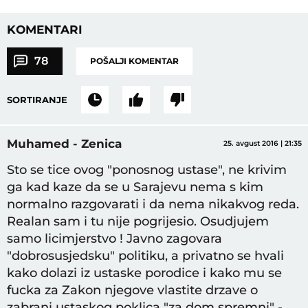
KOMENTARI
78
POŠALJI KOMENTAR
SORTIRANJE
Muhamed - Zenica
25. avgust 2016 | 21:35
Sto se tice ovog "ponosnog ustase", ne krivim
ga kad kaze da se u Sarajevu nema s kim
normalno razgovarati i da nema nikakvog reda.
Realan sam i tu nije pogrijesio. Osudjujem
samo licimjerstvo ! Javno zagovara
"dobrosusjedsku" politiku, a privatno se hvali
kako dolazi iz ustaske porodice i kako mu se
fucka za Zakon njegove vlastite drzave o
zabrani ustaskog poklica "za dom spremni" -