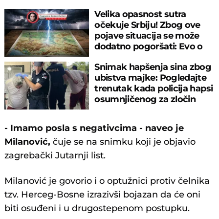
Velika opasnost sutra
očekuje Srbiju! Zbog ove
pojave situacija se može
dodatno pogoršati: Evo o
čemu je reč
Snimak hapšenja sina zbog
ubistva majke: Pogledajte
trenutak kada policija hapsi
osumnjičenog za zločin
- Imamo posla s negativcima - naveo je
Milanović,
čuje se na snimku koji je objavio
zagrebački Jutarnji list.
Milanović je govorio i o optužnici protiv čelnika
tzv. Herceg-Bosne izrazivši bojazan da će oni
biti osuđeni i u drugostepenom postupku.