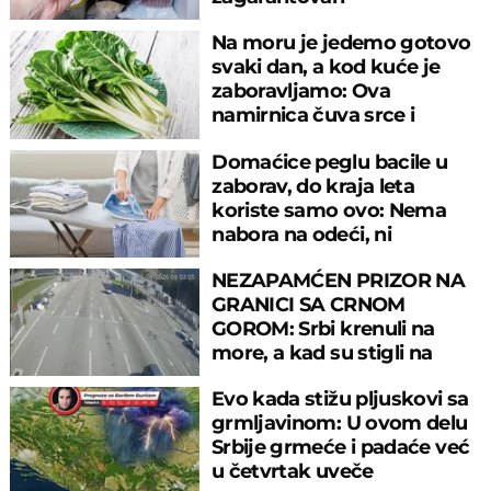
Na moru je jedemo gotovo
svaki dan, a kod kuće je
zaboravljamo: Ova
namirnica čuva srce i
reguliše šećer
Domaćice peglu bacile u
zaborav, do kraja leta
koriste samo ovo: Nema
nabora na odeći, ni
preznojavanja
NEZAPAMĆEN PRIZOR NA
GRANICI SA CRNOM
GOROM: Srbi krenuli na
more, a kad su stigli na
prelaz, ostali u šoku!
Evo kada stižu pljuskovi sa
grmljavinom: U ovom delu
Srbije grmeće i padaće već
u četvrtak uveče