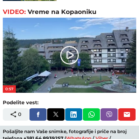
VIDEO:
Vreme na Kopaoniku
Play
Video
0:57
Podelite vest:
0
Pošaljite nam Vaše snimke, fotografije i priče na broj
telefona
+381 64 8939257
(
WhatsApp
/
Viber
/