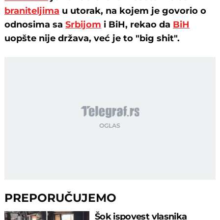
braniteljima
u utorak, na kojem je govorio o
odnosima sa
Srbijom
i BiH, rekao da
BiH
uopšte nije država, već je to "big shit".
PREPORUČUJEMO
Šok ispovest vlasnika