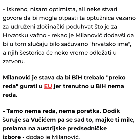
- Iskreno, nisam optimista, ali neke stvari
govore da bi mogla otpasti ta optužnica vezano
za udruženi zločinački poduhvat što je za
Hrvatsku važno - rekao je Milanović dodavši da
bi u tom slučaju bilo sačuvano "hrvatsko ime",
a njih šestorica će neko vreme odležati u
zatvoru.
Milanović je stava da bi BiH trebalo "preko
reda" gurati u
EU
jer trenutno u BiH nema
reda.
- Tamo nema reda, nema poretka. Dodik
šuruje sa Vučićem pa se sad to, majke ti mile,
prelama na austrijske predsedničke
izbore -
dodao je Milanović.