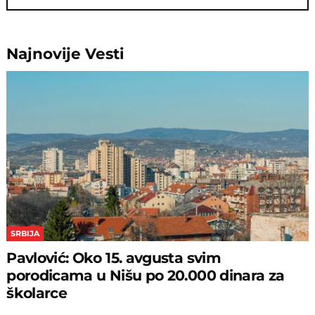
Najnovije
Vesti
SRBIJA
Pavlović: Oko 15. avgusta svim
porodicama u Nišu po 20.000 dinara za
školarce