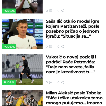
0
0
FUDBAL
Saša Ilić otkrio model igre
kojem Partizan teži, posle
posebno pričao o jednom
igraču: "Situacija sa..."
0
0
FUDBAL
Vukotić o novoj poziciji i
podršci Raće Petrovića:
"Daje nam savete, falila
nam je kreativnost tu..."
0
0
FUDBAL
Milan Aleksić posle Tobola:
"Biće teška utakmica tamo,
mnogo putujemo... Imamo