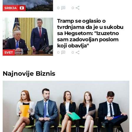
0
0
SRBIJA
Tramp se oglasio o
tvrdnjama da je u sukobu
sa Hegsetom: "Izuzetno
sam zadovoljan poslom
koji obavlja"
0
0
SVET
Najnovije
Biznis