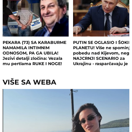
PEKARA (73) SA KARABURME
PUTIN SE OGLASIO I ŠOKI
NAMAMILA INTIMNIM
PLANETU! Više ne spominj
ODNOSOM, PA GA UBILA!
pobedu nad Kijevom, neg
Jezivi detalji zločina: Vezala
NAJCRNJI SCENARIO za
mu pertlama RUKE I NOGE!
Ukrajinu - rasparčavaju je 
tri dela?!
VIŠE SA WEBA