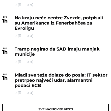
0
0
Na kraju neće centre Zvezde, potpisali
pre
1
h
su Amerikanca iz Fenerbahčea za
Evroligu
0
0
Tramp negirao da SAD imaju manjak
pre
1
h
municije
0
0
Mladi sve teže dolaze do posla: IT sektor
pre
1
h
pretrpeo najveći udar, alarmantni
podaci ECB
0
0
SVE NAJNOVIJE VESTI