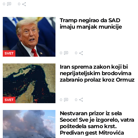
0
0
Tramp negirao da SAD
imaju manjak municije
0
0
SVET
Iran sprema zakon koji bi
neprijateljskim brodovima
zabranio prolaz kroz Ormuz
0
0
SVET
Nestvaran prizor iz sela
Seoce! Sve je izgorelo, vatra
poštedela samo krst.
Predivan gest Mitrovića