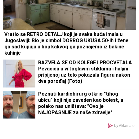
Vratio se RETRO DETALJ koji je svaka kuća imala u
Jugoslaviji: Bio je simbol DOBROG UKUSA 50-ih i žene
ga sad kupuju u boji kakvog ga poznajemo iz bakine
kuhinje
RAZVELA SE OD KOLEGE I PROCVETALA
Pevačica u vrtoglavim štiklama i haljini
pripijenoj uz telo pokazala figuru nakon
dva porođaj (Foto)
Poznati kardiohirurg otkrio "tihog
ubicu" koji nije zaveden kao bolest, a
polako nas uništava: "Ovo je
NAJOPASNIJE za naše zdravlje"
by Aklamator