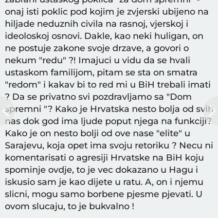
onaj isti poklic pod kojim je zvjerski ubijeno na
hiljade neduznih civila na rasnoj, vjerskoj i
ideoloskoj osnovi. Dakle, kao neki huligan, on
ne postuje zakone svoje drzave, a govori o
nekum "redu" ?! Imajuci u vidu da se hvali
ustaskom familijom, pitam se sta on smatra
"redom" i kakav bi to red mi u BiH trebali imati
? Da se privatno svi pozdravljamo sa "Dom
spremni "? Kako je Hrvatska nesto bolja od svih
nas dok god ima ljude poput njega na funkciji?
Kako je on nesto bolji od ove nase "elite" u
Sarajevu, koja opet ima svoju retoriku ? Necu ni
komentarisati o agresiji Hrvatske na BiH koju
spominje ovdje, to je vec dokazano u Hagu i
iskusio sam je kao dijete u ratu. A, on i njemu
slicni, mogu samo borbene pjesme pjevati. U
ovom slucaju, to je bukvalno !