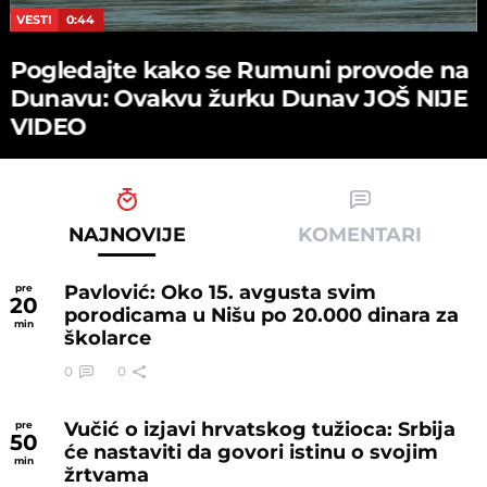
VESTI
0:44
Pogledajte kako se Rumuni provode na
Dunavu: Ovakvu žurku Dunav JOŠ NIJE
VIDEO
NAJNOVIJE
KOMENTARI
Pavlović: Oko 15. avgusta svim
pre
20
porodicama u Nišu po 20.000 dinara za
min
školarce
0
0
Vučić o izjavi hrvatskog tužioca: Srbija
pre
50
će nastaviti da govori istinu o svojim
min
žrtvama