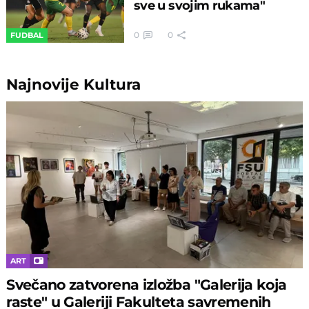
sve u svojim rukama"
0
0
FUDBAL
Najnovije
Kultura
ART
Svečano zatvorena izložba "Galerija koja
raste" u Galeriji Fakulteta savremenih