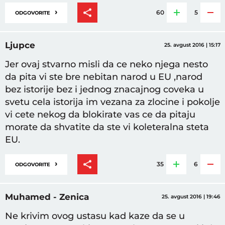
›
60
5
ODGOVORITE
Ljupce
25. avgust 2016 | 15:17
Jer ovaj stvarno misli da ce neko njega nesto
da pita vi ste bre nebitan narod u EU ,narod
bez istorije bez i jednog znacajnog coveka u
svetu cela istorija im vezana za zlocine i pokolje
vi cete nekog da blokirate vas ce da pitaju
morate da shvatite da ste vi koleteralna steta
EU.
›
35
6
ODGOVORITE
Muhamed - Zenica
25. avgust 2016 | 19:46
Ne krivim ovog ustasu kad kaze da se u