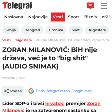
78
Naslovna
Najnovije
Vesti
Sport
Biznis
eKli
Srbija
Beograd
Hronika
Svet
Jugosfera
Vesti
Jugosfera
ZORAN MILANOVIĆ: BiH nije država, već je to "big 
ZORAN MILANOVIĆ: BiH nije
država, već je to "big shit"
(AUDIO SNIMAK)
25/08/16 | 10:40
Podeli
Lider SDP-a i bivši
hrvatski
premijer
Zoran
Milanović
je na zatvorenom sastanku sa