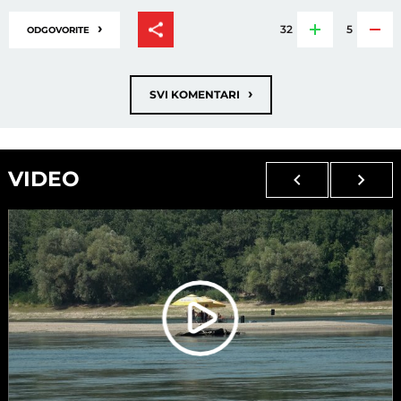
›
32
5
ODGOVORITE
›
SVI KOMENTARI
VIDEO