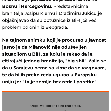
Bosnu i Hercegovinu.
Predstavnicima
branitelja Josipu Klemu i Dražimiru Jukiću je
objašnjavao da su optužnice iz BiH još veći
problem od onih iz Beograda.
Na tajnom snimku koji je procureo u javnost
jasno je da Milanović nije oduševljen
situacijom u BiH, za koju je rekao da je,
citirajući jednog branitelja, "big shit", žalio se
da u Sarajevu nema sa kime da se razgovara,
te da bi ih preko reda ugurao u Evropsku
uniju jer "to je zemlja bez reda i poretka".