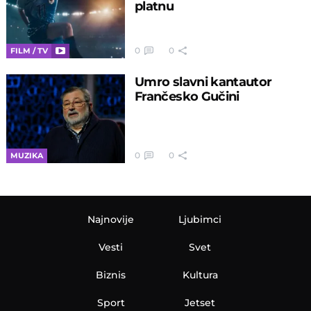
platnu
0
0
FILM / TV
Umro slavni kantautor
Frančesko Gučini
0
0
MUZIKA
Najnovije
Ljubimci
Vesti
Svet
Biznis
Kultura
Sport
Jetset