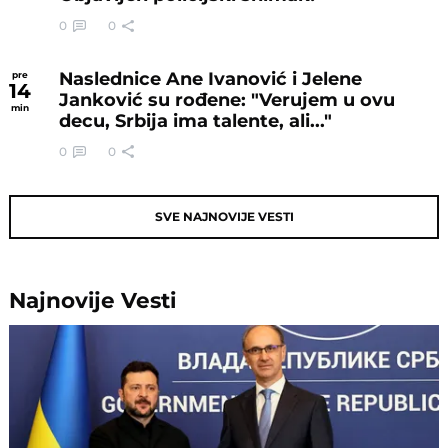
0
0
Naslednice Ane Ivanović i Jelene
pre
14
Janković su rođene: "Verujem u ovu
min
decu, Srbija ima talente, ali..."
0
0
SVE NAJNOVIJE VESTI
Najnovije
Vesti