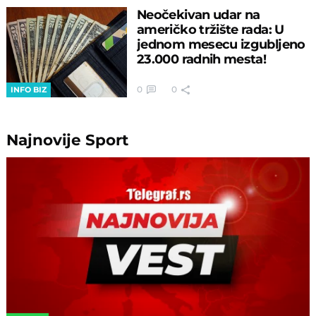
Neočekivan udar na
američko tržište rada: U
jednom mesecu izgubljeno
23.000 radnih mesta!
0
0
INFO BIZ
Najnovije
Sport