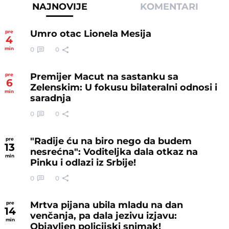
NAJNOVIJE
KOMENTARI
Umro otac Lionela Mesija
pre
4
0
0
min
Premijer Macut na sastanku sa
pre
6
Zelenskim: U fokusu bilateralni odnosi i
min
saradnja
0
0
"Radije ću na biro nego da budem
pre
13
nesrećna": Voditeljka dala otkaz na
min
Pinku i odlazi iz Srbije!
0
0
Mrtva pijana ubila mladu na dan
pre
14
venčanja, pa dala jezivu izjavu:
min
Objavljen policijski snimak!