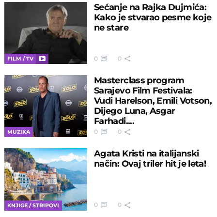
Sećanje na Rajka Dujmića:
Kako je stvarao pesme koje
ne stare
0
0
FILM / TV
Masterclass program
Sarajevo Film Festivala:
Vudi Harelson, Emili Votson,
Dijego Luna, Asgar
Farhadi....
0
0
MUZIKA
Agata Kristi na italijanski
način: Ovaj triler hit je leta!
0
0
KNJIGE / STRIPOVI