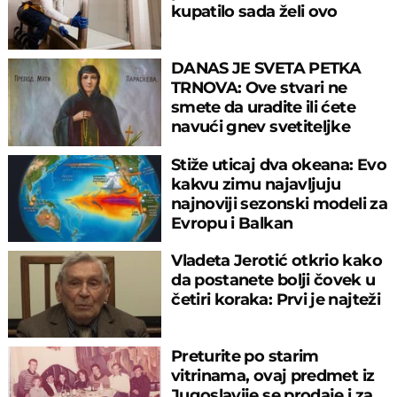
kupatilo sada želi ovo
DANAS JE SVETA PETKA
TRNOVA: Ove stvari ne
smete da uradite ili ćete
navući gnev svetiteljke
Stiže uticaj dva okeana: Evo
kakvu zimu najavljuju
najnoviji sezonski modeli za
Evropu i Balkan
Vladeta Jerotić otkrio kako
da postanete bolji čovek u
četiri koraka: Prvi je najteži
Preturite po starim
vitrinama, ovaj predmet iz
Jugoslavije se prodaje i za