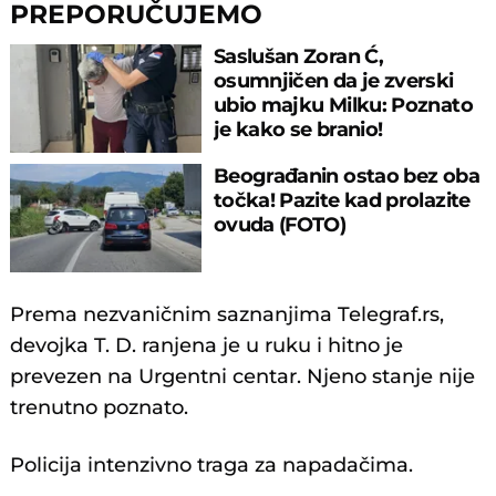
PREPORUČUJEMO
Saslušan Zoran Ć,
osumnjičen da je zverski
ubio majku Milku: Poznato
je kako se branio!
Beograđanin ostao bez oba
točka! Pazite kad prolazite
ovuda (FOTO)
Prema nezvaničnim saznanjima Telegraf.rs,
devojka T. D. ranjena je u ruku i hitno je
prevezen na Urgentni centar. Njeno stanje nije
trenutno poznato.
Policija intenzivno traga za napadačima.