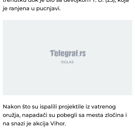
trenutku dok je bio sa devojkom T. D. (25), koja
je ranjena u pucnjavi.
Nakon što su ispalili projektile iz vatrenog
oružja, napadači su pobegli sa mesta zločina i
na snazi je akcija Vihor.