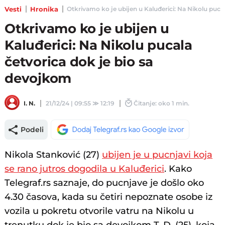
Vesti
Hronika
Otkrivamo ko je ubijen u Kaluđerici: Na Nikolu pucala
Otkrivamo ko je ubijen u
Kaluđerici: Na Nikolu pucala
četvorica dok je bio sa
devojkom
I. N.
21/12/24 | 09:55
≫
12:19
Čitanje: oko 1 min.
Podeli
Nikola Stanković (27)
ubijen je u pucnjavi koja
se rano jutros dogodila u Kaluđerici
. Kako
Telegraf.rs saznaje, do pucnjave je došlo oko
4.30 časova, kada su četiri nepoznate osobe iz
vozila u pokretu otvorile vatru na Nikolu u