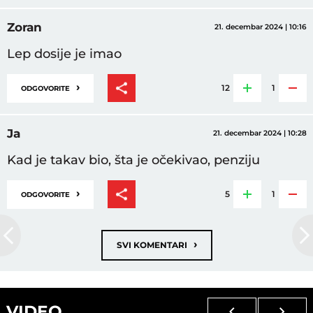
Zoran
21. decembar 2024 | 10:16
Lep dosije je imao
›
12
1
ODGOVORITE
Ja
21. decembar 2024 | 10:28
Kad je takav bio, šta je očekivao, penziju
›
5
1
ODGOVORITE
›
SVI KOMENTARI
VIDEO