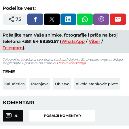
Podelite vest:
75
Pošaljite nam Vaše snimke, fotografije i priče na broj
telefona
+381 64 8939257
(
WhatsApp
/
Viber
/
Telegram
).
Telegraf.rs zadržava sva prava nad sadržajem. Za preuzimanje sadržaja
pogledajte uputstva na stranici
Uslovi korišćenja
.
TEME
Kaluđerica
Pucnjava
Ubistvo
nikola stankovic pivce
KOMENTARI
4
POŠALJI KOMENTAR