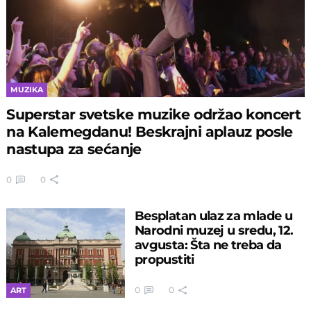
MUZIKA
Superstar svetske muzike održao koncert
na Kalemegdanu! Beskrajni aplauz posle
nastupa za sećanje
0
0
Besplatan ulaz za mlade u
Narodni muzej u sredu, 12.
avgusta: Šta ne treba da
propustiti
0
0
ART