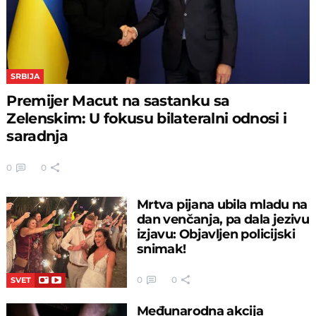
SRBIJA
Premijer Macut na sastanku sa
Zelenskim: U fokusu bilateralni odnosi i
saradnja
0
0
Mrtva pijana ubila mladu na
dan venčanja, pa dala jezivu
izjavu: Objavljen policijski
snimak!
0
0
SVET
Međunarodna akcija