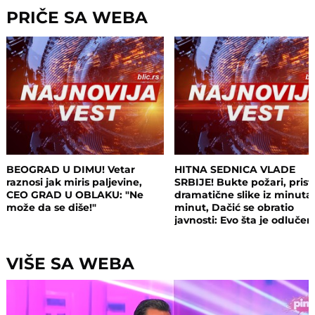
PRIČE SA WEBA
BEOGRAD U DIMU! Vetar
HITNA SEDNICA VLADE
raznosi jak miris paljevine,
SRBIJE! Bukte požari, prist
CEO GRAD U OBLAKU: "Ne
dramatične slike iz minuta
može da se diše!"
minut, Dačić se obratio
javnosti: Evo šta je odluče
VIŠE SA WEBA