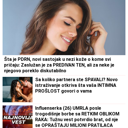
Šta je PDRN, novi sastojak u nezi kože o kome svi
pričaju: Zaslužan je za PREDIVAN TEN, ali za neke je
njegovo poreklo diskutabilno
Sa koliko partnera ste SPAVALI? Novo
istraživanje otkriva šta vaša INTIMNA
PROŠLOST govori o vama
Influenserka (26) UMRLA posle
trogodišnje borbe sa RETKIM OBLIKOM
RAKA: Tužnu vest potvrdio brat, od nje
se OPRAŠTAJU MILIONI PRATILACA