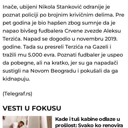
Inače, ubijeni Nikola Stanković odranije je
poznat policiji po brojnim krivičnim delima. Pre
pet godina je bio hapšen zbog sumnje da je
napao bivšeg fudbalera Crvene zvezde Aleksu
Terzića. Napad se dogodio u novembru 2019.
godine. Tada su presreli Terzića na Gazeli i
tražili mu 5.000 evra. Poznati fudbaler je uspeo
da pobegne, ali na kratko, jer su ga napadači
sustigli na Novom Beogradu i pokušali da ga
kidnapuju.
(Telegraf.rs)
VESTI U FOKUSU
Kade i tuš kabine odlaze u
prošlost: Svako ko renovira