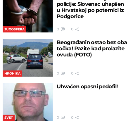
policije: Slovenac uhapšen
u Hrvatskoj po poternici iz
Podgorice
0
0
JUGOSFERA
Beograđanin ostao bez oba
točka! Pazite kad prolazite
ovuda (FOTO)
0
0
HRONIKA
Uhvaćen opasni pedofil!
0
0
SVET