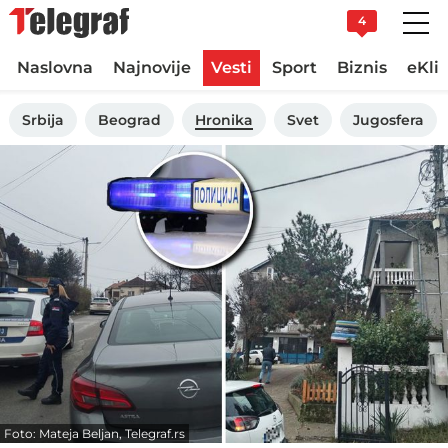
4
Naslovna
Najnovije
Vesti
Sport
Biznis
eKli
Srbija
Beograd
Hronika
Svet
Jugosfera
Foto: Mateja Beljan, Telegraf.rs