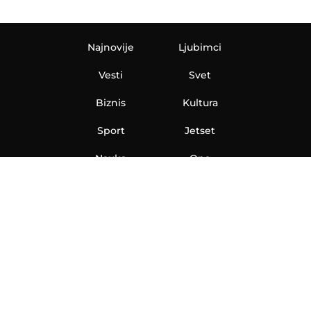
Najnovije
Ljubimci
Vesti
Svet
Biznis
Kultura
Sport
Jetset
Nauka
Ona
Aero
Zanimljivosti
eKlinika
Hi-Tech
Auto
Plantbased
Ubrzanje
Telegraf TV