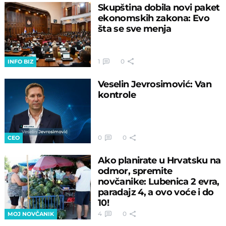
Skupština dobila novi paket
ekonomskih zakona: Evo
šta se sve menja
1
0
INFO BIZ
Veselin Jevrosimović: Van
kontrole
0
0
CEO
Ako planirate u Hrvatsku na
odmor, spremite
novčanike: Lubenica 2 evra,
paradajz 4, a ovo voće i do
10!
4
0
MOJ NOVČANIK