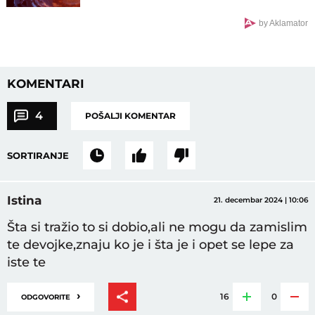
by Aklamator
KOMENTARI
4
POŠALJI KOMENTAR
SORTIRANJE
Istina
21. decembar 2024 | 10:06
Šta si tražio to si dobio,ali ne mogu da zamislim
te devojke,znaju ko je i šta je i opet se lepe za
iste te
›
16
0
ODGOVORITE