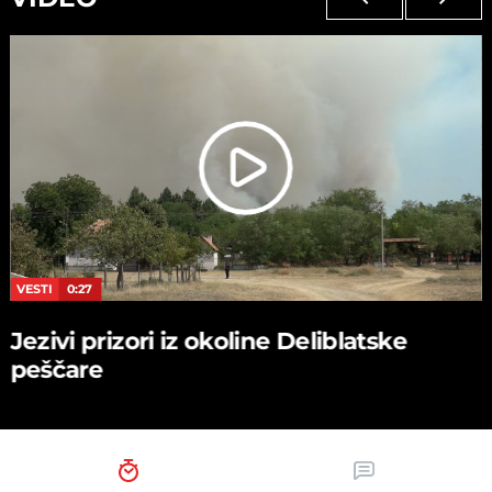
VESTI
0:27
Jezivi prizori iz okoline Deliblatske
peščare