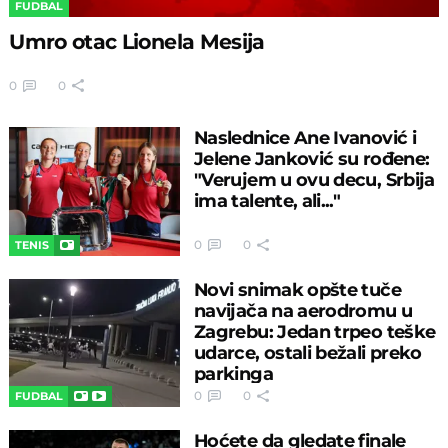
FUDBAL
Umro otac Lionela Mesija
0
0
Naslednice Ane Ivanović i
Jelene Janković su rođene:
"Verujem u ovu decu, Srbija
ima talente, ali..."
0
0
TENIS
Novi snimak opšte tuče
navijača na aerodromu u
Zagrebu: Jedan trpeo teške
udarce, ostali bežali preko
parkinga
0
0
FUDBAL
Hoćete da gledate finale