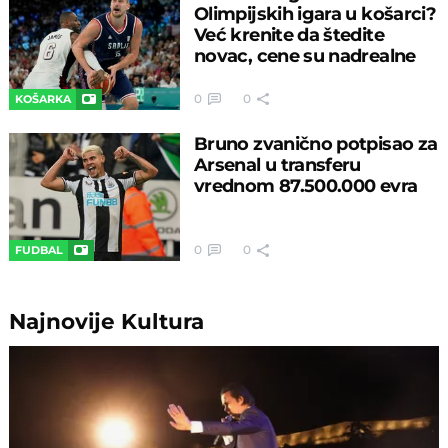
Olimpijskih igara u košarci?
Već krenite da štedite
novac, cene su nadrealne
0
0
KOŠARKA
Bruno zvanično potpisao za
Arsenal u transferu
vrednom 87.500.000 evra
0
0
FUDBAL
Najnovije
Kultura