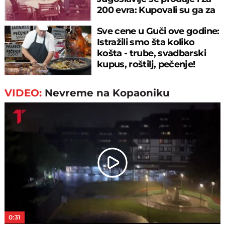
200 evra: Kupovali su ga za
sitniš
Sve cene u Guči ove godine:
Istražili smo šta koliko
košta - trube, svadbarski
kupus, roštilj, pečenje!
VIDEO:
Nevreme na Kopaoniku
Play
Video
0:31