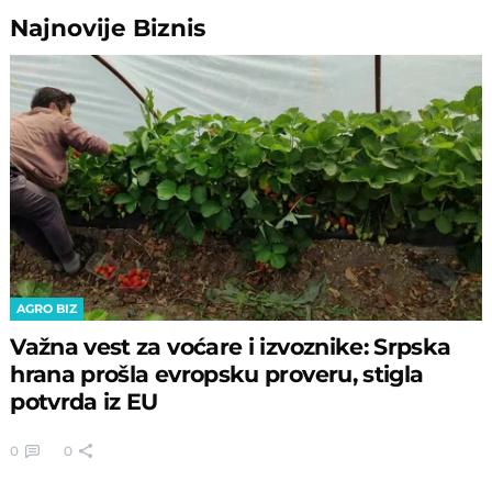
Najnovije
Biznis
AGRO BIZ
Važna vest za voćare i izvoznike: Srpska
hrana prošla evropsku proveru, stigla
potvrda iz EU
0
0