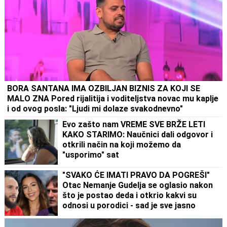
BORA SANTANA IMA OZBILJAN BIZNIS ZA KOJI SE
MALO ZNA Pored rijalitija i voditeljstva novac mu kaplje
i od ovog posla: "Ljudi mi dolaze svakodnevno"
Evo zašto nam VREME SVE BRŽE LETI
KAKO STARIMO: Naučnici dali odgovor i
otkrili način na koji možemo da
"usporimo" sat
"SVAKO ĆE IMATI PRAVO DA POGREŠI"
Otac Nemanje Gudelja se oglasio nakon
što je postao deda i otkrio kakvi su
odnosi u porodici - sad je sve jasno