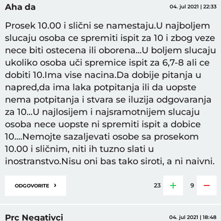
Aha da
04. jul 2021 | 22:33
Prosek 10.00 i slični se namestaju.U najboljem
slucaju osoba ce spremiti ispit za 10 i zbog veze
nece biti ostecena ili oborena...U boljem slucaju
ukoliko osoba uči spremice ispit za 6,7-8 ali ce
dobiti 10.Ima vise nacina.Da dobije pitanja u
napred,da ima laka potpitanja ili da uopste
nema potpitanja i stvara se iluzija odgovaranja
za 10...U najlosijem i najsramotnijem slucaju
osoba nece uopste ni spremiti ispit a dobice
10....Nemojte sazaljevati osobe sa prosekom
10.00 i sličnim, niti ih tuzno slati u
inostranstvo.Nisu oni bas tako siroti, a ni naivni.
›
23
9
ODGOVORITE
Prc Negativci
04. jul 2021 | 18:48