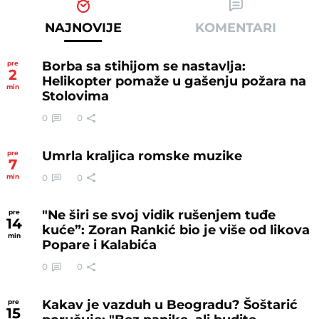
NAJNOVIJE
KOMENTARI
Borba sa stihijom se nastavlja:
pre
2
Helikopter pomaže u gašenju požara na
min
Stolovima
0
0
Umrla kraljica romske muzike
pre
7
0
0
min
"Ne širi se svoj vidik rušenjem tuđe
pre
14
kuće”: Zoran Rankić bio je više od likova
min
Popare i Kalabića
0
0
Kakav je vazduh u Beogradu? Šoštarić
pre
15