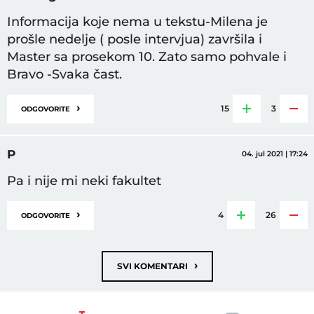
Informacija koje nema u tekstu-Milena je
prošle nedelje ( posle intervjua) završila i
Master sa prosekom 10. Zato samo pohvale i
Bravo -Svaka čast.
›
15
3
ODGOVORITE
P
04. jul 2021 | 17:24
Pa i nije mi neki fakultet
›
4
26
ODGOVORITE
›
SVI KOMENTARI