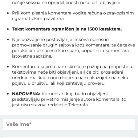
nečije seksualne opredeljenosti neće biti objavljeni.
Prilikom pisanja komentara vodite računa o pravopisnim
i gramatičkim pravilima.
Tekst komentara ograničen je na 1500 karaktera.
Nije dozvoljeno postavljanje linkova odnosno
promovisanje drugih sajtova kroz komentare, te će takve
poruke biti označene kao spam, poput niza komentara
istovetne sadržine.
Komentari u kojima nam skrećete pažnju na propuste u
tekstovima neće biti objavljeni, ali će biti prosleđeni
urednicima, kao i oni u kojima nam ukazujete na neku
pojavu u društvu, ali koji zahtevaju proveru.
NAPOMENA:
Komentari koji budu objavljeni
predstavljaju privatno mišljenje autora komentara, to
jest nisu stavovi redakcije Telegrafa.