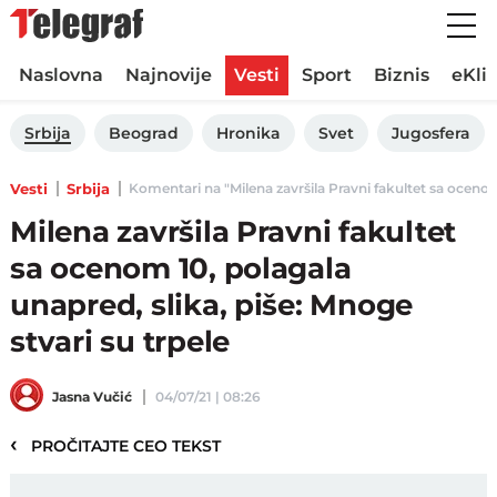
Naslovna
Najnovije
Vesti
Sport
Biznis
eKli
Srbija
Beograd
Hronika
Svet
Jugosfera
Vesti
Srbija
Komentari na "Milena završila Pravni fakultet sa ocenom 1
Milena završila Pravni fakultet
sa ocenom 10, polagala
unapred, slika, piše: Mnoge
stvari su trpele
Jasna Vučić
04/07/21 | 08:26
‹
PROČITAJTE CEO TEKST