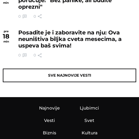
poručuje: "Bez panike, ali budite
min
oprezni"
0
0
Posadite je i zaboravite na nju: Ova
pre
18
neuništiva biljka cveta mesecima, a
min
uspeva baš svima!
0
0
SVE NAJNOVIJE VESTI
Najnovije
Ljubimci
Vesti
Svet
Biznis
Kultura