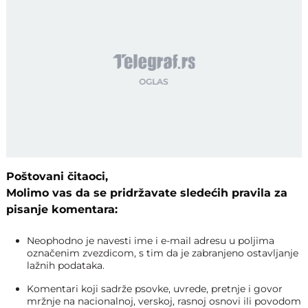
Poštovani čitaoci,
Molimo vas da se pridržavate sledećih pravila za
pisanje komentara:
Neophodno je navesti ime i e-mail adresu u poljima
označenim zvezdicom, s tim da je zabranjeno ostavljanje
lažnih podataka.
Komentari koji sadrže psovke, uvrede, pretnje i govor
mržnje na nacionalnoj, verskoj, rasnoj osnovi ili povodom