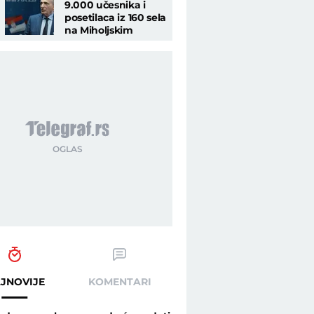
9.000 učesnika i
posetilaca iz 160 sela
na Miholjskim
susretima
JNOVIJE
KOMENTARI