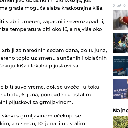
romenljivo oblačno i malo svežije, još
0
0
ima grada moguća slaba kratkotrajna kiša.
ti slab i umeren, zapadni i severozapadni,
niza temperatura biti oko 16, a najviša oko
rbiji za narednih sedam dana, do 11. juna,
mereno toplo uz smenu sunčanih i oblačnih
ekuju kiša i lokalni pljuskovi sa
e biti suvo vreme, dok se uveče i u toku
 subotu, 6. juna, ponegde i u ostalim
alni pljuskovi sa grmljavinom.
Najn
pljuskovi s grmljavinom očekuju se
, a u sredu, 10. juna, i u ostalim