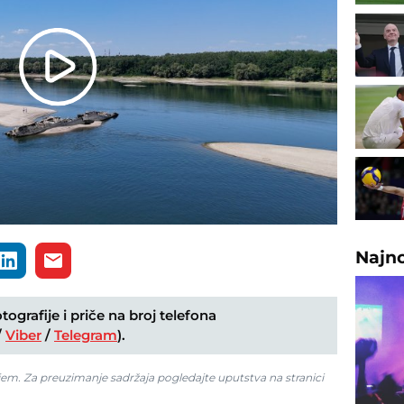
Play
Video
Najn
ografije i priče na broj telefona
/
Viber
/
Telegram
).
jem. Za preuzimanje sadržaja pogledajte uputstva na stranici