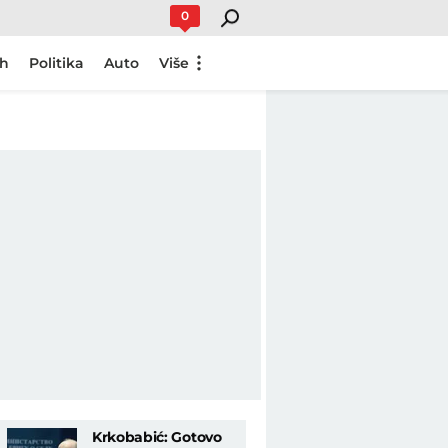
0
ch
Politika
Auto
Više
Krkobabić: Gotovo