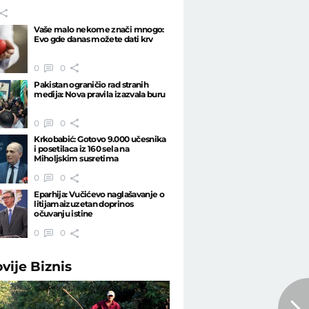
Vaše malo nekome znači mnogo:
Evo gde danas možete dati krv
0
0
Pakistan ograničio rad stranih
medija: Nova pravila izazvala buru
0
0
Krkobabić: Gotovo 9.000 učesnika
i posetilaca iz 160 sela na
Miholjskim susretima
0
0
Eparhija: Vučićevo naglašavanje o
litijamaizuzetan doprinos
očuvanju istine
0
0
ovije
Biznis