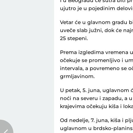
I u Beogradu će sutra biti p
ujutro je u pojedinim delov
Vetar će u glavnom gradu bi
uveče slab južni, dok će naj
25 stepeni.
Prema izgledima vremena u S
očekuje se promenljivo i u
intervala, a povremeno se oč
grmljavinom.
U petak, 5. juna, uglavnom ć
noći na severu i zapadu, a u
krajevima očekuju kiša i lok
Od nedelje, 7. juna, kiša i 
uglavnom u brdsko-planinskim