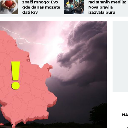
znači mnogo: Evo
rad stranih medija:
gde danas možete
Nova pravila
dati krv
izazvala buru
NA