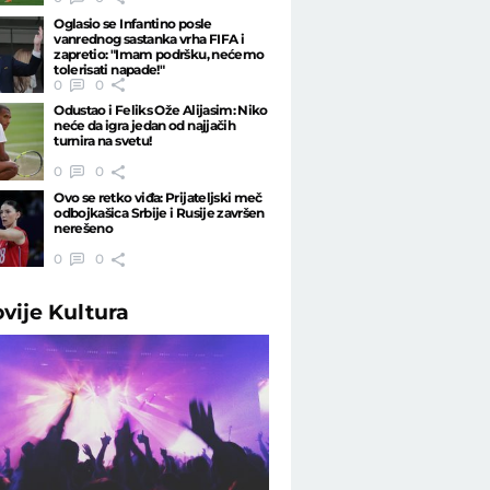
Oglasio se Infantino posle
vanrednog sastanka vrha FIFA i
zapretio: "Imam podršku, nećemo
tolerisati napade!"
0
0
Odustao i Feliks Ože Alijasim: Niko
neće da igra jedan od najjačih
turnira na svetu!
0
0
Ovo se retko viđa: Prijateljski meč
odbojkašica Srbije i Rusije završen
nerešeno
0
0
ovije
Kultura