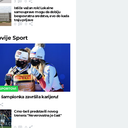
3
0
Ističe važan rok! Lokalne
samouprave mogu da dobiju
bespovratna sredstva, evo do kada
traju prijave
0
0
ovije
Sport
 SPORTOVI
šampionka završila karijeru!
Crno-beli predstavili novog
trenera: "Neverovatna je čast"
0
0