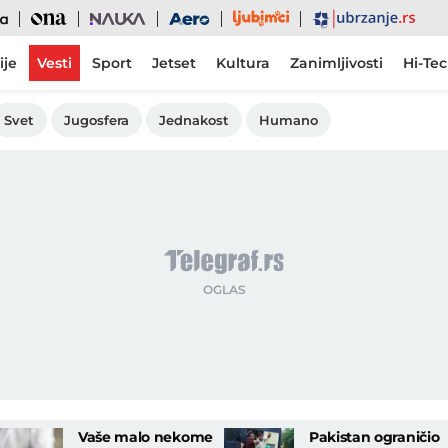
Ljubimci
Ona
Nauka
Aero
Ubrzanje
ije
Vesti
Sport
Jetset
Kultura
Zanimljivosti
Hi-Te
Svet
Jugosfera
Jednakost
Humano
Vaše malo nekome
Pakistan ograničio