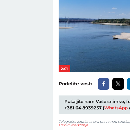
2:01
Podelite vest:
Pošaljite nam Vaše snimke, fot
+381 64 8939257
(
WhatsApp
Telegraf.rs zadržava sva prava nad sadrža
Uslovi korišćenja
.