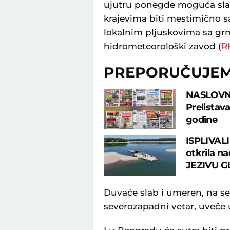
ujutru ponegde moguća slaba
krajevima biti mestimično s
lokalnim pljuskovima sa gr
hidrometeorološki zavod (
R
PREPORUČUJE
NASLOVN
Prelistav
godine
ISPLIVALI
otkrila na
JEZIVU G
Duvaće slab i umeren, na sev
severozapadni vetar, uveče u