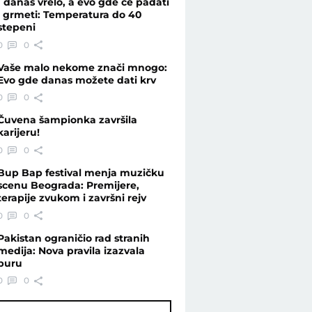
I danas vrelo, a evo gde će padati
i grmeti: Temperatura do 40
stepeni
 - Vesti - Telegraf.rs
0
0
Vaše malo nekome znači mnogo:
Evo gde danas možete dati krv
0
0
Čuvena šampionka završila
karijeru!
0
0
Bup Bap festival menja muzičku
scenu Beograda: Premijere,
terapije zvukom i završni rejv
0
0
Pakistan ograničio rad stranih
medija: Nova pravila izazvala
buru
0
0