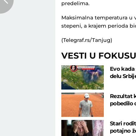
predelima.
Maksimalna temperatura u ve
stepeni, a krajem perioda 
(Telegraf.rs/Tanjug)
VESTI U FOKUS
Evo kada 
delu Srbi
Rezultat 
pobedilo 
Stari rodi
potajno že