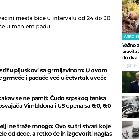
ćini mesta biće u intervalu od 24 do 30
biće u manjem padu.
AGRO B
Važno z
pravila 
U
do dva 
0
0
stižu pljuskovi sa grmljavinom: U ovom
je grmeće i padaće već u četvrtak uveče
kakav se ne pamti: Čudo srpskog tenisa
osvajača Vimbldona i US opena sa 6:0, 6:0
telji ne traže mnogo: Ovo su tri stvari koje
le od dece, a retko će ih izgovoriti naglas