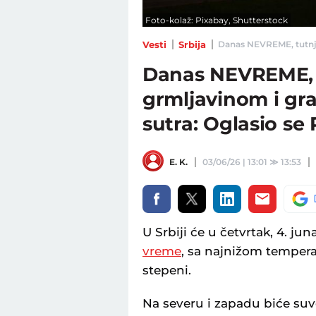
Foto-kolaž: Pixabay, Shutterstock
Vesti
Srbija
Danas NEVREME, tutnjaće
Danas NEVREME, t
grmljavinom i gr
sutra: Oglasio se
E. K.
03/06/26 | 13:01
≫
13:53
U Srbiji će u četvrtak, 4. ju
vreme
, sa najnižom tempera
stepeni.
Na severu i zapadu biće suv