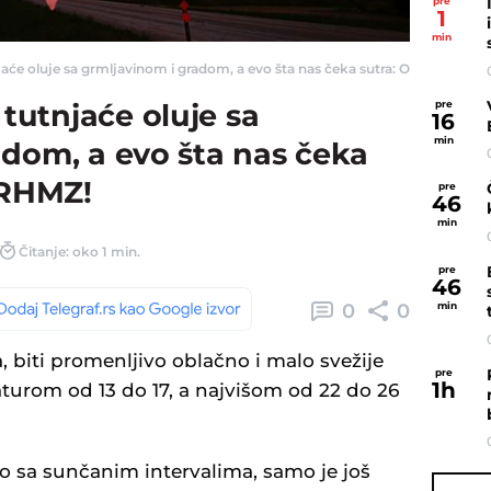
pre
1
min
 oluje sa grmljavinom i gradom, a evo šta nas čeka sutra: Oglasio se RHMZ!
pre
utnjaće oluje sa
16
min
adom, a evo šta nas čeka
 RHMZ!
pre
46
min
Čitanje: oko 1 min.
pre
46
0
0
min
na, biti promenljivo oblačno i malo svežije
pre
1
h
turom od 13 do 17, a najvišom od 22 do 26
o sa sunčanim intervalima, samo je još