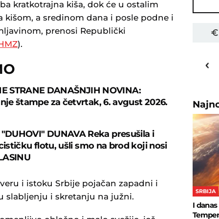
 kratkotrajna kiša, dok će u ostalim
a kišom, a sredinom dana i posle podne i
mljavinom, prenosi Republički
HMZ
).
16
o
C
MO
Priština
E STRANE DANAŠNJIH NOVINA:
anje štampe za četvrtak, 6. avgust 2026.
Najn
 "DUHOVI" DUNAVA Reka presušila i
cističku flotu, ušli smo na brod koji nosi
LASINU
eru i istoku Srbije pojačan zapadni i
SRBIJA
 slabljenju i skretanju na južni.
I danas
Tempera