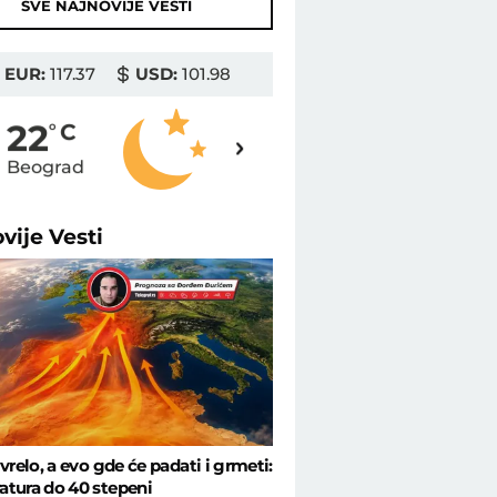
SVE NAJNOVIJE VESTI
EUR:
117.37
USD:
101.98
22
22
o
C
o
C
Beograd
Novi Sad
ovije
Vesti
 vrelo, a evo gde će padati i grmeti:
tura do 40 stepeni