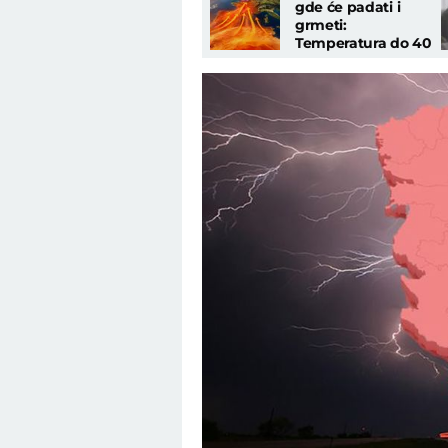
gde će padati i
grmeti:
Temperatura do 40
stepeni