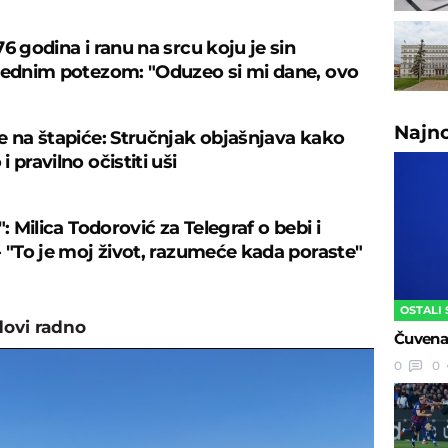
6 godina i ranu na srcu koju je sin
jednim potezom: "Oduzeo si mi dane, ovo
Najn
e na štapiće: Stručnjak objašnjava kako
 pravilno očistiti uši
": Milica Todorović za Telegraf o bebi i
- "To je moj život, razumeće kada poraste"
OSTALI
ovi radno
Čuvena 
0
0