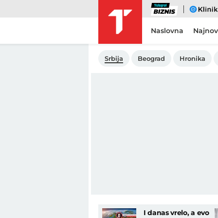
Biznis
eKlinika
Naslovna
Najnov
Srbija
Beograd
Hronika
I danas vrelo, a evo