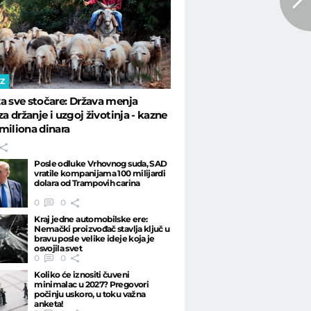
IZ
a sve stočare: Država menja
za držanje i uzgoj životinja - kazne
miliona dinara
Posle odluke Vrhovnog suda, SAD
vratile kompanijama 100 milijardi
dolara od Trampovih carina
0
0
Kraj jedne automobilske ere:
Nemački proizvođač stavlja ključ u
bravu posle velike ideje koja je
osvojila svet
0
0
Koliko će iznositi čuveni
minimalac u 2027? Pregovori
počinju uskoro, u toku važna
anketa!