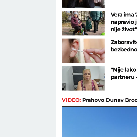
Vera ima 7
napravio 
nije život"
Zaboravit
bezbedno i
"Nije lako
partneru 
VIDEO:
Prahovo Dunav Brod