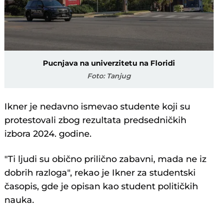
Pucnjava na univerzitetu na Floridi
Foto: Tanjug
Ikner je nedavno ismevao studente koji su
protestovali zbog rezultata predsedničkih
izbora 2024. godine.
"Ti ljudi su obično prilično zabavni, mada ne iz
dobrih razloga", rekao je Ikner za studentski
časopis, gde je opisan kao student političkih
nauka.