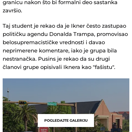
granicu nakon što bi formalni deo sastanka
završio.
Taj student je rekao da je Ikner često zastupao
političku agendu Donalda Trampa, promovisao
belosupremacističke vrednosti i davao
neprimerene komentare, iako je grupa bila
nestranačka. Pusins je rekao da su drugi
članovi grupe opisivali Iknera kao "fašistu".
POGLEDAJTE GALERIJU