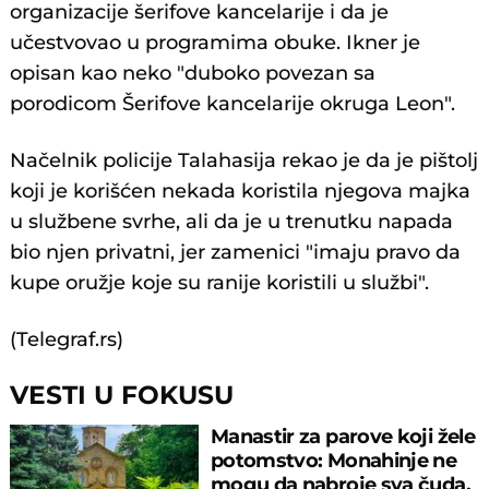
organizacije šerifove kancelarije i da je
učestvovao u programima obuke. Ikner je
opisan kao neko "duboko povezan sa
porodicom Šerifove kancelarije okruga Leon".
Načelnik policije Talahasija rekao je da je pištolj
koji je korišćen nekada koristila njegova majka
u službene svrhe, ali da je u trenutku napada
bio njen privatni, jer zamenici "imaju pravo da
kupe oružje koje su ranije koristili u službi".
(Telegraf.rs)
VESTI U FOKUSU
Manastir za parove koji žele
potomstvo: Monahinje ne
mogu da nabroje sva čuda,