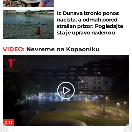
Iz Dunava izronio ponos
nacista, a odmah pored
strašan prizor: Pogledajte
šta je upravo nađeno u
rečnom blatu
VIDEO:
Nevreme na Kopaoniku
Play
Video
0:31