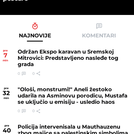
NAJNOVIJE
KOMENTARI
Održan Ekspo karavan u Sremskoj
pre
7
Mitrovici: Predstavljeno nasleđe tog
min
grada
0
0
"Ološi, monstrumi!" Aneli žestoko
pre
32
udarila na Asminovu porodicu, Mustafa
min
se uključio u emisiju - usledio haos
0
0
Policija intervenisala u Mauthauzenu
pre
40
zbog majice sa palestinskim simbolima