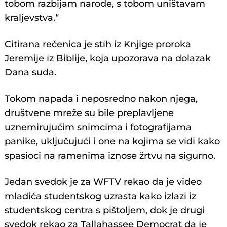
tobom razbijam narode, s tobom uništavam
kraljevstva.“
Citirana rečenica je stih iz Knjige proroka
Jeremije iz Biblije, koja upozorava na dolazak
Dana suda.
Tokom napada i neposredno nakon njega,
društvene mreže su bile preplavljene
uznemirujućim snimcima i fotografijama
panike, uključujući i one na kojima se vidi kako
spasioci na ramenima iznose žrtvu na sigurno.
Jedan svedok je za WFTV rekao da je video
mladića studentskog uzrasta kako izlazi iz
studentskog centra s pištoljem, dok je drugi
svedok rekao za Tallahassee Democrat da je