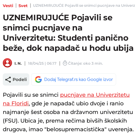
Vesti
Svet
UZNEMIRUJUĆE Pojavili se snimci pucnjave na Univerzitet
UZNEMIRUJUĆE Pojavili se
snimci pucnjave na
Univerzitetu: Studenti panično
beže, dok napadač u hodu ubija
I. N.
18/04/25 | 06:17
Čitanje: oko 3 min.
Podeli
Pojavili su se snimci
pucnjave na Univerzitetu
na Floridi
, gde je napadač ubio dvoje i ranio
najmanje šest osoba na državnom univerzitetu
(FSU). Ubica je, prema rečima bivših školskih
drugova, imao "belosupremacistička" uverenja.