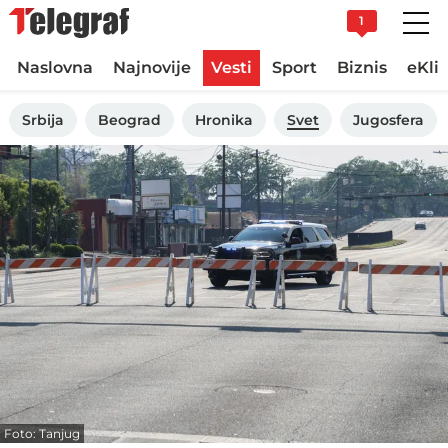
1
Naslovna
Najnovije
Vesti
Sport
Biznis
eKli
Srbija
Beograd
Hronika
Svet
Jugosfera
Foto: Tanjug