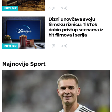
0
0
INFO BIZ
Dizni unovčava svoju
filmsku riznicu: TikTok
dobio pristup scenama iz
hit filmova i serija
0
0
INFO BIZ
Najnovije
Sport