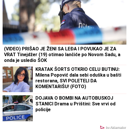
(VIDEO) PRIŠAO JE ŽENI SA LEĐA I POVUKAO JE ZA
VRAT Tinejdžer (19) otimao lančiće po Novom Sadu, a
onda je usledio ŠOK
KRATAK ŠORTS OTKRIO CELU BUTINU:
Milena Popović dala sebi oduška u bašti
restorana, SVI POLETELI DA
KOMENTARIŠU! (FOTO)
DOJAVA O BOMBI NA AUTOBUSKOJ
STANICI Drama u Prištini: Sve vrvi od
policije
by Aklamator