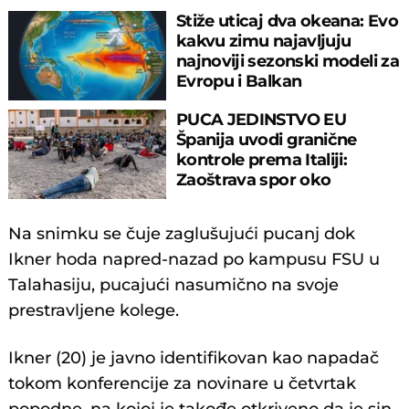
Stiže uticaj dva okeana: Evo
kakvu zimu najavljuju
najnoviji sezonski modeli za
Evropu i Balkan
PUCA JEDINSTVO EU
Španija uvodi granične
kontrole prema Italiji:
Zaoštrava spor oko
migrantske krize
Na snimku se čuje zaglušujući pucanj dok
Ikner hoda napred-nazad po kampusu FSU u
Talahasiju, pucajući nasumično na svoje
prestravljene kolege.
Ikner (20) je javno identifikovan kao napadač
tokom konferencije za novinare u četvrtak