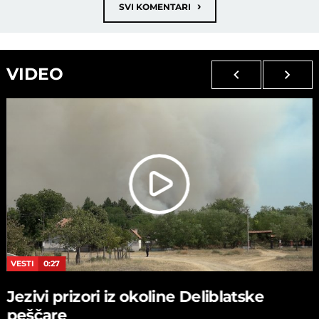
›
SVI KOMENTARI
VIDEO
VESTI
0:27
Jezivi prizori iz okoline Deliblatske
peščare