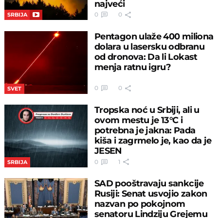
najveći
0
0
SRBIJA
Pentagon ulaže 400 miliona
dolara u lasersku odbranu
od dronova: Da li Lokast
menja ratnu igru?
0
0
SVET
Tropska noć u Srbiji, ali u
ovom mestu je 13°C i
potrebna je jakna: Pada
kiša i zagrmelo je, kao da je
JESEN
0
1
SRBIJA
SAD pooštravaju sankcije
Rusiji: Senat usvojio zakon
nazvan po pokojnom
senatoru Lindziju Grejemu