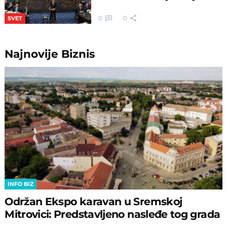
0
0
SVET
Najnovije
Biznis
INFO BIZ
Održan Ekspo karavan u Sremskoj
Mitrovici: Predstavljeno nasleđe tog grada