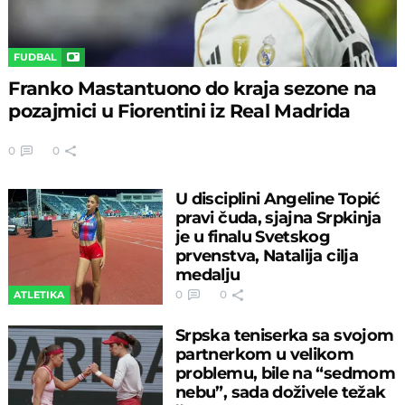
FUDBAL
Franko Mastantuono do kraja sezone na
pozajmici u Fiorentini iz Real Madrida
0
0
U disciplini Angeline Topić
pravi čuda, sjajna Srpkinja
je u finalu Svetskog
prvenstva, Natalija cilja
medalju
0
0
ATLETIKA
Srpska teniserka sa svojom
partnerkom u velikom
problemu, bile na “sedmom
nebu”, sada doživele težak