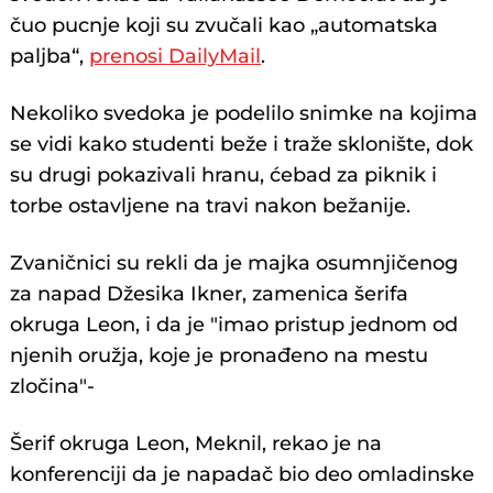
čuo pucnje koji su zvučali kao „automatska
paljba“,
prenosi DailyMail
.
Nekoliko svedoka je podelilo snimke na kojima
se vidi kako studenti beže i traže sklonište, dok
su drugi pokazivali hranu, ćebad za piknik i
torbe ostavljene na travi nakon bežanije.
Zvaničnici su rekli da je majka osumnjičenog
za napad Džesika Ikner, zamenica šerifa
okruga Leon, i da je "imao pristup jednom od
njenih oružja, koje je pronađeno na mestu
zločina"-
Šerif okruga Leon, Meknil, rekao je na
konferenciji da je napadač bio deo omladinske