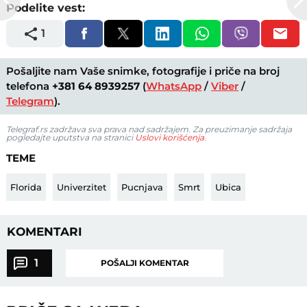
Podelite vest:
1
Pošaljite nam Vaše snimke, fotografije i priče na broj
telefona
+381 64 8939257
(
WhatsApp
/
Viber
/
Telegram
).
Telegraf.rs zadržava sva prava nad sadržajem. Za preuzimanje sadržaja
pogledajte uputstva na stranici
Uslovi korišćenja
.
TEME
Florida
Univerzitet
Pucnjava
Smrt
Ubica
KOMENTARI
1
POŠALJI KOMENTAR