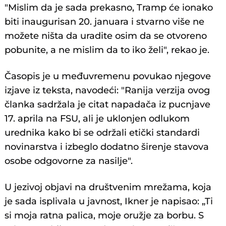
"Mislim da je sada prekasno, Tramp će ionako
biti inaugurisan 20. januara i stvarno više ne
možete ništa da uradite osim da se otvoreno
pobunite, a ne mislim da to iko želi", rekao je.
Časopis je u međuvremenu povukao njegove
izjave iz teksta, navodeći: "Ranija verzija ovog
članka sadržala je citat napadača iz pucnjave
17. aprila na FSU, ali je uklonjen odlukom
urednika kako bi se održali etički standardi
novinarstva i izbeglo dodatno širenje stavova
osobe odgovorne za nasilje".
U jezivoj objavi na društvenim mrežama, koja
je sada isplivala u javnost, Ikner je napisao: „Ti
si moja ratna palica, moje oružje za borbu. S