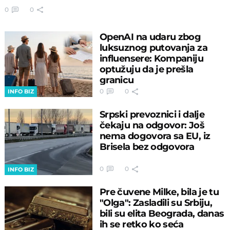
0
0
OpenAI na udaru zbog
luksuznog putovanja za
influensere: Kompaniju
optužuju da je prešla
granicu
0
0
INFO BIZ
Srpski prevoznici i dalje
čekaju na odgovor: Još
nema dogovora sa EU, iz
Brisela bez odgovora
0
0
INFO BIZ
Pre čuvene Milke, bila je tu
"Olga": Zasladili su Srbiju,
bili su elita Beograda, danas
ih se retko ko seća