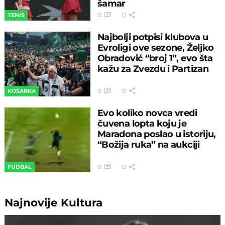
šamar
0
0
TENIS
Najbolji potpisi klubova u
Evroligi ove sezone, Željko
Obradović “broj 1”, evo šta
kažu za Zvezdu i Partizan
0
0
KOŠARKA
Evo koliko novca vredi
čuvena lopta koju je
Maradona poslao u istoriju,
“Božija ruka” na aukciji
0
0
FUDBAL
Najnovije
Kultura