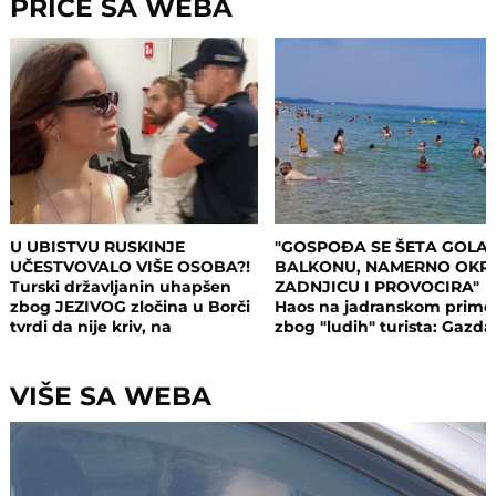
PRIČE SA WEBA
U UBISTVU RUSKINJE
"GOSPOĐA SE ŠETA GOLA
UČESTVOVALO VIŠE OSOBA?!
BALKONU, NAMERNO OKR
Turski državljanin uhapšen
ZADNJICU I PROVOCIRA"
zbog JEZIVOG zločina u Borči
Haos na jadranskom primo
tvrdi da nije kriv, na
zbog "ludih" turista: Gazda
saslušanju izneo ŠOK
isključio struju i promenio
DETALJE: Otkrio u kakvom su
brave, a potom su i UHAPŠ
odnosu bili
VIŠE SA WEBA