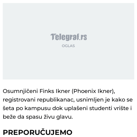
Osumnjičeni Finks Ikner (Phoenix Ikner),
registrovani republikanac, usnimljen je kako se
šeta po kampusu dok uplašeni studenti vrište i
beže da spasu živu glavu.
PREPORUČUJEMO