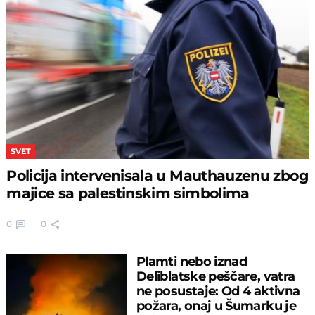
SVET
Policija intervenisala u Mauthauzenu zbog
majice sa palestinskim simbolima
0
0
Plamti nebo iznad
Deliblatske peščare, vatra
ne posustaje: Od 4 aktivna
požara, onaj u Šumarku je