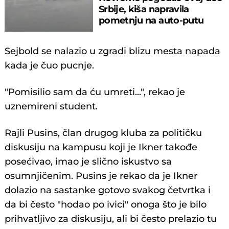
Srbije, kiša napravila
pometnju na auto-putu
Sejbold se nalazio u zgradi blizu mesta napada
kada je čuo pucnje.
"Pomisilio sam da ću umreti...", rekao je
uznemireni student.
Rajli Pusins, član drugog kluba za političku
diskusiju na kampusu koji je Ikner takođe
posećivao, imao je slično iskustvo sa
osumnjičenim. Pusins je rekao da je Ikner
dolazio na sastanke gotovo svakog četvrtka i
da bi često "hodao po ivici" onoga što je bilo
prihvatljivo za diskusiju, ali bi često prelazio tu