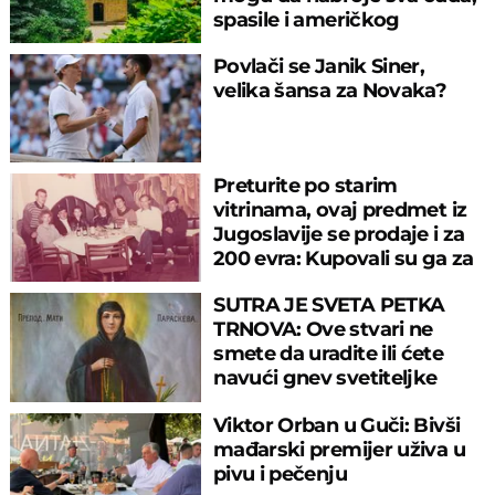
spasile i američkog
ambasadora
Povlači se Janik Siner,
velika šansa za Novaka?
Preturite po starim
vitrinama, ovaj predmet iz
Jugoslavije se prodaje i za
200 evra: Kupovali su ga za
sitniš
SUTRA JE SVETA PETKA
TRNOVA: Ove stvari ne
smete da uradite ili ćete
navući gnev svetiteljke
Viktor Orban u Guči: Bivši
mađarski premijer uživa u
pivu i pečenju