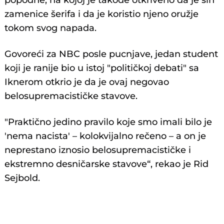
popodne, na kojoj je takođe otkriveno da je sin
zamenice šerifa i da je koristio njeno oružje
tokom svog napada.
Govoreći za NBC posle pucnjave, jedan student
koji je ranije bio u istoj "političkoj debati" sa
Iknerom otkrio je da je ovaj negovao
belosupremacističke stavove.
"Praktično jedino pravilo koje smo imali bilo je
'nema nacista' – kolokvijalno rečeno – a on je
neprestano iznosio belosupremacističke i
ekstremno desničarske stavove“, rekao je Rid
Sejbold.