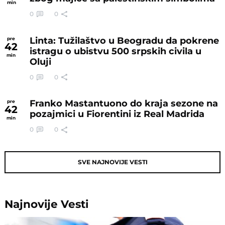
min
0
0
Linta: Tužilaštvo u Beogradu da pokrene
pre
42
istragu o ubistvu 500 srpskih civila u
min
Oluji
0
0
Franko Mastantuono do kraja sezone na
pre
42
pozajmici u Fiorentini iz Real Madrida
min
0
0
SVE NAJNOVIJE VESTI
Najnovije
Vesti