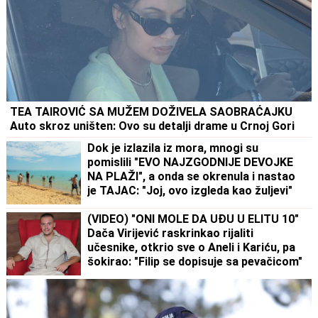
TEA TAIROVIĆ SA MUŽEM DOŽIVELA SAOBRAĆAJKU
Auto skroz uništen: Ovo su detalji drame u Crnoj Gori
Dok je izlazila iz mora, mnogi su
pomislili "EVO NAJZGODNIJE DEVOJKE
NA PLAŽI", a onda se okrenula i nastao
je TAJAC: "Joj, ovo izgleda kao žuljevi"
(VIDEO) "ONI MOLE DA UĐU U ELITU 10"
Dača Virijević raskrinkao rijaliti
učesnike, otkrio sve o Aneli i Kariću, pa
šokirao: "Filip se dopisuje sa pevačicom"