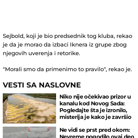
Sejbold, koji je bio predsednik tog kluba, rekao
je da je morao da izbaci Iknera iz grupe zbog
njegovih uverenja i retorike.
"Morali smo da primenimo to pravilo", rekao je.
VESTI SA NASLOVNE
Niko nije očekivao prizor u
kanalu kod Novog Sada:
Pogledajte šta je izronilo,
misterija je kako je završio
tu
Ne vidi se prst pred okom:
Nevreme pogodilo ovaj deo