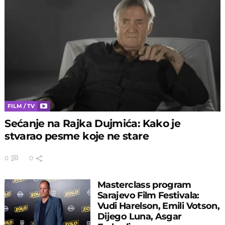
FILM / TV
Sećanje na Rajka Dujmića: Kako je
stvarao pesme koje ne stare
0
0
Masterclass program
Sarajevo Film Festivala:
Vudi Harelson, Emili Votson,
Dijego Luna, Asgar