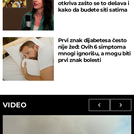
otkriva zašto se to dešava i
kako da budete siti satima
Prvi znak dijabetesa često
nije žeđ: Ovih 6 simptoma
mnogi ignorišu, a mogu biti
prvi znak bolesti
VIDEO