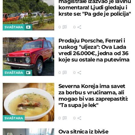
magistrale izazvao je lavinu
komentara! Ljudi gledaju i
krste se: "Pa gde je policija"
0
0
SVAŠTARA
Prodaju Porsche, Ferrari i
ruskog "uljeza": Ova Lada
vredi 26.000€, jedna od 36
koje su ostale na putevima
0
0
SVAŠTARA
Severna Koreja ima savet
za borbu s vrućinama, ali
mogao bi vas zaprepastiti:
"Ta supa je lek"
0
0
SVAŠTARA
Ova sitnica iz bivše