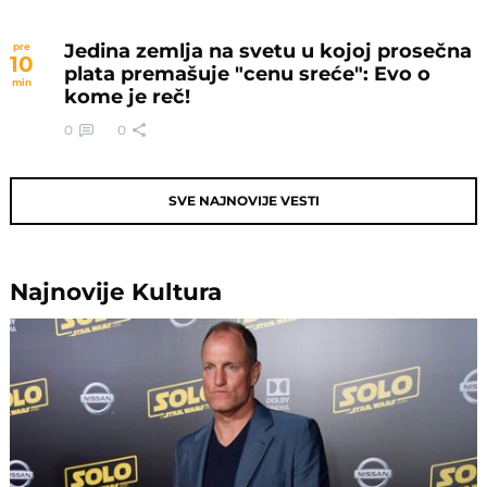
Jedina zemlja na svetu u kojoj prosečna
pre
10
plata premašuje "cenu sreće": Evo o
min
kome je reč!
0
0
SVE NAJNOVIJE VESTI
Najnovije
Kultura