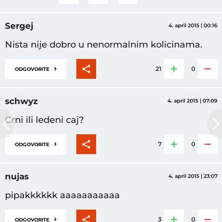
Sergej
4. april 2015 | 00:16
Nista nije dobro u nenormalnim kolicinama.
›
21
0
ODGOVORITE
schwyz
4. april 2015 | 07:09
Crni ili ledeni caj?
›
7
0
ODGOVORITE
nujas
4. april 2015 | 23:07
pipakkkkkk aaaaaaaaaaa
›
3
0
ODGOVORITE