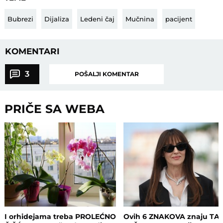
Bubrezi
Dijaliza
Ledeni čaj
Mučnina
pacijent
KOMENTARI
3
POŠALJI KOMENTAR
PRIČE SA WEBA
I orhidejama treba PROLEĆNO
Ovih 6 ZNAKOVA znaju TA