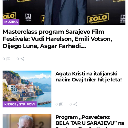
MUZIKA
Masterclass program Sarajevo Film
Festivala: Vudi Harelson, Emili Votson,
Dijego Luna, Asgar Farhadi....
0
0
Agata Kristi na italijanski
način: Ovaj triler hit je leta!
0
0
KNJIGE / STRIPOVI
Program „Posvećeno:
BELA TAR U SARAJEVU” na