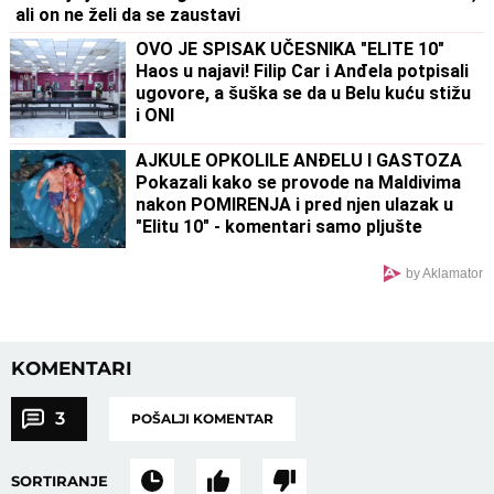
ali on ne želi da se zaustavi
OVO JE SPISAK UČESNIKA "ELITE 10"
Haos u najavi! Filip Car i Anđela potpisali
ugovore, a šuška se da u Belu kuću stižu
i ONI
AJKULE OPKOLILE ANĐELU I GASTOZA
Pokazali kako se provode na Maldivima
nakon POMIRENJA i pred njen ulazak u
"Elitu 10" - komentari samo pljušte
(VIDEO)
by Aklamator
KOMENTARI
3
POŠALJI KOMENTAR
SORTIRANJE