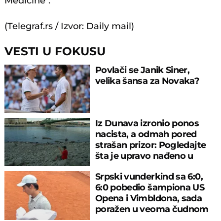
Medicine".
(Telegraf.rs / Izvor: Daily mail)
VESTI U FOKUSU
Povlači se Janik Siner,
velika šansa za Novaka?
Iz Dunava izronio ponos
nacista, a odmah pored
strašan prizor: Pogledajte
šta je upravo nađeno u
rečnom blatu
Srpski vunderkind sa 6:0,
6:0 pobedio šampiona US
Opena i Vimbldona, sada
poražen u veoma čudnom
meču