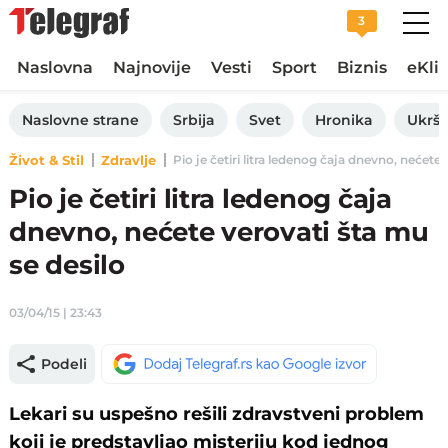
3
Naslovna
Najnovije
Vesti
Sport
Biznis
eKli
Naslovne strane
Srbija
Svet
Hronika
Ukršt
Život & Stil
Zdravlje
Pio je četiri litra ledenog čaja dnevno, nećete 
Pio je četiri litra ledenog čaja
dnevno, nećete verovati šta mu
se desilo
03/04/15 | 23:43
Podeli
Lekari su uspešno rešili zdravstveni problem
koji je predstavljao misteriju kod jednog