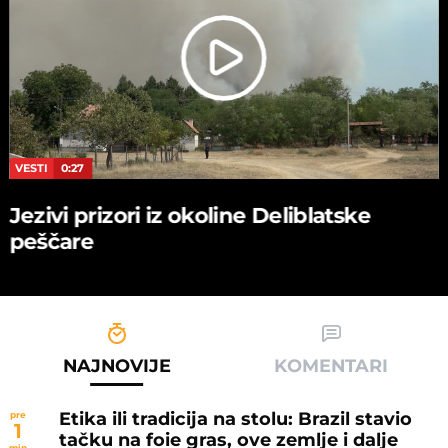
VESTI
0:27
Jezivi prizori iz okoline Deliblatske
peščare
NAJNOVIJE
KOMENTARI
Etika ili tradicija na stolu: Brazil stavio
pre
1
tačku na foie gras, ove zemlje i dalje
min