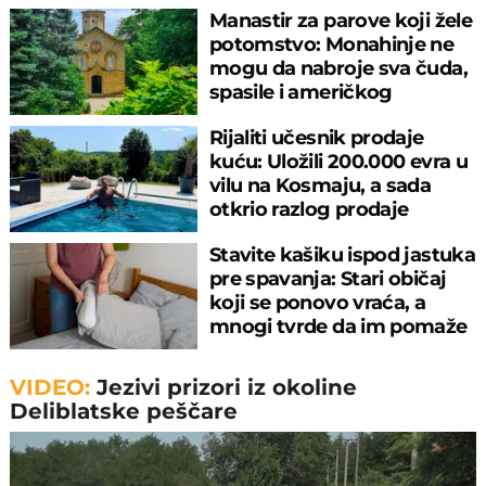
Manastir za parove koji žele
potomstvo: Monahinje ne
mogu da nabroje sva čuda,
spasile i američkog
ambasadora
Rijaliti učesnik prodaje
kuću: Uložili 200.000 evra u
vilu na Kosmaju, a sada
otkrio razlog prodaje
Stavite kašiku ispod jastuka
pre spavanja: Stari običaj
koji se ponovo vraća, a
mnogi tvrde da im pomaže
VIDEO:
Jezivi prizori iz okoline
Deliblatske peščare