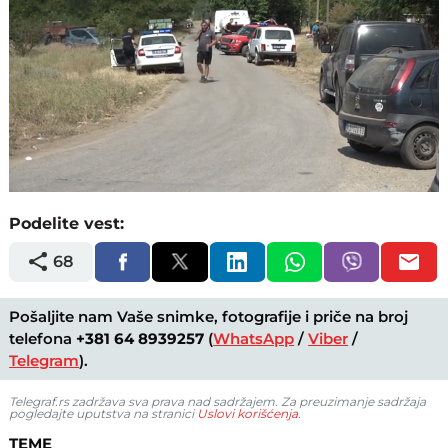
Loaded
:
Unmute
100.00%
Podelite vest:
68
Pošaljite nam Vaše snimke, fotografije i priče na broj
telefona
+381 64 8939257
(
WhatsApp
/
Viber
/
Telegram
).
Telegraf.rs zadržava sva prava nad sadržajem. Za preuzimanje sadržaja
pogledajte uputstva na stranici
Uslovi korišćenja
.
TEME