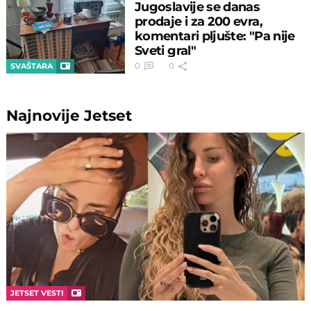
Jugoslavije se danas
prodaje i za 200 evra,
komentari pljušte: "Pa nije
Sveti gral"
0
0
SVAŠTARA
Najnovije
Jetset
JETSET VESTI