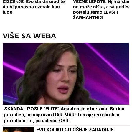
ČIŠĆENJE: Evo šta da uradite
VEČNE LEPOTE: Njima staro
da bi ponovno cvetale kao
ne može ništa, a sa godin
lude
postaju samo LEPŠI I
ŠARMANTNIJI
VIŠE SA WEBA
SKANDAL POSLE "ELITE" Anastasijin otac zvao Borinu
porodicu, pa napravio DAR-MAR! Tenzije eskalirale u
porodični rat, pa usledio OBRT
EVO KOLIKO GODIŠNJE ZARAĐUJE