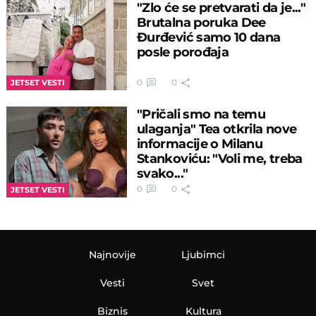
"Zlo će se pretvarati da je..."
Brutalna poruka Dee
Đurđević samo 10 dana
posle porođaja
0
0
JETSET VESTI
"Pričali smo na temu
ulaganja" Tea otkrila nove
informacije o Milanu
Stankoviću: "Voli me, treba
svako..."
0
0
JETSET VESTI
Najnovije
Ljubimci
Vesti
Svet
Biznis
Kultura