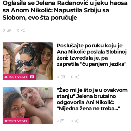
Oglasila se Jelena Radanović u jeku haosa
sa Anom Nikolić: Napustila Srbiju sa
Slobom, evo šta poručuje
0
0
Poslušajte poruku koju je
Ana Nikolić poslala Slobinoj
ženi: Izvređala je, pa
zapretila "čupanjem jezika"
0
0
JETSET VESTI
"Žao mi je što je u ovakvom
stanju" Jelena brutalno
odgovorila Ani Nikolić:
"Nijedna žena ne treba..."
2
0
JETSET VESTI