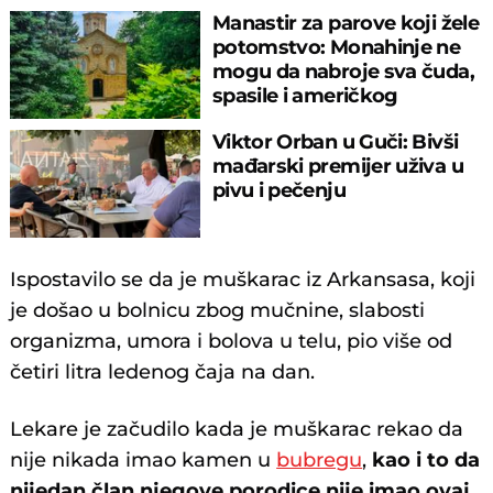
Manastir za parove koji žele
potomstvo: Monahinje ne
mogu da nabroje sva čuda,
spasile i američkog
ambasadora
Viktor Orban u Guči: Bivši
mađarski premijer uživa u
pivu i pečenju
Ispostavilo se da je muškarac iz Arkansasa, koji
je došao u bolnicu zbog mučnine, slabosti
organizma, umora i bolova u telu, pio više od
četiri litra ledenog čaja na dan.
Lekare je začudilo kada je muškarac rekao da
nije nikada imao kamen u
bubregu
,
kao i to da
nijedan član njegove porodice nije imao ovaj