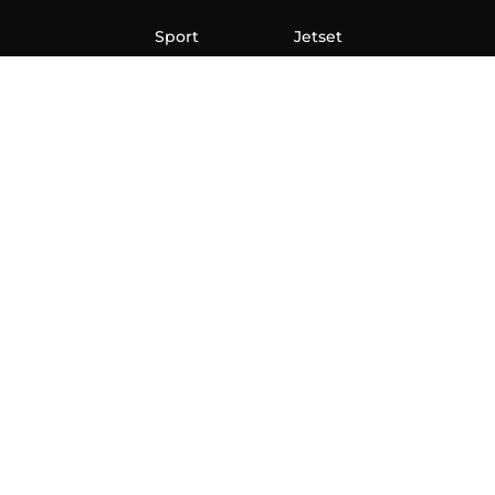
Sport
Jetset
Nauka
Ona
Aero
Zanimljivosti
eKlinika
Hi-Tech
Auto
Plantbased
Ubrzanje
Telegraf TV
O nama
Marketing
Impressum
Uslovi korišćenja