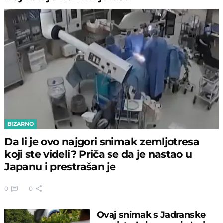
BIZARNO
Da li je ovo najgori snimak zemljotresa
koji ste videli? Priča se da je nastao u
Japanu i prestrašan je
0
0
Ovaj snimak s Jadranske