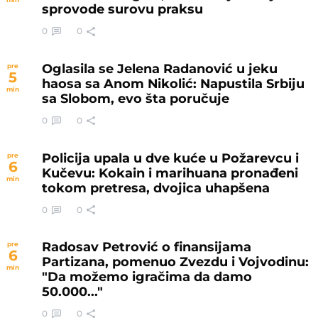
sprovode surovu praksu
0
0
Oglasila se Jelena Radanović u jeku
pre
5
haosa sa Anom Nikolić: Napustila Srbiju
min
sa Slobom, evo šta poručuje
0
0
Policija upala u dve kuće u Požarevcu i
pre
6
Kučevu: Kokain i marihuana pronađeni
min
tokom pretresa, dvojica uhapšena
0
0
Radosav Petrović o finansijama
pre
6
Partizana, pomenuo Zvezdu i Vojvodinu:
min
"Da možemo igračima da damo
50.000..."
0
0