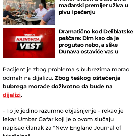
mađarski premijer uživa u
pivu i pečenju
Dramatično kod Deliblatske
peščare: Dim kao da je
progutao nebo, a slike
Dunava ostaviće vas u
šoku!
Pacijent je zbog problema s bubrezima morao
odmah na dijalizu.
Zbog teškog oštećenja
bubrega moraće doživotno da bude na
dijalizi
.
- To je jedino razumno objašnjenje - rekao je
lekar Umbar Gafar koji je o ovom slučaju
napisao članak za "New England Journal of