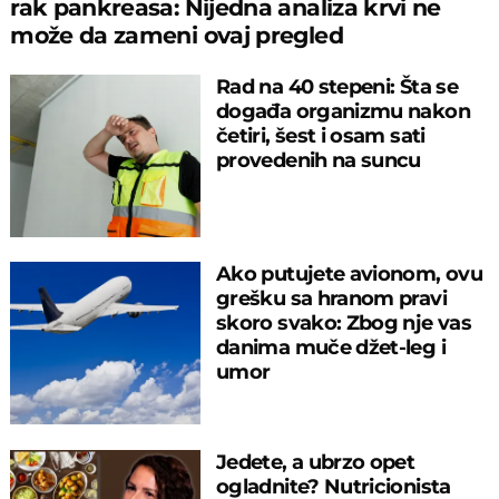
rak pankreasa: Nijedna analiza krvi ne
može da zameni ovaj pregled
Rad na 40 stepeni: Šta se
događa organizmu nakon
četiri, šest i osam sati
provedenih na suncu
Ako putujete avionom, ovu
grešku sa hranom pravi
skoro svako: Zbog nje vas
danima muče džet-leg i
umor
Jedete, a ubrzo opet
ogladnite? Nutricionista