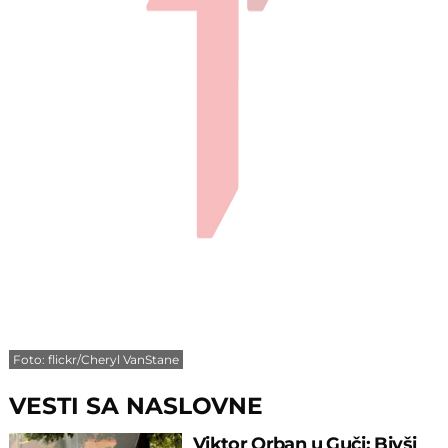
Foto: flickr/Cheryl VanStane
VESTI SA NASLOVNE
Viktor Orban u Guči: Bivši