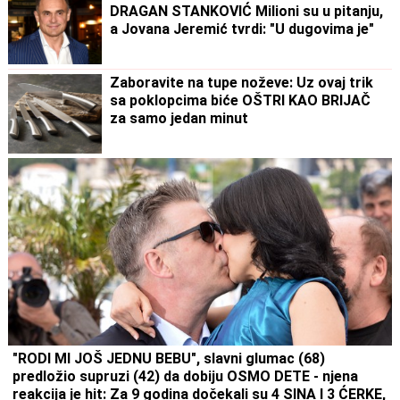
DRAGAN STANKOVIĆ Milioni su u pitanju,
a Jovana Jeremić tvrdi: "U dugovima je"
Zaboravite na tupe noževe: Uz ovaj trik
sa poklopcima biće OŠTRI KAO BRIJAČ
za samo jedan minut
"RODI MI JOŠ JEDNU BEBU", slavni glumac (68)
predložio supruzi (42) da dobiju OSMO DETE - njena
reakcija je hit: Za 9 godina dočekali su 4 SINA I 3 ĆERKE,