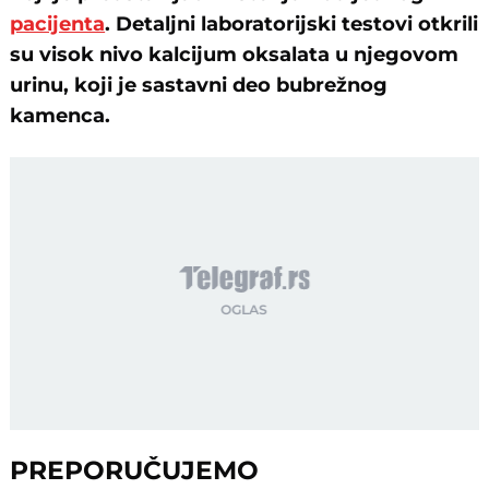
pacijenta
. Detaljni laboratorijski testovi otkrili
su visok nivo kalcijum oksalata u njegovom
urinu, koji je sastavni deo bubrežnog
kamenca.
PREPORUČUJEMO