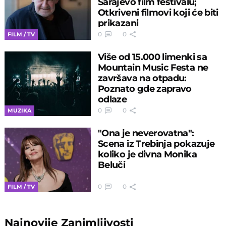
Sarajevo film festivalu;
Otkriveni filmovi koji će biti
prikazani
0
0
FILM / TV
Više od 15.000 limenki sa
Mountain Music Festa ne
završava na otpadu:
Poznato gde zapravo
odlaze
0
0
MUZIKA
"Ona je neverovatna":
Scena iz Trebinja pokazuje
koliko je divna Monika
Beluči
0
0
FILM / TV
Najnovije
Zanimljivosti