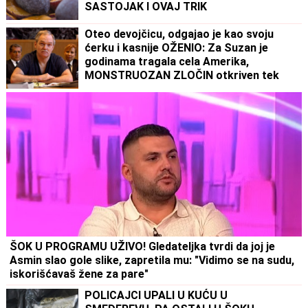
SASTOJAK I OVAJ TRIK
Oteo devojčicu, odgajao je kao svoju
ćerku i kasnije OŽENIO: Za Suzan je
godinama tragala cela Amerika,
MONSTRUOZAN ZLOČIN otkriven tek
decenijama kasnije
ŠOK U PROGRAMU UŽIVO! Gledateljka tvrdi da joj je
Asmin slao gole slike, zapretila mu: "Vidimo se na sudu,
iskorišćavaš žene za pare"
POLICAJCI UPALI U KUĆU U