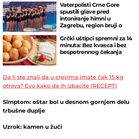
Vaterpolisti Crne Gore
spustili glave pred
intoniranje himni u
Zagrebu, region bruji o
velikom propustu
Grčki uštipci spremni za 14
minuta: Bez kvasca i bez
bespotrennog čekanja
Da li ste znali da u crevima imate čak 15 kg
otrova? Evo kako da ih izbacite (RECEPT)
Simptom: oštar bol u desnom gornjem delu
trbušne duplje
Uzrok: kamen u žuči