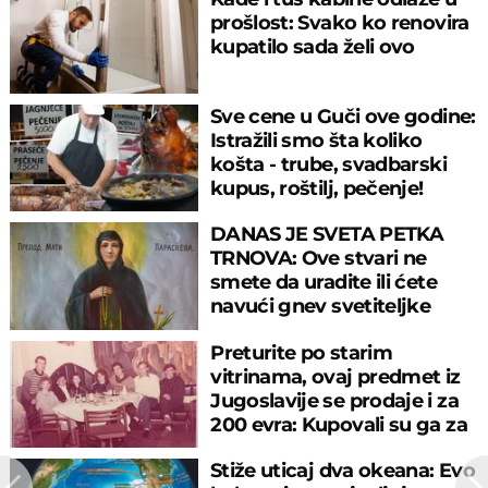
prošlost: Svako ko renovira
kupatilo sada želi ovo
Sve cene u Guči ove godine:
Istražili smo šta koliko
košta - trube, svadbarski
kupus, roštilj, pečenje!
DANAS JE SVETA PETKA
TRNOVA: Ove stvari ne
smete da uradite ili ćete
navući gnev svetiteljke
Preturite po starim
vitrinama, ovaj predmet iz
Jugoslavije se prodaje i za
200 evra: Kupovali su ga za
sitniš
Stiže uticaj dva okeana: Evo