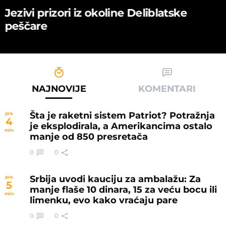
Jezivi prizori iz okoline Deliblatske
peščare
NAJNOVIJE
KOMENTARI
Šta je raketni sistem Patriot? Potražnja
pre
4
je eksplodirala, a Amerikancima ostalo
min
manje od 850 presretača
0
0
Srbija uvodi kauciju za ambalažu: Za
pre
5
manje flaše 10 dinara, 15 za veću bocu ili
min
limenku, evo kako vraćaju pare
0
0