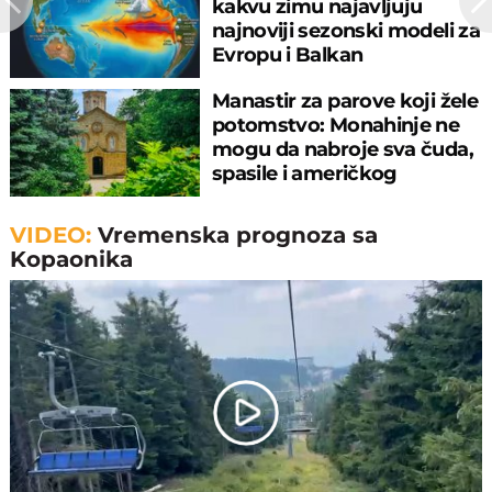
kakvu zimu najavljuju
najnoviji sezonski modeli za
Evropu i Balkan
Manastir za parove koji žele
potomstvo: Monahinje ne
mogu da nabroje sva čuda,
spasile i američkog
ambasadora
VIDEO:
Vremenska prognoza sa
Kopaonika
Play
Video