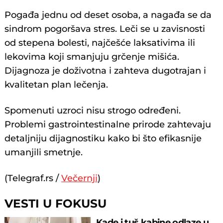
Pogađa jednu od deset osoba, a nagađa se da
sindrom pogoršava stres. Leči se u zavisnosti
od stepena bolesti, najčešće laksativima ili
lekovima koji smanjuju grčenje mišića.
Dijagnoza je doživotna i zahteva dugotrajan i
kvalitetan plan lečenja.
Spomenuti uzroci nisu strogo određeni.
Problemi gastrointestinalne prirode zahtevaju
detaljniju dijagnostiku kako bi što efikasnije
umanjili smetnje.
(Telegraf.rs /
Večernji
)
VESTI U FOKUSU
Kade i tuš kabine odlaze u