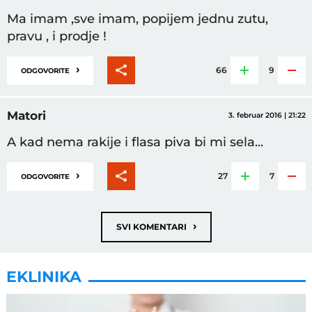
Ma imam ,sve imam, popijem jednu zutu,
pravu , i prodje !
›
66
9
ODGOVORITE
Matori
3. februar 2016 | 21:22
A kad nema rakije i flasa piva bi mi sela...
›
27
7
ODGOVORITE
›
SVI KOMENTARI
EKLINIKA