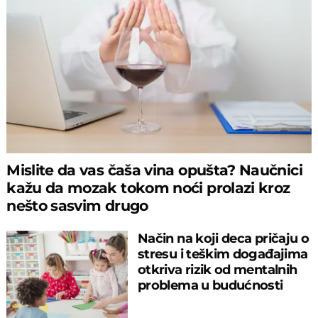
Mislite da vas čaša vina opušta? Naučnici
kažu da mozak tokom noći prolazi kroz
nešto sasvim drugo
Način na koji deca pričaju o
stresu i teškim događajima
otkriva rizik od mentalnih
problema u budućnosti