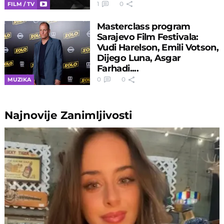
1
0
FILM / TV
Masterclass program
Sarajevo Film Festivala:
Vudi Harelson, Emili Votson,
Dijego Luna, Asgar
Farhadi....
0
0
MUZIKA
Najnovije
Zanimljivosti