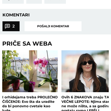
KOMENTARI
2
POŠALJI KOMENTAR
PRIČE SA WEBA
I orhidejama treba PROLEĆNO
Ovih 6 ZNAKOVA znaju TA
ČIŠĆENJE: Evo šta da uradite
VEČNE LEPOTE: Njima staro
da bi ponovno cvetale kao
ne može ništa, a sa godin
lude
postaju samo LEPŠI I