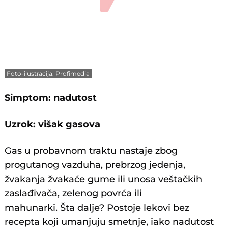
Foto-ilustracija: Profimedia
Simptom: nadutost
Uzrok: višak gasova
Gas u probavnom traktu nastaje zbog
progutanog vazduha, prebrzog jedenja,
žvakanja žvakaće gume ili unosa veštačkih
zaslađivača, zelenog povrća ili
mahunarki. Šta dalje? Postoje lekovi bez
recepta koji umanjuju smetnje, iako nadutost