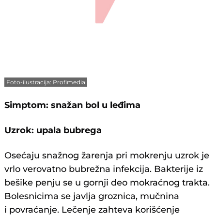
Foto-ilustracija: Profimedia
Simptom: snažan bol u leđima
Uzrok: upala bubrega
Osećaju snažnog žarenja pri mokrenju uzrok je
vrlo verovatno bubrežna infekcija. Bakterije iz
bešike penju se u gornji deo mokraćnog trakta.
Bolesnicima se javlja groznica, mučnina
i povraćanje. Lečenje zahteva korišćenje