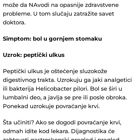
može da NAvodi na opasnije zdravstvene
probleme. U tom slučaju zatražite savet
doktora.
Simptom: bol u gornjem stomaku
Uzrok: peptički ulkus
Peptički ulkus je oštećenje sluzokože
digestivnog trakta. Uzrokuju ga jaki analgetici
ili bakterija Helicobacter pilori. Bol se širi u
lumbalni deo, a javlja se pre ili posle obroka.
Ponekad uzrokuje povraćanje krvi.
Šta učiniti? Ako se dogodi povraćanje krvi,
odmah idite kod lekara. Dijagnostika će