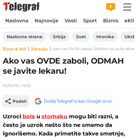
2
Naslovna
Najnovije
Vesti
Sport
Biznis
eKli
Naslovne strane
Srbija
Svet
Hronika
Ukršt
Život & Stil
Zdravlje
Ako vas OVDE zaboli, ODMAH se javite lekaru! 
Ako vas OVDE zaboli, ODMAH
se javite lekaru!
03/02/16 | 14:53
Podeli
Uzroci
bola
u
stomaku
mogu biti razni, a
često je uzrok nešto što ne smemo da
ignorišemo. Kada primetite takve smetnje,