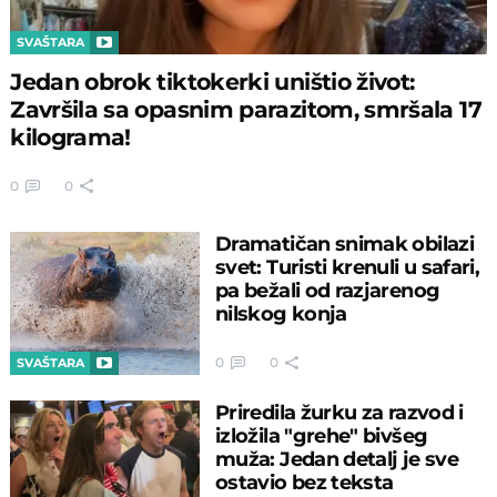
SVAŠTARA
Jedan obrok tiktokerki uništio život:
Završila sa opasnim parazitom, smršala 17
kilograma!
0
0
Dramatičan snimak obilazi
svet: Turisti krenuli u safari,
pa bežali od razjarenog
nilskog konja
0
0
SVAŠTARA
Priredila žurku za razvod i
izložila "grehe" bivšeg
muža: Jedan detalj je sve
ostavio bez teksta