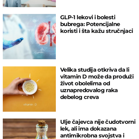
GLP-1 lekovi i bolesti
bubrega: Potencijalne
koristi i šta kažu stručnjaci
Velika studija otkriva da li
vitamin D može da produži
život obolelima od
uznapredovalog raka
debelog creva
Ulje čajevca nije čudotvorni
lek, ali ima dokazana
antimikrobna svojstva i