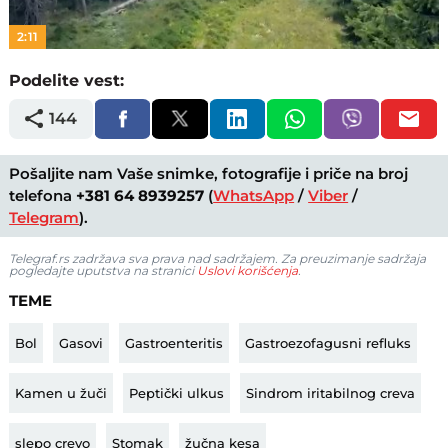
2:11
Podelite vest:
144
Pošaljite nam Vaše snimke, fotografije i priče na broj
telefona
+381 64 8939257
(
WhatsApp
/
Viber
/
Telegram
).
Telegraf.rs zadržava sva prava nad sadržajem. Za preuzimanje sadržaja
pogledajte uputstva na stranici
Uslovi korišćenja
.
TEME
Bol
Gasovi
Gastroenteritis
Gastroezofagusni refluks
Kamen u žuči
Peptički ulkus
Sindrom iritabilnog creva
slepo crevo
Stomak
žučna kesa