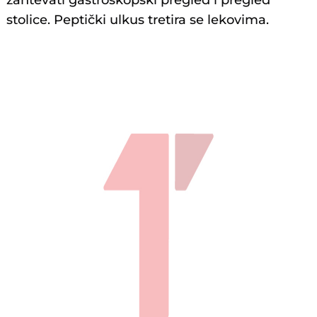
zahtevati gastroskopski pregled i pregled
stolice. Peptički ulkus tretira se lekovima.