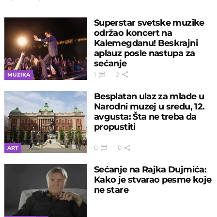
Superstar svetske muzike
održao koncert na
Kalemegdanu! Beskrajni
aplauz posle nastupa za
sećanje
1
2
MUZIKA
Besplatan ulaz za mlade u
Narodni muzej u sredu, 12.
avgusta: Šta ne treba da
propustiti
0
0
ART
Sećanje na Rajka Dujmića:
Kako je stvarao pesme koje
ne stare