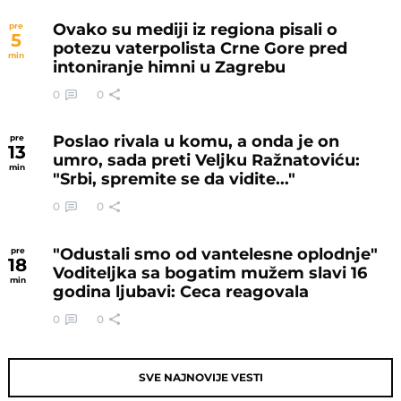
Ovako su mediji iz regiona pisali o
pre
5
potezu vaterpolista Crne Gore pred
min
intoniranje himni u Zagrebu
0
0
Poslao rivala u komu, a onda je on
pre
13
umro, sada preti Veljku Ražnatoviću:
min
"Srbi, spremite se da vidite..."
0
0
"Odustali smo od vantelesne oplodnje"
pre
18
Voditeljka sa bogatim mužem slavi 16
min
godina ljubavi: Ceca reagovala
0
0
SVE NAJNOVIJE VESTI