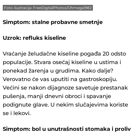
Foto-ilustracija: FreeDigitalPhotos/Ohmega1982
Simptom: stalne probavne smetnje
Uzrok: refluks kiseline
Vraćanje želudačne kiseline pogađa 20 odsto
populacije. Stvara osećaj kiseline u ustima i
ponekad žarenja u grudima. Kako dalje?
Verovatno će vas uputiti na gastroskopiju.
Većini se nakon dijagnoze savetuje prestanak
pušenja, manji dnevni obroci i spavanje
podignute glave. U nekim slučajevima koriste
se i lekovi.
Simptom: bol u unutrašnosti stomaka i proliv