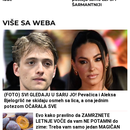
ŠARMANTNIJI
VIŠE SA WEBA
(FOTO) SVI GLEDAJU U SARU JO! Pevačica i Aleksa
Bjelogrlić ne skidaju osmeh sa lica, a ona jednim
potezom OČARALA SVE
Evo kako pravilno da ZAMRZNETE
LETNJE VOĆE da vam NE POTAMNI do
zime: Treba vam samo jedan MAGIČAN