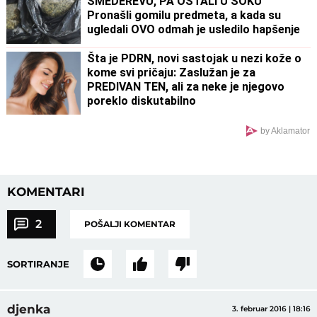
SMEDEREVU, PA OSTALI U ŠOKU
Pronašli gomilu predmeta, a kada su
ugledali OVO odmah je usledilo hapšenje
Šta je PDRN, novi sastojak u nezi kože o
kome svi pričaju: Zaslužan je za
PREDIVAN TEN, ali za neke je njegovo
poreklo diskutabilno
by Aklamator
KOMENTARI
2
POŠALJI KOMENTAR
SORTIRANJE
djenka
3. februar 2016 | 18:16