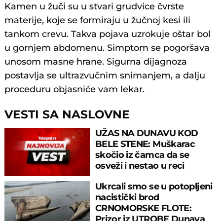
Kamen u žuči su u stvari grudvice čvrste
materije, koje se formiraju u žučnoj kesi ili
tankom crevu. Takva pojava uzrokuje oštar bol
u gornjem abdomenu. Simptom se pogoršava
unosom masne hrane. Sigurna dijagnoza
postavlja se ultrazvučnim snimanjem, a dalju
proceduru objasniće vam lekar.
VESTI SA NASLOVNE
UŽAS NA DUNAVU KOD
BELE STENE: Muškarac
skočio iz čamca da se
osveži i nestao u reci
Ukrcali smo se u potopljeni
nacistički brod
CRNOMORSKE FLOTE:
Prizor iz UTROBE Dunava