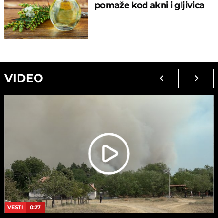
pomaže kod akni i gljivica
VIDEO
VESTI
0:27