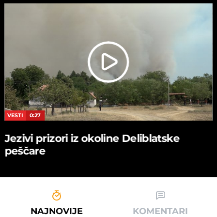
VESTI
0:27
Jezivi prizori iz okoline Deliblatske
peščare
NAJNOVIJE
KOMENTARI