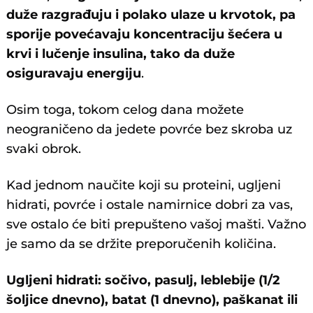
duže razgrađuju i polako ulaze u krvotok, pa
sporije povećavaju koncentraciju šećera u
krvi i lučenje insulina, tako da duže
osiguravaju energiju
.
Osim toga, tokom celog dana možete
neograničeno da jedete povrće bez skroba uz
svaki obrok.
Kad jednom naučite koji su proteini, ugljeni
hidrati, povrće i ostale namirnice dobri za vas,
sve ostalo će biti prepušteno vašoj mašti. Važno
je samo da se držite preporučenih količina.
Ugljeni hidrati: sočivo, pasulj, leblebije (1/2
šoljice dnevno), batat (1 dnevno), paškanat ili