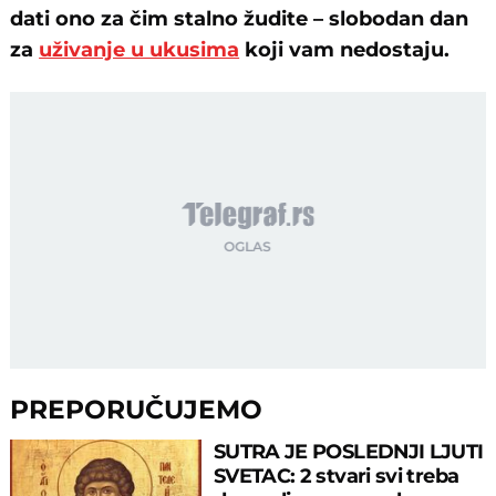
dati ono za čim stalno žudite – slobodan dan
za
uživanje u ukusima
koji vam nedostaju.
PREPORUČUJEMO
SUTRA JE POSLEDNJI LJUTI
SVETAC: 2 stvari svi treba