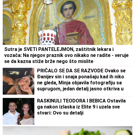
Sutra je SVETI PANTELEJMON, zaštitnik lekara i
vozača: Na njegov praznik ovo nikako ne radite - veruje
se da kazna stiže brže nego što mislite
PRIČALO SE DA SE RAZVODE Ovako se
Đanijev sin i snaja ponašaju kad ih niko
ne gleda, Minja objavila fotografiju sa
suprugom, jedan detalj jasno otkriva u
kakvom su braku
RASKINULI TEODORA I BEBICA Ostavila
ga nakon izlaska iz Elite 9 i uzela sve
stvari: Ovo su detalji