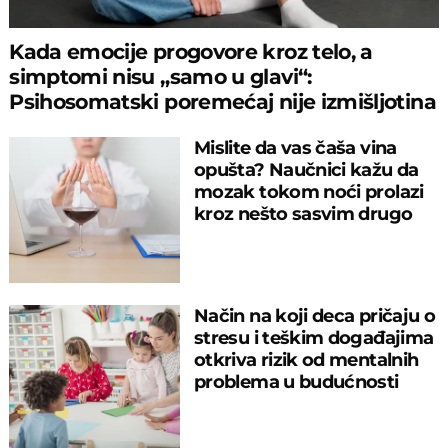
Kada emocije progovore kroz telo, a
simptomi nisu „samo u glavi“:
Psihosomatski poremećaj nije izmišljotina
Mislite da vas čaša vina
opušta? Naučnici kažu da
mozak tokom noći prolazi
kroz nešto sasvim drugo
Način na koji deca pričaju o
stresu i teškim događajima
otkriva rizik od mentalnih
problema u budućnosti