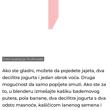
Foto-ilustracija: Profimedia
Ako ste gladni, možete da pojedete jajeta, dva
decilitra jogurta i jedan obrok voća. Druga
mogućnost da samo popijete smuti. Ako ste za
to, u blenderu izmešajte kašiku bademovog
putera, pola banane, dva decilitra jogurta s dva
odsto masnoće, kašičicom lanenog semena i