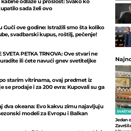
š kabine odlaze u prošlost: Svako ko
upatilo sada želi ovo
 Guči ove godine: Istražili smo šta koliko
ube, svadbarski kupus, roštilj, pečenje!
 SVETA PETKA TRNOVA: Ove stvari ne
Najn
radite ili ćete navući gnev svetiteljke
 po starim vitrinama, ovaj predmet iz
e se prodaje i za 200 evra: Kupovali su ga
caj dva okeana: Evo kakvu zimu najavljuju
SVAŠTA
 sezonski modeli za Evropu i Balkan
Jedan o
Završil