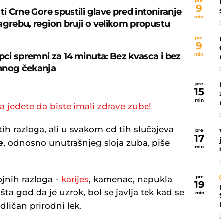
pre
9
ti Crne Gore spustili glave pred intoniranje
min
agrebu, region bruji o velikom propustu
pre
9
ipci spremni za 14 minuta: Bez kvasca i bez
min
nnog čekanja
pre
15
min
 jedete da biste imali zdrave zube!
itih razloga, ali u svakom od tih slučajeva
pre
17
e
, odnosno unutrašnjeg sloja zuba, piše
min
pre
ojnih razloga -
karijes
, kamenac, napukla
19
 šta god da je uzrok, bol se javlja tek kad se
min
odličan prirodni lek.