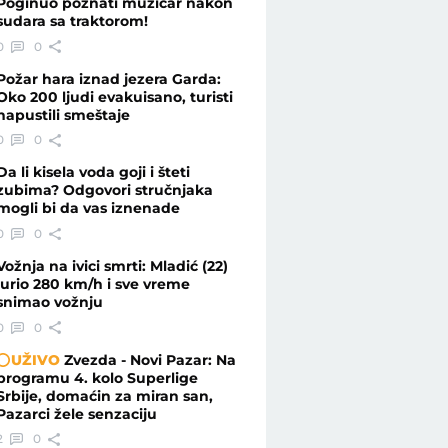
Poginuo poznati muzičar nakon
sudara sa traktorom!
0
0
Požar hara iznad jezera Garda:
Oko 200 ljudi evakuisano, turisti
napustili smeštaje
0
0
Da li kisela voda goji i šteti
zubima? Odgovori stručnjaka
mogli bi da vas iznenade
0
0
Vožnja na ivici smrti: Mladić (22)
jurio 280 km/h i sve vreme
snimao vožnju
0
0
UŽIVO
Zvezda - Novi Pazar: Na
programu 4. kolo Superlige
Srbije, domaćin za miran san,
Pazarci žele senzaciju
2
0