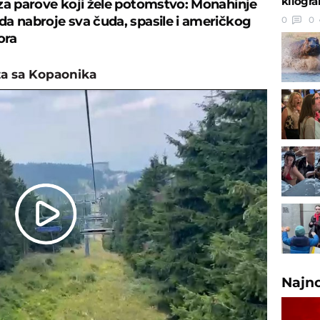
kilogr
za parove koji žele potomstvo: Monahinje
a nabroje sva čuda, spasile i američkog
0
0
ora
a sa Kopaonika
Play
Video
Najn