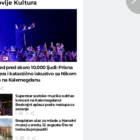
ovije
Kultura
d pred skoro 10.000 ljudi: Prisna
ra i katarzično iskustvo sa Nikom
 na Kalemegdanu
Superstar svetske muzike održao
koncert na Kalemegdanu!
Beskrajni aplauz posle nastupa za
sećanje
1
2
Besplatan ulaz za mlade u Narodni
muzej u sredu, 12. avgusta: Šta ne
treba da propustiti
0
0