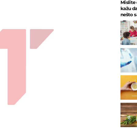
Mislite
kažu da
nešto 