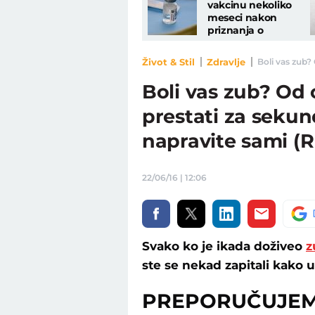
vakcinu nekoliko
meseci nakon
priznanja o
nuspojavama
Život & Stil
Zdravlje
Boli vas zub?
Boli vas zub? Od
prestati za sekun
napravite sami (
22/06/16 | 12:06
Svako ko je ikada doživeo
z
ste se nekad zapitali kako 
PREPORUČUJE