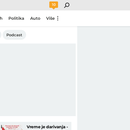
10
ch
Politika
Auto
Više
Podcast
i
Vreme je darivanja -