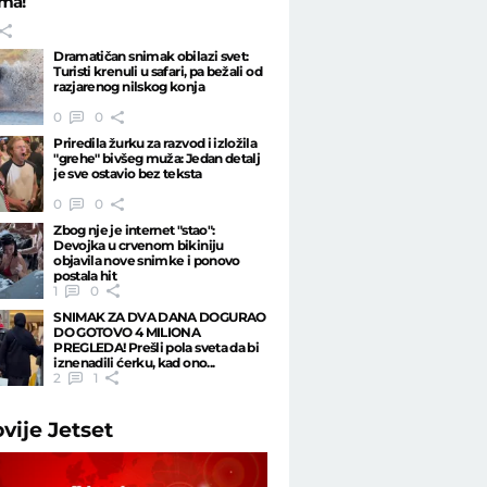
ama!
Dramatičan snimak obilazi svet:
Turisti krenuli u safari, pa bežali od
razjarenog nilskog konja
0
0
Priredila žurku za razvod i izložila
"grehe" bivšeg muža: Jedan detalj
je sve ostavio bez teksta
0
0
Zbog nje je internet "stao":
Devojka u crvenom bikiniju
objavila nove snimke i ponovo
postala hit
1
0
SNIMAK ZA DVA DANA DOGURAO
DO GOTOVO 4 MILIONA
PREGLEDA! Prešli pola sveta da bi
iznenadili ćerku, kad ono...
2
1
ovije
Jetset