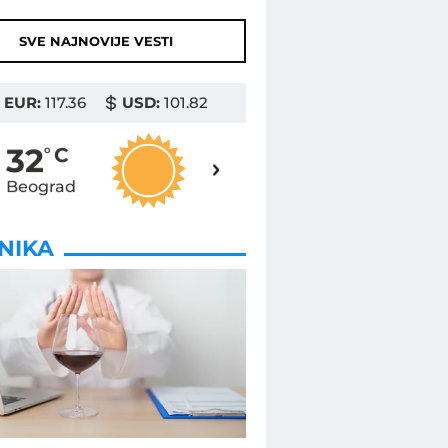
SVE NAJNOVIJE VESTI
EUR:
117.36
USD:
101.82
32
32
o
C
o
C
Beograd
Novi Sad
INIKA