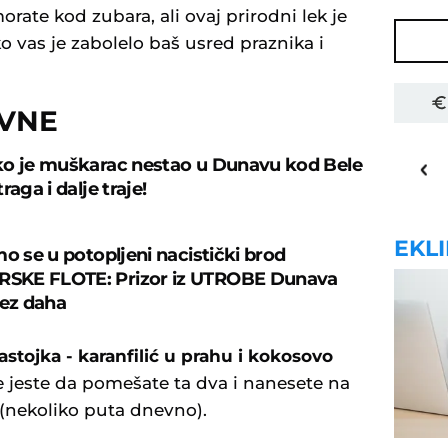
rate kod zubara, ali ovaj prirodni lek je
o vas je zabolelo baš usred praznika i
OVNE
30
o
C
o je muškarac nestao u Dunavu kod Bele
Priština
raga i dalje traje!
EKL
mo se u potopljeni nacistički brod
KE FLOTE: Prizor iz UTROBE Dunava
bez daha
stojka - karanfilić u prahu i kokosovo
te jeste da pomešate ta dva i nanesete na
 (nekoliko puta dnevno).