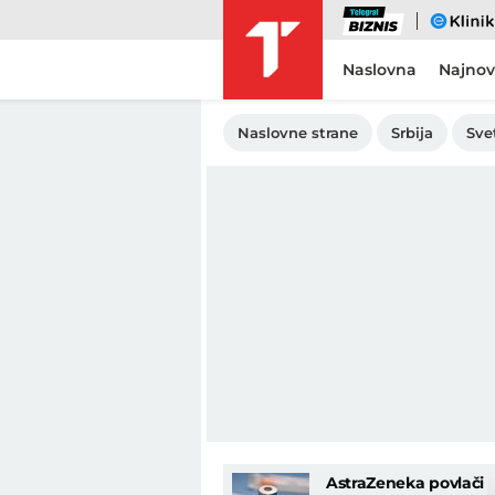
Biznis
eKlinika
Naslovna
Najnov
Naslovne strane
Srbija
Sve
AstraZeneka povlači