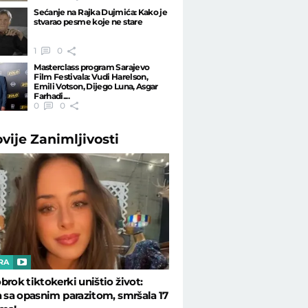
Sećanje na Rajka Dujmića: Kako je
stvarao pesme koje ne stare
1
0
Masterclass program Sarajevo
Film Festivala: Vudi Harelson,
Emili Votson, Dijego Luna, Asgar
Farhadi....
0
0
ovije
Zanimljivosti
RA
brok tiktokerki uništio život:
a sa opasnim parazitom, smršala 17