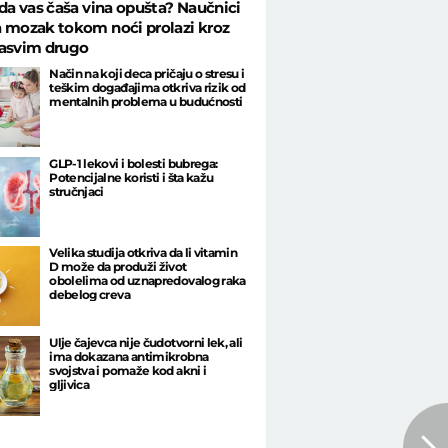
 da vas čaša vina opušta? Naučnici
 mozak tokom noći prolazi kroz
sasvim drugo
Način na koji deca pričaju o stresu i
teškim događajima otkriva rizik od
mentalnih problema u budućnosti
GLP-1 lekovi i bolesti bubrega:
Potencijalne koristi i šta kažu
stručnjaci
Velika studija otkriva da li vitamin
D može da produži život
obolelima od uznapredovalog raka
debelog creva
Ulje čajevca nije čudotvorni lek, ali
ima dokazana antimikrobna
svojstva i pomaže kod akni i
gljivica