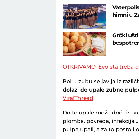
Vaterpolis
himni u Z
Grčki ušt
bespotre
OTKRIVAMO: Evo šta treba da
Bol u zubu se javlja iz različ
dolazi do upale zubne pulp
ViralThread
.
Do te upale može doći iz br
plomba, povreda, infekcija...
pulpa upali, a za to postoji 