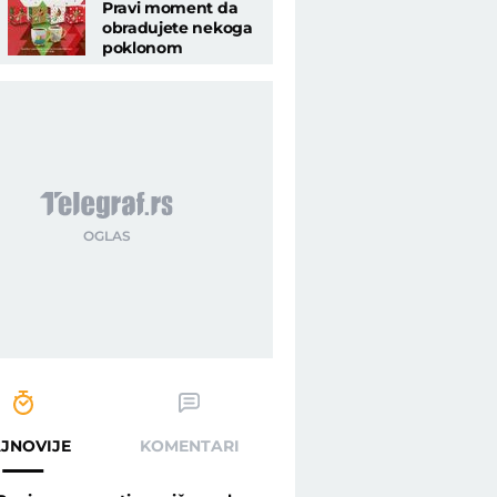
Pravi moment da
obradujete nekoga
poklonom
mi (RECEPT) - Telegraf.rs
JNOVIJE
KOMENTARI