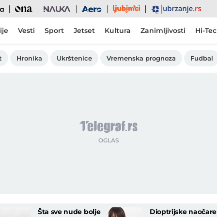
Ljubimci
Ona
Nauka
Aero
Ubrzanje
ije
Vesti
Sport
Jetset
Kultura
Zanimljivosti
Hi-Te
t
Hronika
Ukrštenice
Vremenska prognoza
Fudbal
Šta sve nude bolje
Dioptrijske naočare 