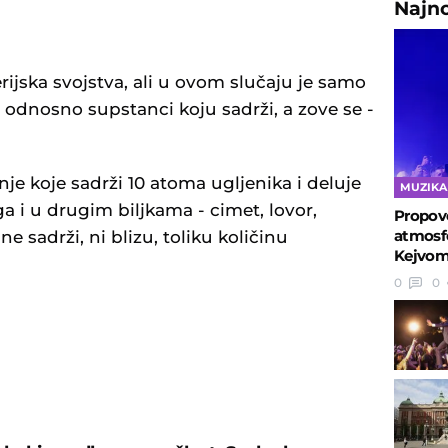
Najn
ijska svojstva, ali u ovom slučaju je samo
u, odnosno supstanci koju sadrži, a zove se -
je koje sadrži 10 atoma ugljenika i deluje
MUZIKA
ga i u drugim biljkama - cimet, lovor,
Propove
atmosfe
 ne sadrži, ni blizu, toliku količinu
Kejvom
0
0
U