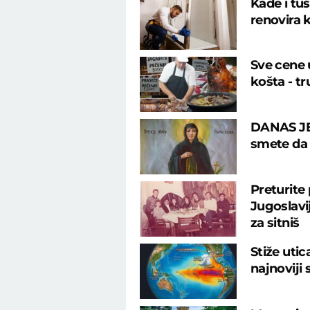
Kade i tu
renovira k
Sve cene u
košta - tr
DANAS JE
smete da u
Preturite
Jugoslavij
za sitniš
Stiže uti
najnoviji