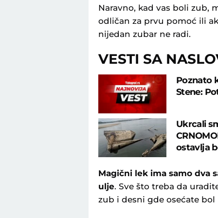
Naravno, kad vas boli zub, mo
odličan za prvu pomoć ili ak
nijedan zubar ne radi.
VESTI SA NASL
Poznato k
Stene: Pot
Ukrcali s
CRNOMORS
ostavlja 
Magični lek ima samo dva sa
ulje
. Sve što treba da uradi
zub i desni gde osećate bol