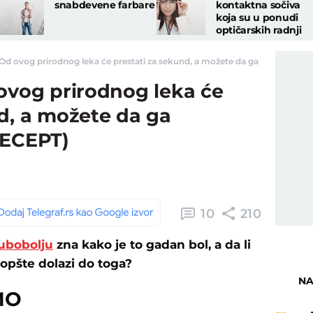
snabdevene farbare
kontaktna sočiva
koja su u ponudi
optičarskih radnji
 Od ovog prirodnog leka će prestati za sekund, a možete da ga napravite sa
 ovog prirodnog leka će
d, a možete da ga
RECEPT)
10
210
ubobolju
zna kako je to gadan bol, a da li
uopšte dolazi do toga?
NA
MO