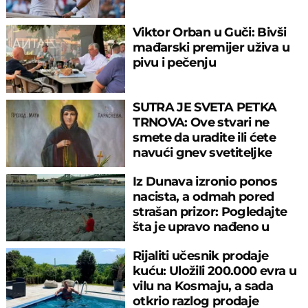
Viktor Orban u Guči: Bivši
mađarski premijer uživa u
pivu i pečenju
SUTRA JE SVETA PETKA
TRNOVA: Ove stvari ne
smete da uradite ili ćete
navući gnev svetiteljke
Iz Dunava izronio ponos
nacista, a odmah pored
strašan prizor: Pogledajte
šta je upravo nađeno u
rečnom blatu
Rijaliti učesnik prodaje
kuću: Uložili 200.000 evra u
vilu na Kosmaju, a sada
otkrio razlog prodaje