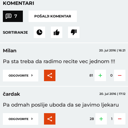
KOMENTARI
7
POŠALJI KOMENTAR
SORTIRANJE
Milan
20. jul 2016 | 16:21
Pa sta treba da radimo recite vec jednom !!!
›
81
0
ODGOVORITE
čardak
20. jul 2016 | 17:12
Pa odmah poslije uboda da se javimo ljekaru
›
28
1
ODGOVORITE