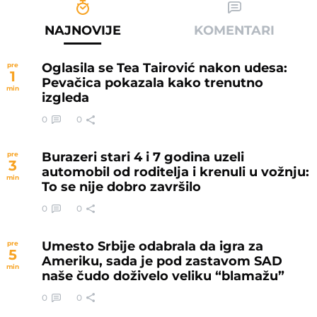
NAJNOVIJE
KOMENTARI
Oglasila se Tea Tairović nakon udesa:
pre
1
Pevačica pokazala kako trenutno
min
izgleda
0
0
Burazeri stari 4 i 7 godina uzeli
pre
3
automobil od roditelja i krenuli u vožnju:
min
To se nije dobro završilo
0
0
Umesto Srbije odabrala da igra za
pre
5
Ameriku, sada je pod zastavom SAD
min
naše čudo doživelo veliku “blamažu”
0
0