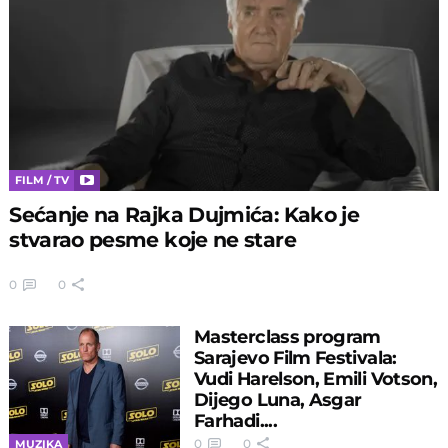
FILM / TV
Sećanje na Rajka Dujmića: Kako je
stvarao pesme koje ne stare
0
0
Masterclass program
Sarajevo Film Festivala:
Vudi Harelson, Emili Votson,
Dijego Luna, Asgar
Farhadi....
0
0
MUZIKA