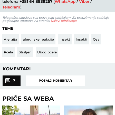
telefona
+381 64 8939257
(
WhatsApp
/
Viber
/
Telegram
).
Telegraf.rs zadržava sva prava nad sadržajem. Za preuzimanje sadržaja
pogledajte uputstva na stranici
Uslovi korišćenja
.
TEME
Alergija
alergijske reakcije
Insekt
Insekti
Osa
Pčela
Stršljen
Ubod pčele
KOMENTARI
7
POŠALJI KOMENTAR
PRIČE SA WEBA