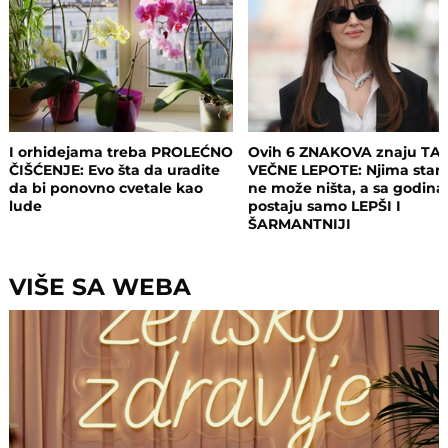
I orhidejama treba PROLEĆNO
Ovih 6 ZNAKOVA znaju TA
ČIŠĆENJE: Evo šta da uradite
VEČNE LEPOTE: Njima staro
da bi ponovno cvetale kao
ne može ništa, a sa godin
lude
postaju samo LEPŠI I
ŠARMANTNIJI
VIŠE SA WEBA