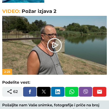
VIDEO:
Požar izjava 2
Play
Video
2:25
Podelite vest:
62
Pošaljite nam Vaše snimke, fotografije i priče na broj