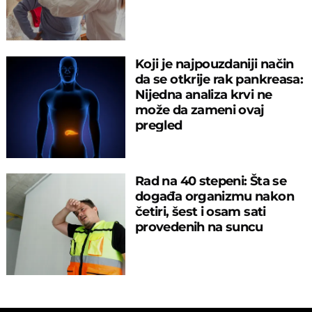
Koji je najpouzdaniji način
da se otkrije rak pankreasa:
Nijedna analiza krvi ne
može da zameni ovaj
pregled
Rad na 40 stepeni: Šta se
događa organizmu nakon
četiri, šest i osam sati
provedenih na suncu