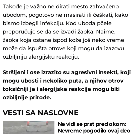
Takođe je važno ne dirati mesto zahvaćeno
ubodom, pogotovo ne masirati ili češkati, kako
bismo izbegli infekciju. Kod uboda pčele
preporučuje se da se izvadi žaoka. Naime,
žaoka koja ostane ispod kože još neko vreme
može da ispušta otrove koji mogu da izazovu
ozbiljniju alergijsku reakciju.
Stršljeni i ose izrazito su agresivni insekti, koji
mogu ubosti i nekoliko puta, a njihov otrov
toksičniji je i alergijske reakcije mogu biti
ozbiljnije prirode.
VESTI SA NASLOVNE
Ne vidi se prst pred okom:
Nevreme pogodilo ovaj deo