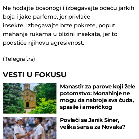
Ne hodajte bosonogi i izbegavajte odeću jarkih
boja i jake parfeme, jer privlače
insekte. Izbegavajte brze pokrete, poput
mahanja rukama u blizini insekata, jer to
podstiče njihovu agresivnost.
(Telegraf.rs)
VESTI U FOKUSU
Manastir za parove koji žele
potomstvo: Monahinje ne
mogu da nabroje sva čuda,
spasile i američkog
ambasadora
Povlači se Janik Siner,
velika šansa za Novaka?