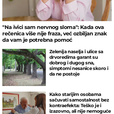
"Na ivici sam nervnog sloma": Kada ova
rečenica više nije fraza, već ozbiljan znak
da vam je potrebna pomoć
Zelenija naselja i ulice sa
drvoredima garant su
dobrog i dugog sna,
simptomi nesanice skoro i
da ne postoje
Kako starijim osobama
sačuvati samostalnost bez
kontraefekta: Teško je i
izazovno, ali nije nemoguće