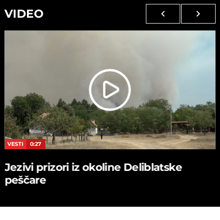
VIDEO
VESTI
0:27
Jezivi prizori iz okoline Deliblatske
peščare