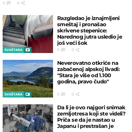
0
0
Razgledao je iznajmljeni
smeštaj i pronašao
skrivene stepenice:
Narednog jutra usledio je
još veći šok
0
0
SVAŠTARA
Neverovatno otkriće na
zabačenoj alpskoj livadi:
"Stara je više od 1.100
godina, pravo čudo"
0
0
SVAŠTARA
Da li je ovo najgori snimak
zemljotresa koji ste videli?
Priča se da je nastao u
Japanu i prestrašan je