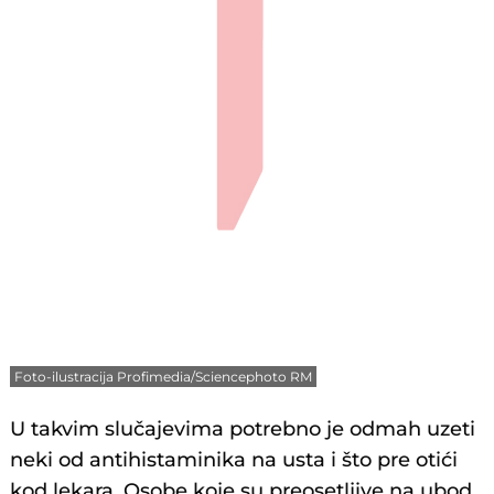
Foto-ilustracija Profimedia/Sciencephoto RM
U takvim slučajevima potrebno je odmah uzeti
neki od antihistaminika na usta i što pre otići
kod lekara. Osobe koje su preosetljive na ubod