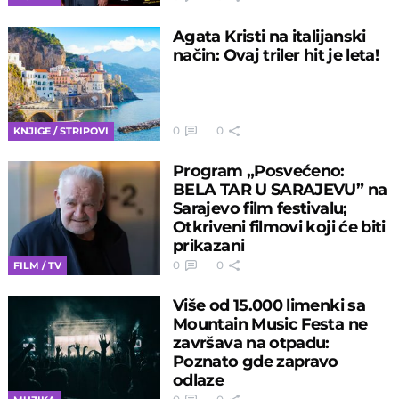
Agata Kristi na italijanski
način: Ovaj triler hit je leta!
0
0
KNJIGE / STRIPOVI
Program „Posvećeno:
BELA TAR U SARAJEVU” na
Sarajevo film festivalu;
Otkriveni filmovi koji će biti
prikazani
0
0
FILM / TV
Više od 15.000 limenki sa
Mountain Music Festa ne
završava na otpadu:
Poznato gde zapravo
odlaze