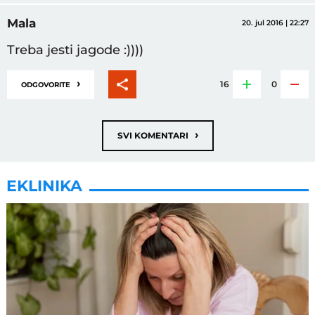
Mala
20. jul 2016 | 22:27
Treba jesti jagode :))))
›
16
0
ODGOVORITE
›
SVI KOMENTARI
EKLINIKA