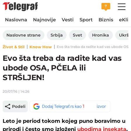
7
Naslovna
Najnovije
Vesti
Sport
Biznis
eKli
Naslovne strane
Srbija
Svet
Hronika
Ukršt
Život & Stil
Know How
Evo šta treba da radite kad vas ubode OSA,
Evo šta treba da radite kad vas
ubode OSA, PČELA ili
STRŠLJEN!
20/07/16 | 14:26
Podeli
Leto je period tokom kojeg puno boravimo u
prirodi i često smo izloženi
ubodima insekata
,