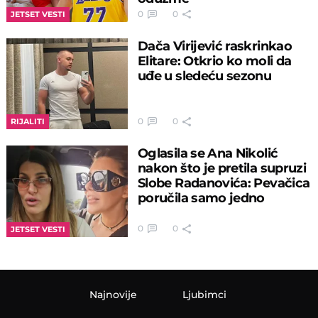
0
0
JETSET VESTI
Dača Virijević raskrinkao
Elitare: Otkrio ko moli da
uđe u sledeću sezonu
0
0
RIJALITI
Oglasila se Ana Nikolić
nakon što je pretila supruzi
Slobe Radanovića: Pevačica
poručila samo jedno
0
0
JETSET VESTI
Najnovije
Ljubimci