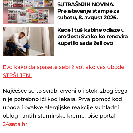
SUTRAŠNJIH NOVINA:
Prelistavanje štampe za
subotu, 8. avgust 2026.
godine
Kade i tuš kabine odlaze u
prošlost: Svako ko renovira
kupatilo sada želi ovo
Evo kako da spasete sebi život ako vas ubode
STRŠLJEN!
Najčešće su to svrab, crvenilo i otok, zbog čega
nije potrebno ići kod lekara. Prva pomoć kod
uboda i ovakve alergijske reakcije su hladni
oblog i antihistaminske kreme, piše portal
24sata.hr
.