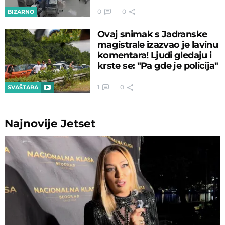
0
0
BIZARNO
Ovaj snimak s Jadranske
magistrale izazvao je lavinu
komentara! Ljudi gledaju i
krste se: "Pa gde je policija"
1
0
SVAŠTARA
Najnovije
Jetset