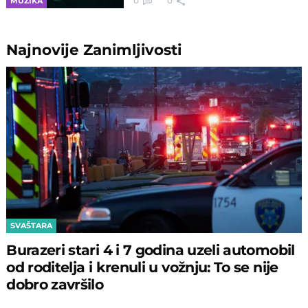
0
0
MUZIKA
Najnovije
Zanimljivosti
SVAŠTARA
Burazeri stari 4 i 7 godina uzeli automobil
od roditelja i krenuli u vožnju: To se nije
dobro završilo