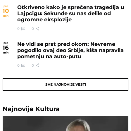
Otkriveno kako je sprečena tragedija u
pre
10
Lajpcigu: Sekunde su nas delile od
min
ogromne eksplozije
0
0
Ne vidi se prst pred okom: Nevreme
pre
16
pogodilo ovaj deo Srbije, kiša napravila
min
pometnju na auto-putu
0
0
SVE NAJNOVIJE VESTI
Najnovije
Kultura