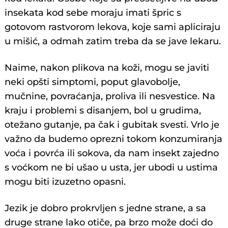
insekata kod sebe moraju imati špric s
gotovom rastvorom lekova, koje sami apliciraju
u mišić, a odmah zatim treba da se jave lekaru.
Naime, nakon plikova na koži, mogu se javiti
neki opšti simptomi, poput glavobolje,
mučnine, povraćanja, proliva ili nesvestice. Na
kraju i problemi s disanjem, bol u grudima,
otežano gutanje, pa čak i gubitak svesti. Vrlo je
važno da budemo oprezni tokom konzumiranja
voća i povrća ili sokova, da nam insekt zajedno
s voćkom ne bi ušao u usta, jer ubodi u ustima
mogu biti izuzetno opasni.
Jezik je dobro prokrvljen s jedne strane, a sa
druge strane lako otiče, pa brzo može doći do