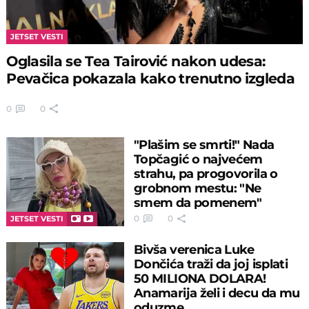
JETSET VESTI
Oglasila se Tea Tairović nakon udesa:
Pevačica pokazala kako trenutno izgleda
0
0
"Plašim se smrti!" Nada
Topčagić o najvećem
strahu, pa progovorila o
grobnom mestu: "Ne
smem da pomenem"
0
0
JETSET VESTI
Bivša verenica Luke
Dončića traži da joj isplati
50 MILIONA DOLARA!
Anamarija želi i decu da mu
oduzme