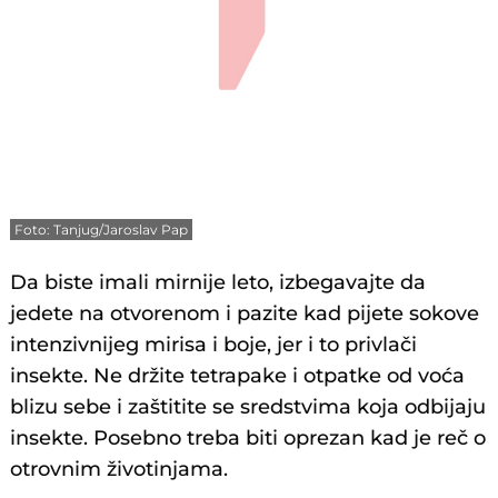
Foto: Tanjug/Jaroslav Pap
Da biste imali mirnije leto, izbegavajte da
jedete na otvorenom i pazite kad pijete sokove
intenzivnijeg mirisa i boje, jer i to privlači
insekte. Ne držite tetrapake i otpatke od voća
blizu sebe i zaštitite se sredstvima koja odbijaju
insekte. Posebno treba biti oprezan kad je reč o
otrovnim životinjama.