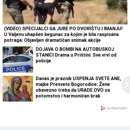
(VIDEO) SPECIJALCI GA JURE PO DVORIŠTU I IMANJU!
U Valjevu uhapšen begunac za kojim je bila raspisana
potraga: Objavljen dramatičan snimak akcije
DOJAVA O BOMBI NA AUTOBUSKOJ
STANICI Drama u Prištini: Sve vrvi od
policije
Danas je praznik USPENJA SVETE ANE,
majke Presvete Bogorodice: Žene
obavezno treba da URADE OVO za
potomstvo i harmoničan brak
by Aklamator