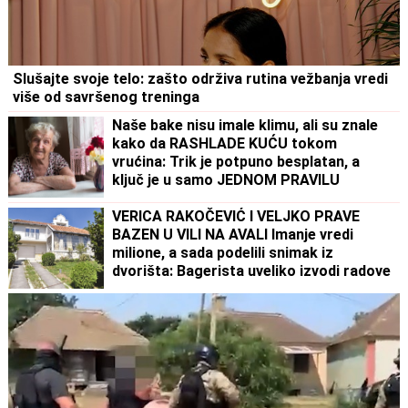
Slušajte svoje telo: zašto održiva rutina vežbanja vredi
više od savršenog treninga
Naše bake nisu imale klimu, ali su znale
kako da RASHLADE KUĆU tokom
vrućina: Trik je potpuno besplatan, a
ključ je u samo JEDNOM PRAVILU
VERICA RAKOČEVIĆ I VELJKO PRAVE
BAZEN U VILI NA AVALI Imanje vredi
milione, a sada podelili snimak iz
dvorišta: Bagerista uveliko izvodi radove
(Video)