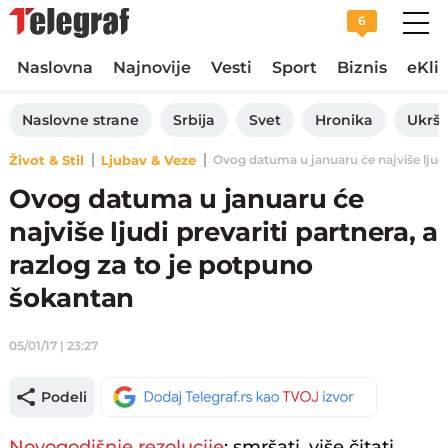
6
Naslovna
Najnovije
Vesti
Sport
Biznis
eKli
Naslovne strane
Srbija
Svet
Hronika
Ukršt
Život & Stil
Ljubav & Veze
Ovog datuma u januaru će najviše ljudi p
Ovog datuma u januaru će
najviše ljudi prevariti partnera, a
razlog za to je potpuno
šokantan
05/01/17 | 23:27
Podeli
Novogodišnje rezolucije
: smršati, više čitati,