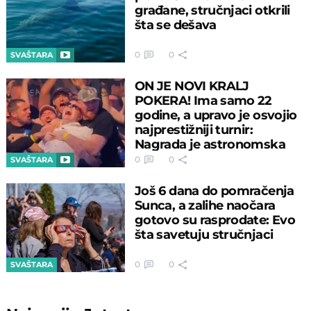
građane, stručnjaci otkrili
šta se dešava
0
0
SVAŠTARA
ON JE NOVI KRALJ
POKERA! Ima samo 22
godine, a upravo je osvojio
najprestižniji turnir:
Nagrada je astronomska
0
0
SVAŠTARA
Još 6 dana do pomračenja
Sunca, a zalihe naočara
gotovo su rasprodate: Evo
šta savetuju stručnjaci
0
0
SVAŠTARA