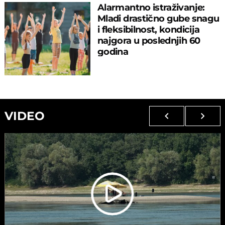
Alarmantno istraživanje:
Mladi drastično gube snagu
i fleksibilnost, kondicija
najgora u poslednjih 60
godina
VIDEO