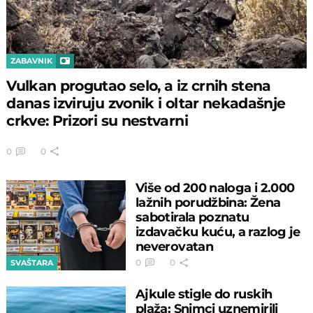
ZABAVNIK
Vulkan progutao selo, a iz crnih stena
danas izviruju zvonik i oltar nekadašnje
crkve: Prizori su nestvarni
0
0
Više od 200 naloga i 2.000
lažnih porudžbina: Žena
sabotirala poznatu
izdavačku kuću, a razlog je
neverovatan
0
0
SVAŠTARA
Ajkule stigle do ruskih
plaža: Snimci uznemirili