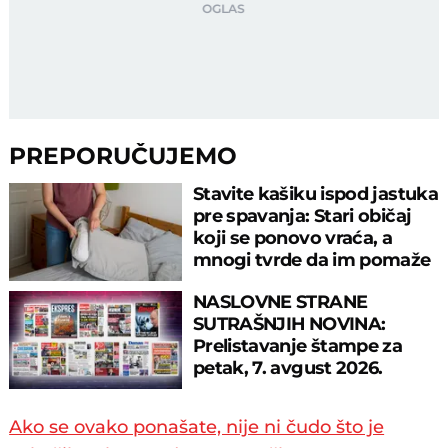
PREPORUČUJEMO
Stavite kašiku ispod jastuka
pre spavanja: Stari običaj
koji se ponovo vraća, a
mnogi tvrde da im pomaže
NASLOVNE STRANE
SUTRAŠNJIH NOVINA:
Prelistavanje štampe za
petak, 7. avgust 2026.
godine
Ako se ovako ponašate, nije ni čudo što je