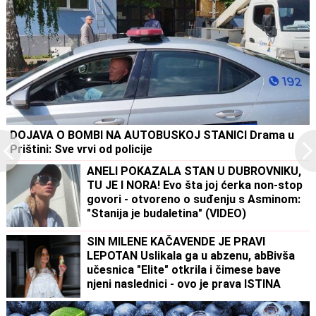
DOJAVA O BOMBI NA AUTOBUSKOJ STANICI Drama u
Prištini: Sve vrvi od policije
ANELI POKAZALA STAN U DUBROVNIKU,
TU JE I NORA! Evo šta joj ćerka non-stop
govori - otvoreno o suđenju s Asminom:
"Stanija je budaletina" (VIDEO)
SIN MILENE KAČAVENDE JE PRAVI
LEPOTAN Uslikala ga u abzenu, abBivša
učesnica "Elite" otkrila i čimese bave
njeni naslednici - ovo je prava ISTINA