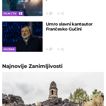
0
0
FILM / TV
Umro slavni kantautor
Frančesko Gučini
0
0
MUZIKA
Najnovije
Zanimljivosti