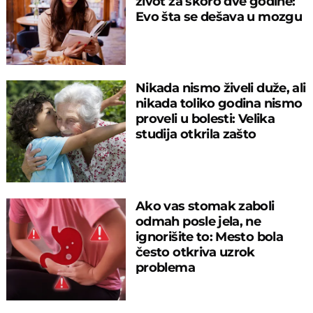
život za skoro dve godine:
Evo šta se dešava u mozgu
Nikada nismo živeli duže, ali
nikada toliko godina nismo
proveli u bolesti: Velika
studija otkrila zašto
Ako vas stomak zaboli
odmah posle jela, ne
ignorišite to: Mesto bola
često otkriva uzrok
problema