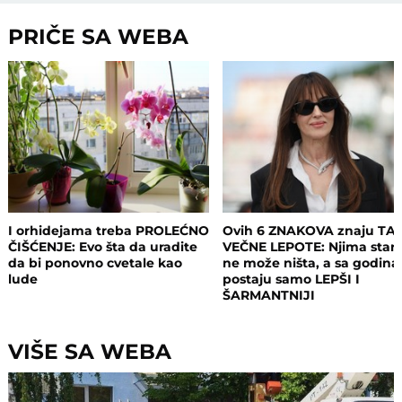
PRIČE SA WEBA
I orhidejama treba PROLEĆNO
Ovih 6 ZNAKOVA znaju TA
ČIŠĆENJE: Evo šta da uradite
VEČNE LEPOTE: Njima staro
da bi ponovno cvetale kao
ne može ništa, a sa godin
lude
postaju samo LEPŠI I
ŠARMANTNIJI
VIŠE SA WEBA