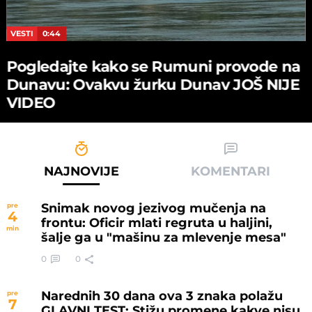
VESTI
0:44
Pogledajte kako se Rumuni provode na
Dunavu: Ovakvu žurku Dunav JOŠ NIJE
VIDEO
NAJNOVIJE
KOMENTARI
Snimak novog jezivog mučenja na
pre
4
frontu: Oficir mlati regruta u haljini,
min
šalje ga u "mašinu za mlevenje mesa"
0
0
Narednih 30 dana ova 3 znaka polažu
pre
7
GLAVNI TEST: Stižu promene kakve nisu