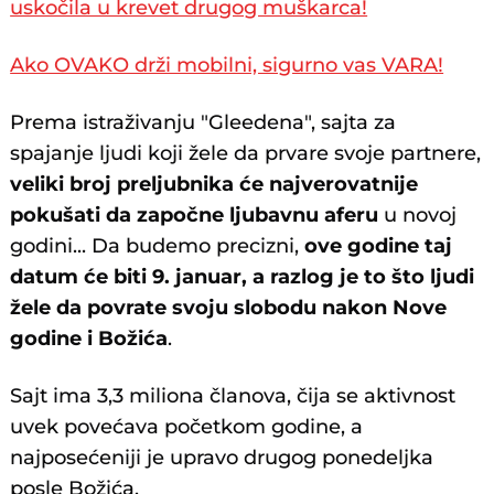
uskočila u krevet drugog muškarca!
Ako OVAKO drži mobilni, sigurno vas VARA!
Prema istraživanju "Gleedena", sajta za
spajanje ljudi koji žele da prvare svoje partnere,
veliki broj preljubnika će najverovatnije
pokušati da započne ljubavnu aferu
u novoj
godini... Da budemo precizni,
ove godine taj
datum će biti 9. januar, a razlog je to što ljudi
žele da povrate svoju slobodu nakon Nove
godine i Božića
.
Sajt ima 3,3 miliona članova, čija se aktivnost
uvek povećava početkom godine, a
najposećeniji je upravo drugog ponedeljka
posle Božića.