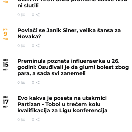
min
ni slutili
0
0
Povlači se Janik Siner, velika šansa za
pre
9
Novaka?
min
0
0
Preminula poznata influenserka u 26.
pre
15
godini: Osuđivali je da glumi bolest zbog
min
para, a sada svi zanemeli
0
0
Evo kakva je poseta na utakmici
pre
17
Partizan - Tobol u trećem kolu
min
kvalifikacija za Ligu konferencija
0
0