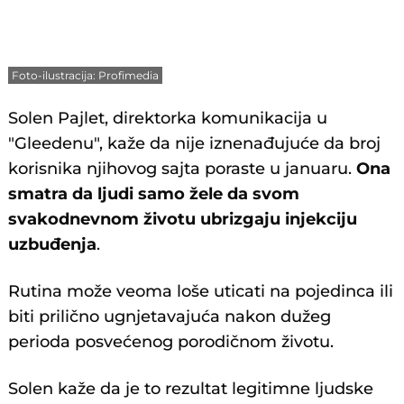
Foto-ilustracija: Profimedia
Solen Pajlet, direktorka komunikacija u
"Gleedenu", kaže da nije iznenađujuće da broj
korisnika njihovog sajta poraste u januaru.
Ona
smatra da ljudi samo žele da svom
svakodnevnom životu ubrizgaju injekciju
uzbuđenja
.
Rutina može veoma loše uticati na pojedinca ili
biti prilično ugnjetavajuća nakon dužeg
perioda posvećenog porodičnom životu.
Solen kaže da je to rezultat legitimne ljudske