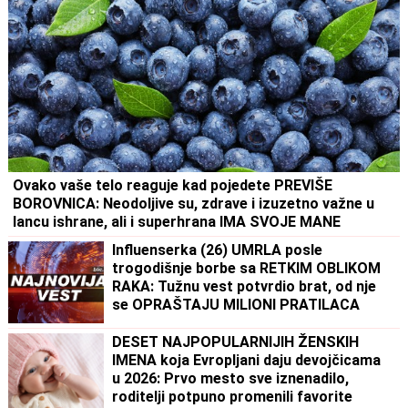
Ovako vaše telo reaguje kad pojedete PREVIŠE
BOROVNICA: Neodoljive su, zdrave i izuzetno važne u
lancu ishrane, ali i superhrana IMA SVOJE MANE
Influenserka (26) UMRLA posle
trogodišnje borbe sa RETKIM OBLIKOM
RAKA: Tužnu vest potvrdio brat, od nje
se OPRAŠTAJU MILIONI PRATILACA
DESET NAJPOPULARNIJIH ŽENSKIH
IMENA koja Evropljani daju devojčicama
u 2026: Prvo mesto sve iznenadilo,
roditelji potpuno promenili favorite