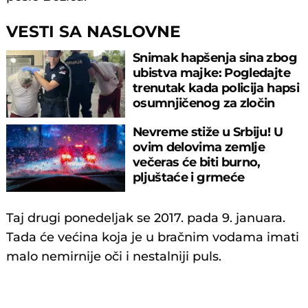
VESTI SA NASLOVNE
Snimak hapšenja sina zbog
ubistva majke: Pogledajte
trenutak kada policija hapsi
osumnjičenog za zločin
Nevreme stiže u Srbiju! U
ovim delovima zemlje
večeras će biti burno,
pljuštaće i grmeće
Taj drugi ponedeljak se 2017. pada 9. januara.
Tada će većina koja je u bračnim vodama imati
malo nemirnije oči i nestalniji puls.