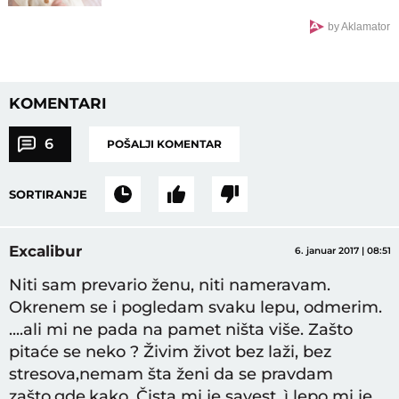
by Aklamator
KOMENTARI
6
POŠALJI KOMENTAR
SORTIRANJE
Excalibur
6. januar 2017 | 08:51
Niti sam prevario ženu, niti nameravam.
Okrenem se i pogledam svaku lepu, odmerim.
....ali mi ne pada na pamet ništa više. Zašto
pitaće se neko ? Živim život bez laži, bez
stresova,nemam šta ženi da se pravdam
zašto,gde,kako. Čista mi je savest, ì lepo mi je.