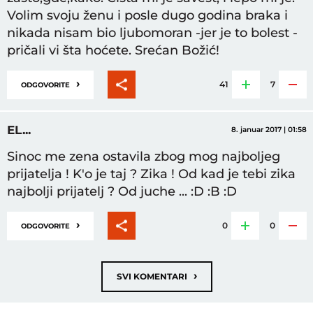
Volim svoju ženu i posle dugo godina braka i
nikada nisam bio ljubomoran -jer je to bolest -
pričali vi šta hoćete. Srećan Božić!
›
41
7
ODGOVORITE
EL...
8. januar 2017 | 01:58
Sinoc me zena ostavila zbog mog najboljeg
prijatelja ! K'o je taj ? Zika ! Od kad je tebi zika
najbolji prijatelj ? Od juche ... :D :B :D
›
0
0
ODGOVORITE
›
SVI KOMENTARI