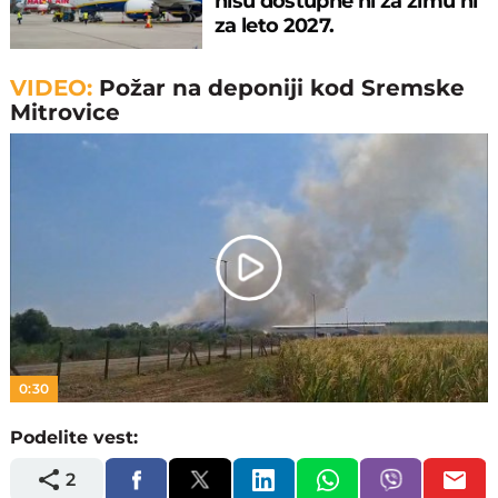
nisu dostupne ni za zimu ni
za leto 2027.
VIDEO:
Požar na deponiji kod Sremske
Mitrovice
Play
Video
0:30
Podelite vest:
2