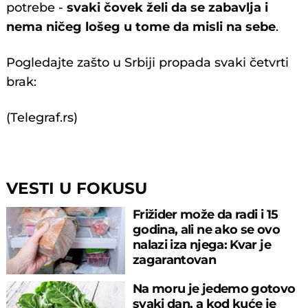
potrebe -
svaki čovek želi da se zabavlja i
nema ničeg lošeg u tome da misli na sebe
.
Pogledajte zašto u Srbiji propada svaki četvrti
brak:
(Telegraf.rs)
VESTI U FOKUSU
Frižider može da radi i 15
godina, ali ne ako se ovo
nalazi iza njega: Kvar je
zagarantovan
Na moru je jedemo gotovo
svaki dan, a kod kuće je