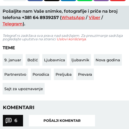
Pošaljite nam Vaše snimke, fotografije i priče na broj
telefona
+381 64 8939257
(
WhatsApp
/
Viber
/
Telegram
).
Telegraf.rs zadržava sva prava nad sadržajem. Za preuzimanje sadržaja
pogledajte uputstva na stranici
Uslovi korišćenja
.
TEME
9. januar
Božić
Ljubavnica
ljubavnik
Nova godina
Partnerstvo
Porodica
Preljuba
Prevara
Sajt za upoznavanje
KOMENTARI
6
POŠALJI KOMENTAR