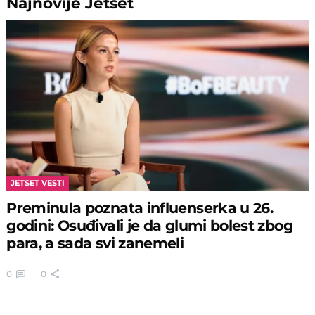
Najnovije
Jetset
JETSET VESTI
Preminula poznata influenserka u 26.
godini: Osuđivali je da glumi bolest zbog
para, a sada svi zanemeli
0
0
Skinula se devojka Bake