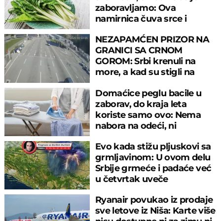
zaboravljamo: Ova
namirnica čuva srce i
reguliše šećer
NEZAPAMĆEN PRIZOR NA
GRANICI SA CRNOM
GOROM: Srbi krenuli na
more, a kad su stigli na
prelaz, ostali u šoku!
Domaćice peglu bacile u
zaborav, do kraja leta
koriste samo ovo: Nema
nabora na odeći, ni
preznojavanja
Evo kada stižu pljuskovi sa
grmljavinom: U ovom delu
Srbije grmeće i padaće već
u četvrtak uveče
Ryanair povukao iz prodaje
sve letove iz Niša: Karte više