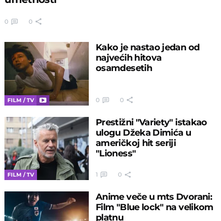
0
0
Kako je nastao jedan od
najvećih hitova
osamdesetih
0
0
FILM / TV
Prestižni "Variety" istakao
ulogu Džeka Dimića u
američkoj hit seriji
"Lioness"
1
0
FILM / TV
Anime veče u mts Dvorani:
Film "Blue lock" na velikom
platnu