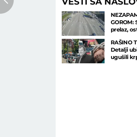
VESTI SA NASL
NEZAPAM
GOROM: Sr
prelaz, os
RAŠINO 
Detalji u
ugušili k