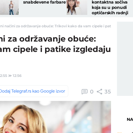
snabdevene farbare
kontaktna sočiva
koja su u ponudi
optičarskih radnji
i načini za održavanje obuće: Trikovi kako da vam cipele i patike izgledaju
ni za održavanje obuće:
am cipele i patike izgledaju
12:55
≫
12:56
0
35
NA