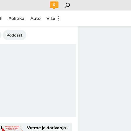
0
ch
Politika
Auto
Više
Podcast
i
Vreme je darivanja -