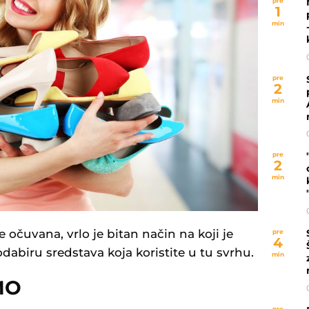
pre
1
min
pre
2
min
pre
2
min
 očuvana, vrlo je bitan način na koji je
pre
4
u odabiru sredstava koja koristite u tu svrhu.
min
MO
pre