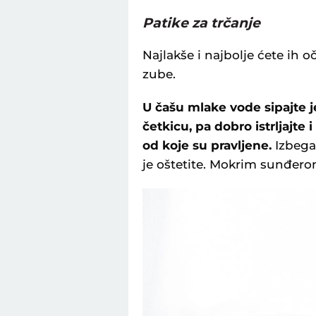
Patike za trčanje
Najlakše i najbolje ćete ih oč
zube.
U čašu mlake vode sipajte j
četkicu, pa dobro istrljajte
od koje su pravljene.
Izbegav
je oštetite. Mokrim sunđero