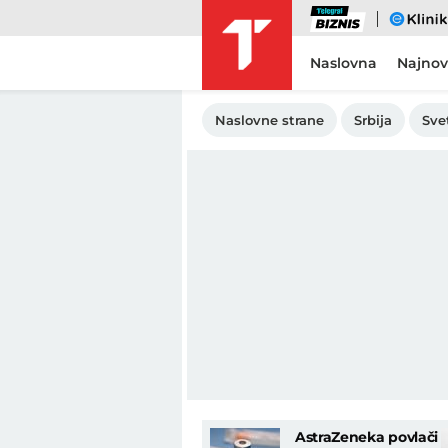
Biznis
eKlinika
Naslovna
Najnov
Naslovne strane
Srbija
Sve
AstraZeneka povlači