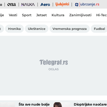
Ljubimci
Ona
Nauka
Aero
Ubrzanje
ije
Vesti
Sport
Jetset
Kultura
Zanimljivosti
Hi-Te
t
Hronika
Ukrštenice
Vremenska prognoza
Fudbal
Šta sve nude bolje
Dioptrijske naočare 