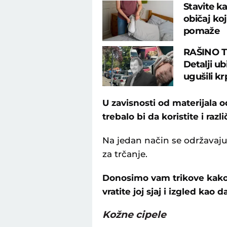
Stavite ka
običaj ko
pomaže
RAŠINO 
Detalji u
ugušili k
U zavisnosti od materijala o
trebalo bi da koristite i razl
Na jedan način se održavaju 
za trčanje.
Donosimo vam trikove kako d
vratite joj sjaj i izgled kao 
Kožne cipele