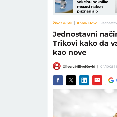
vakcinu nekoliko
meseci nakon
priznanja o
nuspojavama
Život & Stil
Know How
Jednostavn
Jednostavni nači
Trikovi kako da v
kao nove
Olivera Milivojčević
04/10/21 | 