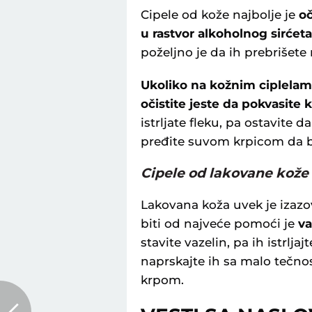
Cipele od kože najbolje je
oč
u rastvor alkoholnog sirćeta 
poželjno je da ih prebriše
Ukoliko na kožnim ciplelama
očistite jeste da pokvasite
istrljate fleku, pa ostavite 
pređite suvom krpicom da bi
Cipele od lakovane kože
Lakovana koža uvek je izazo
biti od najveće pomoći je
va
stavite vazelin, pa ih istrljaj
naprskajte ih sa malo tečnost
krpom.