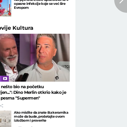
opasne infekcije koje se već šire
Evropom
ovije
Kultura
 nešto bio na početku
jen...": Dino Merlin otkrio kako je
a pesma "Supermen"
Ako mislite da znate šta keramika
može da bude, prošetajte ovom
izložbom i proverite