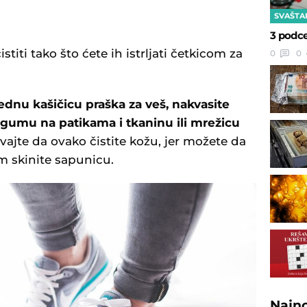
SVAŠTA
3 podce
istiti tako što ćete ih istrljati četkicom za
0
0
ednu kašičicu praška za veš, nakvasite
 i gumu na patikama i tkaninu ili mrežicu
ajte da ovako čistite kožu, jer možete da
m skinite sapunicu.
Najn