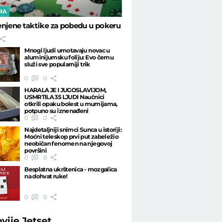
RA
njene taktike za pobedu u pokeru
Mnogi ljudi umotavaju novac u
aluminijumsku foliju: Evo čemu
služi sve popularniji trik
0
0
HARALA JE I JUGOSLAVIJOM,
USMRTILA 35 LJUDI Naučnici
otkrili opaku bolest u mumijama,
potpuno su iznenađeni
0
0
Najdetaljniji snimci Sunca u istoriji:
Moćni teleskop prvi put zabeležio
neobičan fenomen na njegovoj
površini
0
0
Besplatna ukrštenica - mozgalica
na dohvat ruke!
0
0
ovije
Jetset