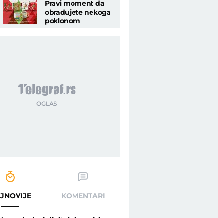
Pravi moment da
obradujete nekoga
poklonom
 kao nove - Telegraf.rs
JNOVIJE
KOMENTARI