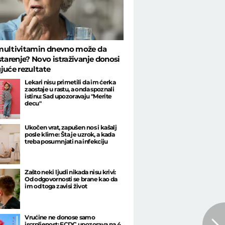
multivitamin dnevno može da
starenje? Novo istraživanje donosi
juće rezultate
Lekari nisu primetili da im ćerka
zaostaje u rastu, a onda spoznali
istinu: Sad upozoravaju "Merite
decu"
Ukočen vrat, zapušen nos i kašalj
posle klime: Šta je uzrok, a kada
treba posumnjati na infekciju
Zašto neki ljudi nikada nisu krivi:
Od odgovornosti se brane kao da
im od toga zavisi život
Vrućine ne donose samo
iscrpljenost: ECDC upozorava na 4