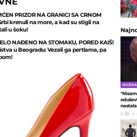
OVNE
ĆEN PRIZOR NA GRANICI SA CRNOM
bi krenuli na more, a kad su stigli na
tali u šoku!
Najn
TELO NAĐENO NA STOMAKU, PORED KAIŠ!
bistva u Beogradu: Vezali ga pertlama, pa
rpom!
MUZIKA
"Nisam
oduševl
nastal
0
0