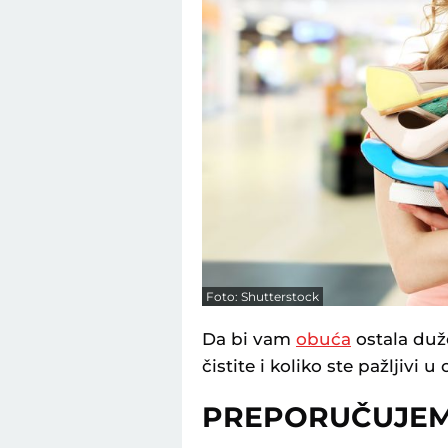
Foto: Shutterstock
Da bi vam
obuća
ostala duže
čistite i koliko ste pažljivi 
PREPORUČUJE