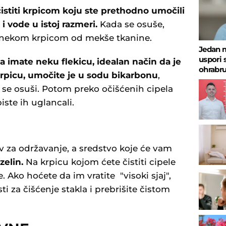
istiti krpicom koju ste prethodno umočili
i vode u istoj razmeri.
Kada se osuše,
te nekom krpicom od mekše tkanine.
Jedan 
uspori 
 imate neku flekicu, idealan način da je
ohrabru
 krpicu, umočite je u sodu bikarbonu
,
da se osuši. Potom preko očišćenih cipela
ste ih uglancali.
v za održavanje, a sredstvo koje će vam
zelin.
Na krpicu kojom ćete čistiti cipele
te. Ako hoćete da im vratite "visoki sjaj",
i za čišćenje stakla i prebrišite čistom