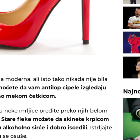
 moderna, ali isto tako nikada nije bila
 hoćete da vam antilop cipele izgledaju
Najn
gano mekom četkicom.
nu neke mrljice pređite preko njih belom
Stare fleke možete da skinete krpicom
 alkoholno sirće i dobro iscedili
. Istrljajte
a se osuše.