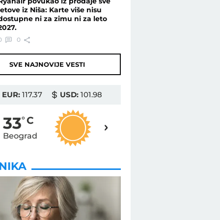
Ryanair povukao iz prodaje sve
letove iz Niša: Karte više nisu
dostupne ni za zimu ni za leto
2027.
0
0
SVE NAJNOVIJE VESTI
EUR:
117.37
USD:
101.98
35
33
o
C
o
C
Beograd
Novi Sad
INIKA