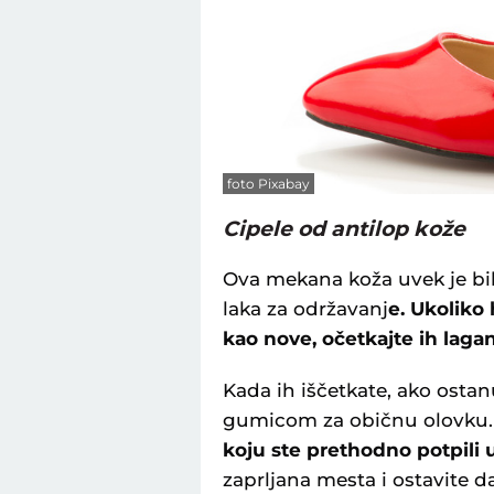
foto Pixabay
Cipele od antilop kože
Ova mekana koža uvek je bila
laka za održavanj
e. Ukoliko
kao nove, očetkajte ih la
Kada ih iščetkate, ako osta
gumicom za običnu olovku.
koju ste prethodno potpili u
zaprljana mesta i ostavite d