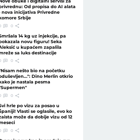
Nove obuke i digitalni servisi za
privrednu: Od propisa do AI alata
- nova inicijativa Privredne
komore Srbije
0
0
Smršala 14 kg uz injekcije, pa
pokazala novu figuru! Seka
Aleksić u kupaćem zapalila
mreže sa luks destinacije
0
0
"Nisam nešto bio na početku
oduševljen...": Dino Merlin otkrio
kako je nastala pesma
"Supermen"
0
0
Svi hrle po vizu za posao u
Španiji! Vlasti se oglasile, evo ko
zaista može da dobije vizu od 12
meseci
0
0