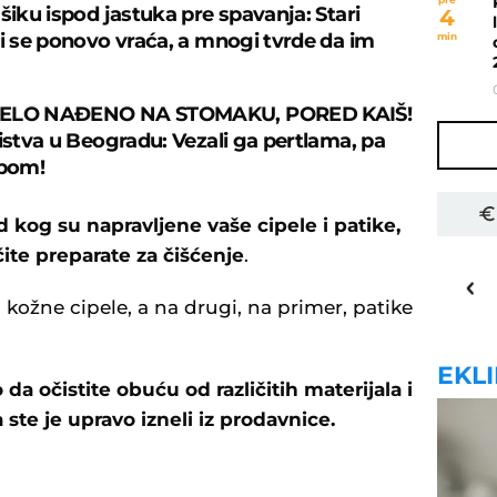
šiku ispod jastuka pre spavanja: Stari
4
ji se ponovo vraća, a mnogi tvrde da im
min
TELO NAĐENO NA STOMAKU, PORED KAIŠ!
bistva u Beogradu: Vezali ga pertlama, pa
rpom!
d kog su napravljene vaše cipele i patike,
ičite preparate za čišćenje
.
30
o
C
Priština
kožne cipele, a na drugi, na primer, patike
EKL
a očistite obuću od različitih materijala i
da ste je upravo izneli iz prodavnice.