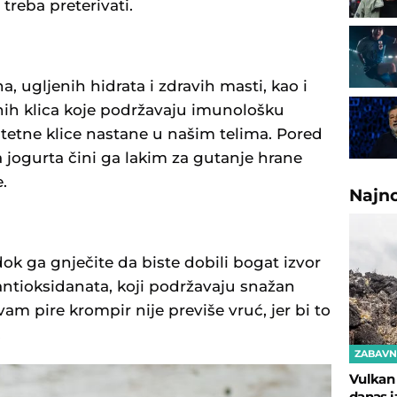
treba preterivati.
a, ugljenih hidrata i zdravih masti, kao i
snih klica koje podržavaju imunološku
štetne klice nastane u našim telima. Pored
 jogurta čini ga lakim za gutanje hrane
.
Najn
ok ga gnječite da biste dobili bogat izvor
ntioksidanata, koji podržavaju snažan
am pire krompir nije previše vruć, jer bi to
.
ZABAVN
Vulkan 
danas i