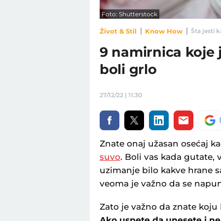
Foto: Shutterstock
Život & Stil
Know How
Šta jesti k
9 namirnica koje 
boli grlo
27/12/22 | 11:30
Znate onaj užasan osećaj k
suvo
. Boli vas kada gutate, v
uzimanje bilo kakve hrane s
veoma je važno da se napuni
Zato je važno da znate koju
Ako uspete da unesete i ne