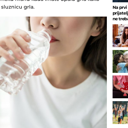
 sluznicu grla.
Na prvi
prijate
ne treb