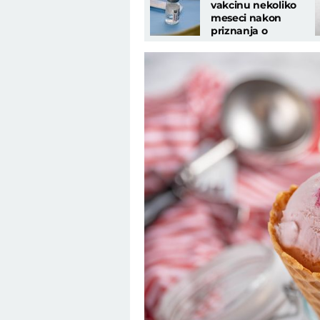
vakcinu nekoliko
meseci nakon
priznanja o
nuspojavama