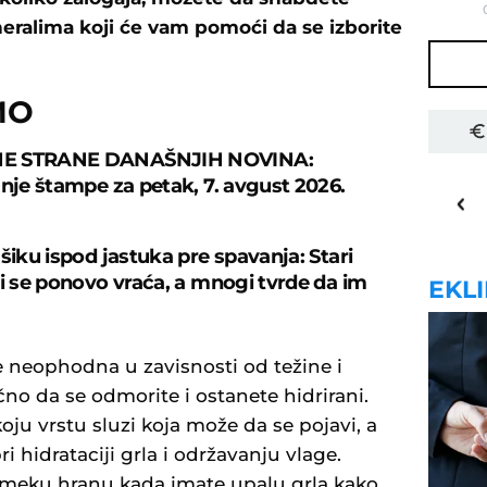
ralima koji će vam pomoći da se izborite
MO
E STRANE DANAŠNJIH NOVINA:
22
anje štampe za petak, 7. avgust 2026.
o
C
Priština
šiku ispod jastuka pre spavanja: Stari
ji se ponovo vraća, a mnogi tvrde da im
EKL
 neophodna u zavisnosti od težine i
čno da se odmorite i ostanete hidrirani.
oju vrstu sluzi koja može da se pojavi, a
hidrataciji grla i održavanju vlage.
a meku hranu kada imate upalu grla kako