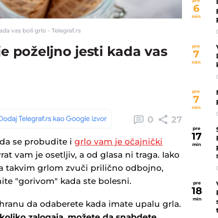
pre
6
min
ada vas boli grlo - Telegraf.rs
pre
je poželjno jesti kada vas
7
min
pre
7
min
0
27
pre
17
ada se probudite i
grlo vam je očajnički
min
rat vam je osetljiv, a od glasa ni traga. Iako
a takvim grlom zvuči prilično odbojno,
te "gorivom" kada ste bolesni.
pre
18
min
 hranu da odaberete kada imate upalu grla.
koliko zalogaja, možete da snabdete