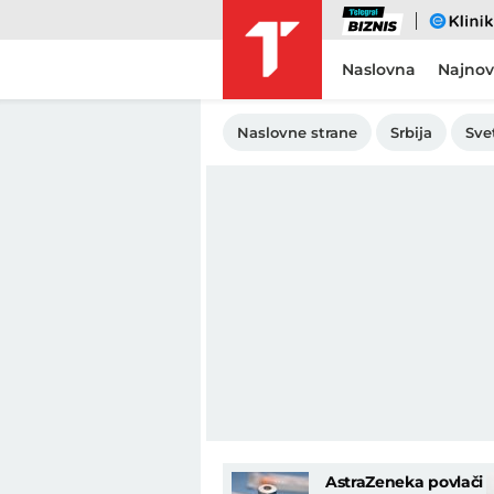
Biznis
eKlinika
Naslovna
Najnov
Naslovne strane
Srbija
Sve
AstraZeneka povlači