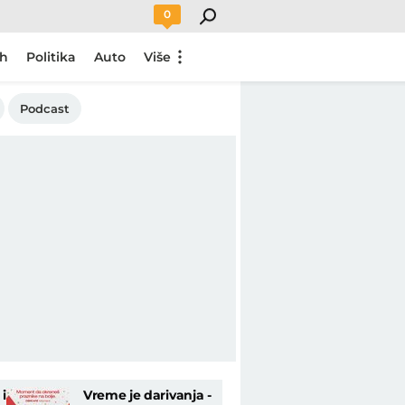
0
ch
Politika
Auto
Više
Podcast
i
Vreme je darivanja -