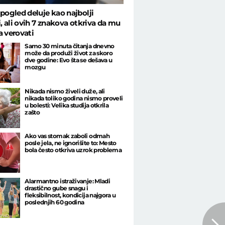
 pogled deluje kao najbolji
lj, ali ovih 7 znakova otkriva da mu
a verovati
Samo 30 minuta čitanja dnevno
može da produži život za skoro
dve godine: Evo šta se dešava u
mozgu
Nikada nismo živeli duže, ali
nikada toliko godina nismo proveli
u bolesti: Velika studija otkrila
zašto
Ako vas stomak zaboli odmah
posle jela, ne ignorišite to: Mesto
bola često otkriva uzrok problema
Alarmantno istraživanje: Mladi
drastično gube snagu i
fleksibilnost, kondicija najgora u
poslednjih 60 godina