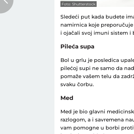
Foto: Shutterstock
Sledeći put kada budete im
namirnica koje preporučuje 
i ojačali svoj imuni sistem i 
Pileća supa
Bol u grlu je posledica upal
pilećoj supi ne samo da na
pomaže vašem telu da zadrži 
svaku čorbu.
Med
Med je bio glavni medicinsk
razlogom, a i savremena na
vam pomogne u borbi protiv r