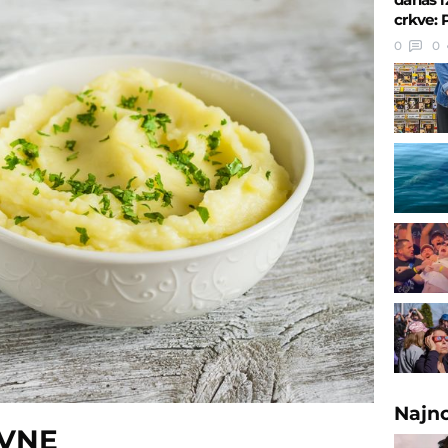
crkve: 
0
0
Najn
OVNE