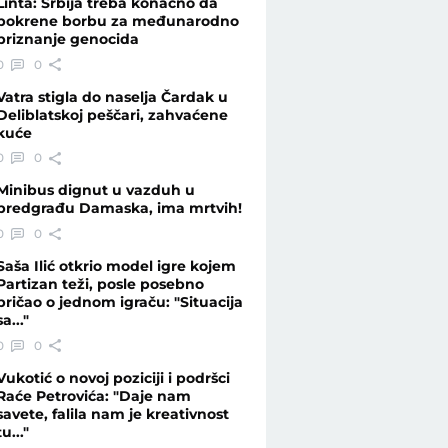
Linta: Srbija treba konačno da
pokrene borbu za međunarodno
priznanje genocida
0
0
Vatra stigla do naselja Čardak u
Deliblatskoj peščari, zahvaćene
kuće
0
0
Minibus dignut u vazduh u
predgrađu Damaska, ima mrtvih!
0
0
Saša Ilić otkrio model igre kojem
Partizan teži, posle posebno
pričao o jednom igraču: "Situacija
sa..."
0
0
Vukotić o novoj poziciji i podršci
Raće Petrovića: "Daje nam
savete, falila nam je kreativnost
tu..."