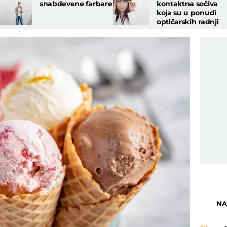
snabdevene farbare
kontaktna sočiva
koja su u ponudi
optičarskih radnji
NA