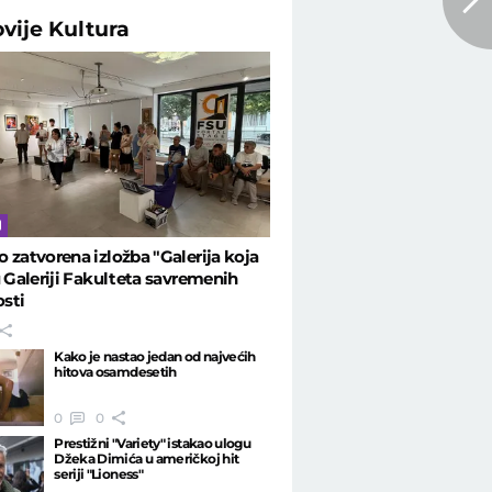
ovije
Kultura
 zatvorena izložba "Galerija koja
u Galeriji Fakulteta savremenih
sti
Kako je nastao jedan od najvećih
hitova osamdesetih
0
0
Prestižni "Variety" istakao ulogu
Džeka Dimića u američkoj hit
seriji "Lioness"