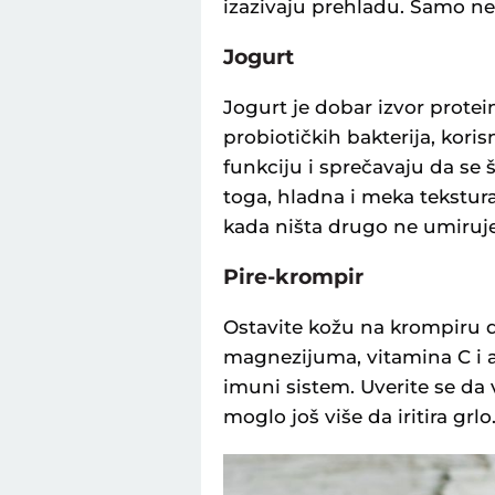
izazivaju prehladu. Samo ne 
Jogurt
Jogurt je dobar izvor protein
probiotičkih bakterija, kori
funkciju i sprečavaju da se 
toga, hladna i meka tekstura
kada ništa drugo ne umiruje
Pire-krompir
Ostavite kožu na krompiru d
magnezijuma, vitamina C i a
imuni sistem. Uverite se da v
moglo još više da iritira grlo