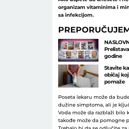
organizam vitaminima i mine
sa infekcijom.
PREPORUČUJE
NASLOVN
Prelistav
godine
Stavite ka
običaj ko
pomaže
Poseta lekaru može da bude
dužine simptoma, ali je klju
Voda može da razblaži bilo k
takođe može da pomogne pri 
Trebalo bi da se odlučite z