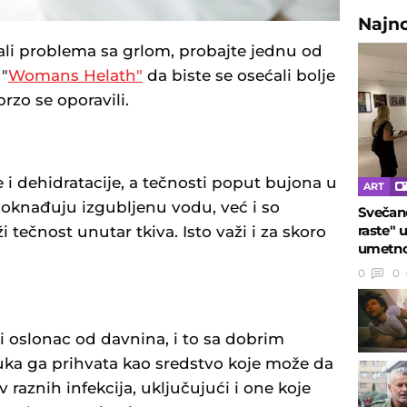
Najn
ali problema sa grlom, probajte jednu od
"
Womans Helath"
da biste se osećali bolje
brzo se oporavili.
e i dehidratacije, a tečnosti poput bujona u
ART
doknađuju izgubljenu vodu, već i so
Svečano
raste" 
tečnost unutar tkiva. Isto važi i za skoro
umetno
0
0
i oslonac od davnina, i to sa dobrim
uka ga prihvata kao sredstvo koje može da
aznih infekcija, uključujući i one koje