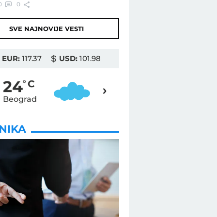
0
0
SVE NAJNOVIJE VESTI
EUR:
117.37
USD:
101.98
25
24
o
C
o
C
Beograd
Novi Sad
INIKA