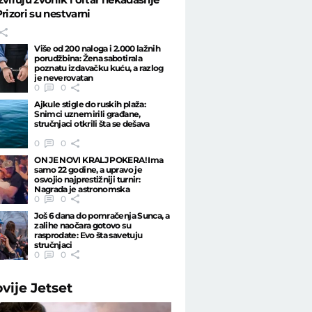
Prizori su nestvarni
Više od 200 naloga i 2.000 lažnih
porudžbina: Žena sabotirala
poznatu izdavačku kuću, a razlog
je neverovatan
0
0
Ajkule stigle do ruskih plaža:
Snimci uznemirili građane,
stručnjaci otkrili šta se dešava
0
0
ON JE NOVI KRALJ POKERA! Ima
samo 22 godine, a upravo je
osvojio najprestižniji turnir:
Nagrada je astronomska
0
0
Još 6 dana do pomračenja Sunca, a
zalihe naočara gotovo su
rasprodate: Evo šta savetuju
stručnjaci
0
0
ovije
Jetset