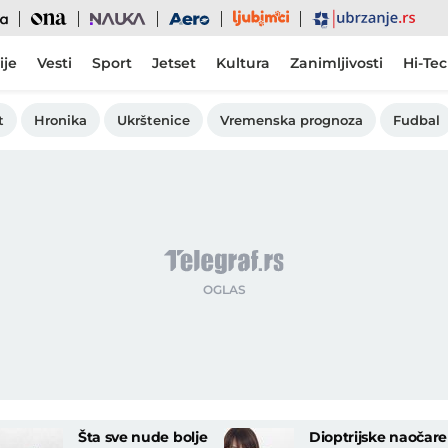
Ljubimci
Ona
Nauka
Aero
Ubrzanje
ije
Vesti
Sport
Jetset
Kultura
Zanimljivosti
Hi-Te
t
Hronika
Ukrštenice
Vremenska prognoza
Fudbal
Šta sve nude bolje
Dioptrijske naočare 