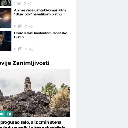
1
0
Anime veče u mts Dvorani: Film
"Blue lock" na velikom platnu
0
0
Umro slavni kantautor Frančesko
Gučini
0
0
ovije
Zanimljivosti
IK
progutao selo, a iz crnih stena
zviruju zvonik i oltar nekadašnje