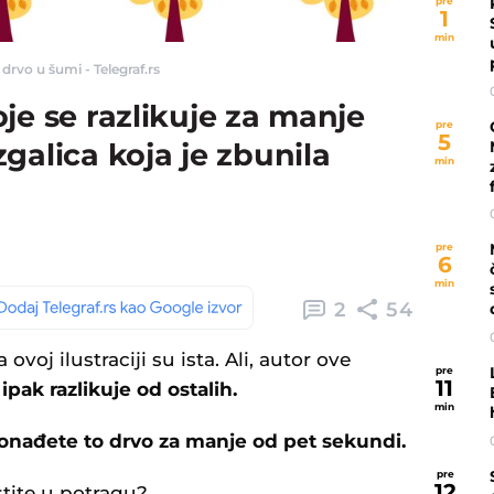
pre
1
min
drvo u šumi - Telegraf.rs
je se razlikuje za manje
pre
5
galica koja je zbunila
min
pre
6
min
2
54
ovoj ilustraciji su ista. Ali, autor ove
pre
11
ipak razlikuje od ostalih.
min
onađete to drvo za manje od pet sekundi.
pre
12
stite u potragu?