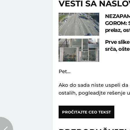
VESTI SA NASL
NEZAPAM
GOROM: Sr
prelaz, os
Prve slik
srča, ošte
Pet…
Ako do sada niste uspeli da 
ostalih, pogleadjte rešenje 
PROČITAJTE CEO TEKST