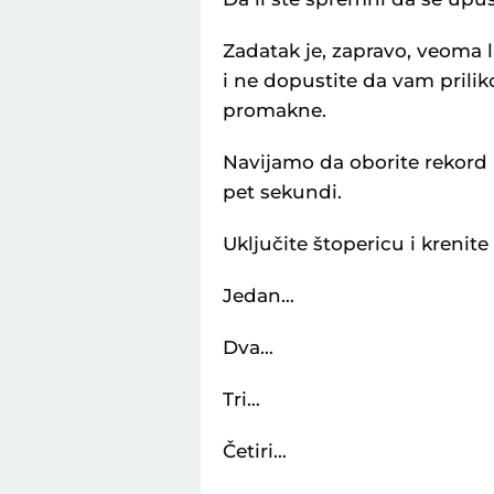
Zadatak je, zapravo, veoma 
i ne dopustite da vam prilik
promakne.
Navijamo da oborite rekord 
pet sekundi.
Uključite štopericu i krenite
Jedan…
Dva…
Tri…
Četiri…