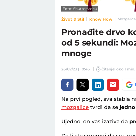
Foto: Shutterstock
Život & Stil
Know How
Mozgalica 
Pronađite drvo ko
od 5 sekundi: Moz
mnoge
26/07/23 | 10:46
Čitanje: oko 1 min.
Na prvi pogled, sva stabla na 
mozgalice
tvrdi da se
jedno 
Ujedno, on vas izaziva da
pr
Da li ste spremni da se upu