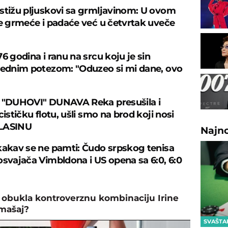
stižu pljuskovi sa grmljavinom: U ovom
je grmeće i padaće već u četvrtak uveče
6 godina i ranu na srcu koju je sin
jednim potezom: "Oduzeo si mi dane, ovo
 "DUHOVI" DUNAVA Reka presušila i
cističku flotu, ušli smo na brod koji nosi
LASINU
Najn
kakav se ne pamti: Čudo srpskog tenisa
osvajača Vimbldona i US opena sa 6:0, 6:0
 obukla kontroverznu kombinaciju Irine
omašaj?
SVAŠTA