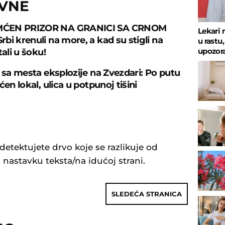
OVNE
ĆEN PRIZOR NA GRANICI SA CRNOM
Lekari 
bi krenuli na more, a kad su stigli na
u rastu
upozora
tali u šoku!
e sa mesta eksplozije na Zvezdari: Po putu
ćen lokal, ulica u potpunoj tišini
detektujete drvo koje se razlikuje od
u nastavku teksta/na idućoj strani.
SLEDEĆA STRANICA