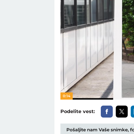
0:14
Podelite vest:
Pošaljite nam Vaše snimke, fot