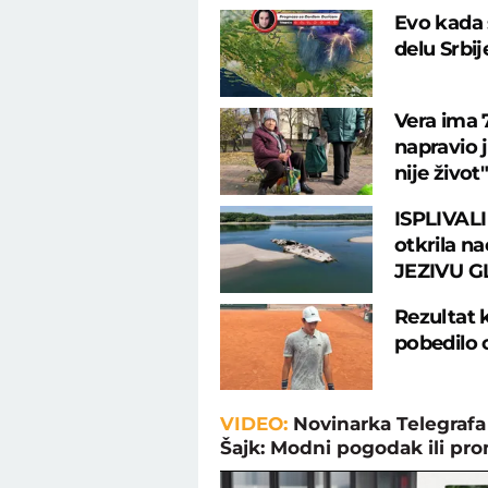
Evo kada 
delu Srbi
Vera ima 7
napravio 
nije život"
ISPLIVALI
otkrila na
JEZIVU G
Rezultat 
pobedilo 
VIDEO:
Novinarka Telegrafa
Šajk: Modni pogodak ili pr