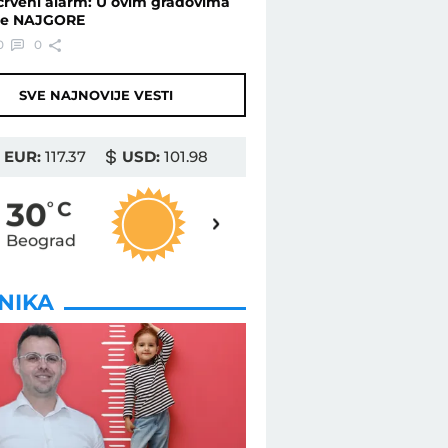
crveni alarm: U ovim gradovima
je NAJGORE
0
0
SVE NAJNOVIJE VESTI
EUR:
117.37
USD:
101.98
31
30
o
C
o
C
Beograd
Novi Sad
INIKA