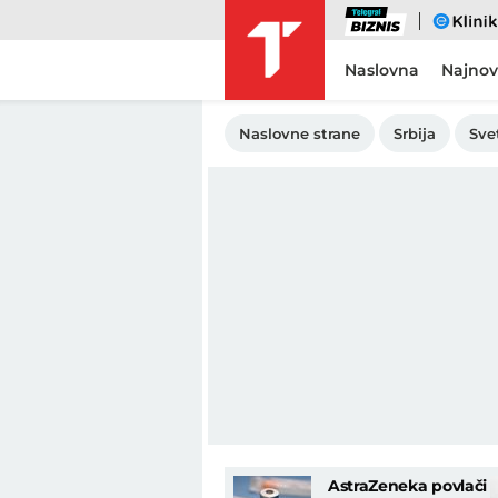
Biznis
eKlinika
Naslovna
Najnov
Naslovne strane
Srbija
Sve
AstraZeneka povlači