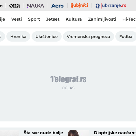
Ljubimci
Ona
Nauka
Aero
Ubrzanje
ije
Vesti
Sport
Jetset
Kultura
Zanimljivosti
Hi-Te
t
Hronika
Ukrštenice
Vremenska prognoza
Fudbal
Šta sve nude bolje
Dioptrijske naočare 