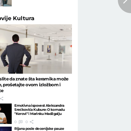
ovije
Kultura
lite da znate šta keramika može
, prošetajte ovom izložbom i
te
Emotivna ispovest Aleksandra
Srećkovića Kubure: O komadu
"Kerovi" i Marinku Madžgalju
0
0
Rijana posle decenijske pauze