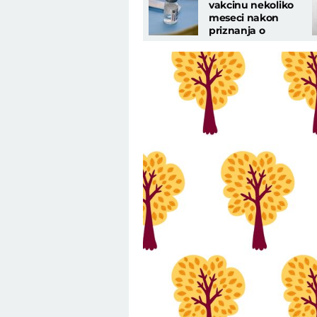
vakcinu nekoliko
meseci nakon
priznanja o
nuspojavama