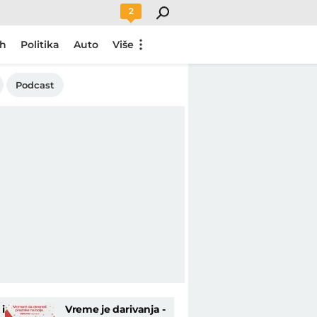
2
ch
Politika
Auto
Više
Podcast
i
Vreme je darivanja -