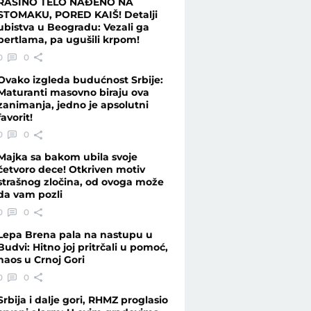
RAŠINO TELO NAĐENO NA
STOMAKU, PORED KAIŠ! Detalji
ubistva u Beogradu: Vezali ga
pertlama, pa ugušili krpom!
0
0
Ovako izgleda budućnost Srbije:
Maturanti masovno biraju ova
zanimanja, jedno je apsolutni
favorit!
0
0
Majka sa bakom ubila svoje
četvoro dece! Otkriven motiv
strašnog zločina, od ovoga može
da vam pozli
0
0
Lepa Brena pala na nastupu u
Budvi: Hitno joj pritrčali u pomoć,
haos u Crnoj Gori
0
0
Srbija i dalje gori, RHMZ proglasio