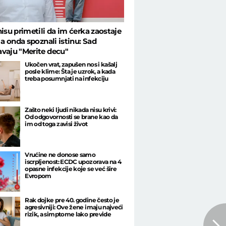
nisu primetili da im ćerka zaostaje
, a onda spoznali istinu: Sad
vaju "Merite decu"
Ukočen vrat, zapušen nos i kašalj
posle klime: Šta je uzrok, a kada
treba posumnjati na infekciju
Zašto neki ljudi nikada nisu krivi:
Od odgovornosti se brane kao da
im od toga zavisi život
Vrućine ne donose samo
iscrpljenost: ECDC upozorava na 4
opasne infekcije koje se već šire
Evropom
Rak dojke pre 40. godine često je
agresivniji: Ove žene imaju najveći
rizik, a simptome lako previde