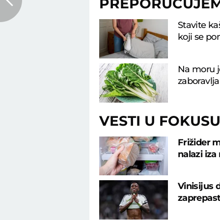
PREPORUČUJE
Stavite ka
koji se p
Na moru j
zaboravlja
VESTI U FOKUS
Frižider m
nalazi iza
Vinisijus
zaprepast