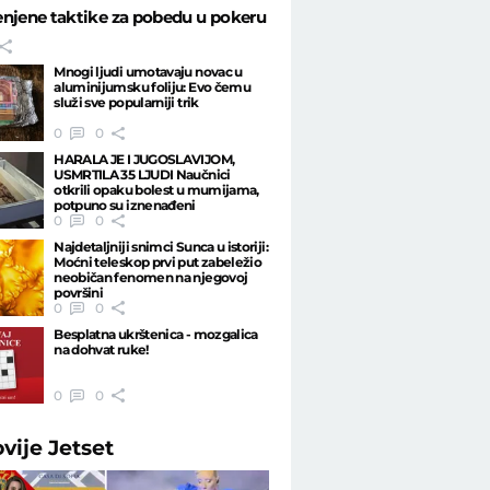
njene taktike za pobedu u pokeru
Mnogi ljudi umotavaju novac u
aluminijumsku foliju: Evo čemu
služi sve popularniji trik
0
0
HARALA JE I JUGOSLAVIJOM,
USMRTILA 35 LJUDI Naučnici
otkrili opaku bolest u mumijama,
potpuno su iznenađeni
0
0
Najdetaljniji snimci Sunca u istoriji:
Moćni teleskop prvi put zabeležio
neobičan fenomen na njegovoj
površini
0
0
Besplatna ukrštenica - mozgalica
na dohvat ruke!
0
0
ovije
Jetset