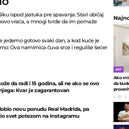
MO
šiku ispod jastuka pre spavanja: Stari običaj
Najn
onovo vraća, a mnogi tvrde da im pomaže
e jedemo gotovo svaki dan, a kod kuće je
mo: Ova namirnica čuva srce i reguliše šećer
U
ART
Ako mis
ože da radi i 15 godina, ali ne ako se ovo
da bude
proveri
 njega: Kvar je zagarantovan
0
0
 dobio novu ponudu Real Madrida, pa
io svet potezom na Instagramu