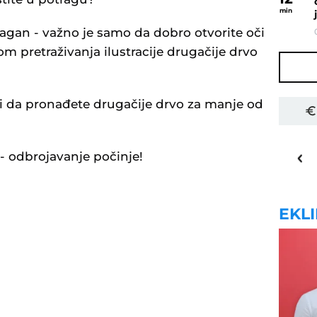
min
lagan - važno je samo da dobro otvorite oči
om pretraživanja ilustracije drugačije drvo
i da pronađete drugačije drvo za manje od
25
o
C
 - odbrojavanje počinje!
Priština
EKL