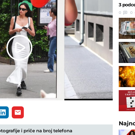
3 podce
0
0
Play
Video
Najn
ografije i priče na broj telefona