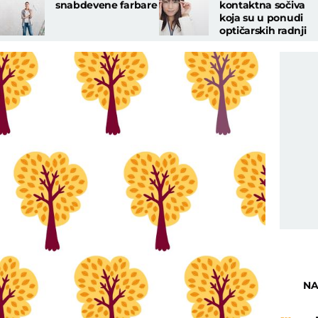
snabdevene farbare
kontaktna sočiva
koja su u ponudi
optičarskih radnji
NA