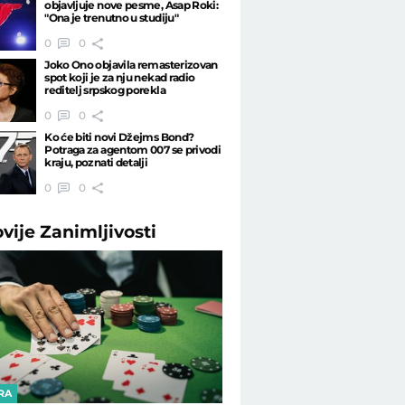
objavljuje nove pesme, Asap Roki:
"Ona je trenutno u studiju"
0
0
Joko Ono objavila remasterizovan
spot koji je za nju nekad radio
reditelj srpskog porekla
0
0
Ko će biti novi Džejms Bond?
Potraga za agentom 007 se privodi
kraju, poznati detalji
0
0
ovije
Zanimljivosti
RA