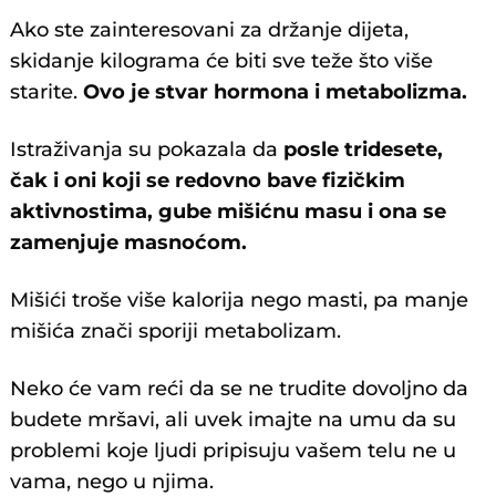
Ako ste zainteresovani za držanje dijeta,
skidanje kilograma će biti sve teže što više
starite.
Ovo je stvar hormona i metabolizma.
Istraživanja su pokazala da
posle tridesete,
čak i oni koji se redovno bave fizičkim
aktivnostima, gube mišićnu masu i ona se
zamenjuje masnoćom.
Mišići troše više kalorija nego masti, pa manje
mišića znači sporiji metabolizam.
Neko će vam reći da se ne trudite dovoljno da
budete mršavi, ali uvek imajte na umu da su
problemi koje ljudi pripisuju vašem telu ne u
vama, nego u njima.