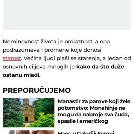
Neminovnost života je prolaznost, a ona
podrazumeva i promene koje donosi
starost
. Većina ljudi plaši se starenja, a jedan od
osnovnih ciljeva mnogih je
kako da što duže
ostanu mladi.
PREPORUČUJEMO
Manastir za parove koji žele
potomstvo: Monahinje ne
mogu da nabroje sva čuda,
spasile i američkog
ambasadora
Haos u Galeriji: Sergej