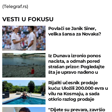
(Telegraf.rs)
VESTI U FOKUSU
Povlači se Janik Siner,
velika šansa za Novaka?
Iz Dunava izronio ponos
nacista, a odmah pored
strašan prizor: Pogledajte
šta je upravo nađeno u
rečnom blatu
Rijaliti učesnik prodaje
kuću: Uložili 200.000 evra u
vilu na Kosmaju, a sada
otkrio razlog prodaje
"Dijete su prevara, završio