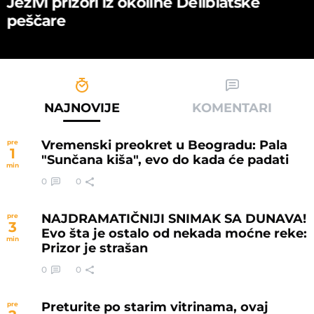
Jezivi prizori iz okoline Deliblatske
peščare
NAJNOVIJE
KOMENTARI
Vremenski preokret u Beogradu: Pala
pre
1
"Sunčana kiša", evo do kada će padati
min
0
0
NAJDRAMATIČNIJI SNIMAK SA DUNAVA!
pre
3
Evo šta je ostalo od nekada moćne reke:
min
Prizor je strašan
0
0
Preturite po starim vitrinama, ovaj
pre