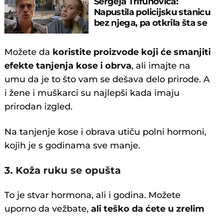
Sergeja Trifunovića:
Napustila policijsku stanicu
bez njega, pa otkrila šta se
dešava
Možete da
koristite proizvode koji će smanjiti
efekte tanjenja kose i obrva
, ali imajte na
umu da je to što vam se dešava delo prirode. A
i žene i muškarci su najlepši kada imaju
prirodan izgled.
Na tanjenje kose i obrava utiču polni hormoni,
kojih je s godinama sve manje.
3. Koža ruku se opušta
To je stvar hormona, ali i godina. Možete
uporno da vežbate,
ali teško da ćete u zrelim