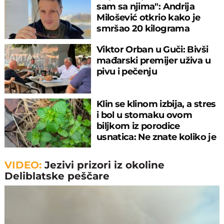
sam sa njima": Andrija
Milošević otkrio kako je
smršao 20 kilograma
Viktor Orban u Guči: Bivši
mađarski premijer uživa u
pivu i pečenju
Klin se klinom izbija, a stres
i bol u stomaku ovom
biljkom iz porodice
usnatica: Ne znate koliko je
čaj super
VIDEO:
Jezivi prizori iz okoline
Deliblatske peščare