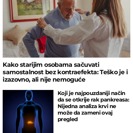
Kako starijim osobama sačuvati
samostalnost bez kontraefekta: Teško je i
izazovno, ali nije nemoguće
Koji je najpouzdaniji način
da se otkrije rak pankreasa:
Nijedna analiza krvi ne
može da zameni ovaj
pregled