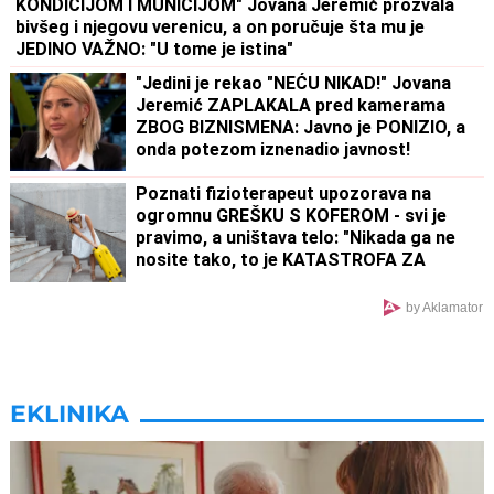
KONDICIJOM I MUNICIJOM" Jovana Jeremić prozvala
bivšeg i njegovu verenicu, a on poručuje šta mu je
JEDINO VAŽNO: "U tome je istina"
"Jedini je rekao "NEĆU NIKAD!" Jovana
Jeremić ZAPLAKALA pred kamerama
ZBOG BIZNISMENA: Javno je PONIZIO, a
onda potezom iznenadio javnost!
Poznati fizioterapeut upozorava na
ogromnu GREŠKU S KOFEROM - svi je
pravimo, a uništava telo: "Nikada ga ne
nosite tako, to je KATASTROFA ZA
KIČMU!"
by Aklamator
EKLINIKA