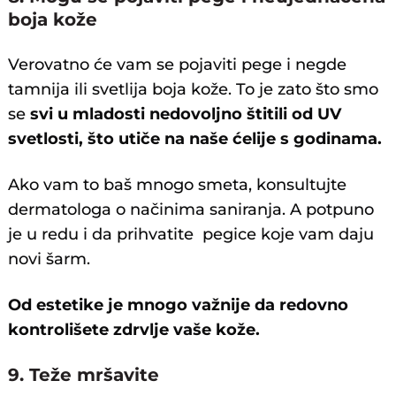
boja kože
Verovatno će vam se pojaviti pege i negde
tamnija ili svetlija boja kože. To je zato što smo
se
svi u mladosti nedovoljno štitili od UV
svetlosti, što utiče na naše ćelije s godinama.
Ako vam to baš mnogo smeta, konsultujte
dermatologa o načinima saniranja. A potpuno
je u redu i da prihvatite pegice koje vam daju
novi šarm.
Od estetike je mnogo važnije da redovno
kontrolišete zdrvlje vaše kože.
9. Teže mršavite