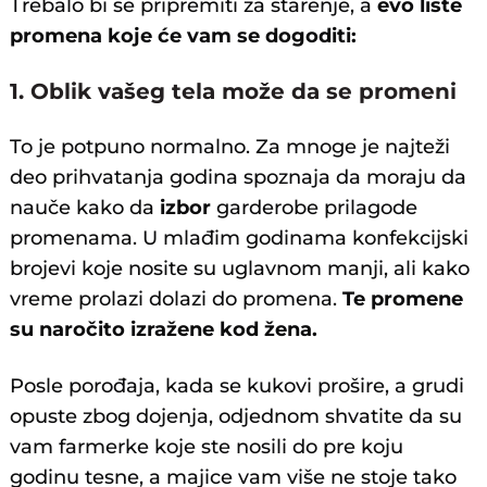
Trebalo bi se pripremiti za starenje, a
evo liste
promena koje će vam se dogoditi:
1. Oblik vašeg tela može da se promeni
To je potpuno normalno. Za mnoge je najteži
deo prihvatanja godina spoznaja da moraju da
nauče kako da
izbor
garderobe prilagode
promenama. U mlađim godinama konfekcijski
brojevi koje nosite su uglavnom manji, ali kako
vreme prolazi dolazi do promena.
Te promene
su naročito izražene kod žena.
Posle porođaja, kada se kukovi prošire, a grudi
opuste zbog dojenja, odjednom shvatite da su
vam farmerke koje ste nosili do pre koju
godinu tesne, a majice vam više ne stoje tako