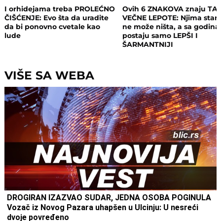
I orhidejama treba PROLEĆNO
Ovih 6 ZNAKOVA znaju TA
ČIŠĆENJE: Evo šta da uradite
VEČNE LEPOTE: Njima staro
da bi ponovno cvetale kao
ne može ništa, a sa godin
lude
postaju samo LEPŠI I
ŠARMANTNIJI
VIŠE SA WEBA
DROGIRAN IZAZVAO SUDAR, JEDNA OSOBA POGINULA
Vozač iz Novog Pazara uhapšen u Ulcinju: U nesreći
dvoje povređeno