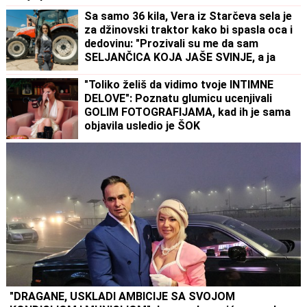
Sa samo 36 kila, Vera iz Starčeva sela je
za džinovski traktor kako bi spasla oca i
dedovinu: "Prozivali su me da sam
SELJANČICA KOJA JAŠE SVINJE, a ja
sam uspešnija od 60% muškaraca"
"Toliko želiš da vidimo tvoje INTIMNE
DELOVE": Poznatu glumicu ucenjivali
GOLIM FOTOGRAFIJAMA, kad ih je sama
objavila usledio je ŠOK
"DRAGANE, USKLADI AMBICIJE SA SVOJOM