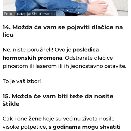
Foto-ilustracija: Shutterstock
14. Možda će vam se pojaviti dlačice na
licu
Ne, niste poružneli! Ovo je
posledica
hormonskih promena
. Odstranite dlačice
pincetom ili laserom ili ih jednostavno ostavite.
To je vaš izbor!
15. Možda će vam biti teže da nosite
štikle
Čak i one
žene
koje su većinu života nosile
visoke potpetice,
s godinama mogu shvatiti