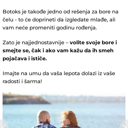
Botoks je takođe jedno od rešenja za bore na
čelu - to će doprineti da izgledate mlađe, ali
vam neće promeniti godinu rođenja.
Zato je najjednostavnije –
volite svoje bore i
smejte se, čak i ako vam kažu da ih smeh
pojačava i ističe.
Imajte na umu da vaša lepota dolazi iz vaše
radosti i šarma!