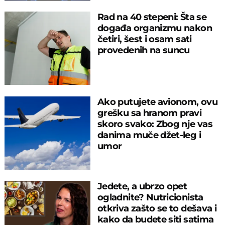
Rad na 40 stepeni: Šta se
događa organizmu nakon
četiri, šest i osam sati
provedenih na suncu
Ako putujete avionom, ovu
grešku sa hranom pravi
skoro svako: Zbog nje vas
danima muče džet-leg i
umor
Jedete, a ubrzo opet
ogladnite? Nutricionista
otkriva zašto se to dešava i
kako da budete siti satima