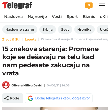
0
Naslovna
Najnovije
Vesti
Sport
Biznis
eKli
Naslovne strane
Srbija
Svet
Hronika
Ukršt
Život & Stil
Lepota
15 znakova starenja: Promene koje se dešavaju 
15 znakova starenja: Promene
koje se dešavaju na telu kad
nam pedesete zakucaju na
vrata
Olivera Milivojčević
04/05/21 | 14:05
Podeli