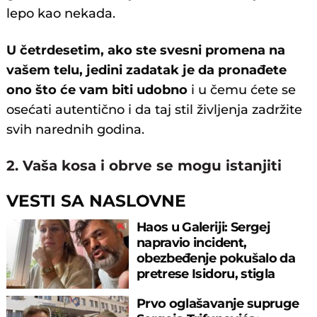
lepo kao nekada.
U četrdesetim, ako ste svesni promena na
vašem telu, jedini zadatak je da pronađete
ono što će vam biti udobno
i u čemu ćete se
osećati autentično i da taj stil življenja zadržite
svih narednih godina.
2. Vaša kosa i obrve se mogu istanjiti
VESTI SA NASLOVNE
Haos u Galeriji: Sergej
napravio incident,
obezbeđenje pokušalo da
pretrese Isidoru, stigla
policija
Prvo oglašavanje supruge