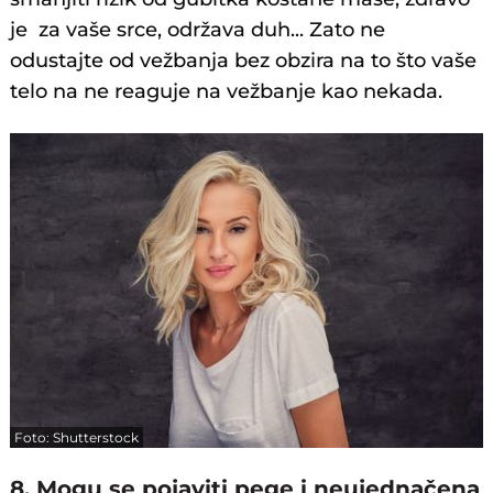
je za vaše srce, održava duh... Zato ne
odustajte od vežbanja bez obzira na to što vaše
telo na ne reaguje na vežbanje kao nekada.
Foto: Shutterstock
8. Mogu se pojaviti pege i neujednačena