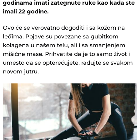
godinama imati zategnute ruke kao kada ste
imali 22 godine.
Ovo će se verovatno dogoditi i sa kožom na
leđima. Pojave su povezane sa gubitkom
kolagena u našem telu, ali i sa smanjenjem
mišićne mase. Prihvatite da je to samo život i
umesto da se opterećujete, radujte se svakom
novom jutru.