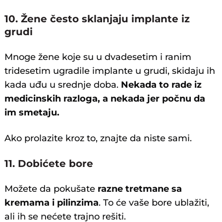
10. Žene često sklanjaju implante iz
grudi
Mnoge žene koje su u dvadesetim i ranim
tridesetim ugradile implante u grudi, skidaju ih
kada uđu u srednje doba.
Nekada to rade iz
medicinskih razloga, a nekada jer počnu da
im smetaju.
Ako prolazite kroz to, znajte da niste sami.
11. Dobićete bore
Možete da pokušate
razne tretmane sa
kremama i pilinzima
. To će vaše bore ublažiti,
ali ih se nećete trajno rešiti.