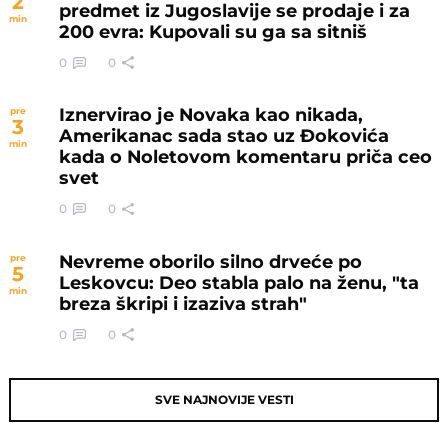
2
predmet iz Jugoslavije se prodaje i za
min
200 evra: Kupovali su ga sa sitniš
0
0
Iznervirao je Novaka kao nikada,
pre
3
Amerikanac sada stao uz Đokovića
min
kada o Noletovom komentaru priča ceo
svet
0
0
Nevreme oborilo silno drveće po
pre
5
Leskovcu: Deo stabla palo na ženu, "ta
min
breza škripi i izaziva strah"
0
0
SVE NAJNOVIJE VESTI