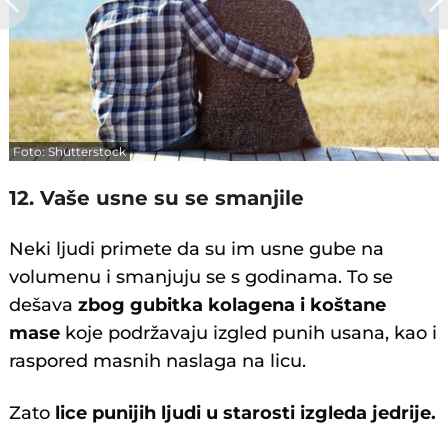
Foto: Shutterstock
12. Vaše usne su se smanjile
Neki ljudi primete da su im usne gube na
volumenu i smanjuju se s godinama. To se
dešava
zbog gubitka kolagena i koštane
mase
koje podržavaju izgled punih usana, kao i
raspored masnih naslaga na licu.
Zato
lice punijih ljudi u starosti izgleda jedrije.