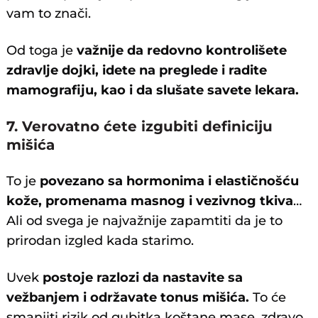
vam to znači.
Od toga je
važnije da redovno kontrolišete
zdravlje dojki, idete na preglede i radite
mamografiju, kao i da slušate savete lekara.
7. Verovatno ćete izgubiti definiciju
mišića
To je
povezano sa hormonima i elastičnošću
kože, promenama masnog i vezivnog tkiva
…
Ali od svega je najvažnije zapamtiti da je to
prirodan izgled kada starimo.
Uvek
postoje razlozi da nastavite sa
vežbanjem i održavate tonus mišića.
To će
smanjiti rizik od gubitka koštane mase, zdravo