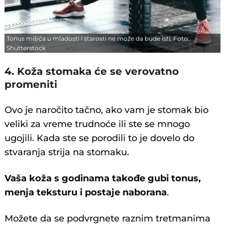
Tonus mišića u mladosti i starosti ne može da bude isti; Foto:
Shutterstock
4. Koža stomaka će se verovatno
promeniti
Ovo je naročito tačno, ako vam je stomak bio
veliki za vreme trudnoće ili ste se mnogo
ugojili. Kada ste se porodili to je dovelo do
stvaranja strija na stomaku.
Vaša koža s godinama takođe gubi tonus,
menja teksturu i postaje naborana
.
Možete da se podvrgnete raznim tretmanima