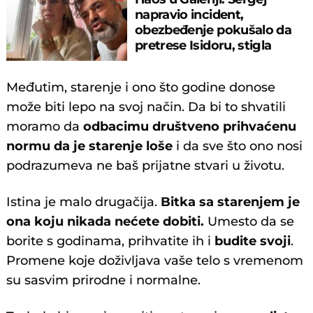
napravio incident,
obezbeđenje pokušalo da
pretrese Isidoru, stigla
policija
Međutim, starenje i ono što godine donose
može biti lepo na svoj način. Da bi to shvatili
moramo da
odbacimu društveno prihvaćenu
normu da je starenje loše
i da sve što ono nosi
podrazumeva ne baš prijatne stvari u životu.
Istina je malo drugačija.
Bitka sa starenjem je
ona koju nikada nećete dobiti.
Umesto da se
borite s godinama, prihvatite ih i
budite svoji
.
Promene koje doživljava vaše telo s vremenom
su sasvim prirodne i normalne.