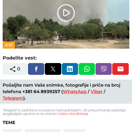
Play
Video
0:27
Podelite vest:
0
Pošaljite nam Vaše snimke, fotografije i priče na broj
telefona
+381 64 8939257
(
WhatsApp
/
Viber
/
Telegram
).
Telegraf.rs zadržava sva prava nad sadržajem. Za preuzimanje sadržaja
pogledajte uputstva na stranici
Uslovi korišćenja
.
TEME