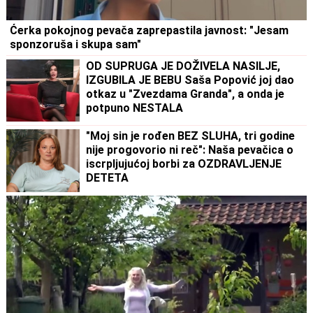
Ćerka pokojnog pevača zaprepastila javnost: "Jesam
sponzoruša i skupa sam"
OD SUPRUGA JE DOŽIVELA NASILJE,
IZGUBILA JE BEBU Saša Popović joj dao
otkaz u "Zvezdama Granda", a onda je
potpuno NESTALA
"Moj sin je rođen BEZ SLUHA, tri godine
nije progovorio ni reč": Naša pevačica o
iscrpljujućoj borbi za OZDRAVLJENJE
DETETA