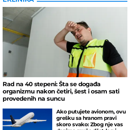
Rad na 40 stepeni: Šta se događa
organizmu nakon četiri, šest i osam sati
provedenih na suncu
Ako putujete avionom, ovu
grešku sa hranom pravi
skoro svako: Zbog nje vas