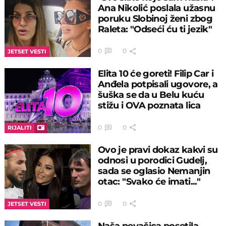
Ana Nikolić poslala užasnu
poruku Slobinoj ženi zbog
Raleta: "Odseći ću ti jezik"
0
0
JETSET VESTI
Elita 10 će goreti! Filip Car i
Anđela potpisali ugovore, a
šuška se da u Belu kuću
stižu i OVA poznata lica
0
0
RIJALITI
Ovo je pravi dokaz kakvi su
odnosi u porodici Gudelj,
sada se oglasio Nemanjin
otac: "Svako će imati..."
0
0
JETSET VESTI
Naša pevačica posetila