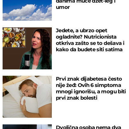
danima muče džet-leg i
umor
Jedete, a ubrzo opet
ogladnite? Nutricionista
otkriva zašto se to dešava i
kako da budete siti satima
Prvi znak dijabetesa često
nije žeđ: Ovih 6 simptoma
mnogi ignorišu, a mogu biti
prvi znak bolesti
Dvolična osoba nema dva