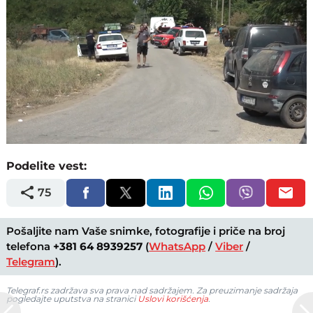
Loaded
:
Unmute
100.00%
Podelite vest:
75
Pošaljite nam Vaše snimke, fotografije i priče na broj
telefona
+381 64 8939257
(
WhatsApp
/
Viber
/
Telegram
).
Telegraf.rs zadržava sva prava nad sadržajem. Za preuzimanje sadržaja
pogledajte uputstva na stranici
Uslovi korišćenja
.