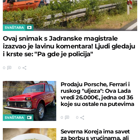
SVAŠTARA
Ovaj snimak s Jadranske magistrale
izazvao je lavinu komentara! Ljudi gledaju
i krste se: "Pa gde je policija"
0
0
Prodaju Porsche, Ferrari i
ruskog "uljeza": Ova Lada
vredi 26.000€, jedna od 36
koje su ostale na putevima
0
0
SVAŠTARA
Severna Koreja ima savet
za borbu s vrućinama, ali