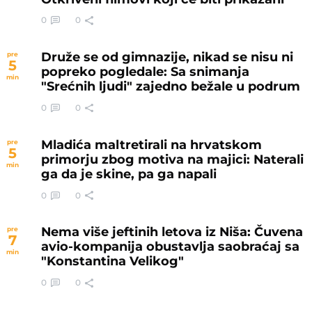
0
0
Druže se od gimnazije, nikad se nisu ni
pre
5
popreko pogledale: Sa snimanja
min
"Srećnih ljudi" zajedno bežale u podrum
0
0
Mladića maltretirali na hrvatskom
pre
5
primorju zbog motiva na majici: Naterali
min
ga da je skine, pa ga napali
0
0
Nema više jeftinih letova iz Niša: Čuvena
pre
7
avio-kompanija obustavlja saobraćaj sa
min
"Konstantina Velikog"
0
0