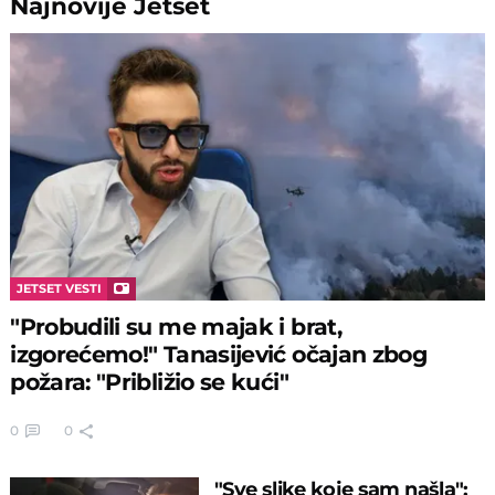
Najnovije
Jetset
JETSET VESTI
"Probudili su me majak i brat,
izgorećemo!" Tanasijević očajan zbog
požara: "Približio se kući"
0
0
"Sve slike koje sam našla":