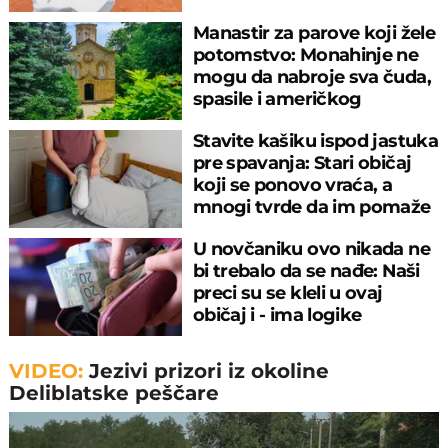
meču
Manastir za parove koji žele
potomstvo: Monahinje ne
mogu da nabroje sva čuda,
spasile i američkog
ambasadora
Stavite kašiku ispod jastuka
pre spavanja: Stari običaj
koji se ponovo vraća, a
mnogi tvrde da im pomaže
U novčaniku ovo nikada ne
bi trebalo da se nađe: Naši
preci su se kleli u ovaj
običaj i - ima logike
VIDEO:
Jezivi prizori iz okoline
Deliblatske peščare