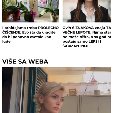
I orhidejama treba PROLEĆNO
Ovih 6 ZNAKOVA znaju TA
ČIŠĆENJE: Evo šta da uradite
VEČNE LEPOTE: Njima staro
da bi ponovno cvetale kao
ne može ništa, a sa godin
lude
postaju samo LEPŠI I
ŠARMANTNIJI
VIŠE SA WEBA