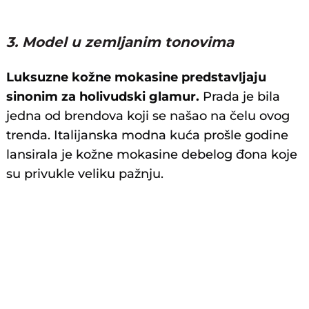
3. Model u zemljanim tonovima
Luksuzne kožne mokasine predstavljaju
sinonim za holivudski glamur.
Prada je bila
jedna od brendova koji se našao na čelu ovog
trenda. Italijanska modna kuća prošle godine
lansirala je kožne mokasine debelog đona koje
su privukle veliku pažnju.