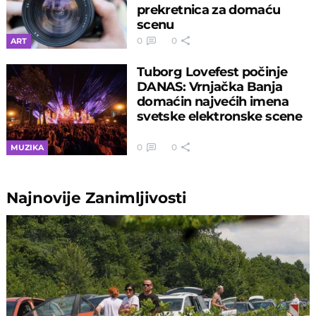
prekretnica za domaću
scenu
0
0
ART
Tuborg Lovefest počinje
DANAS: Vrnjačka Banja
domaćin najvećih imena
svetske elektronske scene
0
0
MUZIKA
Najnovije
Zanimljivosti