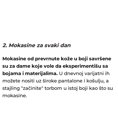
2. Mokasine za svaki dan
Mokasine od prevrnute kože u boji savršene
su za dame koje vole da eksperimentišu sa
bojama i materijalima.
U dnevnoj varijatni ih
možete nositi uz široke pantalone i košulju, a
stajling "začinite" torbom u istoj boji kao što su
mokasine.