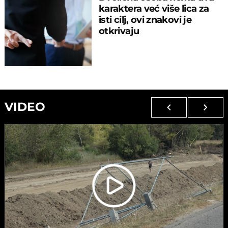
karaktera već više lica za
isti cilj, ovi znakovi je
otkrivaju
VIDEO