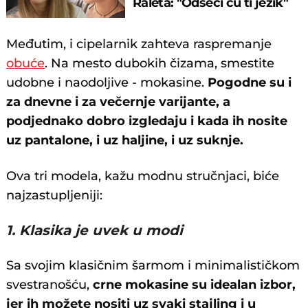
Raleta: "Odseći ću ti jezik"
Međutim, i cipelarnik zahteva raspremanje
obuće
. Na mesto dubokih čizama, smestite
udobne i naodoljive - mokasine.
Pogodne su i
za dnevne i za večernje varijante, a
podjednako dobro izgledaju i kada ih nosite
uz pantalone, i uz haljine, i uz suknje.
Ova tri modela, kažu modnu stručnjaci, biće
najzastupljeniji:
1. Klasika je uvek u modi
Sa svojim klasičnim šarmom i minimalističkom
svestranošću,
crne mokasine su idealan izbor,
jer ih možete nositi uz svaki stajling i u