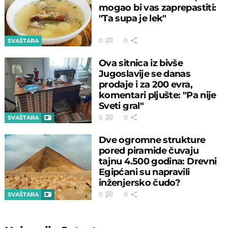
mogao bi vas zaprepastiti:
"Ta supa je lek"
0
0
SVAŠTARA
Ova sitnica iz bivše
Jugoslavije se danas
prodaje i za 200 evra,
komentari pljušte: "Pa nije
Sveti gral"
0
0
SVAŠTARA
Dve ogromne strukture
pored piramide čuvaju
tajnu 4.500 godina: Drevni
Egipćani su napravili
inženjersko čudo?
0
0
SVAŠTARA