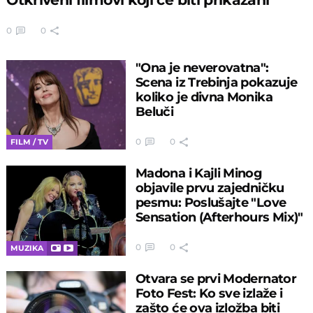
0
0
"Ona je neverovatna":
Scena iz Trebinja pokazuje
koliko je divna Monika
Beluči
0
0
FILM / TV
Madona i Kajli Minog
objavile prvu zajedničku
pesmu: Poslušajte "Love
Sensation (Afterhours Mix)"
0
0
MUZIKA
Otvara se prvi Modernator
Foto Fest: Ko sve izlaže i
zašto će ova izložba biti