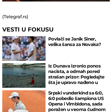
99.19%
(Telegraf.rs)
VESTI U FOKUSU
Povlači se Janik Siner,
velika šansa za Novaka?
Iz Dunava izronio ponos
nacista, a odmah pored
strašan prizor: Pogledajte
šta je upravo nađeno u
rečnom blatu
Srpski vunderkind sa 6:0,
6:0 pobedio šampiona US
Opena i Vimbldona, sada
poražen u veoma čudnom