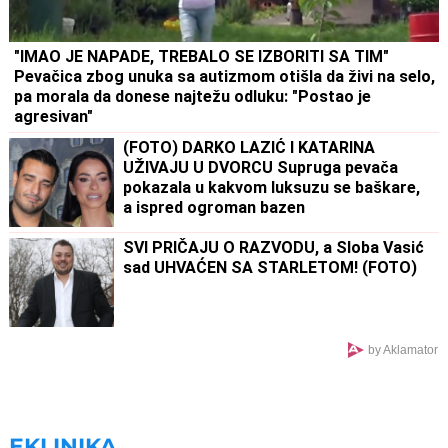
"IMAO JE NAPADE, TREBALO SE IZBORITI SA TIM"
Pevačica zbog unuka sa autizmom otišla da živi na selo,
pa morala da donese najtežu odluku: "Postao je
agresivan"
(FOTO) DARKO LAZIĆ I KATARINA
UŽIVAJU U DVORCU Supruga pevača
pokazala u kakvom luksuzu se baškare,
a ispred ogroman bazen
SVI PRIČAJU O RAZVODU, a Sloba Vasić
sad UHVAĆEN SA STARLETOM! (FOTO)
by Aklamator
EKLINIKA