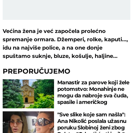
Većina žena je već započela prolećno
spremanje ormara. Džemperi, rolke, kaputi...,
idu na najviše police, a na one donje
spuštamo suknje, bluze, košulje, haljine...
PREPORUČUJEMO
Manastir za parove koji žele
potomstvo: Monahinje ne
mogu da nabroje sva čuda,
spasile i američkog
ambasadora
"Sve slike koje sam našla":
Ana Nikolić poslala užasnu
poruku Slobinoj ženi zbog