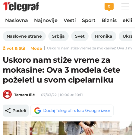
0
Naslovna
Najnovije
Vesti
Sport
Biznis
eKli
Naslovne strane
Srbija
Svet
Hronika
Ukršt
Život & Stil
Moda
Uskoro nam stiže vreme za mokasine: Ova 3 model
Uskoro nam stiže vreme za
mokasine: Ova 3 modela ćete
poželeti u svom cipelarniku
Tamara Ilić
07/03/22 | 10:06
≫
10:11
Podeli