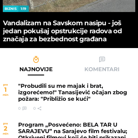
BIZNIS
1:19
Vandalizam na Savskom nasipu - јoš
јedan pokušaј opstrukciјe radova od
značaјa za bezbednost građana
NAJNOVIJE
KOMENTARI
"Probudili su me majak i brat,
pre
1
izgorećemo!" Tanasijević očajan zbog
min
požara: "Približio se kući"
0
0
Program „Posvećeno: BELA TAR U
pre
2
SARAJEVU” na Sarajevo film festivalu;
min
Otkriveni filmovi koji će biti prikazani