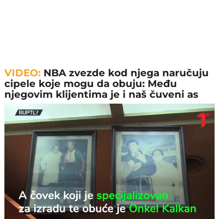
VIDEO:
NBA zvezde kod njega naručuju
cipele koje mogu da obuju: Među
njegovim klijentima je i naš čuveni as
Loaded
:
Unmute