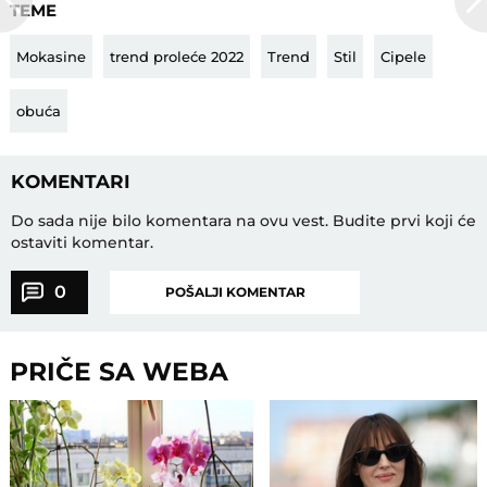
TEME
Mokasine
trend proleće 2022
Trend
Stil
Cipele
obuća
KOMENTARI
Do sada nije bilo komentara na ovu vest.
Budite prvi koji će
ostaviti komentar.
0
POŠALJI KOMENTAR
PRIČE SA WEBA