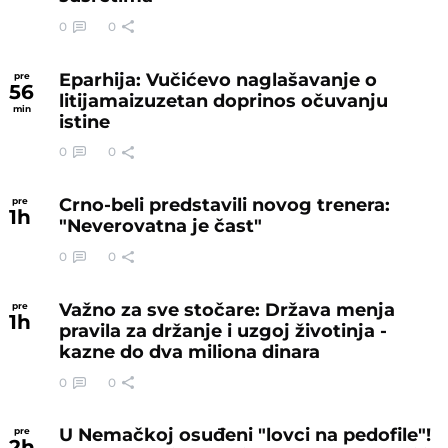
0
0
Eparhija: Vučićevo naglašavanje o
pre
56
litijamaizuzetan doprinos očuvanju
min
istine
0
0
Crno-beli predstavili novog trenera:
pre
1
h
"Neverovatna je čast"
0
0
Važno za sve stočare: Država menja
pre
1
h
pravila za držanje i uzgoj životinja -
kazne do dva miliona dinara
0
0
U Nemačkoj osuđeni "lovci na pedofile"!
pre
2
h