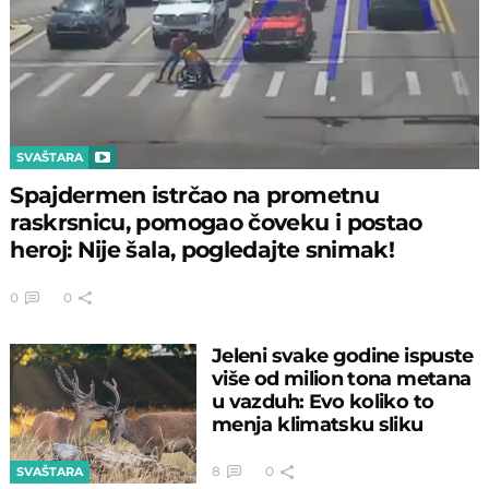
SVAŠTARA
Spajdermen istrčao na prometnu
raskrsnicu, pomogao čoveku i postao
heroj: Nije šala, pogledajte snimak!
0
0
Jeleni svake godine ispuste
više od milion tona metana
u vazduh: Evo koliko to
menja klimatsku sliku
8
0
SVAŠTARA