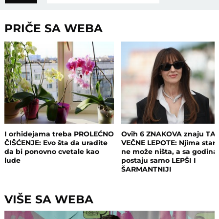
PRIČE SA WEBA
I orhidejama treba PROLEĆNO
Ovih 6 ZNAKOVA znaju TA
ČIŠĆENJE: Evo šta da uradite
VEČNE LEPOTE: Njima staro
da bi ponovno cvetale kao
ne može ništa, a sa godin
lude
postaju samo LEPŠI I
ŠARMANTNIJI
VIŠE SA WEBA