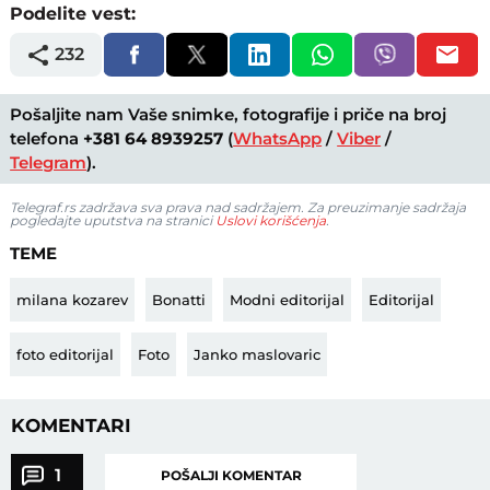
Podelite vest:
232
Pošaljite nam Vaše snimke, fotografije i priče na broj
telefona
+381 64 8939257
(
WhatsApp
/
Viber
/
Telegram
).
Telegraf.rs zadržava sva prava nad sadržajem. Za preuzimanje sadržaja
pogledajte uputstva na stranici
Uslovi korišćenja
.
TEME
milana kozarev
Bonatti
Modni editorijal
Editorijal
foto editorijal
Foto
Janko maslovaric
KOMENTARI
1
POŠALJI KOMENTAR