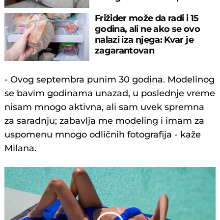
Frižider može da radi i 15
godina, ali ne ako se ovo
nalazi iza njega: Kvar je
zagarantovan
- Ovog septembra punim 30 godina. Modelinog
se bavim godinama unazad, u poslednje vreme
nisam mnogo aktivna, ali sam uvek spremna
za saradnju; zabavlja me modeling i imam za
uspomenu mnogo odličnih fotografija - kaže
Milana.