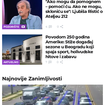
"Ako mogu da pomognem
– pomoći ću. Ako ne mogu,
skloniću se": Ljubiša Ristić o
Ateljeu 212
4
0
POZORIŠTE
Povodom 250 godina
Amerike: Stiže događaj
sezone u Beogradu koji
spaja sport, holivudske
hitove i zabavu
7
0
AKTUELNO
Najnovije
Zanimljivosti