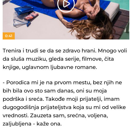
Play
Video
0:41
Trenira i trudi se da se zdravo hrani. Mnogo voli
da sluša muziku, gleda serije, filmove, čita
knjige, uglavnom ljubavne romane.
- Porodica mi je na prvom mestu, bez njih ne
bih bila ovo sto sam danas, oni su moja
podrška i sreća. Takođe moji prijatelji, imam
dugogodišnja prijateljstva koja su mi od velike
vrednosti. Zauzeta sam, srećna, voljena,
zaljubljena - kaže ona.