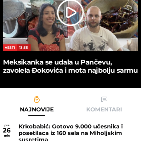
VESTI
13:35
Meksikanka se udala u Pančevu,
zavolela Đokovića i mota najbolju sarmu
NAJNOVIJE
KOMENTARI
Krkobabić: Gotovo 9.000 učesnika i
pre
26
posetilaca iz 160 sela na Miholjskim
min
susretima