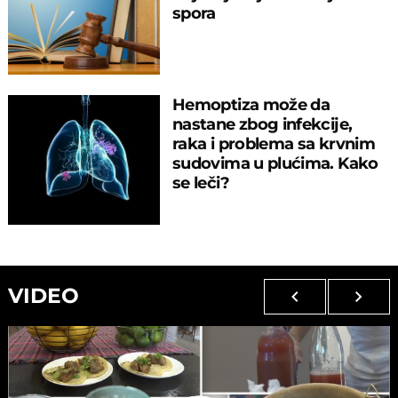
spora
Hemoptiza može da
nastane zbog infekcije,
raka i problema sa krvnim
sudovima u plućima. Kako
se leči?
VIDEO