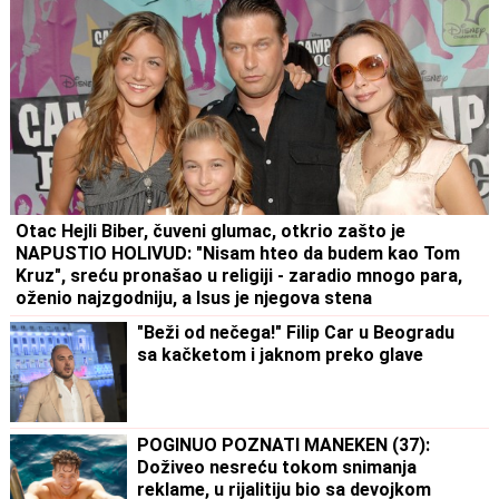
Otac Hejli Biber, čuveni glumac, otkrio zašto je
NAPUSTIO HOLIVUD: "Nisam hteo da budem kao Tom
Kruz", sreću pronašao u religiji - zaradio mnogo para,
oženio najzgodniju, a Isus je njegova stena
"Beži od nečega!" Filip Car u Beogradu
sa kačketom i jaknom preko glave
POGINUO POZNATI MANEKEN (37):
Doživeo nesreću tokom snimanja
reklame, u rijalitiju bio sa devojkom