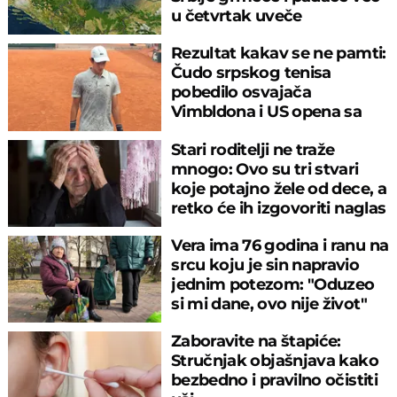
u četvrtak uveče
Rezultat kakav se ne pamti:
Čudo srpskog tenisa
pobedilo osvajača
Vimbldona i US opena sa
6:0, 6:0
Stari roditelji ne traže
mnogo: Ovo su tri stvari
koje potajno žele od dece, a
retko će ih izgovoriti naglas
Vera ima 76 godina i ranu na
srcu koju je sin napravio
jednim potezom: "Oduzeo
si mi dane, ovo nije život"
Zaboravite na štapiće:
Stručnjak objašnjava kako
bezbedno i pravilno očistiti