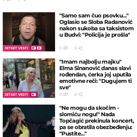
"Samo sam čuo psovku..."
Oglasio se Sloba Radanović
nakon sukoba sa taksistom
u Budvi: "Policija je prošla"
0
0
JETSET VESTI
"Imam najbolju majku"
Elma Sinanović danas slavi
rođendan, ćerka joj uputila
emotivne reči: "Dugujem ti
sve"
0
0
JETSET VESTI
"Ne mogu da skočim -
slomiću nogu!" Nada
Topčagić prekinula koncert,
pa se obratila obezbeđenju:
"Pustite..."