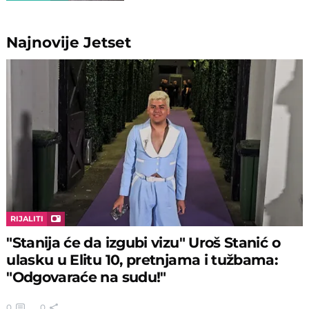
Najnovije
Jetset
RIJALITI
"Stanija će da izgubi vizu" Uroš Stanić o
ulasku u Elitu 10, pretnjama i tužbama:
"Odgovaraće na sudu!"
0
0