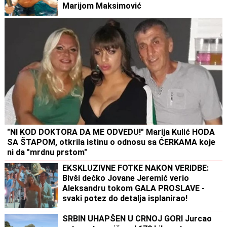
Marijom Maksimović
"NI KOD DOKTORA DA ME ODVEDU!" Marija Kulić HODA
SA ŠTAPOM, otkrila istinu o odnosu sa ĆERKAMA koje
ni da "mrdnu prstom"
EKSKLUZIVNE FOTKE NAKON VERIDBE:
Bivši dečko Jovane Jeremić verio
Aleksandru tokom GALA PROSLAVE -
svaki potez do detalja isplanirao!
(VIDEO)
SRBIN UHAPŠEN U CRNOJ GORI Jurcao