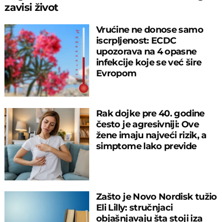
zavisi život
Vrućine ne donose samo
iscrpljenost: ECDC
upozorava na 4 opasne
infekcije koje se već šire
Evropom
Rak dojke pre 40. godine
često je agresivniji: Ove
žene imaju najveći rizik, a
simptome lako previde
Zašto je Novo Nordisk tužio
Eli Lilly: stručnjaci
objašnjavaju šta stoji iza