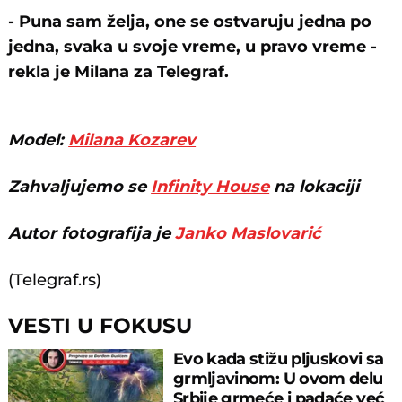
- Puna sam želja, one se ostvaruju jedna po
jedna, svaka u svoje vreme, u pravo vreme -
rekla je Milana za Telegraf.
Model:
Milana Kozarev
Zahvaljujemo se
Infinity House
na lokaciji
Autor fotografija je
Janko Maslovarić
(Telegraf.rs)
VESTI U FOKUSU
Evo kada stižu pljuskovi sa
grmljavinom: U ovom delu
Srbije grmeće i padaće već