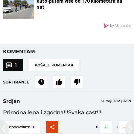
auto-putem više od 170 kilometara na
sat
by Aklamator
KOMENTARI
1
POŠALJI KOMENTAR
SORTIRANJE
Srdjan
31. maj 2022 | 02:29
Prirodna,lepa i zgodna!!!Svaka cast!!!
›
8
1
ODGOVORITE