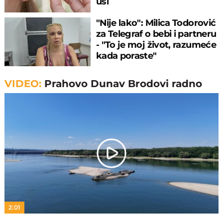
uši
"Nije lako": Milica Todorović
za Telegraf o bebi i partneru
- "To je moj život, razumeće
kada poraste"
VIDEO:
Prahovo Dunav Brodovi radno
Play
Video
2:01