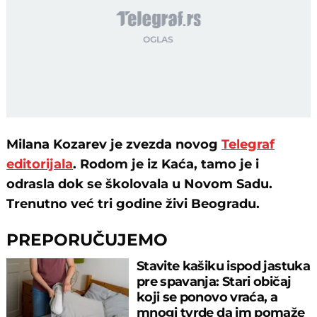
Milana Kozarev je zvezda novog
Telegraf
editorijala
. Rodom je iz Kaća, tamo je i
odrasla dok se školovala u Novom Sadu.
Trenutno već tri godine živi Beogradu.
PREPORUČUJEMO
Stavite kašiku ispod jastuka
pre spavanja: Stari običaj
koji se ponovo vraća, a
mnogi tvrde da im pomaže