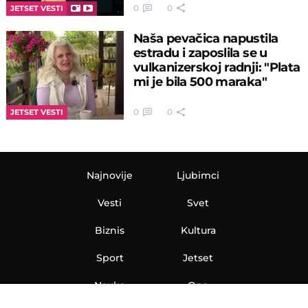
0
0
JETSET VESTI
Naša pevačica napustila
estradu i zaposlila se u
vulkanizerskoj radnji: "Plata
mi je bila 500 maraka"
0
0
JETSET VESTI
Najnovije
Ljubimci
Vesti
Svet
Biznis
Kultura
Sport
Jetset
Nauka
Ona