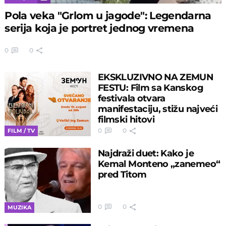
Pola veka "Grlom u jagode": Legendarna
serija koja je portret jednog vremena
0
0
EKSKLUZIVNO NA ZEMUN
FESTU: Film sa Kanskog
festivala otvara
manifestaciju, stižu najveći
filmski hitovi
0
0
FILM / TV
Najdraži duet: Kako je
Kemal Monteno „zanemeo“
pred Titom
0
0
MUZIKA