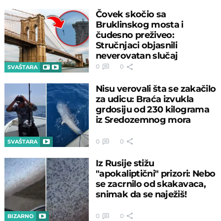
Čovek skočio sa
Bruklinskog mosta i
čudesno preživeo:
Stručnjaci objasnili
neverovatan slučaj
0
0
SVAŠTARA
Nisu verovali šta se zakačilo
za udicu: Braća izvukla
grdosiju od 230 kilograma
iz Sredozemnog mora
0
0
SVAŠTARA
Iz Rusije stižu
"apokaliptični" prizori: Nebo
se zacrnilo od skakavaca,
snimak da se naježiš!
0
0
BIZARNO