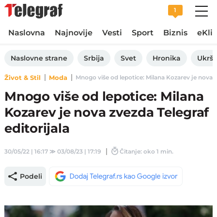
1
Naslovna
Najnovije
Vesti
Sport
Biznis
eKli
Naslovne strane
Srbija
Svet
Hronika
Ukršt
Život & Stil
Moda
Mnogo više od lepotice: Milana Kozarev je nova zve
Mnogo više od lepotice: Milana
Kozarev je nova zvezda Telegraf
editorijala
30/05/22 | 16:17
≫
03/08/23 | 17:19
Čitanje: oko 1 min.
Podeli