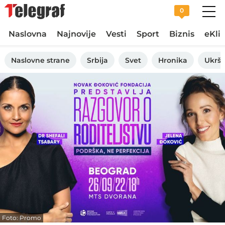
0
Naslovna
Najnovije
Vesti
Sport
Biznis
eKli
Naslovne strane
Srbija
Svet
Hronika
Ukršt
Foto: Promo