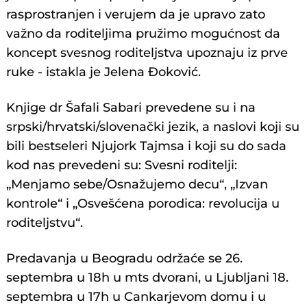
rasprostranjen i verujem da je upravo zato
važno da roditeljima pružimo mogućnost da
koncept svesnog roditeljstva upoznaju iz prve
ruke - istakla je Jelena Đoković.
Knjige dr Šafali Sabari prevedene su i na
srpski/hrvatski/slovenački jezik, a naslovi koji su
bili bestseleri Njujork Tajmsa i koji su do sada
kod nas prevedeni su: Svesni roditelji:
„Menjamo sebe/Osnažujemo decu“, „Izvan
kontrole“ i „Osvešćena porodica: revolucija u
roditeljstvu“.
Predavanja u Beogradu održaće se 26.
septembra u 18h u mts dvorani, u Ljubljani 18.
septembra u 17h u Cankarjevom domu i u