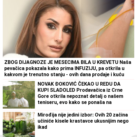
ZBOG DIJAGNOZE JE MESECIMA BILA U KREVETU Naša
pevačica pokazala kako prima INFUZIJU, pa otkrila u
kakvom je trenutno stanju - ovih dana prodaje i kuću
NOVAK ĐOKOVIĆ ČEKAO U REDU DA
KUPI SLADOLED Prodavačica iz Crne
Gore otkrila nepoznat detalj o našem
teniseru, evo kako se ponaša na
letovanju
Mirođija nije jedini izbor: Ovih 20 začina
učiniće kisele krastavce ukusnijim nego
ikad