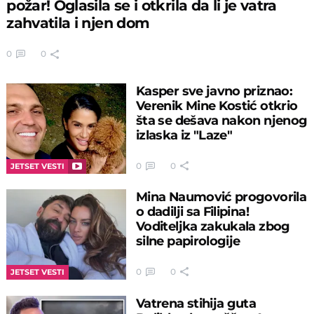
požar! Oglasila se i otkrila da li je vatra
zahvatila i njen dom
0
0
Kasper sve javno priznao:
Verenik Mine Kostić otkrio
šta se dešava nakon njenog
izlaska iz "Laze"
0
0
JETSET VESTI
Mina Naumović progovorila
o dadilji sa Filipina!
Voditeljka zakukala zbog
silne papirologije
0
0
JETSET VESTI
Vatrena stihija guta