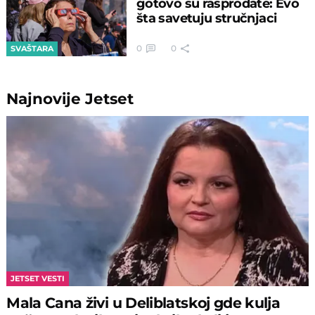
gotovo su rasprodate: Evo
šta savetuju stručnjaci
0
0
SVAŠTARA
Najnovije
Jetset
JETSET VESTI
Mala Cana živi u Deliblatskoj gde kulja