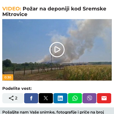
VIDEO:
Požar na deponiji kod Sremske
Mitrovice
Play
Video
0:30
Podelite vest:
2
Pošaljite nam Vaše snimke, fotografije i priče na broj