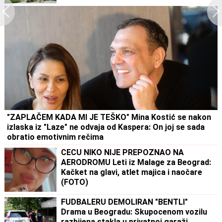
"ZAPLAČEM KADA MI JE TEŠKO" Mina Kostić se nakon
izlaska iz "Laze" ne odvaja od Kaspera: On joj se sada
obratio emotivnim rečima
CECU NIKO NIJE PREPOZNAO NA
AERODROMU Leti iz Malage za Beograd:
Kačket na glavi, atlet majica i naočare
(FOTO)
FUDBALERU DEMOLIRAN "BENTLI"
Drama u Beogradu: Skupocenom vozilu
razbijena stakla u privatnoj garaži