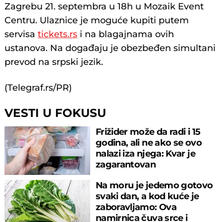
Zagrebu 21. septembra u 18h u Mozaik Event
Centru. Ulaznice je moguće kupiti putem
servisa
tickets.rs
i na blagajnama ovih
ustanova. Na događaju je obezbeđen simultani
prevod na srpski jezik.
(Telegraf.rs/PR)
VESTI U FOKUSU
Frižider može da radi i 15
godina, ali ne ako se ovo
nalazi iza njega: Kvar je
zagarantovan
Na moru je jedemo gotovo
svaki dan, a kod kuće je
zaboravljamo: Ova
namirnica čuva srce i