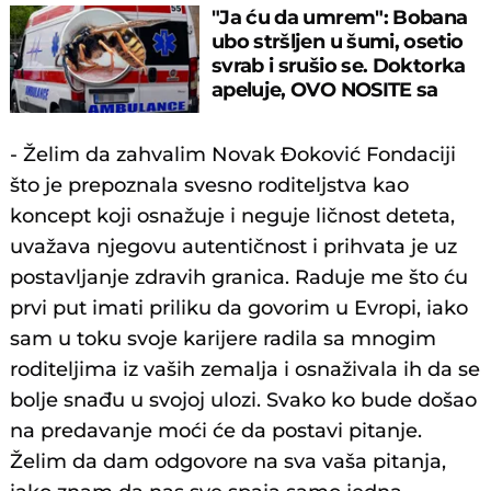
"Ja ću da umrem": Bobana
ubo stršljen u šumi, osetio
svrab i srušio se. Doktorka
apeluje, OVO NOSITE sa
sobom
- Želim da zahvalim Novak Đoković Fondaciji
što je prepoznala svesno roditeljstva kao
koncept koji osnažuje i neguje ličnost deteta,
uvažava njegovu autentičnost i prihvata je uz
postavljanje zdravih granica. Raduje me što ću
prvi put imati priliku da govorim u Evropi, iako
sam u toku svoje karijere radila sa mnogim
roditeljima iz vaših zemalja i osnaživala ih da se
bolje snađu u svojoj ulozi. Svako ko bude došao
na predavanje moći će da postavi pitanje.
Želim da dam odgovore na sva vaša pitanja,