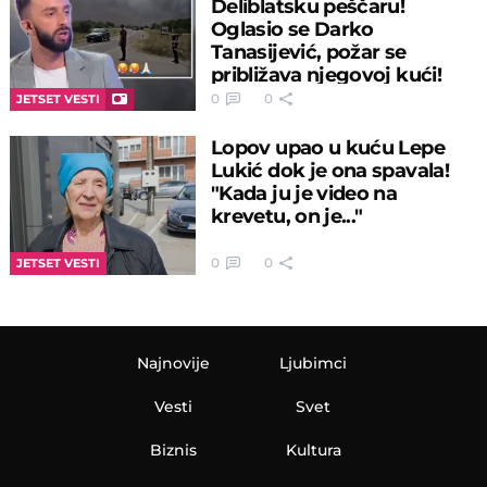
Deliblatsku peščaru!
Oglasio se Darko
Tanasijević, požar se
približava njegovoj kući!
0
0
JETSET VESTI
Lopov upao u kuću Lepe
Lukić dok je ona spavala!
"Kada ju je video na
krevetu, on je..."
0
0
JETSET VESTI
Najnovije
Ljubimci
Vesti
Svet
Biznis
Kultura