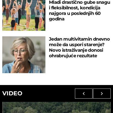
Mladi drastično gube snagu
i fleksibilnost, kondicija
najgora u poslednjih 60
godina
Jedan multivitamin dnevno
može da uspori starenje?
Novo istraživanje donosi
ohrabrujuće rezultate
VIDEO