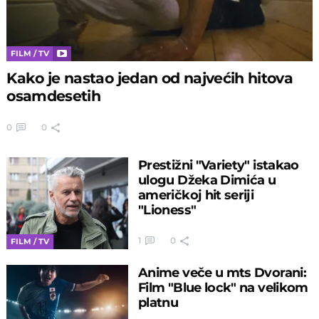
FILM / TV
Kako je nastao jedan od najvećih hitova
osamdesetih
0
0
Prestižni "Variety" istakao
ulogu Džeka Dimića u
američkoj hit seriji
"Lioness"
1
0
FILM / TV
Anime veče u mts Dvorani:
Film "Blue lock" na velikom
platnu