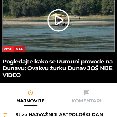
VESTI
0:44
Pogledajte kako se Rumuni provode na
Dunavu: Ovakvu žurku Dunav JOŠ NIJE
VIDEO
NAJNOVIJE
KOMENTARI
Stiže NAJVAŽNIJI ASTROLOŠKI DAN
pre