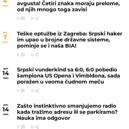
4
avgusta! Četiri znaka moraju prelome,
min
od njih mnogo toga zavisi
0
0
Teške optužbe iz Zagreba: Srpski haker
pre
7
im upao u brojne državne sisteme,
min
pominje se i naša BIA!
0
0
Srpski vunderkind sa 6:0, 6:0 pobedio
pre
14
šampiona US Opena i Vimbldona, sada
min
poražen u veoma čudnom meču
0
0
Zašto instinktivno smanjujemo radio
pre
14
kada tražimo adresu ili se parkiramo?
min
Nauka ima odgovor
0
0