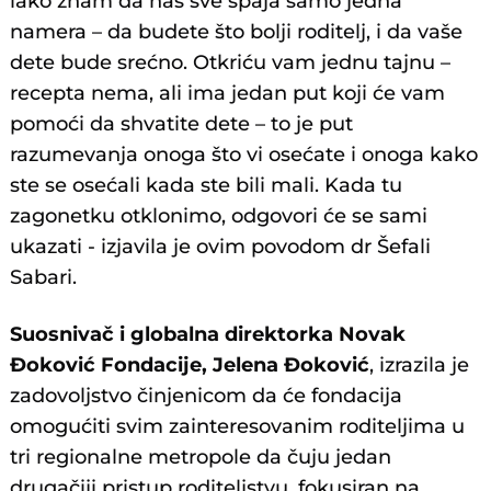
iako znam da nas sve spaja samo jedna
namera – da budete što bolji roditelj, i da vaše
dete bude srećno. Otkriću vam jednu tajnu –
recepta nema, ali ima jedan put koji će vam
pomoći da shvatite dete – to je put
razumevanja onoga što vi osećate i onoga kako
ste se osećali kada ste bili mali. Kada tu
zagonetku otklonimo, odgovori će se sami
ukazati - izjavila je ovim povodom dr Šefali
Sabari.
Suosnivač i globalna direktorka Novak
Đoković Fondacije, Jelena Đoković
, izrazila je
zadovoljstvo činjenicom da će fondacija
omogućiti svim zainteresovanim roditeljima u
tri regionalne metropole da čuju jedan
drugačiji pristup roditeljstvu, fokusiran na