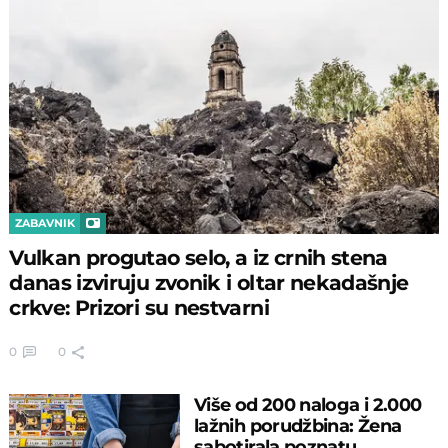
ZABAVNIK
Vulkan progutao selo, a iz crnih stena
danas izviruju zvonik i oltar nekadašnje
crkve: Prizori su nestvarni
0
0
Više od 200 naloga i 2.000
lažnih porudžbina: Žena
sabotirala poznatu