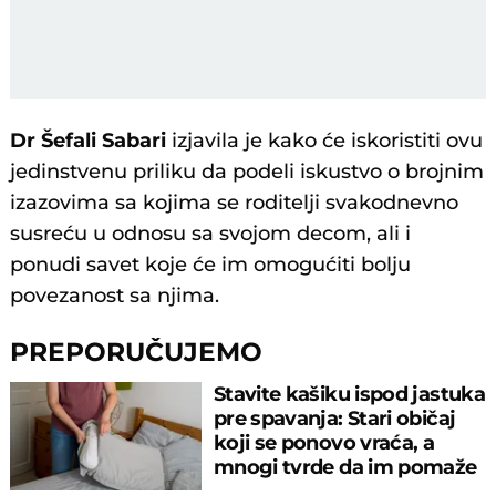
Dr Šefali Sabari
izjavila je kako će iskoristiti ovu
jedinstvenu priliku da podeli iskustvo o brojnim
izazovima sa kojima se roditelji svakodnevno
susreću u odnosu sa svojom decom, ali i
ponudi savet koje će im omogućiti bolju
povezanost sa njima.
PREPORUČUJEMO
Stavite kašiku ispod jastuka
pre spavanja: Stari običaj
koji se ponovo vraća, a
mnogi tvrde da im pomaže