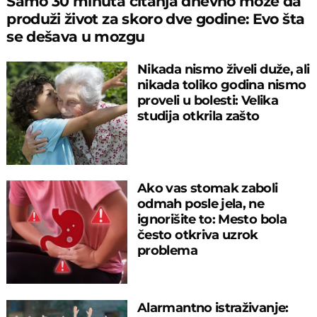
Samo 30 minuta čitanja dnevno može da
produži život za skoro dve godine: Evo šta
se dešava u mozgu
Nikada nismo živeli duže, ali
nikada toliko godina nismo
proveli u bolesti: Velika
studija otkrila zašto
Ako vas stomak zaboli
odmah posle jela, ne
ignorišite to: Mesto bola
često otkriva uzrok
problema
Alarmantno istraživanje: