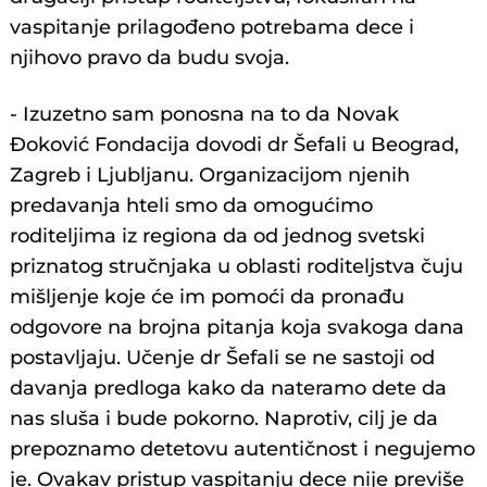
vaspitanje prilagođeno potrebama dece i
njihovo pravo da budu svoja.
- Izuzetno sam ponosna na to da Novak
Đoković Fondacija dovodi dr Šefali u Beograd,
Zagreb i Ljubljanu. Organizacijom njenih
predavanja hteli smo da omogućimo
roditeljima iz regiona da od jednog svetski
priznatog stručnjaka u oblasti roditeljstva čuju
mišljenje koje će im pomoći da pronađu
odgovore na brojna pitanja koja svakoga dana
postavljaju. Učenje dr Šefali se ne sastoji od
davanja predloga kako da nateramo dete da
nas sluša i bude pokorno. Naprotiv, cilj je da
prepoznamo detetovu autentičnost i negujemo
je. Ovakav pristup vaspitanju dece nije previše