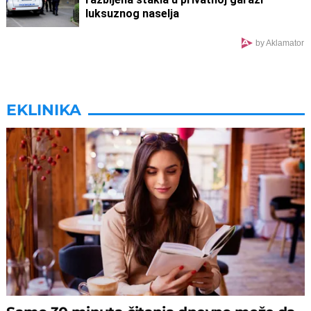
luksuznog naselja
by Aklamator
EKLINIKA