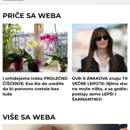
PRIČE SA WEBA
I orhidejama treba PROLEĆNO
Ovih 6 ZNAKOVA znaju TA
ČIŠĆENJE: Evo šta da uradite
VEČNE LEPOTE: Njima staro
da bi ponovno cvetale kao
ne može ništa, a sa godin
lude
postaju samo LEPŠI I
ŠARMANTNIJI
VIŠE SA WEBA