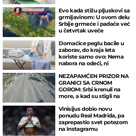
reguliše šećer
Evo kada stižu pljuskovi sa
grmljavinom: U ovom delu
Srbije grmeće i padaće već
u četvrtak uveče
Domaćice peglu bacile u
zaborav, do kraja leta
koriste samo ovo: Nema
nabora na odeći, ni
preznojavanja
NEZAPAMĆEN PRIZOR NA
GRANICI SA CRNOM
GOROM: Srbi krenuli na
more, a kad su stigli na
prelaz, ostali u šoku!
Vinisijus dobio novu
ponudu Real Madrida, pa
zaprepastio svet potezom
na Instagramu