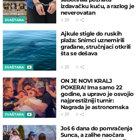
izdavačku kuću, a razlog je
neverovatan
0
0
SVAŠTARA
Ajkule stigle do ruskih
plaža: Snimci uznemirili
građane, stručnjaci otkrili
šta se dešava
0
0
SVAŠTARA
ON JE NOVI KRALJ
POKERA! Ima samo 22
godine, a upravo je osvojio
najprestižniji turnir:
Nagrada je astronomska
0
0
SVAŠTARA
Još 6 dana do pomračenja
Sunca, a zalihe naočara