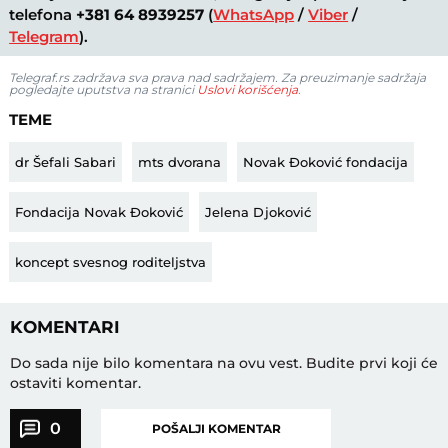
telefona
+381 64 8939257
(
WhatsApp
/
Viber
/
Telegram
).
Telegraf.rs zadržava sva prava nad sadržajem. Za preuzimanje sadržaja
pogledajte uputstva na stranici
Uslovi korišćenja
.
TEME
dr Šefali Sabari
mts dvorana
Novak Đoković fondacija
Fondacija Novak Đoković
Jelena Djoković
koncept svesnog roditeljstva
KOMENTARI
Do sada nije bilo komentara na ovu vest.
Budite prvi koji će
ostaviti komentar.
0
POŠALJI KOMENTAR