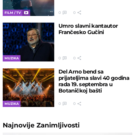
0
0
FILM / TV
Umro slavni kantautor
Frančesko Gučini
0
0
MUZIKA
Del Arno bend sa
prijateljima slavi 40 godina
rada 19. septembra u
Botaničkoj bašti
0
0
MUZIKA
Najnovije
Zanimljivosti