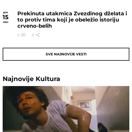
Prekinuta utakmica Zvezdinog dželata i
pre
15
to protiv tima koji je obeležio istoriju
min
crveno-belih
0
0
SVE NAJNOVIJE VESTI
Najnovije
Kultura