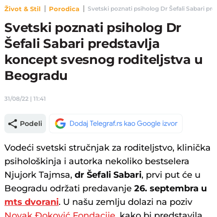
Život & Stil
Porodica
Svetski poznati psiholog Dr Šefali Sabari pre
Svetski poznati psiholog Dr
Šefali Sabari predstavlja
koncept svesnog roditeljstva u
Beogradu
31/08/22 | 11:41
Podeli
Vodeći svetski stručnjak za roditeljstvo, klinička
psihološkinja i autorka nekoliko bestselera
Njujork Tajmsa,
dr Šefali Sabari
, prvi put će u
Beogradu održati predavanje
26. septembra u
mts dvorani
. U našu zemlju dolazi na poziv
Novak Đoković Fondacije
, kako bi predstavila