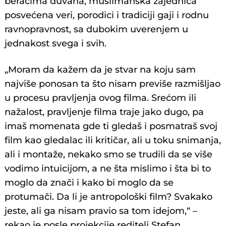
beračima duvana, muslimanska zajednica
posvećena veri, porodici i tradiciji gaji i rodnu
ravnopravnost, sa dubokim uverenjem u
jednakost svega i svih.
„Moram da kažem da je stvar na koju sam
najviše ponosan ta što nisam previše razmišljao
u procesu pravljenja ovog filma. Srećom ili
nažalost, pravljenje filma traje jako dugo, pa
imaš momenata gde ti gledaš i posmatraš svoj
film kao gledalac ili kritičar, ali u toku snimanja,
ali i montaže, nekako smo se trudili da se više
vodimo intuicijom, a ne šta mislimo i šta bi to
moglo da znači i kako bi moglo da se
protumači. Da li je antropološki film? Svakako
jeste, ali ga nisam pravio sa tom idejom,“ –
rekao je posle projekcije reditelj Stefan