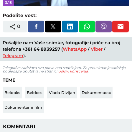
3:15
Podelite vest:
0
Pošaljite nam Vaše snimke, fotografije i priče na broj
telefona
+381 64 8939257
(
WhatsApp
/
Viber
/
Telegram
).
Telegraf.rs zadržava sva prava nad sadržajem. Za preuzimanje sadržaja
pogledajte uputstva na stranici
Uslovi korišćenja
.
TEME
Beldoks
Beldocs
Vlada Divljan
Dokumentarac
Dokumentarni film
KOMENTARI