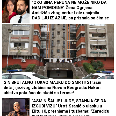
"OKO SINA PERUNA NE MOŽE NIKO DA
NAM POMOGNE" Žena Ognjena
Amidžića zbog ćerke Lole unajmila
DADILJU IZ AZIJE, pa priznala sa čim se
suočavaju u domu! (FOTO)
SIN BRUTALNO TUKAO MAJKU DO SMRTI! Strašni
detalji jezivog zločina na Novom Beogradu: Nakon
ubistva pokušao da skoči sa terase!
"ASMIN ŠALJE LJUDE, STANIJA ĆE DA
IZGUBI VIZU" Uroš Stanić o ulasku u
Elitu 10, pretnjama i tužbama: "Zaradiću