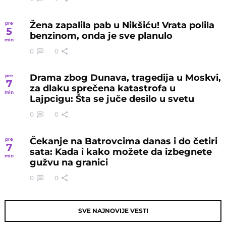
Žena zapalila pab u Nikšiću! Vrata polila
pre
5
benzinom, onda je sve planulo
min
0
0
Drama zbog Dunava, tragedija u Moskvi,
pre
7
za dlaku sprečena katastrofa u
min
Lajpcigu: Šta se juče desilo u svetu
0
0
Čekanje na Batrovcima danas i do četiri
pre
7
sata: Kada i kako možete da izbegnete
min
gužvu na granici
0
0
SVE NAJNOVIJE VESTI