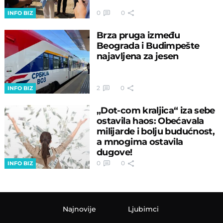
0
0
INFO BIZ
Brza pruga između
Beograda i Budimpešte
najavljena za jesen
2
0
INFO BIZ
„Dot-com kraljica“ iza sebe
ostavila haos: Obećavala
milijarde i bolju budućnost,
a mnogima ostavila
dugove!
0
0
INFO BIZ
Najnovije
Ljubimci