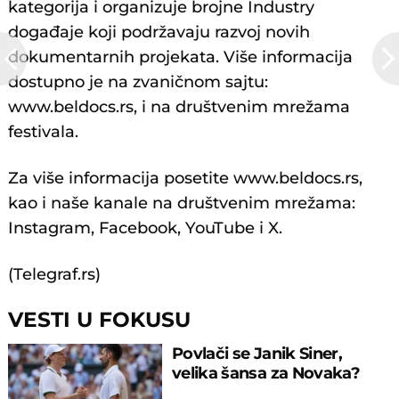
kategorija i organizuje brojne Industry
događaje koji podržavaju razvoj novih
dokumentarnih projekata. Više informacija
dostupno je na zvaničnom sajtu:
www.beldocs.rs, i na društvenim mrežama
festivala.
Za više informacija posetite www.beldocs.rs,
kao i naše kanale na društvenim mrežama:
Instagram, Facebook, YouTube i X.
(Telegraf.rs)
VESTI U FOKUSU
Povlači se Janik Siner,
velika šansa za Novaka?