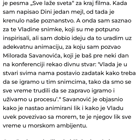
je pesma „Sve laže sveta“ za kraj filma. Kada
sam napisao Dini jedan mejl, od tada je
krenulo naše poznanstvo. A onda sam saznao
za te Vladine snimke, koji su me potpuno
inspirisali, ali sam dobio ideju da to uradim uz
adekvatnu animaciju, za koju sam pozvao
Milorada Savanovića, koji je baš pre neki dan
na konferenciji rekao divnu stvar: ‘Vlada je u
stvari svima nama postavio zadatak kako treba
da se igramo u tim snimcima, tako da smo se
sve vreme trudili da se zapravo igramo i
uživamo u procesu’.“ Savanović je objasnio
kako je nastao animirani lik i kako je Vladu
uvek povezivao sa morem, te je njegov lik sve
vreme u morskom ambijentu.