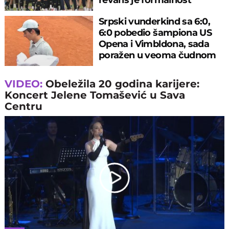
Srpski vunderkind sa 6:0,
6:0 pobedio šampiona US
Opena i Vimbldona, sada
poražen u veoma čudnom
meču
VIDEO:
Obeležila 20 godina karijere:
Koncert Jelene Tomašević u Sava
Centru
Play
Video