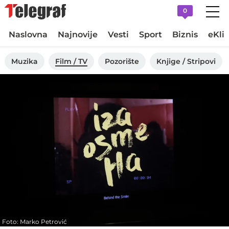
0
Naslovna
Najnovije
Vesti
Sport
Biznis
eKli
Muzika
Film / TV
Pozorište
Knjige / Stripovi
Foto: Marko Petrović