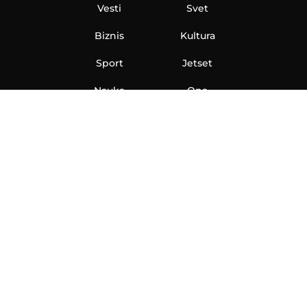
Vesti
Svet
Biznis
Kultura
Sport
Jetset
Nauka
Ona
Aero
Zanimljivosti
eKlinika
Hi-Tech
Auto
Plantbased
Ubrzanje
Telegraf TV