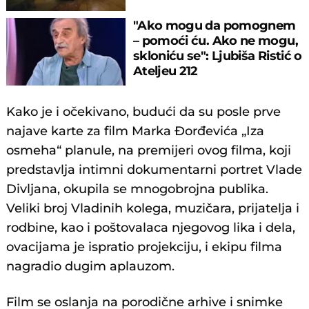
"Ako mogu da pomognem
– pomoći ću. Ako ne mogu,
skloniću se": Ljubiša Ristić o
Ateljeu 212
Kako je i očekivano, budući da su posle prve
najave karte za film Marka Đorđevića „Iza
osmeha“ planule, na premijeri ovog filma, koji
predstavlja intimni dokumentarni portret Vlade
Divljana, okupila se mnogobrojna publika.
Veliki broj Vladinih kolega, muzičara, prijatelja i
rodbine, kao i poštovalaca njegovog lika i dela,
ovacijama je ispratio projekciju, i ekipu filma
nagradio dugim aplauzom.
Film se oslanja na porodične arhive i snimke