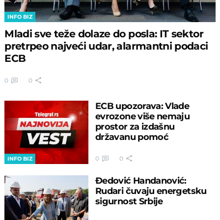
INFO BIZ
Mladi sve teže dolaze do posla: IT sektor
pretrpeo najveći udar, alarmantni podaci
ECB
0
0
ECB upozorava: Vlade
evrozone više nemaju
prostor za izdašnu
državanu pomoć
0
0
INFO BIZ
Đedović Handanović:
Rudari čuvaju energetsku
sigurnost Srbije