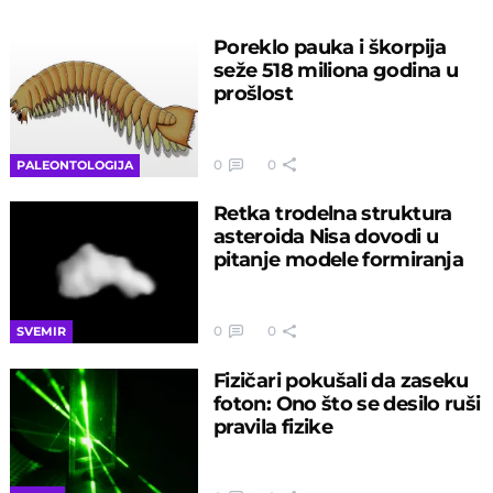
Poreklo pauka i škorpija
seže 518 miliona godina u
prošlost
0
0
PALEONTOLOGIJA
Retka trodelna struktura
asteroida Nisa dovodi u
pitanje modele formiranja
0
0
SVEMIR
Fizičari pokušali da zaseku
foton: Ono što se desilo ruši
pravila fizike