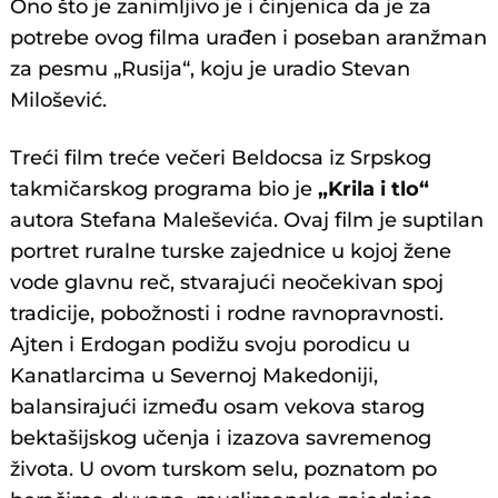
Ono što je zanimljivo je i činjenica da je za
potrebe ovog filma urađen i poseban aranžman
za pesmu „Rusija“, koju je uradio Stevan
Milošević.
Treći film treće večeri Beldocsa iz Srpskog
takmičarskog programa bio je
„Krila i tlo“
autora Stefana Maleševića. Ovaj film je suptilan
portret ruralne turske zajednice u kojoj žene
vode glavnu reč, stvarajući neočekivan spoj
tradicije, pobožnosti i rodne ravnopravnosti.
Ajten i Erdogan podižu svoju porodicu u
Kanatlarcima u Severnoj Makedoniji,
balansirajući između osam vekova starog
bektašijskog učenja i izazova savremenog
života. U ovom turskom selu, poznatom po