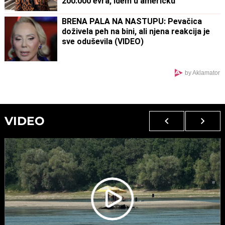
200.000 evra, idem u američku
ambasadu"
BRENA PALA NA NASTUPU: Pevačica
doživela peh na bini, ali njena reakcija je
sve oduševila (VIDEO)
by Aklamator
VIDEO