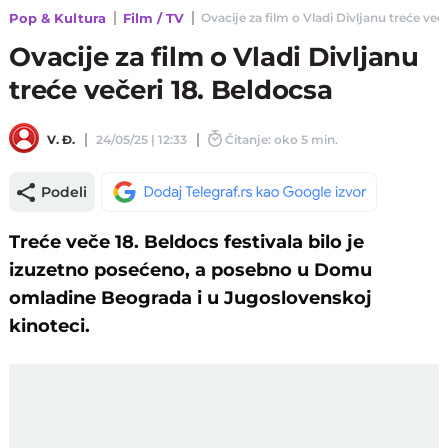
Pop & Kultura
Film / TV
Ovacije za film o Vladi Divljanu treće veče
Ovacije za film o Vladi Divljanu
treće večeri 18. Beldocsa
V. Đ.
24/05/25 | 12:33
Čitanje: oko 5 min.
Podeli
Treće veče 18. Beldocs festivala bilo je
izuzetno posećeno, a posebno u Domu
omladine Beograda i u Jugoslovenskoj
kinoteci.