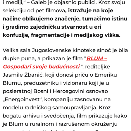
i mediji,“ – Galeb je objasnio publici. Kroz svoju
selekciju od pet filmova
, istražuje na koje
načine oblikujemo značenje, tumačimo istinu
i gradimo zajedničku stvarnost u eri
konfuzije, fragmentacije i medijskog viška.
Velika sala Jugoslovenske kinoteke sinoć je bila
dupke puna, a prikazan je film "
BLUM –
Gospodari svoje budućnosti
", rediteljke
Jasmile Žbanić, koji donosi priču o Emeriku
Blumu, preduzetniku i vizionaru koji je u
posleratnoj Bosni i Hercegovini osnovao
„Energoinvest“, kompaniju zasnovanu na
modelu radničkog samoupravljanja. Kroz
bogatu arhivu i svedočenja, film prikazuje kako
je Blum u ruralnom i razrušenom okruženju