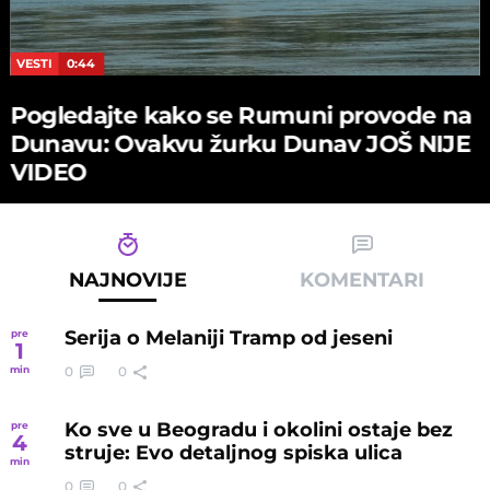
VESTI
0:44
Pogledajte kako se Rumuni provode na
Dunavu: Ovakvu žurku Dunav JOŠ NIJE
VIDEO
NAJNOVIJE
KOMENTARI
Serija o Melaniji Tramp od jeseni
pre
1
0
0
min
Ko sve u Beogradu i okolini ostaje bez
pre
4
struje: Evo detaljnog spiska ulica
min
0
0