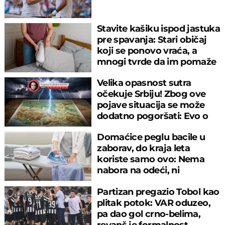
Stavite kašiku ispod jastuka
pre spavanja: Stari običaj
koji se ponovo vraća, a
mnogi tvrde da im pomaže
Velika opasnost sutra
očekuje Srbiju! Zbog ove
pojave situacija se može
dodatno pogoršati: Evo o
čemu je reč
Domaćice peglu bacile u
zaborav, do kraja leta
koriste samo ovo: Nema
nabora na odeći, ni
preznojavanja
Partizan pregazio Tobol kao
plitak potok: VAR oduzeo,
pa dao gol crno-belima,
revanš je formalnost