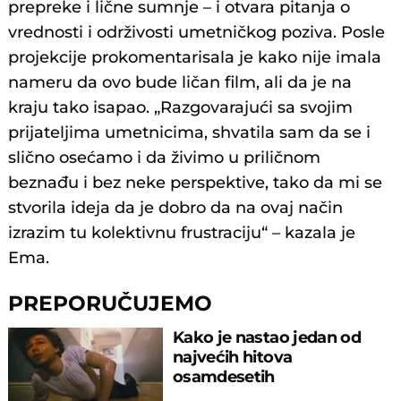
prepreke i lične sumnje – i otvara pitanja o
vrednosti i održivosti umetničkog poziva. Posle
projekcije prokomentarisala je kako nije imala
nameru da ovo bude ličan film, ali da je na
kraju tako isapao. „Razgovarajući sa svojim
prijateljima umetnicima, shvatila sam da se i
slično osećamo i da živimo u priličnom
beznađu i bez neke perspektive, tako da mi se
stvorila ideja da je dobro da na ovaj način
izrazim tu kolektivnu frustraciju“ – kazala je
Ema.
PREPORUČUJEMO
Kako je nastao jedan od
najvećih hitova
osamdesetih