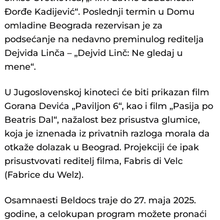
Đorđe Kadijević“. Poslednji termin u Domu
omladine Beograda rezervisan je za
podsećanje na nedavno preminulog reditelja
Dejvida Linča – „Dejvid Linč: Ne gledaj u
mene“.
U Jugoslovenskoj kinoteci će biti prikazan film
Gorana Devića „Paviljon 6“, kao i film „Pasija po
Beatris Dal“, nažalost bez prisustva glumice,
koja je iznenada iz privatnih razloga morala da
otkaže dolazak u Beograd. Projekciji će ipak
prisustvovati reditelj filma, Fabris di Velc
(Fabrice du Welz).
Osamnaesti Beldocs traje do 27. maja 2025.
godine, a celokupan program možete pronaći