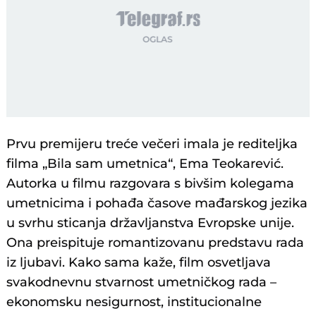
Prvu premijeru treće večeri imala je rediteljka
filma „Bila sam umetnica“, Ema Teokarević.
Autorka u filmu razgovara s bivšim kolegama
umetnicima i pohađa časove mađarskog jezika
u svrhu sticanja državljanstva Evropske unije.
Ona preispituje romantizovanu predstavu rada
iz ljubavi. Kako sama kaže, film osvetljava
svakodnevnu stvarnost umetničkog rada –
ekonomsku nesigurnost, institucionalne