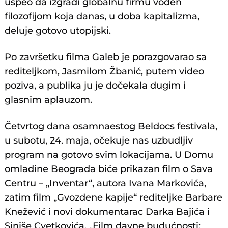
uspeo da izgradi globalnu firmu vođen
filozofijom koja danas, u doba kapitalizma,
deluje gotovo utopijski.
Po završetku filma Galeb je porazgovarao sa
rediteljkom, Jasmilom Žbanić, putem video
poziva, a publika ju je dočekala dugim i
glasnim aplauzom.
Četvrtog dana osamnaestog Beldocs festivala,
u subotu, 24. maja, očekuje nas uzbudljiv
program na gotovo svim lokacijama. U Domu
omladine Beograda biće prikazan film o Sava
Centru – „Inventar“, autora Ivana Markovića,
zatim film „Gvozdene kapije“ rediteljke Barbare
Knežević i novi dokumentarac Darka Bajića i
Siniše Cvetkovića, „Film davne budućnosti: