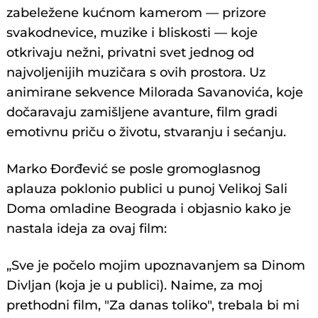
zabeležene kućnom kamerom — prizore
svakodnevice, muzike i bliskosti — koje
otkrivaju nežni, privatni svet jednog od
najvoljenijih muzičara s ovih prostora. Uz
animirane sekvence Milorada Savanovića, koje
dočaravaju zamišljene avanture, film gradi
emotivnu priču o životu, stvaranju i sećanju.
Marko Đorđević se posle gromoglasnog
aplauza poklonio publici u punoj Velikoj Sali
Doma omladine Beograda i objasnio kako je
nastala ideja za ovaj film:
„Sve je počelo mojim upoznavanjem sa Dinom
Divljan (koja je u publici). Naime, za moj
prethodni film, "Za danas toliko", trebala bi mi