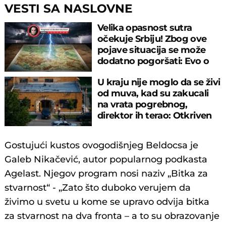
VESTI SA NASLOVNE
Velika opasnost sutra
očekuje Srbiju! Zbog ove
pojave situacija se može
dodatno pogoršati: Evo o
čemu je reč
U kraju nije moglo da se živi
od muva, kad su zakucali
na vrata pogrebnog,
direktor ih terao: Otkriven
horor
Gostujući kustos ovogodišnjeg Beldocsa je
Galeb Nikačević, autor popularnog podkasta
Agelast. Njegov program nosi naziv „Bitka za
stvarnost“ - „Zato što duboko verujem da
živimo u svetu u kome se upravo odvija bitka
za stvarnost na dva fronta – a to su obrazovanje