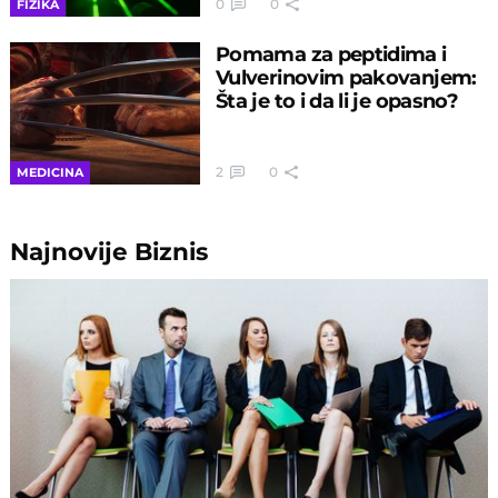
0
0
FIZIKA
Pomama za peptidima i
Vulverinovim pakovanjem:
Šta je to i da li je opasno?
2
0
MEDICINA
Najnovije
Biznis