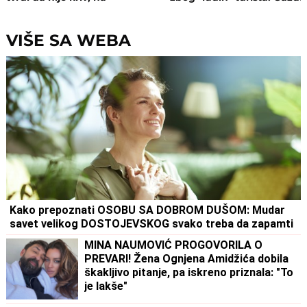
saslušanju izneo ŠOK
isključio struju i promenio
DETALJE: Otkrio u kakvom su
brave, a potom su i UHAPŠ
odnosu bili
VIŠE SA WEBA
Kako prepoznati OSOBU SA DOBROM DUŠOM: Mudar
savet velikog DOSTOJEVSKOG svako treba da zapamti
MINA NAUMOVIĆ PROGOVORILA O
PREVARI! Žena Ognjena Amidžića dobila
škakljivo pitanje, pa iskreno priznala: "To
je lakše"