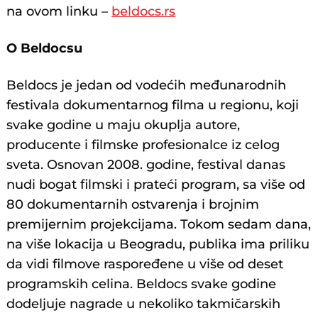
na ovom linku –
beldocs.rs
O Beldocsu
Beldocs je jedan od vodećih međunarodnih
festivala dokumentarnog filma u regionu, koji
svake godine u maju okuplja autore,
producente i filmske profesionalce iz celog
sveta. Osnovan 2008. godine, festival danas
nudi bogat filmski i prateći program, sa više od
80 dokumentarnih ostvarenja i brojnim
premijernim projekcijama. Tokom sedam dana,
na više lokacija u Beogradu, publika ima priliku
da vidi filmove raspoređene u više od deset
programskih celina. Beldocs svake godine
dodeljuje nagrade u nekoliko takmičarskih