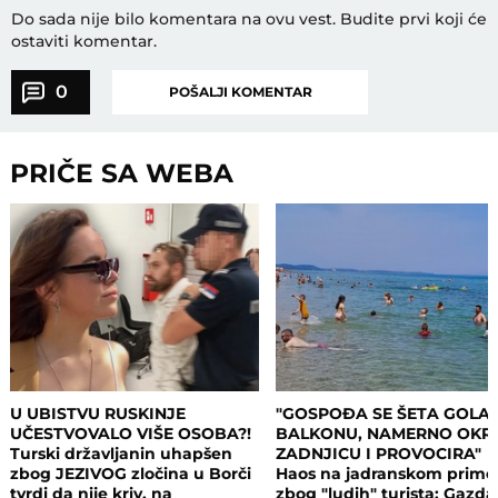
Do sada nije bilo komentara na ovu vest.
Budite prvi koji će
ostaviti komentar.
0
POŠALJI KOMENTAR
PRIČE SA WEBA
U UBISTVU RUSKINJE
"GOSPOĐA SE ŠETA GOLA
UČESTVOVALO VIŠE OSOBA?!
BALKONU, NAMERNO OKR
Turski državljanin uhapšen
ZADNJICU I PROVOCIRA"
zbog JEZIVOG zločina u Borči
Haos na jadranskom primo
tvrdi da nije kriv, na
zbog "ludih" turista: Gazda