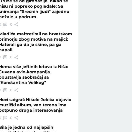
Druže se od gimnazije, nikad se
nisu ni popreko pogledale: Sa
snimanja "Srećnih ljudi" zajedno
bežale u podrum
0
0
Mladića maltretirali na hrvatskom
primorju zbog motiva na majici:
Naterali ga da je skine, pa ga
napali
0
0
Nema više jeftinih letova iz Niša:
Čuvena avio-kompanija
obustavlja saobraćaj sa
"Konstantina Velikog"
0
0
Novi saigrač Nikole Jokića objavio
muzički album, van terena ima
potpuno druga interesovanja
0
0
Bila je jedna od najlepših