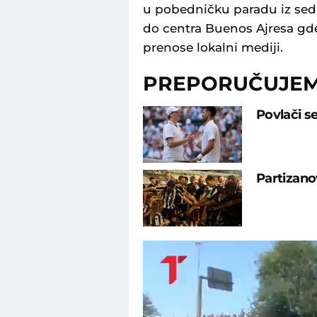
u pobedničku paradu iz sed
do centra Buenos Ajresa gde ć
prenose lokalni mediji.
PREPORUČUJE
Povlači s
Partizano