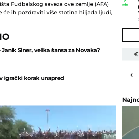
išta Fudbalskog saveza ove zemlje (AFA)
min
e ih pozdraviti više stotina hiljada ljudi,
MO
e Janik Siner, velika šansa za Novaka?
30
o
C
v igrački korak unapred
Priština
Najn