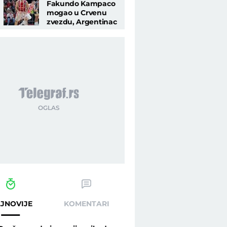
Fakundo Kampaco
mogao u Crvenu
zvezdu, Argentinac
snimljen na
neobičnom mestu
JNOVIJE
KOMENTARI