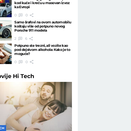
kod kuće i kreću u masovan izvoz
ka Evropi
0
0
Samo šrafovi na ovom automobilu
koštaju više od potpuno novog
Porsche 911 modela
2
6
Potpuno ste trezni, ali vozite kao
pod dejstvom alkohola: Kako je to
moguće?
0
0
ovije
Hi Tech
ECH