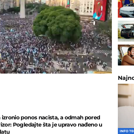
ded
:
63%
Najn
U
 izronio ponos nacista, a odmah pored
rizor: Pogledajte šta je upravo nađeno u
latu
INFO T