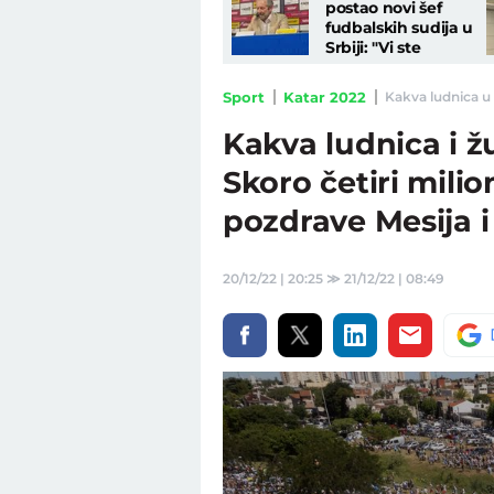
postao novi šef
fudbalskih sudija u
Srbiji: "Vi ste
ponosna nacija, da
pokažemo to svima"
Sport
Katar 2022
Kakva ludnica u 
Kakva ludnica i ž
Skoro četiri milio
pozdrave Mesija i
20/12/22 | 20:25
≫
21/12/22 | 08:49