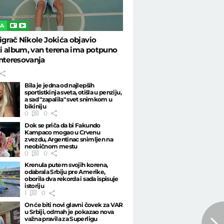
KA
igrač Nikole Jokića objavio
i album, van terena ima potpuno
nteresovanja
Bila je jedna od najlepših
sportistkinja sveta, otišla u penziju,
a sad "zapalila" svet snimkom u
bikiniju
0
0
Dok se priča da bi Fakundo
Kampaco mogao u Crvenu
zvezdu, Argentinac snimljen na
neobičnom mestu
0
0
Krenula putem svojih korena,
odabrala Srbiju pre Amerike,
oborila dva rekorda i sada ispisuje
istoriju
1
0
On će biti novi glavni čovek za VAR
u Srbiji, odmah je pokazao nova
važna pravila za Superligu