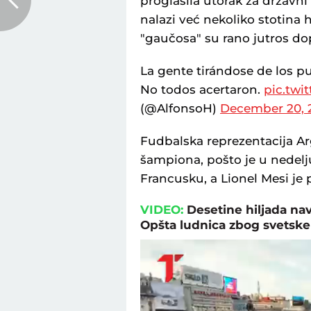
proglasila utorak za državni
nalazi već nekoliko stotina h
"gaučosa" su rano jutros do
La gente tirándose de los p
No todos acertaron.
pic.tw
(@AlfonsoH)
December 20, 
Fudbalska reprezentacija Arg
šampiona, pošto je u nedelj
Francusku, a Lionel Mesi je 
VIDEO:
Desetine hiljada na
Opšta ludnica zbog svetske 