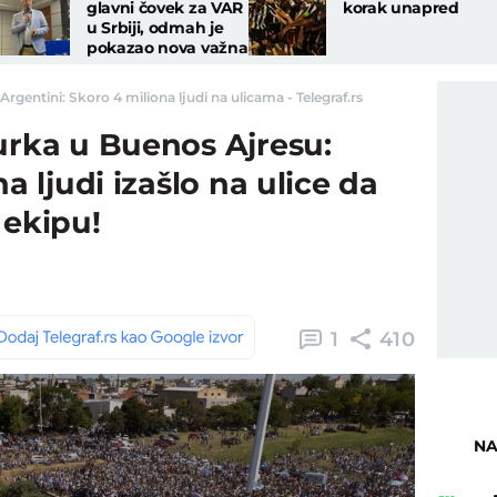
glavni čovek za VAR
korak unapred
u Srbiji, odmah je
pokazao nova važna
pravila za Superligu
Argentini: Skoro 4 miliona ljudi na ulicama - Telegraf.rs
urka u Buenos Ajresu:
na ljudi izašlo na ulice da
 ekipu!
1
410
NA