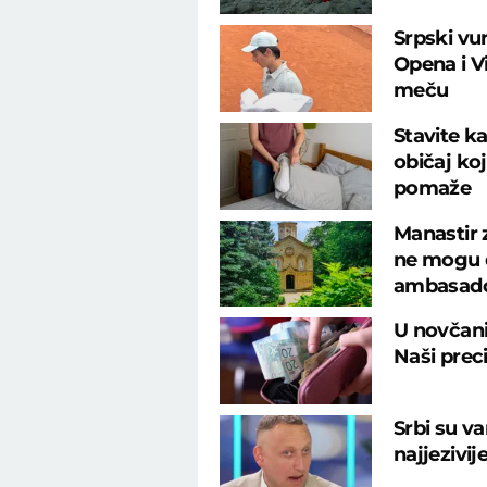
Srpski vu
Opena i 
meču
Stavite ka
običaj ko
pomaže
Manastir 
ne mogu d
ambasad
U novčani
Naši preci
Srbi su va
najjezivij