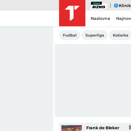
Biznis
eKlinika
Naslovna
Najnov
Fudbal
Superliga
Košarka
Frank de Bleker