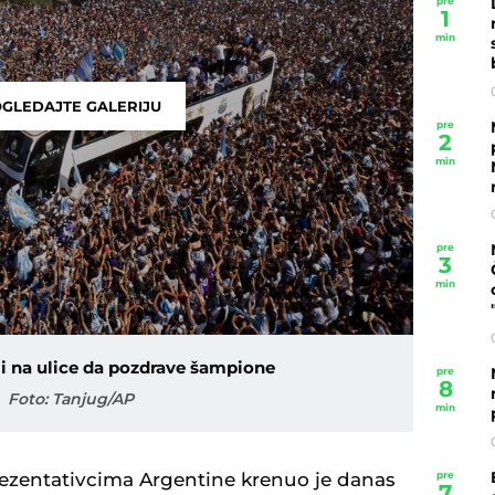
pre
1
min
GLEDAJTE GALERIJU
pre
2
min
pre
3
min
li na ulice da pozdrave šampione
pre
8
Foto: Tanjug/AP
min
pre
ezentativcima Argentine krenuo je danas
7