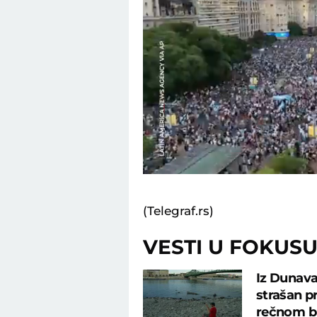
Loa
Unmute
60.
(Telegraf.rs)
VESTI U FOKUS
Iz Dunava
strašan p
rečnom b