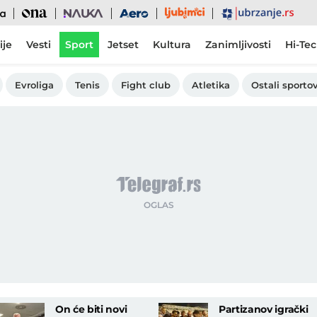
Ljubimci
Ona
Nauka
Aero
Ubrzanje
ije
Vesti
Sport
Jetset
Kultura
Zanimljivosti
Hi-Te
Evroliga
Tenis
Fight club
Atletika
Ostali sportov
On će biti novi
Partizanov igrački