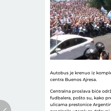
Loaded
:
Unmute
23.49%
Autobus je krenuo iz komple
centra Buenos Ajresa.
Centralna proslava biće odr
fudbalera, pošto su, kako p
ulicama prestonice Argentin