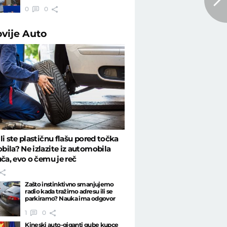
0
0
ovije
Auto
li ste plastičnu flašu pored točka
ila? Ne izlazite iz automobila
uča, evo o čemu je reč
Zašto instinktivno smanjujemo
radio kada tražimo adresu ili se
parkiramo? Nauka ima odgovor
1
0
Kineski auto-giganti gube kupce