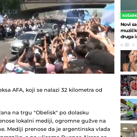
KOŠAR
Novi sa
muzičk
druga i
0
0
ksa AFA, koji se nalazi 32 kilometra od
žana na trgu "Obelisk" po dolasku
renose lokalni mediji, ogromne gužve na
e. Mediji prenose da je argentinska vlada