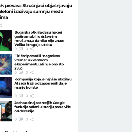
ek prevara: Stručnjaci objašnjavaju
elefoni izazivaju sumnju među
rima
Bugarska otkrila da su hakeri
godinama bili u državnim
mrežama, a da niko nije znao:
Velika istraga je u toku
0
0
Fizičari potvrdili "negativno
vreme" u kvantnom
eksperimentu, ali nije ono što
zvuči
0
0
Kompanija koja je najviše uložila u
AI sada traži od zaposlenih da je
manje koriste
0
0
Jedna od najpoznatijih Google
funkcija odlazi u istoriju posle više
od decenije
0
0