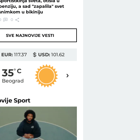
sportistkinja sveta, otišla u
penziju, a sad "zapalila" svet
snimkom u bikiniju
0
0
SVE NAJNOVIJE VESTI
EUR:
117.37
USD:
101.62
36
35
o
C
o
C
Beograd
Novi Sad
ovije
Sport