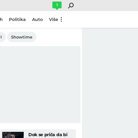
1
ch
Politika
Auto
Više
i
Showtime
Dok se priča da bi