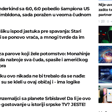
Nije uv
nderkind sa 6:0, 6:0 pobedio šampiona US
zašto t
Vimbldona, sada poražen u veoma čudnom
partne
1
0
šiku ispod jastuka pre spavanja: Stari
ji se ponovo vraća, a mnogi tvrde da im
za parove koji žele potomstvo: Monahinje
a nabroje sva čuda, spasile i američkog
ora
ku ovo nikada ne bi trebalo da se nađe:
 su se kleli u ovaj običaj i - ima logike
nzemaljci sa planete Srbislave! Da li je ovo
e gostovanje u istoriji srpske TV? JESTE!