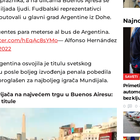
 praznika, a na ulicama Buenos Ajresa se
iljada ljudi. Fudbalski reprezentativci
putovali u glavni grad Argentine iz Dohe.
Najn
uentes para meterse al bus de Argentina.
itter.com/hEqAc8sYMo
— Alfonso Hernández
2022
entina osvojila je titulu svetskog
u posle boljeg izvođenja penala pobedila
SAVETI
proglašen za najboljeg igrača Mundijala.
Primeti
automob
vijača na najvećem trgu u Buenos Airesu:
bez klj
titule
0
0