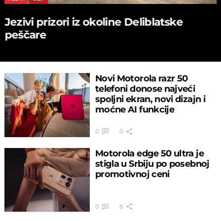
Jezivi prizori iz okoline Deliblatske
peščare
Novi Motorola razr 50
telefoni donose najveći
spoljni ekran, novi dizajn i
moćne AI funkcije
0
0
Motorola edge 50 ultra je
stigla u Srbiju po posebnoj
promotivnoj ceni
0
8