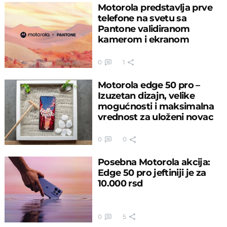
Motorola predstavlja prve
telefone na svetu sa
Pantone validiranom
kamerom i ekranom
0
1
Motorola edge 50 pro –
Izuzetan dizajn, velike
mogućnosti i maksimalna
vrednost za uloženi novac
0
0
Posebna Motorola akcija:
Edge 50 pro jeftiniji je za
10.000 rsd
0
5