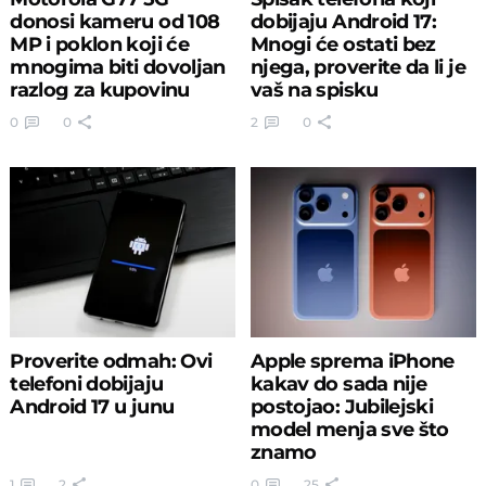
donosi kameru od 108
dobijaju Android 17:
MP i poklon koji će
Mnogi će ostati bez
mnogima biti dovoljan
njega, proverite da li je
razlog za kupovinu
vaš na spisku
0
0
2
0
Proverite odmah: Ovi
Apple sprema iPhone
telefoni dobijaju
kakav do sada nije
Android 17 u junu
postojao: Jubilejski
model menja sve što
znamo
1
2
0
25