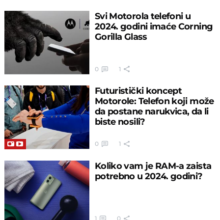
Svi Motorola telefoni u
2024. godini imaće Corning
Gorilla Glass
0
1
Futuristički koncept
Motorole: Telefon koji može
da postane narukvica, da li
biste nosili?
0
1
Koliko vam je RAM-a zaista
potrebno u 2024. godini?
1
0