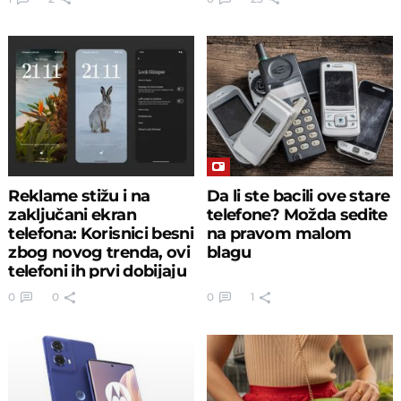
Reklame stižu i na
Da li ste bacili ove stare
zaključani ekran
telefone? Možda sedite
telefona: Korisnici besni
na pravom malom
zbog novog trenda, ovi
blagu
telefoni ih prvi dobijaju
0
0
0
1