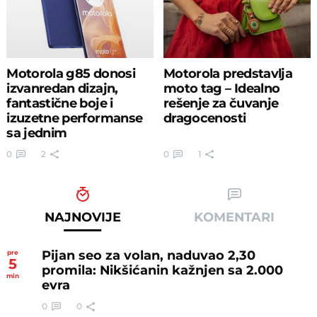
Motorola g85 donosi
Motorola predstavlja
izvanredan dizajn,
moto tag – Idealno
fantastične boje i
rešenje za čuvanje
izuzetne performanse
dragocenosti
sa jednim
iznenađenjem
0
2
0
1
NAJNOVIJE
KOMENTARI
Pijan seo za volan, naduvao 2,30
pre
5
promila: Nikšićanin kažnjen sa 2.000
min
evra
0
0