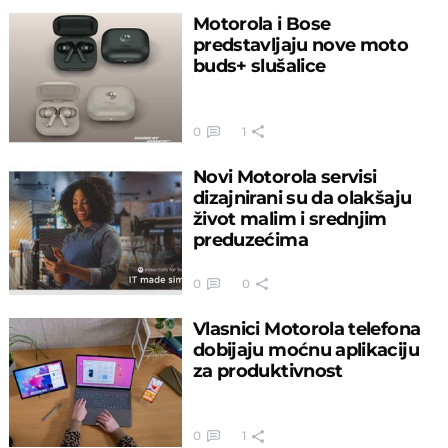
Motorola i Bose
predstavljaju nove moto
buds+ slušalice
0
1
Novi Motorola servisi
dizajnirani su da olakšaju
život malim i srednjim
preduzećima
0
0
Vlasnici Motorola telefona
dobijaju moćnu aplikaciju
za produktivnost
0
1