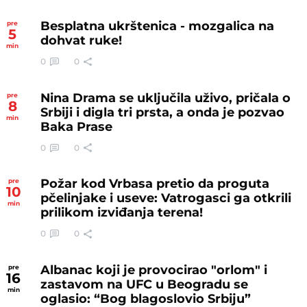
Besplatna ukrštenica - mozgalica na
pre
5
dohvat ruke!
min
0
0
Nina Drama se uključila uživo, pričala o
pre
8
Srbiji i digla tri prsta, a onda je pozvao
min
Baka Prase
0
0
Požar kod Vrbasa pretio da proguta
pre
10
pčelinjake i useve: Vatrogasci ga otkrili
min
prilikom izviđanja terena!
0
0
Albanac koji je provocirao "orlom" i
pre
16
zastavom na UFC u Beogradu se
min
oglasio: “Bog blagoslovio Srbiju”