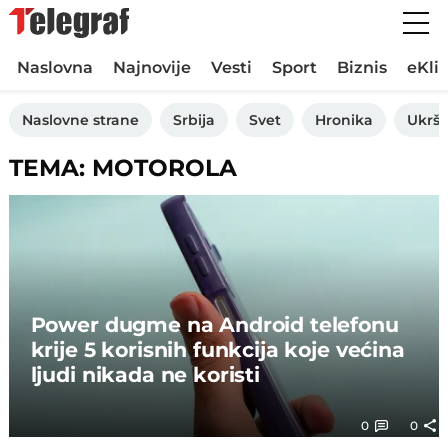
Naslovna
Najnovije
Vesti
Sport
Biznis
eKli
Naslovne strane
Srbija
Svet
Hronika
Ukršt
TEMA: MOTOROLA
Power dugme na Android telefonu
krije 5 korisnih funkcija koje većina
ljudi nikada ne koristi
0
0