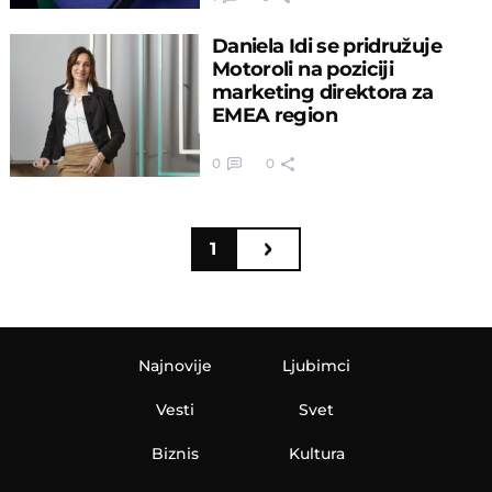
Daniela Idi se pridružuje
Motoroli na poziciji
marketing direktora za
EMEA region
0
0
1
Najnovije
Ljubimci
Vesti
Svet
Biznis
Kultura