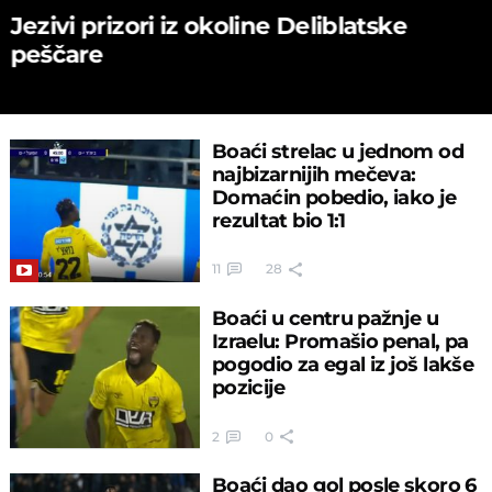
Jezivi prizori iz okoline Deliblatske
peščare
Boaći strelac u jednom od
najbizarnijih mečeva:
Domaćin pobedio, iako je
rezultat bio 1:1
11
28
Boaći u centru pažnje u
Izraelu: Promašio penal, pa
pogodio za egal iz još lakše
pozicije
2
0
Boaći dao gol posle skoro 6