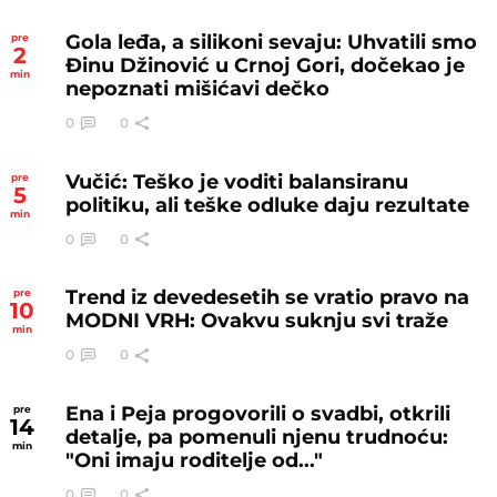
Gola leđa, a silikoni sevaju: Uhvatili smo
pre
2
Đinu Džinović u Crnoj Gori, dočekao je
min
nepoznati mišićavi dečko
0
0
Vučić: Teško je voditi balansiranu
pre
5
politiku, ali teške odluke daju rezultate
min
0
0
Trend iz devedesetih se vratio pravo na
pre
10
MODNI VRH: Ovakvu suknju svi traže
min
0
0
Ena i Peja progovorili o svadbi, otkrili
pre
14
detalje, pa pomenuli njenu trudnoću:
min
"Oni imaju roditelje od..."
0
0