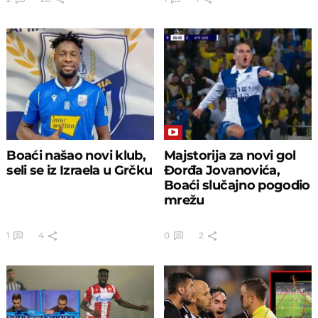
Boaći našao novi klub,
Majstorija za novi gol
seli se iz Izraela u Grčku
Đorđa Jovanovića,
Boaći slučajno pogodio
mrežu
1
4
0
2