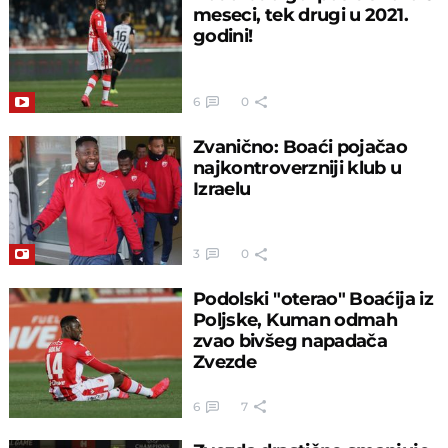
meseci, tek drugi u 2021.
godini!
6
0
Zvanično: Boaći pojačao
najkontroverzniji klub u
Izraelu
3
0
Podolski "oterao" Boaćija iz
Poljske, Kuman odmah
zvao bivšeg napadača
Zvezde
6
7