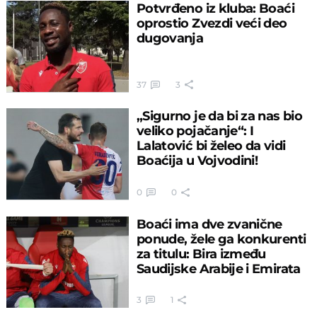
Potvrđeno iz kluba: Boaći
oprostio Zvezdi veći deo
dugovanja
37
3
„Sigurno je da bi za nas bio
veliko pojačanje“: I
Lalatović bi želeo da vidi
Boaćija u Vojvodini!
0
0
Boaći ima dve zvanične
ponude, žele ga konkurenti
za titulu: Bira između
Saudijske Arabije i Emirata
3
1