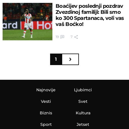
Boaćijev poslednji pozdrav
Zvezdinoj familiji: Bili smo
ko 300 Spartanaca, voli vas
vaš Boćko!
19
7
1
Najnovije
Ljubimci
Vesti
Svet
Biznis
Kultura
Sport
Jetset