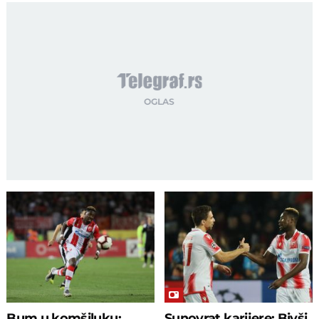
Bum u komšiluku:
Sunovrat karijere: Bivši