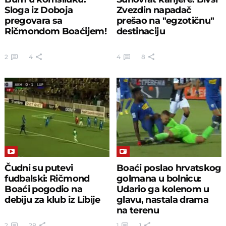
Sloga iz Doboja
Zvezdin napadač
pregovara sa
prešao na "egzotičnu"
Ričmondom Boaćijem!
destinaciju
2
4
4
8
Čudni su putevi
Boaći poslao hrvatskog
fudbalski: Ričmond
golmana u bolnicu:
Boaći pogodio na
Udario ga kolenom u
debiju za klub iz Libije
glavu, nastala drama
na terenu
2
28
1
1