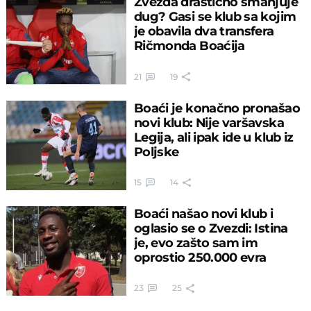
Zvezda drastično smanjuje
dug? Gasi se klub sa kojim
je obavila dva transfera
Ričmonda Boaćija
21
19
Boaći je konačno pronašao
novi klub: Nije varšavska
Legija, ali ipak ide u klub iz
Poljske
15
14
Boaći našao novi klub i
oglasio se o Zvezdi: Istina
je, evo zašto sam im
oprostio 250.000 evra
23
25