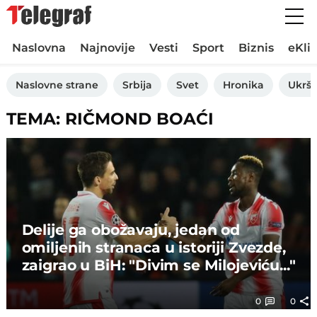
Naslovna
Najnovije
Vesti
Sport
Biznis
eKli
Naslovne strane
Srbija
Svet
Hronika
Ukršt
TEMA: RIČMOND BOAĆI
Delije ga obožavaju, jedan od
omiljenih stranaca u istoriji Zvezde,
zaigrao u BiH: "Divim se Milojeviću..."
0
0