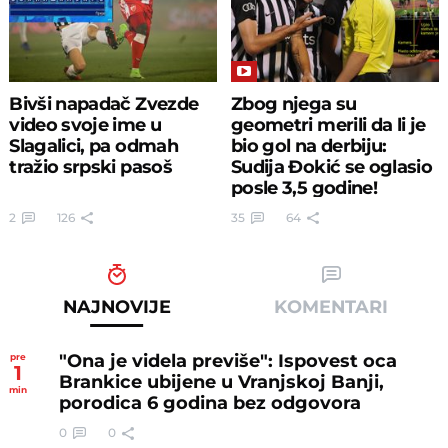
Bivši napadač Zvezde
Zbog njega su
video svoje ime u
geometri merili da li je
Slagalici, pa odmah
bio gol na derbiju:
tražio srpski pasoš
Sudija Đokić se oglasio
posle 3,5 godine!
2
126
35
64
NAJNOVIJE
KOMENTARI
"Ona je videla previše": Ispovest oca
pre
1
Brankice ubijene u Vranjskoj Banji,
min
porodica 6 godina bez odgovora
0
0